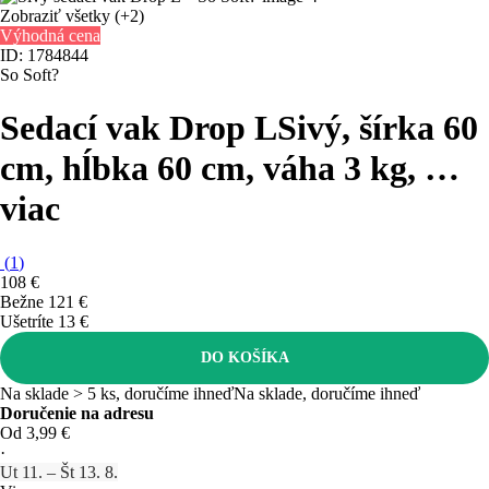
Zobraziť všetky
(+2)
Výhodná cena
ID: 1784844
So Soft?
Sedací vak Drop L
Sivý, šírka 60
cm, hĺbka 60 cm, váha 3 kg
, …
viac
(
1
)
108 €
Bežne 121 €
Ušetríte 13 €
DO KOŠÍKA
Na sklade > 5 ks, doručíme ihneď
Na sklade, doručíme ihneď
Doručenie na adresu
Od 3,99 €
·
Ut 11. – Št 13. 8.