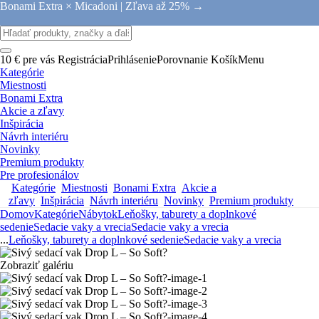
Bonami Extra × Micadoni |
Zľava až 25% →
10 € pre vás
Registrácia
Prihlásenie
Porovnanie
Košík
Menu
Kategórie
Miestnosti
Bonami Extra
Akcie a zľavy
Inšpirácia
Návrh interiéru
Novinky
Premium produkty
Pre profesionálov
Kategórie
Miestnosti
Bonami Extra
Akcie a
zľavy
Inšpirácia
Návrh interiéru
Novinky
Premium produkty
Domov
Kategórie
Nábytok
Leňošky, taburety a doplnkové
sedenie
Sedacie vaky a vrecia
Sedacie vaky a vrecia
...
Leňošky, taburety a doplnkové sedenie
Sedacie vaky a vrecia
Zobraziť galériu