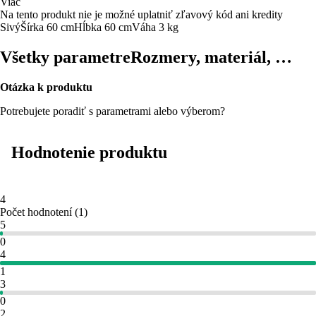
Viac
Na tento produkt nie je možné uplatniť zľavový kód ani kredity
Sivý
Šírka 60 cm
Hĺbka 60 cm
Váha 3 kg
Všetky parametre
Rozmery, materiál, …
Otázka k produktu
Potrebujete poradiť s parametrami alebo výberom?
Hodnotenie produktu
4
Počet hodnotení
(
1
)
5
0
4
1
3
0
2