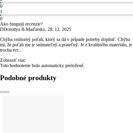
0
1
0
Ako fungujú recenzie?
D
Dorottya B.
Maďarsko
,
28. 12. 2025
Chýba vnútorný poťah, ktorý sa dá v prípade potreby doplniť. Chýba
mi, že poťah nie je snímateľný a prateľný. Je z kvalitného materiálu, je
trochu tvr...
Zobraziť viac
Toto hodnotenie bolo automaticky preložené.
Podobné produkty