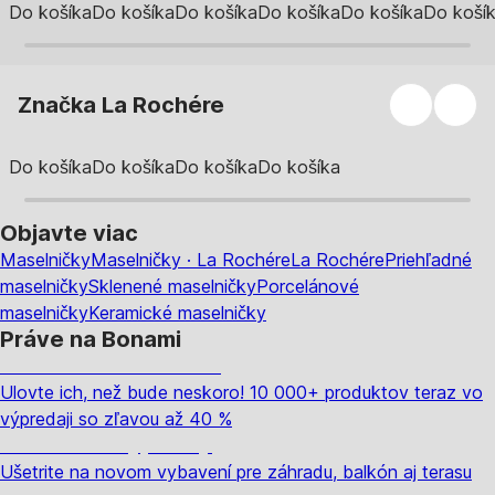
Do košíka
Do košíka
Do košíka
Do košíka
Do košíka
Do koší
Značka La Rochére
Do košíka
Do košíka
Do košíka
Do košíka
Objavte viac
Maselničky
Maselničky · La Rochére
La Rochére
Priehľadné
maselničky
Sklenené maselničky
Porcelánové
maselničky
Keramické maselničky
Práve na Bonami
Summer Sale až -40 %
Ulovte ich, než bude neskoro! 10 000+ produktov teraz vo
výpredaji so zľavou až 40 %
Záhrada vo výpredaji
Ušetrite na novom vybavení pre záhradu, balkón aj terasu