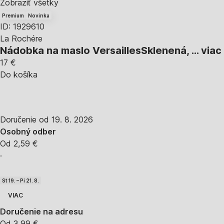
Zobraziť všetky
Premium
Novinka
ID: 1929610
La Rochére
Nádobka na maslo Versailles
Sklenená
, …
viac
17 €
Do košíka
Doručenie od 19. 8. 2026
Osobný odber
Od 2,59 €
·
St 19. – Pi 21. 8.
VIAC
Doručenie na adresu
Od 3,99 €