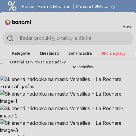
Bonami Extra × Micadoni |
Zľava až 25% →
Menu
Kategórie
Miestnosti
Bonami Extra
Akcie a zľavy
...
Ostatné servírovacie pomôcky
Maselničky
Zobraziť galériu