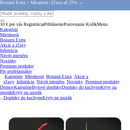
Bonami Extra × Micadoni |
Zľava až 25% →
10 € pre vás
Registrácia
Prihlásenie
Porovnanie
Košík
Menu
Kategórie
Miestnosti
Bonami Extra
Akcie a zľavy
Inšpirácia
Návrh interiéru
Novinky
Premium produkty
Pre profesionálov
Kategórie
Miestnosti
Bonami Extra
Akcie a
zľavy
Inšpirácia
Návrh interiéru
Novinky
Premium produkty
Domov
Kategórie
Bytové doplnky
Doplnky do kuchyne
Kryty na
sporák
Kryty na sporák
...
Doplnky do kuchyne
Kryty na sporák