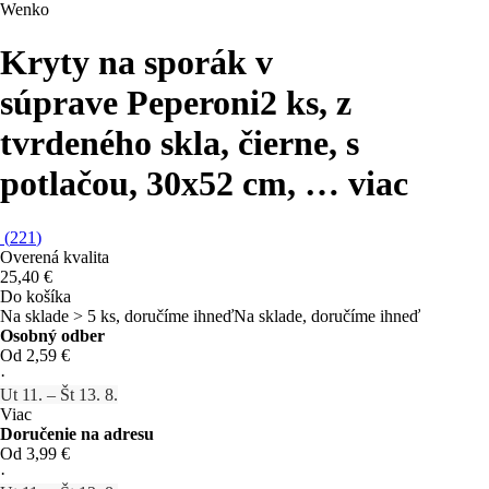
Wenko
Kryty na sporák v
súprave Peperoni
2 ks, z
tvrdeného skla, čierne, s
potlačou, 30x52 cm
, …
viac
(
221
)
Overená kvalita
25,40 €
Do košíka
Na sklade > 5 ks, doručíme ihneď
Na sklade, doručíme ihneď
Osobný odber
Od 2,59 €
·
Ut 11. – Št 13. 8.
Viac
Doručenie na adresu
Od 3,99 €
·