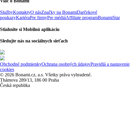
Viac o Bonami
Služby
Kontakty
O nás
Značky na Bonami
Darčekové
poukazy
Kariéra
Pre firmy
Pre médiá
Affiliate program
BonamiStar
Stiahnite si Mobilnú aplikáciu
Sledujte nás na sociálnych sieťach
Obchodné podmienky
Ochrana osobných údajov
Pravidlá a nastavenie
cookies
© 2026 Bonami.cz, a.s. Všetky práva vyhradené.
Thámova 289/13, 186 00 Praha
Česká republika