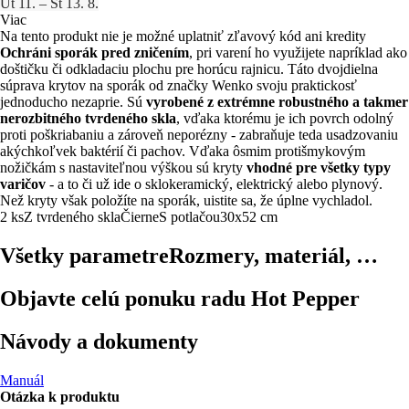
Ut 11. – Št 13. 8.
Viac
Na tento produkt nie je možné uplatniť zľavový kód ani kredity
Ochráni sporák pred zničením
, pri varení ho využijete napríklad ako
doštičku či odkladaciu plochu pre horúcu rajnicu. Táto dvojdielna
súprava krytov na sporák od značky Wenko svoju praktickosť
jednoducho nezaprie. Sú
vyrobené z extrémne robustného a takmer
nerozbitného tvrdeného skla
, vďaka ktorému je ich povrch odolný
proti poškriabaniu a zároveň neporézny - zabraňuje teda usadzovaniu
akýchkoľvek baktérií či pachov. Vďaka ôsmim protišmykovým
nožičkám s nastaviteľnou výškou sú kryty
vhodné pre všetky typy
varičov
- a to či už ide o sklokeramický, elektrický alebo plynový.
Než kryty však položíte na sporák, uistite sa, že úplne vychladol.
2 ks
Z tvrdeného skla
Čierne
S potlačou
30x52 cm
Všetky parametre
Rozmery, materiál, …
Objavte celú ponuku radu Hot Pepper
Návody a dokumenty
Manuál
Otázka k produktu