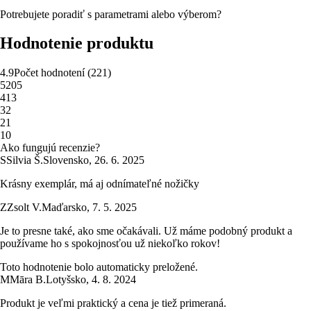
Potrebujete poradiť s parametrami alebo výberom?
Hodnotenie produktu
4.9
Počet hodnotení
(
221
)
5
205
4
13
3
2
2
1
1
0
Ako fungujú recenzie?
S
Silvia Š.
Slovensko
,
26. 6. 2025
Krásny exemplár, má aj odnímateľné nožičky
Z
Zsolt V.
Maďarsko
,
7. 5. 2025
Je to presne také, ako sme očakávali. Už máme podobný produkt a
používame ho s spokojnosťou už niekoľko rokov!
Toto hodnotenie bolo automaticky preložené.
M
Māra B.
Lotyšsko
,
4. 8. 2024
Produkt je veľmi praktický a cena je tiež primeraná.