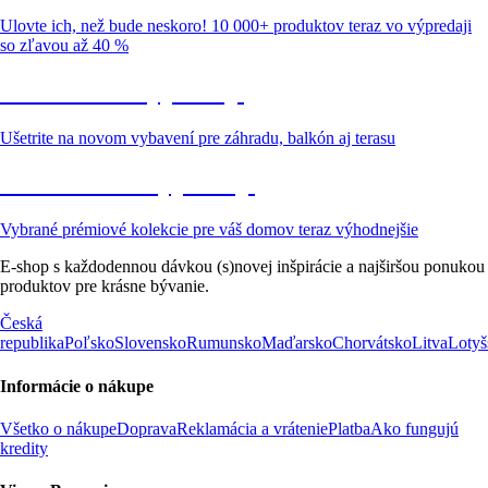
Ulovte ich, než bude neskoro! 10 000+ produktov teraz vo výpredaji
so zľavou až 40 %
Záhrada vo výpredaji
Ušetrite na novom vybavení pre záhradu, balkón aj terasu
Prémiové vo výpredaji
Vybrané prémiové kolekcie pre váš domov teraz výhodnejšie
E-shop s každodennou dávkou (s)novej inšpirácie a najširšou ponukou
produktov pre krásne bývanie.
Česká
republika
Poľsko
Slovensko
Rumunsko
Maďarsko
Chorvátsko
Litva
Lotyš
Informácie o nákupe
Všetko o nákupe
Doprava
Reklamácia a vrátenie
Platba
Ako fungujú
kredity