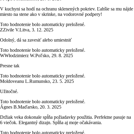
V kuchyni sa hodí na ochranu sklenených pokriev. Ľahšie sa mu nájde
miesto na stene ako v skrinke, na vodorovné podpery!
Toto hodnotenie bolo automaticky preložené.
Z
Zivile V.
Litva
,
3. 12. 2025
Odolný, dá sa zavesiť alebo umiestniť
Toto hodnotenie bolo automaticky preložené.
W
Włodzimierz W.
Poľsko
,
29. 8. 2025
Presne tak
Toto hodnotenie bolo automaticky preložené.
Moldoveanu L.
Rumunsko
,
23. 5. 2025
Užitočné.
Toto hodnotenie bolo automaticky preložené.
Ágnes B.
Maďarsko
,
20. 3. 2025
Držiak veka dokonale spĺňa požiadavky použitia. Perfektne pasuje na
6 viečok. Elegantný dizajn. Spĺňa aj moje očakávania.
Toto hodnotenie bolo automaticky preložené.