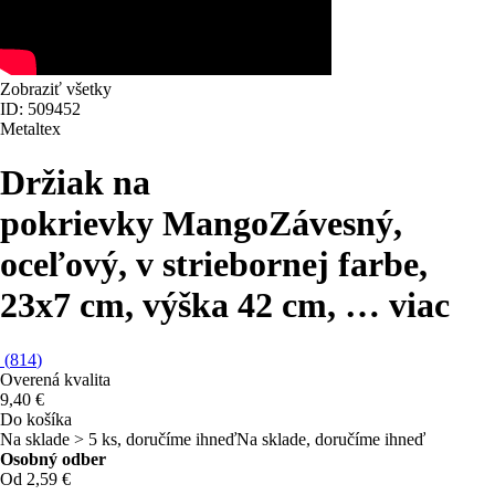
Zobraziť všetky
ID: 509452
Metaltex
Držiak na
pokrievky Mango
Závesný,
oceľový, v striebornej farbe,
23x7 cm, výška 42 cm
, …
viac
(
814
)
Overená kvalita
9,40 €
Do košíka
Na sklade > 5 ks, doručíme ihneď
Na sklade, doručíme ihneď
Osobný odber
Od 2,59 €