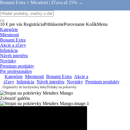
Bonami Extra × Micadoni |
Zľava až 25% →
10 € pre vás
Registrácia
Prihlásenie
Porovnanie
Košík
Menu
Kategórie
Miestnosti
Bonami Extra
Akcie a zľavy
Inšpirácia
Návrh interiéru
Novinky
Premium produkty
Pre profesionálov
Kategórie
Miestnosti
Bonami Extra
Akcie a
zľavy
Inšpirácia
Návrh interiéru
Novinky
Premium produkty
...
Organizéry do kuchynskej linky
Držiaky na pokrievky
Zobraziť galériu