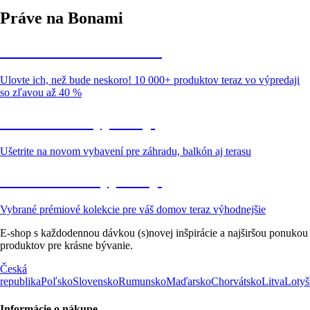
Práve na Bonami
Summer Sale až -40 %
Ulovte ich, než bude neskoro! 10 000+ produktov teraz vo výpredaji
so zľavou až 40 %
Záhrada vo výpredaji
Ušetrite na novom vybavení pre záhradu, balkón aj terasu
Prémiové vo výpredaji
Vybrané prémiové kolekcie pre váš domov teraz výhodnejšie
E-shop s každodennou dávkou (s)novej inšpirácie a najširšou ponukou
produktov pre krásne bývanie.
Česká
republika
Poľsko
Slovensko
Rumunsko
Maďarsko
Chorvátsko
Litva
Lotyš
Informácie o nákupe