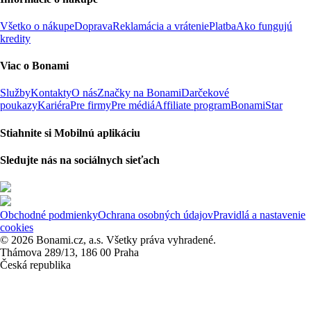
Všetko o nákupe
Doprava
Reklamácia a vrátenie
Platba
Ako fungujú
kredity
Viac o Bonami
Služby
Kontakty
O nás
Značky na Bonami
Darčekové
poukazy
Kariéra
Pre firmy
Pre médiá
Affiliate program
BonamiStar
Stiahnite si Mobilnú aplikáciu
Sledujte nás na sociálnych sieťach
Obchodné podmienky
Ochrana osobných údajov
Pravidlá a nastavenie
cookies
© 2026 Bonami.cz, a.s. Všetky práva vyhradené.
Thámova 289/13, 186 00 Praha
Česká republika