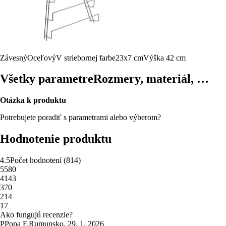
Závesný
Oceľový
V striebornej farbe
23x7 cm
Výška 42 cm
Všetky parametre
Rozmery, materiál, …
Otázka k produktu
Potrebujete poradiť s parametrami alebo výberom?
Hodnotenie produktu
4.5
Počet hodnotení
(
814
)
5
580
4
143
3
70
2
14
1
7
Ako fungujú recenzie?
P
Popa F.
Rumunsko
,
29. 1. 2026