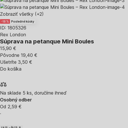
Zobraziť všetky
(+2)
-18 %
Posledné kúsky
ID: 1805326
Rex London
Súprava na petanque Mini Boules
15,90 €
Pôvodne
19,40 €
Ušetríte 3,50 €
Do košíka
Na sklade 5 ks, doručíme ihneď
Osobný odber
Od 2,59 €
·
Ut 11. – Št 13. 8.