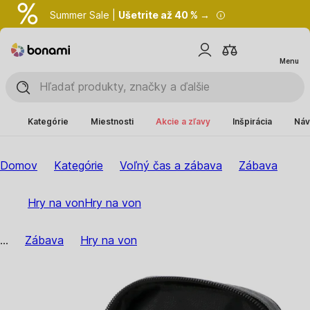
Summer Sale |
Ušetrite až 40 % →
Menu
Kategórie
Miestnosti
Akcie a zľavy
Inšpirácia
Náv
Domov
Kategórie
Voľný čas a zábava
Zábava
Hry na von
Hry na von
...
Zábava
Hry na von