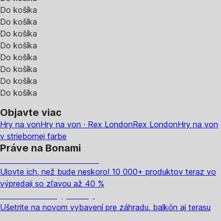
Do košíka
Do košíka
Do košíka
Do košíka
Do košíka
Do košíka
Do košíka
Do košíka
Objavte viac
Hry na von
Hry na von · Rex London
Rex London
Hry na von
v striebornej farbe
Práve na Bonami
Summer Sale až -40 %
Ulovte ich, než bude neskoro! 10 000+ produktov teraz vo
výpredaji so zľavou až 40 %
Záhrada vo výpredaji
Ušetrite na novom vybavení pre záhradu, balkón aj terasu
Prémiové vo výpredaji