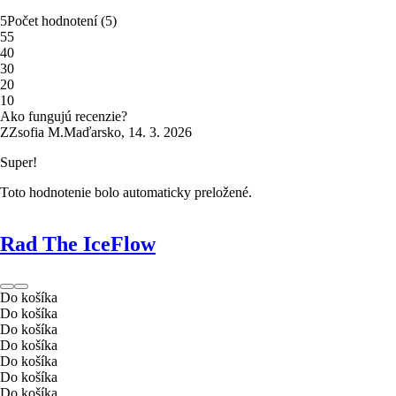
5
Počet hodnotení
(
5
)
5
5
4
0
3
0
2
0
1
0
Ako fungujú recenzie?
Z
Zsofia M.
Maďarsko
,
14. 3. 2026
Super!
Toto hodnotenie bolo automaticky preložené.
Rad The IceFlow
Do košíka
Do košíka
Do košíka
Do košíka
Do košíka
Do košíka
Do košíka