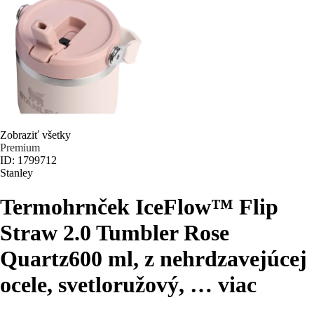
Zobraziť všetky
Premium
ID: 1799712
Stanley
Termohrnček IceFlow™ Flip
Straw 2.0 Tumbler Rose
Quartz
600 ml, z nehrdzavejúcej
ocele, svetloružový
, …
viac