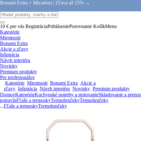
Bonami Extra × Micadoni |
Zľava až 25% →
10 € pre vás
Registrácia
Prihlásenie
Porovnanie
Košík
Menu
Kategórie
Miestnosti
Bonami Extra
Akcie a zľavy
Inšpirácia
Návrh interiéru
Novinky
Premium produkty
Pre profesionálov
Kategórie
Miestnosti
Bonami Extra
Akcie a
zľavy
Inšpirácia
Návrh interiéru
Novinky
Premium produkty
Domov
Kategórie
Kuchynské potreby a stolovanie
Skladovanie a prenos
potravín
Fľaše a termosky
Termohrnčeky
Termohrnčeky
...
Fľaše a termosky
Termohrnčeky