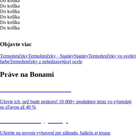
Do košíka
Do košíka
Do košíka
Do košíka
Do košíka
Do košíka
Objavte viac
Termohrnčeky
Termohrnčeky · Stanley
Stanley
Termohrnčeky vo svetlej
farbe
Termohrnčeky z nehrdzavejúcej ocele
Práve na Bonami
Summer Sale až -40 %
Ulovte ich, než bude neskoro! 10 000+ produktov teraz vo výpredaji
so zľavou až 40 %
Záhrada vo výpredaji
Ušetrite na novom vybavení pre záhradu, balkón aj terasu