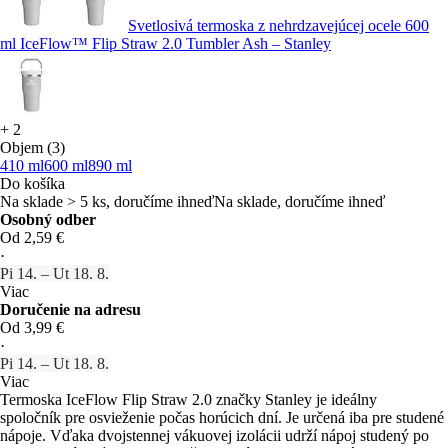
Svetlosivá termoska z nehrdzavejúcej ocele 600
ml IceFlow™ Flip Straw 2.0 Tumbler Ash – Stanley
+
2
Objem (3)
410 ml
600 ml
890 ml
Do košíka
Na sklade > 5 ks, doručíme ihneď
Na sklade, doručíme ihneď
Osobný odber
Od 2,59 €
·
Pi 14. – Ut 18. 8.
Viac
Doručenie na adresu
Od 3,99 €
·
Pi 14. – Ut 18. 8.
Viac
Termoska IceFlow Flip Straw 2.0 značky Stanley je ideálny
spoločník pre osvieženie počas horúcich dní. Je určená iba pre studené
nápoje. Vďaka dvojstennej vákuovej izolácii udrží nápoj studený po