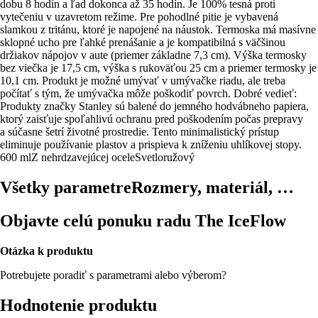
dobu 8 hodín a ľad dokonca až 35 hodín. Je 100% tesná proti
vytečeniu v uzavretom režime. Pre pohodlné pitie je vybavená
slamkou z tritánu, ktoré je napojené na náustok. Termoska má masívne
sklopné ucho pre ľahké prenášanie a je kompatibilná s väčšinou
držiakov nápojov v aute (priemer základne 7,3 cm). Výška termosky
bez viečka je 17,5 cm, výška s rukoväťou 25 cm a priemer termosky je
10,1 cm. Produkt je možné umývať v umývačke riadu, ale treba
počítať s tým, že umývačka môže poškodiť povrch. Dobré vedieť:
Produkty značky Stanley sú balené do jemného hodvábneho papiera,
ktorý zaisťuje spoľahlivú ochranu pred poškodením počas prepravy
a súčasne šetrí životné prostredie. Tento minimalistický prístup
eliminuje používanie plastov a prispieva k zníženiu uhlíkovej stopy.
600 ml
Z nehrdzavejúcej ocele
Svetloružový
Všetky parametre
Rozmery, materiál, …
Objavte celú ponuku radu The IceFlow
Otázka k produktu
Potrebujete poradiť s parametrami alebo výberom?
Hodnotenie produktu