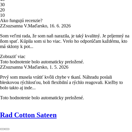
3
0
2
0
1
0
Ako fungujú recenzie?
Z
Zsuzsanna V.
Maďarsko
,
16. 6. 2026
Som veľmi rada, že som naň narazila, je taký kvalitný. Je príjemný na
ňom spať. Kúpila som si ho viac. Vrelo ho odporúčam každému, kto
má sklony k pot...
Zobraziť viac
Toto hodnotenie bolo automaticky preložené.
Z
Zsuzsanna V.
Maďarsko
,
1. 5. 2026
Prvý som musela vrátiť kvôli chybe v tkaní. Náhradu poslali
bleskovou rýchlosťou, boli flexibilní a rýchlo reagovali. Kiežby to
bolo takto aj inde...
Toto hodnotenie bolo automaticky preložené.
Rad Cotton Sateen