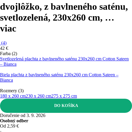
dvojlôžko, z bavlneného saténu,
svetlozelená, 230x260 cm
, …
viac
(
4
)
42 €
Farba (2)
Svetlozelená plachta z bavlneného saténu 230x260 cm Cotton Sateen
– Bianca
Biela plachta z bavlneného saténu 230x260 cm Cotton Sateen –
Bianca
Rozmery (3)
180 x 260 cm
230 x 260 cm
275 x 275 cm
DO KOŠÍKA
Doručenie od 3. 9. 2026
Osobný odber
Od 2,59 €
·