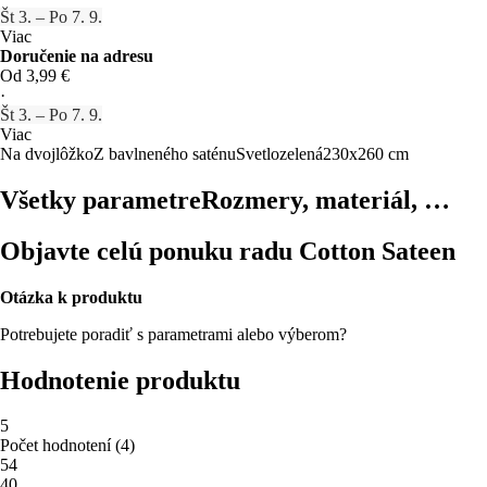
Št 3. – Po 7. 9.
Viac
Doručenie na adresu
Od 3,99 €
·
Št 3. – Po 7. 9.
Viac
Na dvojlôžko
Z bavlneného saténu
Svetlozelená
230x260 cm
Všetky parametre
Rozmery, materiál, …
Objavte celú ponuku radu Cotton Sateen
Otázka k produktu
Potrebujete poradiť s parametrami alebo výberom?
Hodnotenie produktu
5
Počet hodnotení
(
4
)
5
4
4
0