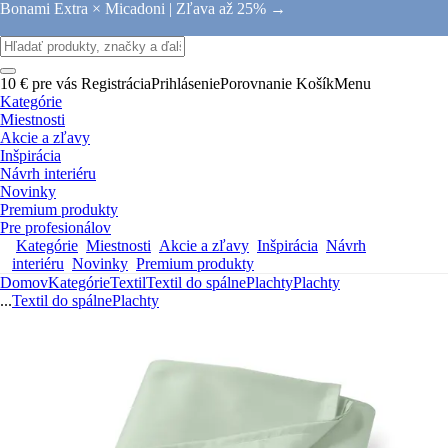
Bonami Extra × Micadoni |
Zľava až 25% →
10 € pre vás
Registrácia
Prihlásenie
Porovnanie
Košík
Menu
Kategórie
Miestnosti
Akcie a zľavy
Inšpirácia
Návrh interiéru
Novinky
Premium produkty
Pre profesionálov
Kategórie
Miestnosti
Akcie a zľavy
Inšpirácia
Návrh
interiéru
Novinky
Premium produkty
Domov
Kategórie
Textil
Textil do spálne
Plachty
Plachty
...
Textil do spálne
Plachty