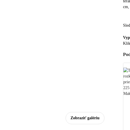
tera
cm
Sle
Vyp
Klik
Pod
Zobraziť galériu