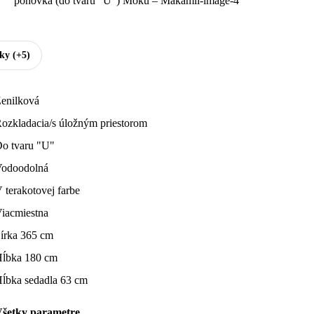
tky
(+5)
enilková
ozkladacia/s úložným priestorom
o tvaru "U"
odoodolná
 terakotovej farbe
iacmiestna
írka 365 cm
ĺbka 180 cm
ĺbka sedadla 63 cm
šetky parametre