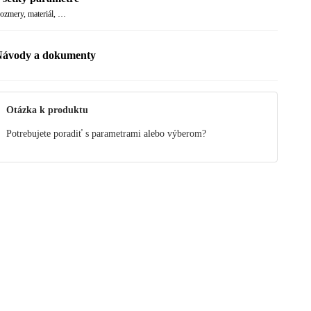
ozmery, materiál, …
Návody a dokumenty
ezpečnostné upozornenie
anuál
Otázka k produktu
Potrebujete poradiť s parametrami alebo výberom?