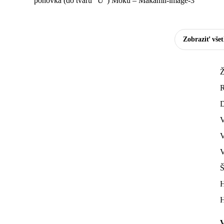
Zobraziť vše
Ž
R
D
V
V
V
Š
H
H
V