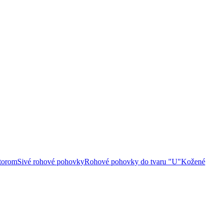
torom
Sivé rohové pohovky
Rohové pohovky do tvaru "U"
Kožené