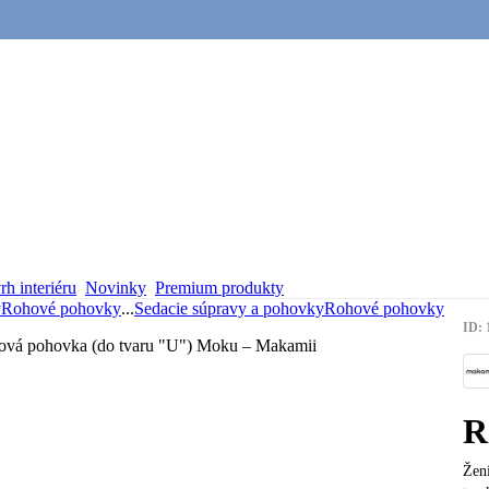
h interiéru
Novinky
Premium produkty
y
Rohové pohovky
...
Sedacie súpravy a pohovky
Rohové pohovky
ID: 
R
Ženi