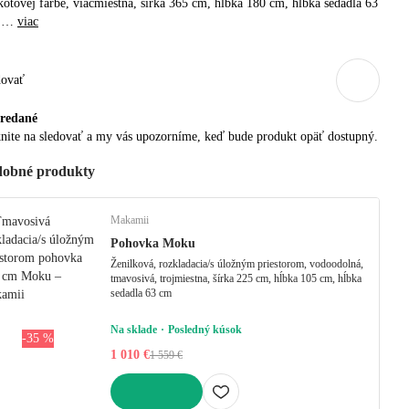
kotovej farbe, viacmiestna, šírka 365 cm, hĺbka 180 cm, hĺbka sedadla 63
, …
viac
dovať
redané
nite na sledovať a my vás upozorníme, keď bude produkt opäť dostupný.
obné produkty
Makamii
Pohovka Moku
Ženilková, rozkladacia/s úložným priestorom, vodoodolná,
tmavosivá, trojmiestna, šírka 225 cm, hĺbka 105 cm, hĺbka
sedadla 63 cm
Na sklade
Posledný kúsok
-35 %
1 010 €
1 559 €