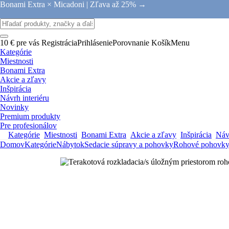
Bonami Extra × Micadoni |
Zľava až 25% →
10 € pre vás
Registrácia
Prihlásenie
Porovnanie
Košík
Menu
Kategórie
Miestnosti
Bonami Extra
Akcie a zľavy
Inšpirácia
Návrh interiéru
Novinky
Premium produkty
Pre profesionálov
Kategórie
Miestnosti
Bonami Extra
Akcie a zľavy
Inšpirácia
Návr
Domov
Kategórie
Nábytok
Sedacie súpravy a pohovky
Rohové pohovk