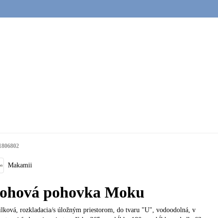
1806802
Makamii
ohová pohovka Moku
lková, rozkladacia/s úložným priestorom, do tvaru "U", vodoodolná, v