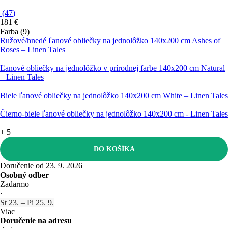
(
47
)
181 €
Farba (9)
Ružové/hnedé ľanové obliečky na jednolôžko 140x200 cm Ashes of
Roses – Linen Tales
Ľanové obliečky na jednolôžko v prírodnej farbe 140x200 cm Natural
– Linen Tales
Biele ľanové obliečky na jednolôžko 140x200 cm White – Linen Tales
Čierno-biele ľanové obliečky na jednolôžko 140x200 cm - Linen Tales
+
5
DO KOŠÍKA
Doručenie od 23. 9. 2026
Osobný odber
Zadarmo
·
St 23. – Pi 25. 9.
Viac
Doručenie na adresu