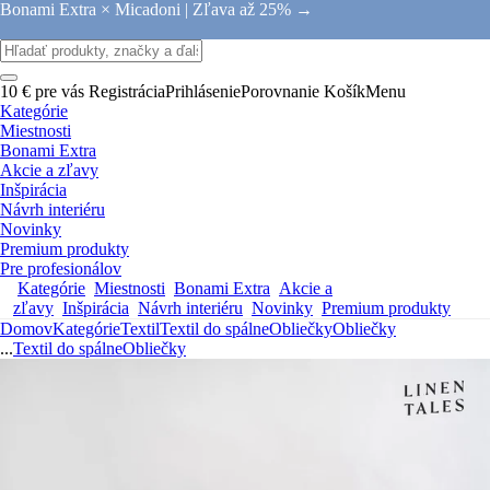
Bonami Extra × Micadoni |
Zľava až 25% →
10 € pre vás
Registrácia
Prihlásenie
Porovnanie
Košík
Menu
Kategórie
Miestnosti
Bonami Extra
Akcie a zľavy
Inšpirácia
Návrh interiéru
Novinky
Premium produkty
Pre profesionálov
Kategórie
Miestnosti
Bonami Extra
Akcie a
zľavy
Inšpirácia
Návrh interiéru
Novinky
Premium produkty
Domov
Kategórie
Textil
Textil do spálne
Obliečky
Obliečky
...
Textil do spálne
Obliečky