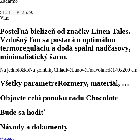
Zadarmo
·
St 23. – Pi 25. 9.
Viac
Posteľná bielizeň od značky Linen Tales.
Vzdušný ľan sa postará o optimálnu
termoreguláciu a dodá spálni nadčasový,
minimalistický šarm.
Na jednolôžko
Na gombíky
Chladivé
Ľanové
Tmavohnedé
140x200 cm
Všetky parametre
Rozmery, materiál, …
Objavte celú ponuku radu Chocolate
Bude sa hodiť
Návody a dokumenty