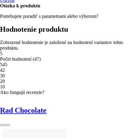
Údržba
Otázka k produktu
Potrebujete poradiť s parametrami alebo výberom?
Hodnotenie produktu
Zobrazené hodnotenie je založené na hodnotení variantov tohto
produktu.
5
Počet hodnotení
(
47
)
5
45
4
2
3
0
2
0
1
0
Ako fungujú recenzie?
Rad Chocolate