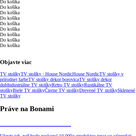
Do košíka
Do košíka
Do košíka
Do košíka
Do košíka
Do košíka
Do košíka
Do košíka
Do košíka
Objavte viac
TV stolíky
TV stolíky · House Nordic
House Nordic
TV stolíky v
prírodnej farbe
TV stolíky dekor borovica
TV stolíky dekor
dub
Industriálne TV stolíky
Retro TV stolíky
Rustikálne TV
stolíky
Biele TV stolíky
Čierne TV stolíky
Drevené TV stolíky
Sklenené
TV stolíky
Práve na Bonami
Summer Sale až -40 %
Ulovte ich, než bude neskoro! 10 000+ produktov teraz vo výpredaji