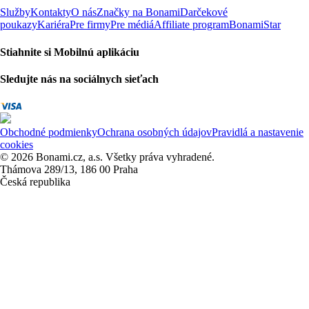
Služby
Kontakty
O nás
Značky na Bonami
Darčekové
poukazy
Kariéra
Pre firmy
Pre médiá
Affiliate program
BonamiStar
Stiahnite si Mobilnú aplikáciu
Sledujte nás na sociálnych sieťach
Obchodné podmienky
Ochrana osobných údajov
Pravidlá a nastavenie
cookies
© 2026 Bonami.cz, a.s. Všetky práva vyhradené.
Thámova 289/13, 186 00 Praha
Česká republika