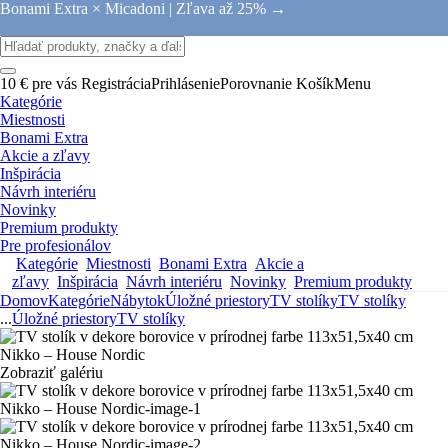
Bonami Extra × Micadoni |
Zľava až 25% →
10 € pre vás
Registrácia
Prihlásenie
Porovnanie
Košík
Menu
Kategórie
Miestnosti
Bonami Extra
Akcie a zľavy
Inšpirácia
Návrh interiéru
Novinky
Premium produkty
Pre profesionálov
Kategórie
Miestnosti
Bonami Extra
Akcie a
zľavy
Inšpirácia
Návrh interiéru
Novinky
Premium produkty
Domov
Kategórie
Nábytok
Úložné priestory
TV stolíky
TV stolíky
...
Úložné priestory
TV stolíky
Zobraziť galériu