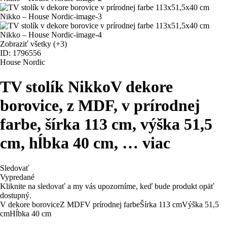
Zobraziť všetky
(+3)
ID: 1796556
House Nordic
TV stolík Nikko
V dekore
borovice, z MDF, v prírodnej
farbe, šírka 113 cm, výška 51,5
cm, hĺbka 40 cm
, …
viac
Sledovať
Vypredané
Kliknite na sledovať a my vás upozorníme, keď bude produkt opäť
dostupný.
V dekore borovice
Z MDF
V prírodnej farbe
Šírka 113 cm
Výška 51,5
cm
Hĺbka 40 cm