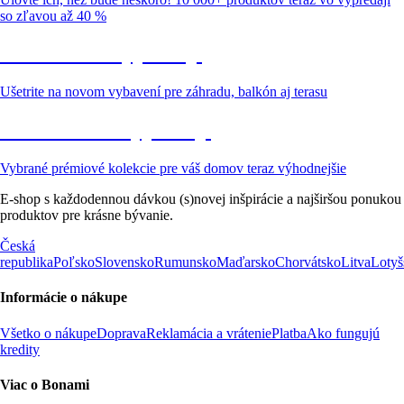
so zľavou až 40 %
Záhrada vo výpredaji
Ušetrite na novom vybavení pre záhradu, balkón aj terasu
Prémiové vo výpredaji
Vybrané prémiové kolekcie pre váš domov teraz výhodnejšie
E-shop s každodennou dávkou (s)novej inšpirácie a najširšou ponukou
produktov pre krásne bývanie.
Česká
republika
Poľsko
Slovensko
Rumunsko
Maďarsko
Chorvátsko
Litva
Lotyš
Informácie o nákupe
Všetko o nákupe
Doprava
Reklamácia a vrátenie
Platba
Ako fungujú
kredity
Viac o Bonami