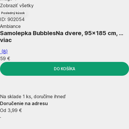
Zobraziť všetky
Posledný kúsok
ID: 902054
Ambiance
Samolepka Bubbles
Na dvere, 95x185 cm
, …
viac
(
8
)
59 €
DO KOŠÍKA
Na sklade 1 ks, doručíme ihneď
Doručenie na adresu
Od 3,99 €
·