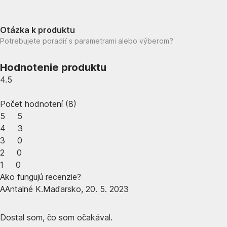
Otázka k produktu
Potrebujete poradiť s parametrami alebo výberom?
Hodnotenie produktu
4.5
Počet hodnotení
(
8
)
5
5
4
3
3
0
2
0
1
0
Ako fungujú recenzie?
A
Antalné K.
Maďarsko
,
20. 5. 2023
Dostal som, čo som očakával.