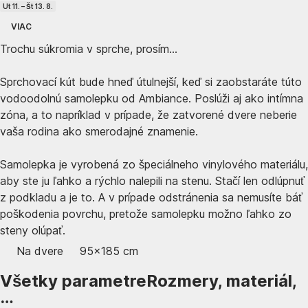
Ut 11. – Št 13. 8.
VIAC
Trochu súkromia v sprche, prosím...
Sprchovací kút bude hneď útulnejší, keď si zaobstaráte túto
vodoodolnú samolepku od Ambiance. Poslúži aj ako intímna
zóna, a to napríklad v prípade, že zatvorené dvere neberie
vaša rodina ako smerodajné znamenie.
Samolepka je vyrobená zo špeciálneho vinylového materiálu,
aby ste ju ľahko a rýchlo nalepili na stenu. Stačí len odlúpnuť
z podkladu a je to. A v prípade odstránenia sa nemusíte báť
poškodenia povrchu, pretože samolepku možno ľahko zo
steny olúpať.
Na dvere
95x185 cm
Všetky parametre
Rozmery, materiál,
…