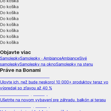
Do košíka
Do košíka
Do košíka
Do košíka
Do košíka
Do košíka
Do košíka
Do košíka
Objavte viac
Samolepky
Samolepky · Ambiance
Ambiance
Sivé
samolepky
Samolepky na okno
Samolepky na stenu
Práve na Bonami
Summer Sale až -40 %
Ulovte ich, než bude neskoro! 10 000+ produktov teraz vo
výpredaji so zľavou až 40 %
Záhrada vo výpredaji
Ušetrite na novom vybavení pre záhradu, balkón aj terasu
Prémiové vo výpredaji