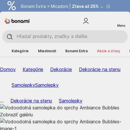
Bonami Extra × Micadoni |
Zľava až 25% →
Menu
Kategórie
Miestnosti
Bonami Extra
Akcie a zľavy
Domov
Kategórie
Dekorácie
Dekorácie na stenu
Samolepky
Samolepky
...
Dekorácie na stenu
Samolepky
Zobraziť galériu