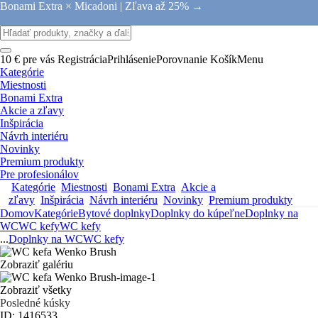
Bonami Extra × Micadoni |
Zľava až 25% →
10 € pre vás
Registrácia
Prihlásenie
Porovnanie
Košík
Menu
Kategórie
Miestnosti
Bonami Extra
Akcie a zľavy
Inšpirácia
Návrh interiéru
Novinky
Premium produkty
Pre profesionálov
Kategórie
Miestnosti
Bonami Extra
Akcie a
zľavy
Inšpirácia
Návrh interiéru
Novinky
Premium produkty
Domov
Kategórie
Bytové doplnky
Doplnky do kúpeľne
Doplnky na
WC
WC kefy
WC kefy
...
Doplnky na WC
WC kefy
Zobraziť galériu
Zobraziť všetky
Posledné kúsky
ID: 1416533