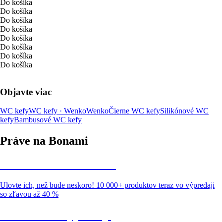
Do košíka
Do košíka
Do košíka
Do košíka
Do košíka
Do košíka
Do košíka
Do košíka
Objavte viac
WC kefy
WC kefy · Wenko
Wenko
Čierne WC kefy
Silikónové WC
kefy
Bambusové WC kefy
Práve na Bonami
Summer Sale až -40 %
Ulovte ich, než bude neskoro! 10 000+ produktov teraz vo výpredaji
so zľavou až 40 %
Záhrada vo výpredaji