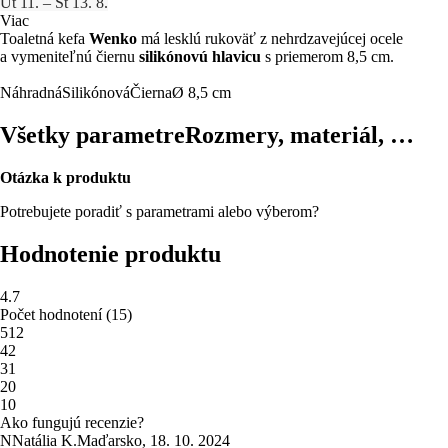
Ut 11. – Št 13. 8.
Viac
Toaletná kefa
Wenko
má lesklú rukoväť z nehrdzavejúcej ocele
a vymeniteľnú čiernu
silikónovú hlavicu
s priemerom 8,5 cm.
Náhradná
Silikónová
Čierna
Ø 8,5 cm
Všetky parametre
Rozmery, materiál, …
Otázka k produktu
Potrebujete poradiť s parametrami alebo výberom?
Hodnotenie produktu
4.7
Počet hodnotení
(
15
)
5
12
4
2
3
1
2
0
1
0
Ako fungujú recenzie?
N
Natália K.
Maďarsko
,
18. 10. 2024