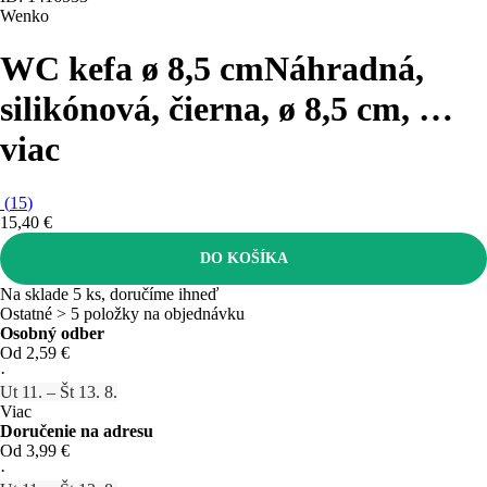
Wenko
WC kefa ø 8,5 cm
Náhradná,
silikónová, čierna, ø 8,5 cm
, …
viac
(
15
)
15,40 €
DO KOŠÍKA
Na sklade 5 ks, doručíme ihneď
Ostatné > 5 položky na objednávku
Osobný odber
Od 2,59 €
·
Ut 11. – Št 13. 8.
Viac
Doručenie na adresu
Od 3,99 €
·