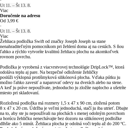
·
Ut 11. – Št 13. 8.
Viac
Doručenie na adresu
Od 3,99 €
·
Ut 11. – Št 13. 8.
Viac
Žehliaca podložka Swift od značky Joseph Joseph sa stane
nenahraditeľným pomocníkom pri žehlení doma aj na cestách. S ňou
ľahko a rýchlo vytvoríte kvalitnú žehliacu plochu na akomkoľvek
rovnom povrchu.
Podložka je vyrobená z viacvrstvovej technológie DripLock™, ktorá
odoláva teplu aj pare. Na bezpečné odloženie žehličky
poslúži výklopná protišmyková silikónová plocha. Vďaka pútku ju
možno ľahko zavesiť a naparovať odevy na dverách alebo na stene.
A keď ju práve nepoužívate, jednoducho ju zložíte naplocho a ušetríte
miesto pri skladovaní.
Rozložená podložka má rozmery 1,5 x 47 x 90 cm, zložená potom
8 x 47 x 20 cm. Údržba je veľmi jednoduchá, stačí ju iba utrieť. Dbajte
na to, aby ste ju nepoužívali na plochách s menej odolným povrchom
a horúcu žehličku nenechávajte bez dozoru na silikónovej podložke
dlhšie ako 5 minút. Žehliaca plocha je odolná voči teplu až do 200 ºC.