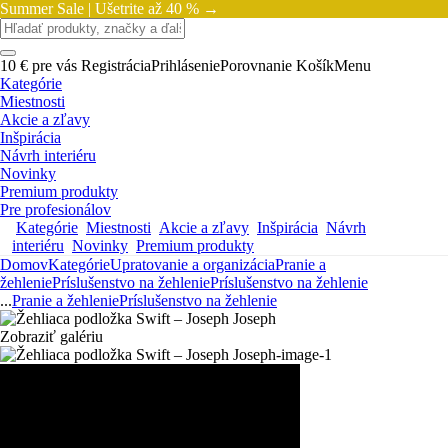
Summer Sale |
Ušetrite až 40 % →
10 € pre vás
Registrácia
Prihlásenie
Porovnanie
Košík
Menu
Kategórie
Miestnosti
Akcie a zľavy
Inšpirácia
Návrh interiéru
Novinky
Premium produkty
Pre profesionálov
Kategórie
Miestnosti
Akcie a zľavy
Inšpirácia
Návrh
interiéru
Novinky
Premium produkty
Domov
Kategórie
Upratovanie a organizácia
Pranie a
žehlenie
Príslušenstvo na žehlenie
Príslušenstvo na žehlenie
...
Pranie a žehlenie
Príslušenstvo na žehlenie
Zobraziť galériu