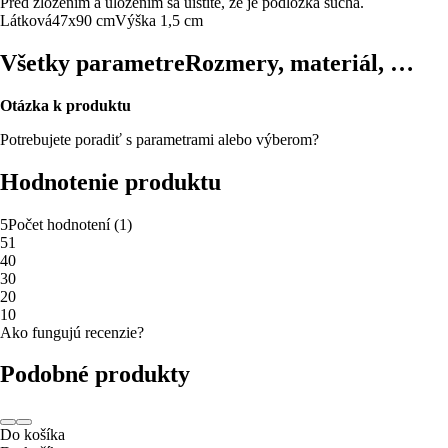
Pred zložením a uložením sa uistite, že je podložka suchá.
Látková
47x90 cm
Výška 1,5 cm
Všetky parametre
Rozmery, materiál, …
Otázka k produktu
Potrebujete poradiť s parametrami alebo výberom?
Hodnotenie produktu
5
Počet hodnotení
(
1
)
5
1
4
0
3
0
2
0
1
0
Ako fungujú recenzie?
Podobné produkty
Do košíka