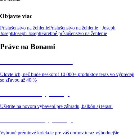
Objavte viac
Príslušenstvo na žehlenie
Príslušenstvo na žehlenie · Joseph
Joseph
Joseph Joseph
Farebné príslušenstvo na žehlenie
Práve na Bonami
Summer Sale až -40 %
Ulovte ich, než bude neskoro! 10 000+ produktov teraz vo výpredaji
so zľavou až 40 %
Záhrada vo výpredaji
Ušetrite na novom vybavení pre záhradu, balkón aj terasu
Prémiové vo výpredaji
Vybrané prémiové kolekcie pre váš domov teraz výhodnejšie