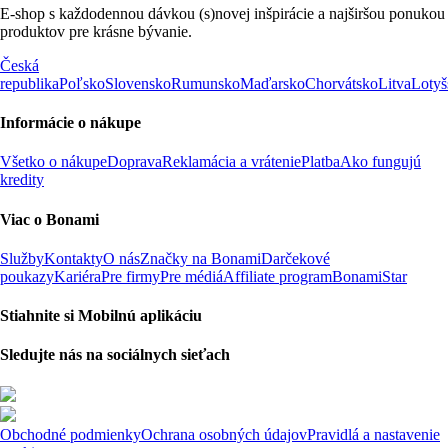
E-shop s každodennou dávkou (s)novej inšpirácie a najširšou ponukou
produktov pre krásne bývanie.
Česká
republika
Poľsko
Slovensko
Rumunsko
Maďarsko
Chorvátsko
Litva
Lotyš
Informácie o nákupe
Všetko o nákupe
Doprava
Reklamácia a vrátenie
Platba
Ako fungujú
kredity
Viac o Bonami
Služby
Kontakty
O nás
Značky na Bonami
Darčekové
poukazy
Kariéra
Pre firmy
Pre médiá
Affiliate program
BonamiStar
Stiahnite si Mobilnú aplikáciu
Sledujte nás na sociálnych sieťach
Obchodné podmienky
Ochrana osobných údajov
Pravidlá a nastavenie