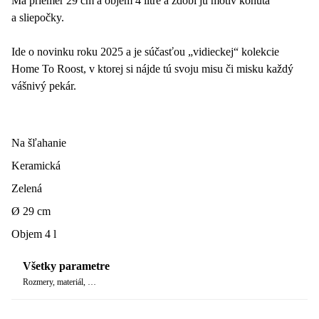
Má priemer 29 cm a objem 4 litre a zdobí ju motív kohúta
a sliepočky.
Ide o novinku roku 2025 a je súčasťou „vidieckej“ kolekcie
Home To Roost, v ktorej si nájde tú svoju misu či misku každý
vášnivý pekár.
Na šľahanie
Keramická
Zelená
Ø 29 cm
Objem 4 l
Všetky parametre
Rozmery, materiál, …