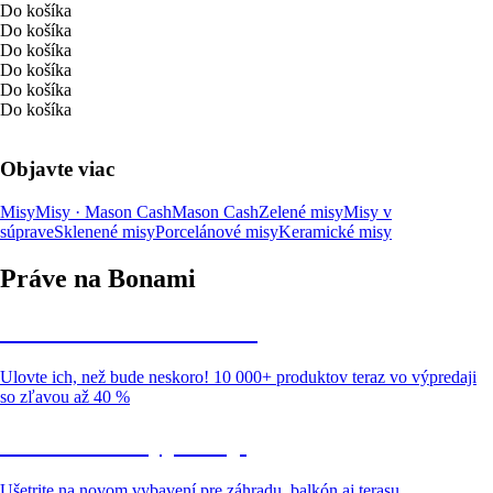
Do košíka
Do košíka
Do košíka
Do košíka
Do košíka
Do košíka
Objavte viac
Misy
Misy · Mason Cash
Mason Cash
Zelené misy
Misy v
súprave
Sklenené misy
Porcelánové misy
Keramické misy
Práve na Bonami
Summer Sale až -40 %
Ulovte ich, než bude neskoro! 10 000+ produktov teraz vo výpredaji
so zľavou až 40 %
Záhrada vo výpredaji
Ušetrite na novom vybavení pre záhradu, balkón aj terasu