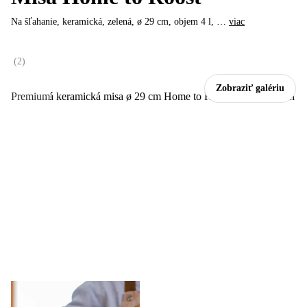
Na šľahanie, keramická, zelená, ø 29 cm, objem 4 l
, …
viac
(
2
)
Zobraziť galériu
Premium