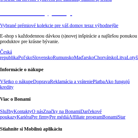
Prémiové vo výpredaji
Vybrané prémiové kolekcie pre váš domov teraz výhodnejšie
E-shop s každodennou dávkou (s)novej inšpirácie a najširšou ponukou
produktov pre krásne bývanie.
Česká
republika
Poľsko
Slovensko
Rumunsko
Maďarsko
Chorvátsko
Litva
Lotyš
Informácie o nákupe
Všetko o nákupe
Doprava
Reklamácia a vrátenie
Platba
Ako fungujú
kredity
Viac o Bonami
Služby
Kontakty
O nás
Značky na Bonami
Darčekové
poukazy
Kariéra
Pre firmy
Pre médiá
Affiliate program
BonamiStar
Stiahnite si Mobilnú aplikáciu