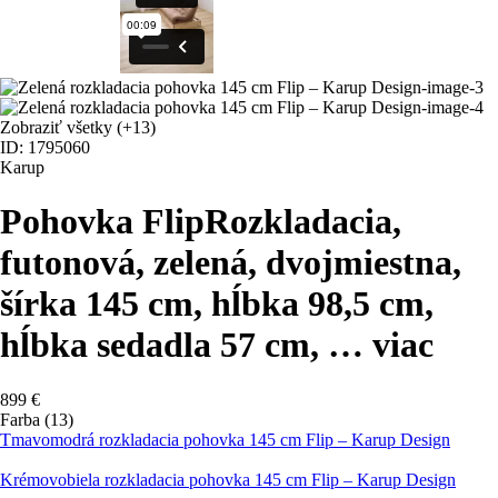
Zobraziť všetky
(+13)
ID: 1795060
Karup
Pohovka Flip
Rozkladacia,
futonová, zelená, dvojmiestna,
šírka 145 cm, hĺbka 98,5 cm,
hĺbka sedadla 57 cm
, …
viac
899 €
Farba (13)
Tmavomodrá rozkladacia pohovka 145 cm Flip – Karup Design
Krémovobiela rozkladacia pohovka 145 cm Flip – Karup Design