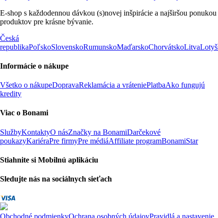
E-shop s každodennou dávkou (s)novej inšpirácie a najširšou ponukou
produktov pre krásne bývanie.
Česká
republika
Poľsko
Slovensko
Rumunsko
Maďarsko
Chorvátsko
Litva
Lotyš
Informácie o nákupe
Všetko o nákupe
Doprava
Reklamácia a vrátenie
Platba
Ako fungujú
kredity
Viac o Bonami
Služby
Kontakty
O nás
Značky na Bonami
Darčekové
poukazy
Kariéra
Pre firmy
Pre médiá
Affiliate program
BonamiStar
Stiahnite si Mobilnú aplikáciu
Sledujte nás na sociálnych sieťach
Obchodné podmienky
Ochrana osobných údajov
Pravidlá a nastavenie