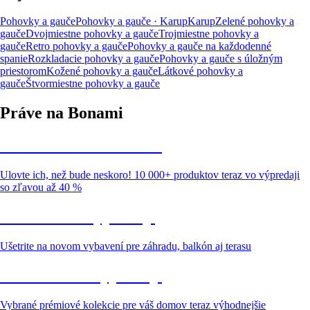
Pohovky a gauče
Pohovky a gauče · Karup
Karup
Zelené pohovky a
gauče
Dvojmiestne pohovky a gauče
Trojmiestne pohovky a
gauče
Retro pohovky a gauče
Pohovky a gauče na každodenné
spanie
Rozkladacie pohovky a gauče
Pohovky a gauče s úložným
priestorom
Kožené pohovky a gauče
Látkové pohovky a
gauče
Štvormiestne pohovky a gauče
Práve na Bonami
Summer Sale až -40 %
Ulovte ich, než bude neskoro! 10 000+ produktov teraz vo výpredaji
so zľavou až 40 %
Záhrada vo výpredaji
Ušetrite na novom vybavení pre záhradu, balkón aj terasu
Prémiové vo výpredaji
Vybrané prémiové kolekcie pre váš domov teraz výhodnejšie