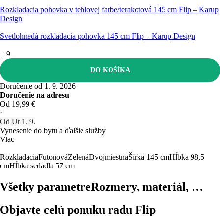
Rozkladacia pohovka v tehlovej farbe/terakotová 145 cm Flip – Karup
Design
Svetlohnedá rozkladacia pohovka 145 cm Flip – Karup Design
+
9
DO KOŠÍKA
Doručenie od 1. 9. 2026
Doručenie na adresu
Od 19,99 €
·
Od Ut 1. 9.
Vynesenie do bytu a ďalšie služby
Viac
Rozkladacia
Futonová
Zelená
Dvojmiestna
Šírka 145 cm
Hĺbka 98,5
cm
Hĺbka sedadla 57 cm
Všetky parametre
Rozmery, materiál, …
Objavte celú ponuku radu Flip