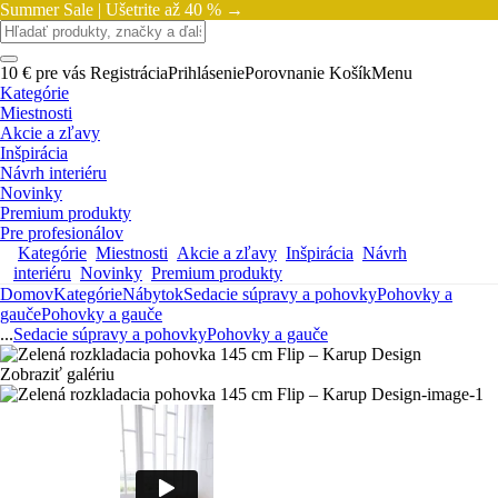
Summer Sale |
Ušetrite až 40 % →
10 € pre vás
Registrácia
Prihlásenie
Porovnanie
Košík
Menu
Kategórie
Miestnosti
Akcie a zľavy
Inšpirácia
Návrh interiéru
Novinky
Premium produkty
Pre profesionálov
Kategórie
Miestnosti
Akcie a zľavy
Inšpirácia
Návrh
interiéru
Novinky
Premium produkty
Domov
Kategórie
Nábytok
Sedacie súpravy a pohovky
Pohovky a
gauče
Pohovky a gauče
...
Sedacie súpravy a pohovky
Pohovky a gauče
Zobraziť galériu