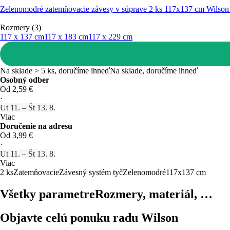
Zelenomodré zatemňovacie závesy v súprave 2 ks 117x137 cm Wilson 
Rozmery (3)
117 x 137 cm
117 x 183 cm
117 x 229 cm
Na sklade > 5 ks, doručíme ihneď
Na sklade, doručíme ihneď
Osobný odber
Od 2,59 €
·
Ut 11. – Št 13. 8.
Viac
Doručenie na adresu
Od 3,99 €
·
Ut 11. – Št 13. 8.
Viac
2 ks
Zatemňovacie
Závesný systém tyč
Zelenomodré
117x137 cm
Všetky parametre
Rozmery, materiál, …
Objavte celú ponuku radu Wilson