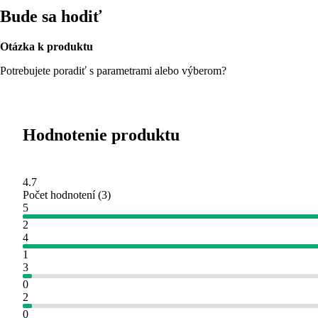
Bude sa hodiť
Otázka k produktu
Potrebujete poradiť s parametrami alebo výberom?
Hodnotenie produktu
4.7
Počet hodnotení
(
3
)
5
2
4
1
3
0
2
0