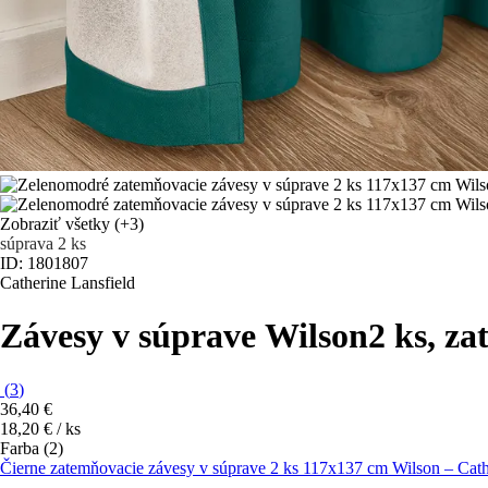
Zobraziť všetky
(+3)
súprava 2 ks
ID: 1801807
Catherine Lansfield
Závesy v súprave Wilson
2 ks, z
(
3
)
36,40 €
18,20 € / ks
Farba (2)
Čierne zatemňovacie závesy v súprave 2 ks 117x137 cm Wilson – Cath