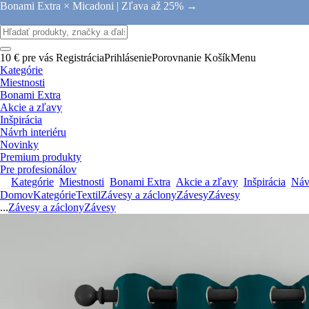
Bonami Extra × Micadoni |
Zľava až 25% →
10 € pre vás
Registrácia
Prihlásenie
Porovnanie
Košík
Menu
Kategórie
Miestnosti
Bonami Extra
Akcie a zľavy
Inšpirácia
Návrh interiéru
Novinky
Premium produkty
Pre profesionálov
Kategórie
Miestnosti
Bonami Extra
Akcie a zľavy
Inšpirácia
Návr
Domov
Kategórie
Textil
Závesy a záclony
Závesy
Závesy
...
Závesy a záclony
Závesy