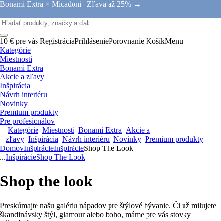
Bonami Extra × Micadoni |
Zľava až 25% →
10 € pre vás
Registrácia
Prihlásenie
Porovnanie
Košík
Menu
Kategórie
Miestnosti
Bonami Extra
Akcie a zľavy
Inšpirácia
Návrh interiéru
Novinky
Premium produkty
Pre profesionálov
Kategórie
Miestnosti
Bonami Extra
Akcie a
zľavy
Inšpirácia
Návrh interiéru
Novinky
Premium produkty
Domov
Inšpirácie
Inšpirácie
Shop The Look
...
Inšpirácie
Shop The Look
Shop the look
Preskúmajte našu galériu nápadov pre štýlové bývanie. Či už milujete
škandinávsky štýl, glamour alebo boho, máme pre vás stovky