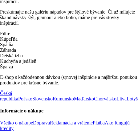
inšpirácií.
Preskúmajte našu galériu nápadov pre štýlové bývanie. Či už milujete
škandinávsky štýl, glamour alebo boho, máme pre vás stovky
inšpirácií.
Filtre
Kúpeľňa
Spálňa
Záhrada
Detská izba
Kuchyňa a jedáleň
Špajza
E-shop s každodennou dávkou (s)novej inšpirácie a najširšou ponukou
produktov pre krásne bývanie.
Česká
republika
Poľsko
Slovensko
Rumunsko
Maďarsko
Chorvátsko
Litva
Lotyš
Informácie o nákupe
Všetko o nákupe
Doprava
Reklamácia a vrátenie
Platba
Ako fungujú
kredity