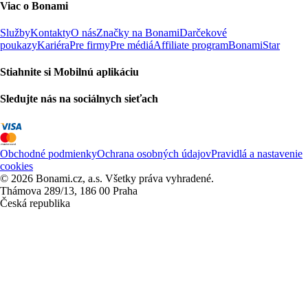
Viac o Bonami
Služby
Kontakty
O nás
Značky na Bonami
Darčekové
poukazy
Kariéra
Pre firmy
Pre médiá
Affiliate program
BonamiStar
Stiahnite si Mobilnú aplikáciu
Sledujte nás na sociálnych sieťach
Obchodné podmienky
Ochrana osobných údajov
Pravidlá a nastavenie
cookies
© 2026 Bonami.cz, a.s. Všetky práva vyhradené.
Thámova 289/13, 186 00 Praha
Česká republika