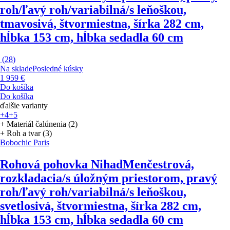
roh/ľavý roh/variabilná/s leňoškou,
tmavosivá, štvormiestna, šírka 282 cm,
hĺbka 153 cm, hĺbka sedadla 60 cm
(
28
)
Na sklade
Posledné kúsky
1 959 €
Do košíka
Do košíka
ďalšie varianty
+4
+5
+ Materiál čalúnenia (2)
+ Roh a tvar (3)
Bobochic Paris
Rohová pohovka Nihad
Menčestrová,
rozkladacia/s úložným priestorom, pravý
roh/ľavý roh/variabilná/s leňoškou,
svetlosivá, štvormiestna, šírka 282 cm,
hĺbka 153 cm, hĺbka sedadla 60 cm