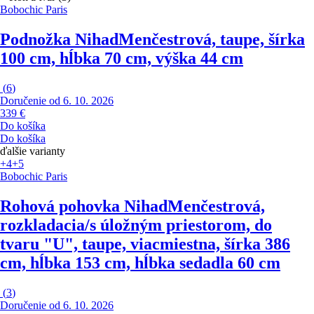
Bobochic Paris
Podnožka Nihad
Menčestrová, taupe, šírka
100 cm, hĺbka 70 cm, výška 44 cm
(
6
)
Doručenie od 6. 10. 2026
339 €
Do košíka
Do košíka
ďalšie varianty
+4
+5
Bobochic Paris
Rohová pohovka Nihad
Menčestrová,
rozkladacia/s úložným priestorom, do
tvaru "U", taupe, viacmiestna, šírka 386
cm, hĺbka 153 cm, hĺbka sedadla 60 cm
(
3
)
Doručenie od 6. 10. 2026