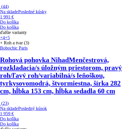
(
44
)
Na sklade
Posledné kúsky
1 991 €
Do košíka
Do košíka
ďalšie varianty
+4
+5
+ Roh a tvar (3)
Bobochic Paris
Rohová pohovka Nihad
Menčestrová,
rozkladacia/s úložným priestorom, pravý
roh/ľavý roh/variabilná/s leňoškou,
tyrkysovomodrá, štvormiestna, šírka 282
cm, hĺbka 153 cm, hĺbka sedadla 60 cm
(
23
)
Na sklade
Posledný kúsok
1 959 €
Do košíka
Do košíka