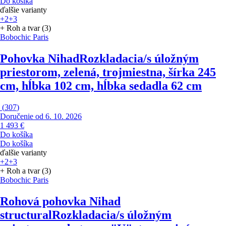
Do košíka
ďalšie varianty
+2
+3
+ Roh a tvar (3)
Bobochic Paris
Pohovka Nihad
Rozkladacia/s úložným
priestorom, zelená, trojmiestna, šírka 245
cm, hĺbka 102 cm, hĺbka sedadla 62 cm
(
307
)
Doručenie od 6. 10. 2026
1 493 €
Do košíka
Do košíka
ďalšie varianty
+2
+3
+ Roh a tvar (3)
Bobochic Paris
Rohová pohovka Nihad
structural
Rozkladacia/s úložným