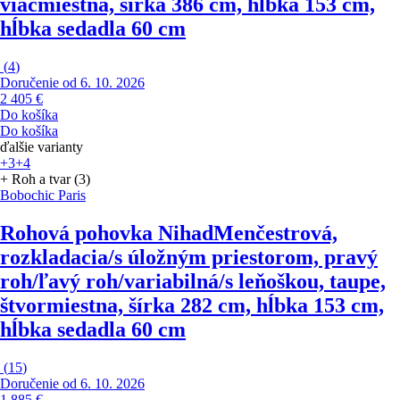
viacmiestna, šírka 386 cm, hĺbka 153 cm,
hĺbka sedadla 60 cm
(
4
)
Doručenie od 6. 10. 2026
2 405 €
Do košíka
Do košíka
ďalšie varianty
+3
+4
+ Roh a tvar (3)
Bobochic Paris
Rohová pohovka Nihad
Menčestrová,
rozkladacia/s úložným priestorom, pravý
roh/ľavý roh/variabilná/s leňoškou, taupe,
štvormiestna, šírka 282 cm, hĺbka 153 cm,
hĺbka sedadla 60 cm
(
15
)
Doručenie od 6. 10. 2026
1 885 €