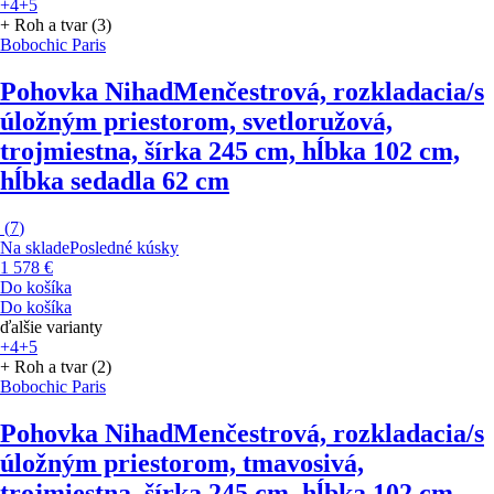
+4
+5
+ Roh a tvar (3)
Bobochic Paris
Pohovka Nihad
Menčestrová, rozkladacia/s
úložným priestorom, svetloružová,
trojmiestna, šírka 245 cm, hĺbka 102 cm,
hĺbka sedadla 62 cm
(
7
)
Na sklade
Posledné kúsky
1 578 €
Do košíka
Do košíka
ďalšie varianty
+4
+5
+ Roh a tvar (2)
Bobochic Paris
Pohovka Nihad
Menčestrová, rozkladacia/s
úložným priestorom, tmavosivá,
trojmiestna, šírka 245 cm, hĺbka 102 cm,