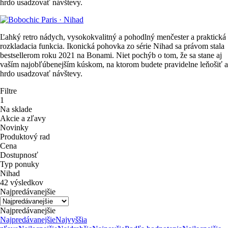
hrdo usadzovať návštevy.
Ľahký retro nádych, vysokokvalitný a pohodlný menčester a praktická
rozkladacia funkcia. Ikonická pohovka zo série Nihad sa právom stala
bestsellerom roku 2021 na Bonami. Niet pochýb o tom, že sa stane aj
vaším najobľúbenejším kúskom, na ktorom budete pravidelne leňošiť a
hrdo usadzovať návštevy.
Filtre
1
Na sklade
Akcie a zľavy
Novinky
Produktový rad
Cena
Dostupnosť
Typ ponuky
Nihad
42 výsledkov
Najpredávanejšie
Najpredávanejšie
Najpredávanejšie
Najvyššia