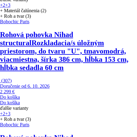
+2
+3
+ Materiál čalúnenia (2)
+ Roh a tvar (3)
Bobochic Paris
Rohová pohovka Nihad
structural
Rozkladacia/s úložným
priestorom, do tvaru "U", tmavomodrá,
viacmiestna, šírka 386 cm, hĺbka 153 cm,
hĺbka sedadla 60 cm
(
307
)
Doručenie od 6. 10. 2026
2 299 €
Do košíka
Do košíka
ďalšie varianty
+2
+3
+ Roh a tvar (3)
Bobochic Paris