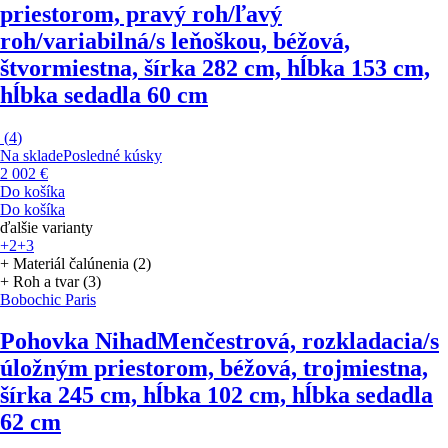
priestorom, pravý roh/ľavý
roh/variabilná/s leňoškou, béžová,
štvormiestna, šírka 282 cm, hĺbka 153 cm,
hĺbka sedadla 60 cm
(
4
)
Na sklade
Posledné kúsky
2 002 €
Do košíka
Do košíka
ďalšie varianty
+2
+3
+ Materiál čalúnenia (2)
+ Roh a tvar (3)
Bobochic Paris
Pohovka Nihad
Menčestrová, rozkladacia/s
úložným priestorom, béžová, trojmiestna,
šírka 245 cm, hĺbka 102 cm, hĺbka sedadla
62 cm