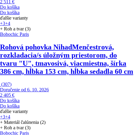
2 511 €
Do košíka
Do košíka
ďalšie varianty
+3
+4
+ Roh a tvar (3)
Bobochic Paris
Rohová pohovka Nihad
Menčestrová,
rozkladacia/s úložným priestorom, do
tvaru "U", tmavosivá, viacmiestna, šírka
386 cm, hĺbka 153 cm, hĺbka sedadla 60 cm
(
307
)
Doručenie od 6. 10. 2026
2 405 €
Do košíka
Do košíka
ďalšie varianty
+3
+4
+ Materiál čalúnenia (2)
+ Roh a tvar (3)
Bobochic Paris