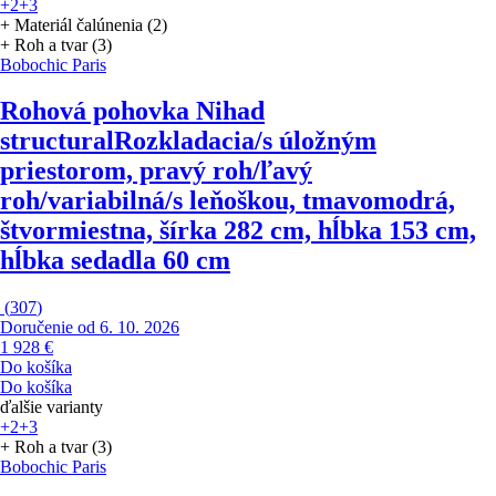
+2
+3
+ Materiál čalúnenia (2)
+ Roh a tvar (3)
Bobochic Paris
Rohová pohovka Nihad
structural
Rozkladacia/s úložným
priestorom, pravý roh/ľavý
roh/variabilná/s leňoškou, tmavomodrá,
štvormiestna, šírka 282 cm, hĺbka 153 cm,
hĺbka sedadla 60 cm
(
307
)
Doručenie od 6. 10. 2026
1 928 €
Do košíka
Do košíka
ďalšie varianty
+2
+3
+ Roh a tvar (3)
Bobochic Paris