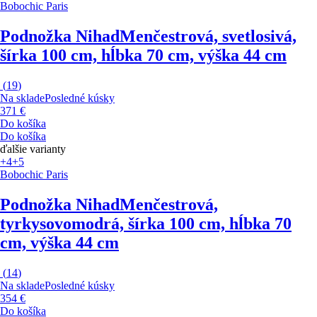
Bobochic Paris
Podnožka Nihad
Menčestrová, svetlosivá,
šírka 100 cm, hĺbka 70 cm, výška 44 cm
(
19
)
Na sklade
Posledné kúsky
371 €
Do košíka
Do košíka
ďalšie varianty
+4
+5
Bobochic Paris
Podnožka Nihad
Menčestrová,
tyrkysovomodrá, šírka 100 cm, hĺbka 70
cm, výška 44 cm
(
14
)
Na sklade
Posledné kúsky
354 €
Do košíka