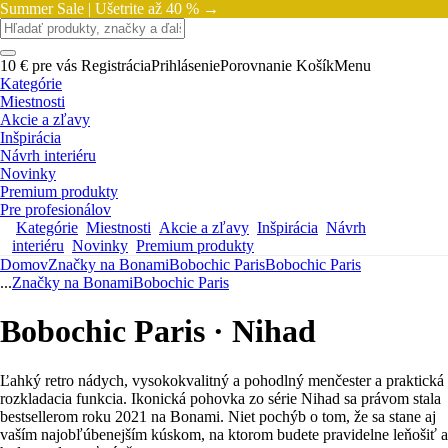
Summer Sale |
Ušetrite až 40 % →
10 € pre vás
Registrácia
Prihlásenie
Porovnanie
Košík
Menu
Kategórie
Miestnosti
Akcie a zľavy
Inšpirácia
Návrh interiéru
Novinky
Premium produkty
Pre profesionálov
Kategórie
Miestnosti
Akcie a zľavy
Inšpirácia
Návrh
interiéru
Novinky
Premium produkty
Domov
Značky na Bonami
Bobochic Paris
Bobochic Paris
...
Značky na Bonami
Bobochic Paris
Bobochic Paris · Nihad
Ľahký retro nádych, vysokokvalitný a pohodlný menčester a praktická
rozkladacia funkcia. Ikonická pohovka zo série Nihad sa právom stala
bestsellerom roku 2021 na Bonami. Niet pochýb o tom, že sa stane aj
vaším najobľúbenejším kúskom, na ktorom budete pravidelne leňošiť a