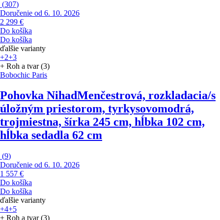
(
307
)
Doručenie od 6. 10. 2026
2 299 €
Do košíka
Do košíka
ďalšie varianty
+2
+3
+ Roh a tvar (3)
Bobochic Paris
Pohovka Nihad
Menčestrová, rozkladacia/s
úložným priestorom, tyrkysovomodrá,
trojmiestna, šírka 245 cm, hĺbka 102 cm,
hĺbka sedadla 62 cm
(
9
)
Doručenie od 6. 10. 2026
1 557 €
Do košíka
Do košíka
ďalšie varianty
+4
+5
+ Roh a tvar (3)