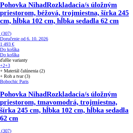
Pohovka Nihad
Rozkladacia/s úložným
priestorom, béžová, trojmiestna, šírka 245
cm, hĺbka 102 cm, hĺbka sedadla 62 cm
(
307
)
Doručenie od 6. 10. 2026
1 493 €
Do košíka
Do košíka
ďalšie varianty
+2
+3
+ Materiál čalúnenia (2)
+ Roh a tvar (3)
Bobochic Paris
Pohovka Nihad
Rozkladacia/s úložným
priestorom, tmavomodrá, trojmiestna,
šírka 245 cm, hĺbka 102 cm, hĺbka sedadla
62 cm
(
307
)