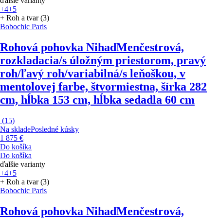
ďalšie varianty
+4
+5
+ Roh a tvar (3)
Bobochic Paris
Rohová pohovka Nihad
Menčestrová,
rozkladacia/s úložným priestorom, pravý
roh/ľavý roh/variabilná/s leňoškou, v
mentolovej farbe, štvormiestna, šírka 282
cm, hĺbka 153 cm, hĺbka sedadla 60 cm
(
15
)
Na sklade
Posledné kúsky
1 875 €
Do košíka
Do košíka
ďalšie varianty
+4
+5
+ Roh a tvar (3)
Bobochic Paris
Rohová pohovka Nihad
Menčestrová,