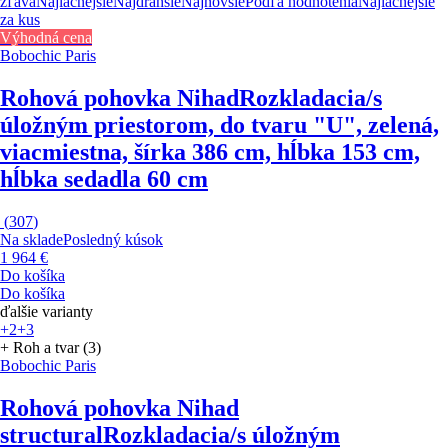
zľava
Najlacnejšie
Najdrahšie
Najnovšie
Podľa hodnotenia
Najlacnejšie
za kus
Výhodná cena
Bobochic Paris
Rohová pohovka Nihad
Rozkladacia/s
úložným priestorom, do tvaru "U", zelená,
viacmiestna, šírka 386 cm, hĺbka 153 cm,
hĺbka sedadla 60 cm
(
307
)
Na sklade
Posledný kúsok
1 964 €
Do košíka
Do košíka
ďalšie varianty
+2
+3
+ Roh a tvar (3)
Bobochic Paris
Rohová pohovka Nihad
structural
Rozkladacia/s úložným