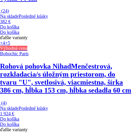
(
24
)
Na sklade
Posledné kúsky
382 €
Do košíka
Do košíka
ďalšie varianty
+4
+5
Výhodná cena
Bobochic Paris
Rohová pohovka Nihad
Menčestrová,
rozkladacia/s úložným priestorom, do
tvaru "U", svetlosivá, viacmiestna, šírka
386 cm, hĺbka 153 cm, hĺbka sedadla 60 cm
(
4
)
Na sklade
Posledné kúsky
1 924 €
Do košíka
Do košíka
ďalšie varianty