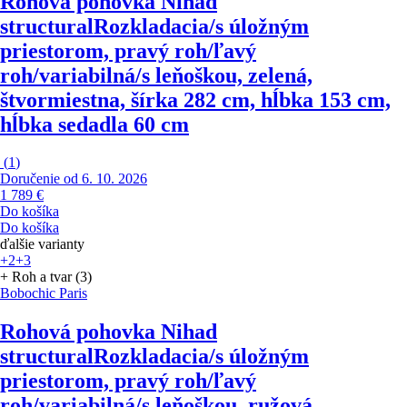
Rohová pohovka Nihad
structural
Rozkladacia/s úložným
priestorom, pravý roh/ľavý
roh/variabilná/s leňoškou, zelená,
štvormiestna, šírka 282 cm, hĺbka 153 cm,
hĺbka sedadla 60 cm
(
1
)
Doručenie od 6. 10. 2026
1 789 €
Do košíka
Do košíka
ďalšie varianty
+2
+3
+ Roh a tvar (3)
Bobochic Paris
Rohová pohovka Nihad
structural
Rozkladacia/s úložným
priestorom, pravý roh/ľavý
roh/variabilná/s leňoškou, ružová,