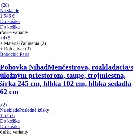
(
28
)
Na sklade
1 546 €
Do košíka
Do košíka
ďalšie varianty
+4
+5
+ Materiál čalúnenia (2)
+ Roh a tvar (3)
Bobochic Paris
Pohovka Nihad
Menčestrová, rozkladacia/s
úložným priestorom, taupe, trojmiestna,
šírka 245 cm, hĺbka 102 cm, hĺbka sedadla
62 cm
(
2
)
Na sklade
Posledné kúsky
1 525 €
Do košíka
Do košíka
ďalšie varianty