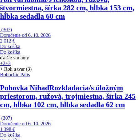
štvormiestna, šírka 282 cm, hĺbka 153 cm,
hĺbka sedadla 60 cm
(
307
)
Doručenie od 6. 10. 2026
2 012 €
Do košíka
Do košíka
ďalšie varianty
+2
+3
+ Roh a tvar (3)
Bobochic Paris
Pohovka Nihad
Rozkladacia/s úložným
priestorom, ružová, trojmiestna, šírka 245
cm, hĺbka 102 cm, hĺbka sedadla 62 cm
(
307
)
Doručenie od 6. 10. 2026
1 398 €
Do košíka