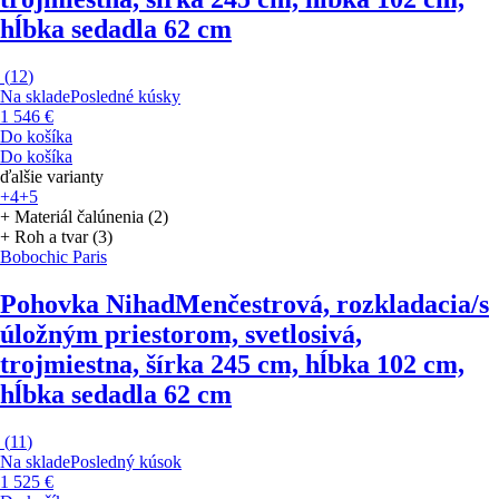
hĺbka sedadla 62 cm
(
12
)
Na sklade
Posledné kúsky
1 546 €
Do košíka
Do košíka
ďalšie varianty
+4
+5
+ Materiál čalúnenia (2)
+ Roh a tvar (3)
Bobochic Paris
Pohovka Nihad
Menčestrová, rozkladacia/s
úložným priestorom, svetlosivá,
trojmiestna, šírka 245 cm, hĺbka 102 cm,
hĺbka sedadla 62 cm
(
11
)
Na sklade
Posledný kúsok
1 525 €