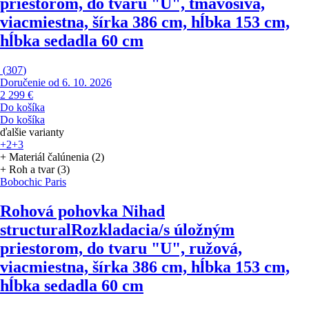
priestorom, do tvaru "U", tmavosivá,
viacmiestna, šírka 386 cm, hĺbka 153 cm,
hĺbka sedadla 60 cm
(
307
)
Doručenie od 6. 10. 2026
2 299 €
Do košíka
Do košíka
ďalšie varianty
+2
+3
+ Materiál čalúnenia (2)
+ Roh a tvar (3)
Bobochic Paris
Rohová pohovka Nihad
structural
Rozkladacia/s úložným
priestorom, do tvaru "U", ružová,
viacmiestna, šírka 386 cm, hĺbka 153 cm,
hĺbka sedadla 60 cm