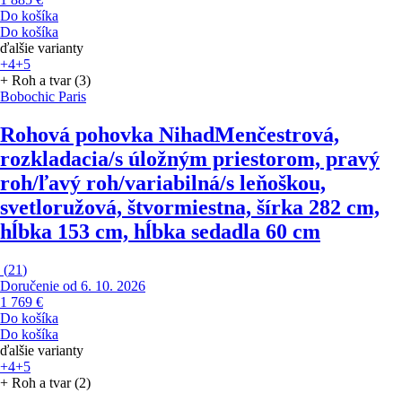
Do košíka
Do košíka
ďalšie varianty
+4
+5
+ Roh a tvar (3)
Bobochic Paris
Rohová pohovka Nihad
Menčestrová,
rozkladacia/s úložným priestorom, pravý
roh/ľavý roh/variabilná/s leňoškou,
svetloružová, štvormiestna, šírka 282 cm,
hĺbka 153 cm, hĺbka sedadla 60 cm
(
21
)
Doručenie od 6. 10. 2026
1 769 €
Do košíka
Do košíka
ďalšie varianty
+4
+5
+ Roh a tvar (2)