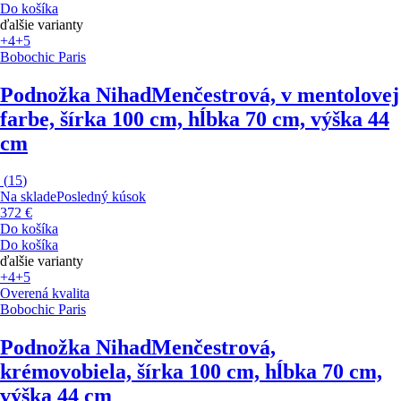
Do košíka
ďalšie varianty
+4
+5
Bobochic Paris
Podnožka Nihad
Menčestrová, v mentolovej
farbe, šírka 100 cm, hĺbka 70 cm, výška 44
cm
(
15
)
Na sklade
Posledný kúsok
372 €
Do košíka
Do košíka
ďalšie varianty
+4
+5
Overená kvalita
Bobochic Paris
Podnožka Nihad
Menčestrová,
krémovobiela, šírka 100 cm, hĺbka 70 cm,
výška 44 cm