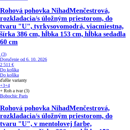
Rohová pohovka Nihad
Menčestrová,
rozkladacia/s úložným priestorom, do
tvaru "U", tyrkysovomodrá, viacmiestna,
šírka 386 cm, hĺbka 153 cm, hĺbka sedadla
60 cm
(
3
)
Doručenie od 6. 10. 2026
2 511 €
Do košíka
Do košíka
ďalšie varianty
+3
+4
+ Roh a tvar (3)
Bobochic Paris
Rohová pohovka Nihad
Menčestrová,
rozkladacia/s úložným priestorom, do
tvaru "U", v mentolovej farbe,