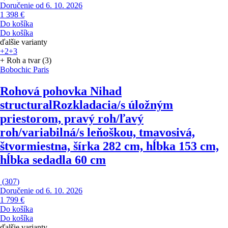
Doručenie od 6. 10. 2026
1 398 €
Do košíka
Do košíka
ďalšie varianty
+2
+3
+ Roh a tvar (3)
Bobochic Paris
Rohová pohovka Nihad
structural
Rozkladacia/s úložným
priestorom, pravý roh/ľavý
roh/variabilná/s leňoškou, tmavosivá,
štvormiestna, šírka 282 cm, hĺbka 153 cm,
hĺbka sedadla 60 cm
(
307
)
Doručenie od 6. 10. 2026
1 799 €
Do košíka
Do košíka
ďalšie varianty