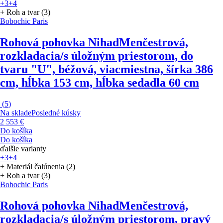
+3
+4
+ Roh a tvar (3)
Bobochic Paris
Rohová pohovka Nihad
Menčestrová,
rozkladacia/s úložným priestorom, do
tvaru "U", béžová, viacmiestna, šírka 386
cm, hĺbka 153 cm, hĺbka sedadla 60 cm
(
5
)
Na sklade
Posledné kúsky
2 553 €
Do košíka
Do košíka
ďalšie varianty
+3
+4
+ Materiál čalúnenia (2)
+ Roh a tvar (3)
Bobochic Paris
Rohová pohovka Nihad
Menčestrová,
rozkladacia/s úložným priestorom, pravý