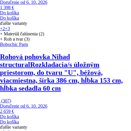
Doručenie od 6. 10. 2026
1 398 €
Do košíka
Do košíka
ďalšie varianty
+2
+3
+ Materiál čalúnenia (2)
+ Roh a tvar (3)
Bobochic Paris
Rohová pohovka Nihad
structural
Rozkladacia/s úložným
priestorom, do tvaru "U", béžová,
viacmiestna, šírka 386 cm, hĺbka 153 cm,
hĺbka sedadla 60 cm
(
307
)
Doručenie od 6. 10. 2026
2 659 €
Do košíka
Do košíka
ďalšie varianty