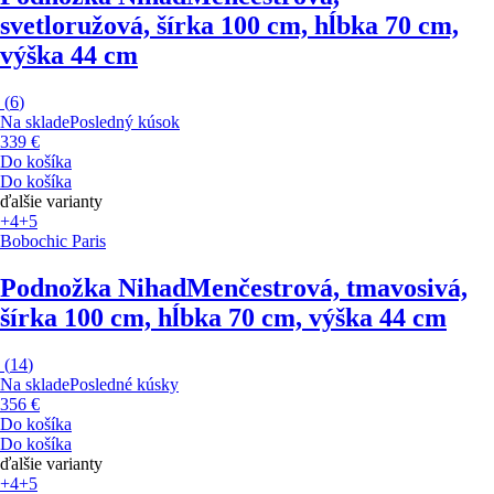
svetloružová, šírka 100 cm, hĺbka 70 cm,
výška 44 cm
(
6
)
Na sklade
Posledný kúsok
339 €
Do košíka
Do košíka
ďalšie varianty
+4
+5
Bobochic Paris
Podnožka Nihad
Menčestrová, tmavosivá,
šírka 100 cm, hĺbka 70 cm, výška 44 cm
(
14
)
Na sklade
Posledné kúsky
356 €
Do košíka
Do košíka
ďalšie varianty
+4
+5