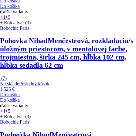
Do košíka
Do košíka
ďalšie varianty
+4
+5
+ Roh a tvar (3)
Bobochic Paris
Pohovka Nihad
Menčestrová, rozkladacia/s
úložným priestorom, v mentolovej farbe,
trojmiestna, šírka 245 cm, hĺbka 102 cm,
hĺbka sedadla 62 cm
(
7
)
Na sklade
Posledný kúsok
1 525 €
Do košíka
Do košíka
ďalšie varianty
+4
+5
+ Roh a tvar (3)
Bobochic Paris
Podnožka Nihad
Menčestrová,