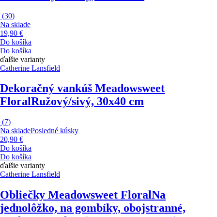
(
30
)
Na sklade
19,90 €
Do košíka
Do košíka
ďalšie varianty
Catherine Lansfield
Dekoračný vankúš Meadowsweet
Floral
Ružový/sivý, 30x40 cm
(
7
)
Na sklade
Posledné kúsky
20,90 €
Do košíka
Do košíka
ďalšie varianty
Catherine Lansfield
Obliečky Meadowsweet Floral
Na
jednolôžko, na gombíky, obojstranné,