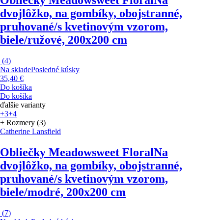
Obliečky Meadowsweet Floral
Na
dvojlôžko, na gombíky, obojstranné,
pruhované/s kvetinovým vzorom,
biele/ružové, 200x200 cm
(
4
)
Na sklade
Posledné kúsky
35,40 €
Do košíka
Do košíka
ďalšie varianty
+3
+4
+ Rozmery (3)
Catherine Lansfield
Obliečky Meadowsweet Floral
Na
dvojlôžko, na gombíky, obojstranné,
pruhované/s kvetinovým vzorom,
biele/modré, 200x200 cm
(
7
)