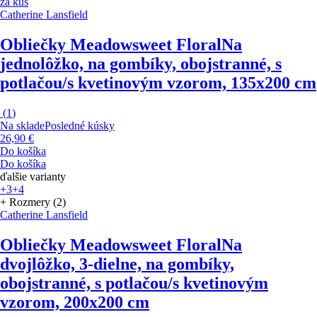
za kus
Catherine Lansfield
Obliečky Meadowsweet Floral
Na
jednolôžko, na gombíky, obojstranné, s
potlačou/s kvetinovým vzorom, 135x200 cm
(
1
)
Na sklade
Posledné kúsky
26,90 €
Do košíka
Do košíka
ďalšie varianty
+3
+4
+ Rozmery (2)
Catherine Lansfield
Obliečky Meadowsweet Floral
Na
dvojlôžko, 3-dielne, na gombíky,
obojstranné, s potlačou/s kvetinovým
vzorom, 200x200 cm