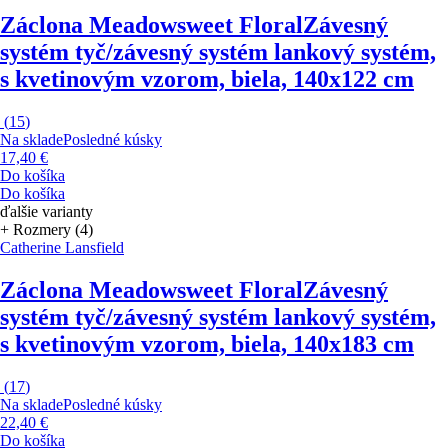
Záclona Meadowsweet Floral
Závesný
systém tyč/závesný systém lankový systém,
s kvetinovým vzorom, biela, 140x122 cm
(
15
)
Na sklade
Posledné kúsky
17,40 €
Do košíka
Do košíka
ďalšie varianty
+ Rozmery (4)
Catherine Lansfield
Záclona Meadowsweet Floral
Závesný
systém tyč/závesný systém lankový systém,
s kvetinovým vzorom, biela, 140x183 cm
(
17
)
Na sklade
Posledné kúsky
22,40 €
Do košíka