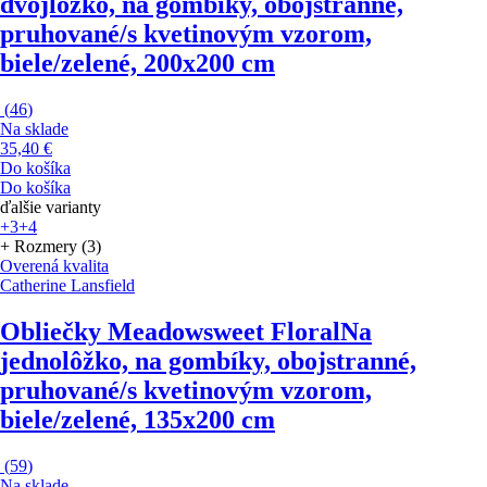
dvojlôžko, na gombíky, obojstranné,
pruhované/s kvetinovým vzorom,
biele/zelené, 200x200 cm
(
46
)
Na sklade
35,40 €
Do košíka
Do košíka
ďalšie varianty
+3
+4
+ Rozmery (3)
Overená kvalita
Catherine Lansfield
Obliečky Meadowsweet Floral
Na
jednolôžko, na gombíky, obojstranné,
pruhované/s kvetinovým vzorom,
biele/zelené, 135x200 cm
(
59
)
Na sklade