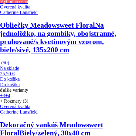
Výhodná cena
Overená kvalita
Catherine Lansfield
Obliečky Meadowsweet Floral
Na
jednolôžko, na gombíky, obojstranné,
pruhované/s kvetinovým vzorom,
biele/sivé, 135x200 cm
(
50
)
Na sklade
25,50 €
Do košíka
Do košíka
ďalšie varianty
+3
+4
+ Rozmery (3)
Overená kvalita
Catherine Lansfield
Dekoračný vankúš Meadowsweet
Floral
Biely/zelený, 30x40 cm