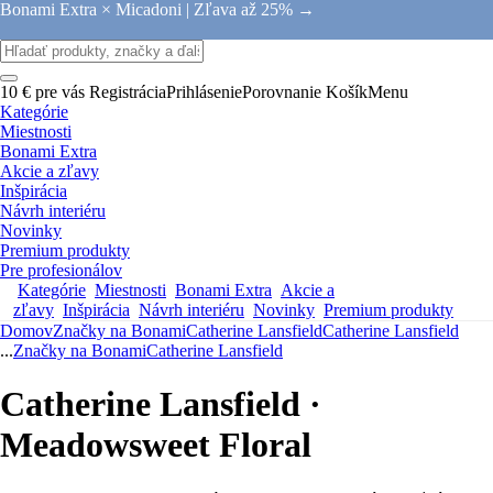
Bonami Extra × Micadoni |
Zľava až 25% →
10 € pre vás
Registrácia
Prihlásenie
Porovnanie
Košík
Menu
Kategórie
Miestnosti
Bonami Extra
Akcie a zľavy
Inšpirácia
Návrh interiéru
Novinky
Premium produkty
Pre profesionálov
Kategórie
Miestnosti
Bonami Extra
Akcie a
zľavy
Inšpirácia
Návrh interiéru
Novinky
Premium produkty
Domov
Značky na Bonami
Catherine Lansfield
Catherine Lansfield
...
Značky na Bonami
Catherine Lansfield
Catherine Lansfield ·
Meadowsweet Floral