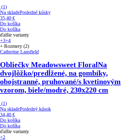
(
1
)
Na sklade
Posledné kúsky
35,40 €
Do košíka
Do košíka
ďalšie varianty
+3
+4
+ Rozmery (2)
Catherine Lansfield
Obliečky Meadowsweet Floral
Na
dvojlôžko/predĺžené, na gombíky,
obojstranné, pruhované/s kvetinovým
vzorom, biele/modré, 230x220 cm
(
1
)
Na sklade
Posledný kúsok
34,40 €
Do košíka
Do košíka
ďalšie varianty
+2