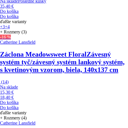
Na sklade
Posledné kúsky
35,40 €
Do košíka
Do košíka
ďalšie varianty
+3
+4
+ Rozmery (3)
-16 %
Catherine Lansfield
Záclona Meadowsweet Floral
Závesný
systém tyč/závesný systém lankový systém,
s kvetinovým vzorom, biela, 140x137 cm
(
14
)
Na sklade
15,30 €
18,40 €
Do košíka
Do košíka
ďalšie varianty
+ Rozmery (4)
Catherine Lansfield