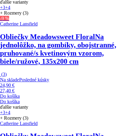
ďalšie varianty
+3
+4
+ Rozmery (3)
-9 %
Catherine Lansfield
Obliečky Meadowsweet Floral
Na
jednolôžko, na gombíky, obojstranné,
pruhované/s kvetinovým vzorom,
biele/ružové, 135x200 cm
(
3
)
Na sklade
Posledné kúsky
24,90 €
27,40 €
Do košíka
Do košíka
ďalšie varianty
+3
+4
+ Rozmery (3)
Catherine Lansfield