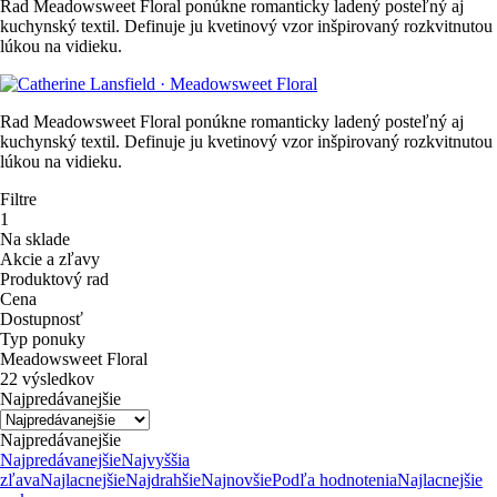
Rad Meadowsweet Floral ponúkne romanticky ladený posteľný aj
kuchynský textil. Definuje ju kvetinový vzor inšpirovaný rozkvitnutou
lúkou na vidieku.
Rad Meadowsweet Floral ponúkne romanticky ladený posteľný aj
kuchynský textil. Definuje ju kvetinový vzor inšpirovaný rozkvitnutou
lúkou na vidieku.
Filtre
1
Na sklade
Akcie a zľavy
Produktový rad
Cena
Dostupnosť
Typ ponuky
Meadowsweet Floral
22 výsledkov
Najpredávanejšie
Najpredávanejšie
Najpredávanejšie
Najvyššia
zľava
Najlacnejšie
Najdrahšie
Najnovšie
Podľa hodnotenia
Najlacnejšie