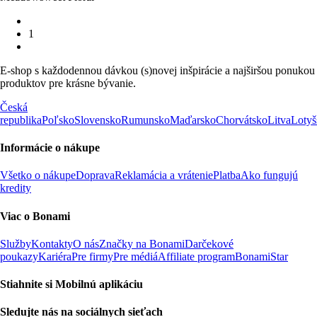
1
E-shop s každodennou dávkou (s)novej inšpirácie a najširšou ponukou
produktov pre krásne bývanie.
Česká
republika
Poľsko
Slovensko
Rumunsko
Maďarsko
Chorvátsko
Litva
Lotyš
Informácie o nákupe
Všetko o nákupe
Doprava
Reklamácia a vrátenie
Platba
Ako fungujú
kredity
Viac o Bonami
Služby
Kontakty
O nás
Značky na Bonami
Darčekové
poukazy
Kariéra
Pre firmy
Pre médiá
Affiliate program
BonamiStar
Stiahnite si Mobilnú aplikáciu
Sledujte nás na sociálnych sieťach