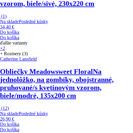
vzorom, biele/sivé, 230x220 cm
(
1
)
Na sklade
Posledné kúsky
34,40 €
Do košíka
Do košíka
ďalšie varianty
+2
+ Rozmery (3)
Catherine Lansfield
Obliečky Meadowsweet Floral
Na
jednolôžko, na gombíky, obojstranné,
pruhované/s kvetinovým vzorom,
biele/modré, 135x200 cm
(
12
)
Na sklade
Posledné kúsky
26,90 €
Do košíka
Do košíka