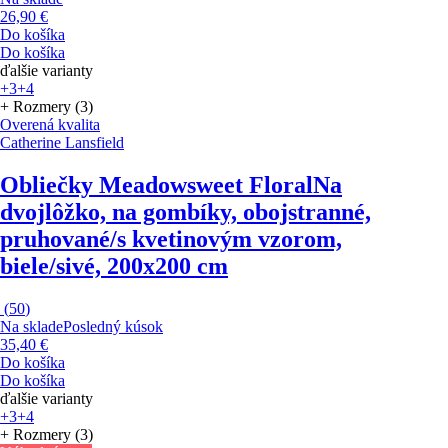
26,90 €
Do košíka
Do košíka
ďalšie varianty
+3
+4
+ Rozmery (3)
Overená kvalita
Catherine Lansfield
Obliečky Meadowsweet Floral
Na
dvojlôžko, na gombíky, obojstranné,
pruhované/s kvetinovým vzorom,
biele/sivé, 200x200 cm
(
50
)
Na sklade
Posledný kúsok
35,40 €
Do košíka
Do košíka
ďalšie varianty
+3
+4
+ Rozmery (3)