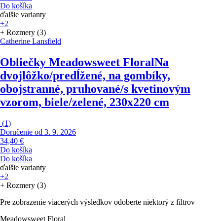
Do košíka
ďalšie varianty
+2
+ Rozmery (3)
Catherine Lansfield
Obliečky Meadowsweet Floral
Na
dvojlôžko/predĺžené, na gombíky,
obojstranné, pruhované/s kvetinovým
vzorom, biele/zelené, 230x220 cm
(
1
)
Doručenie od 3. 9. 2026
34,40 €
Do košíka
Do košíka
ďalšie varianty
+2
+ Rozmery (3)
Pre zobrazenie viacerých výsledkov odoberte niektorý z filtrov
Meadowsweet Floral