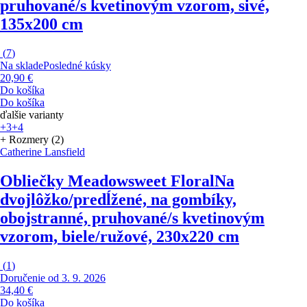
pruhované/s kvetinovým vzorom, sivé,
135x200 cm
(
7
)
Na sklade
Posledné kúsky
20,90 €
Do košíka
Do košíka
ďalšie varianty
+3
+4
+ Rozmery (2)
Catherine Lansfield
Obliečky Meadowsweet Floral
Na
dvojlôžko/predĺžené, na gombíky,
obojstranné, pruhované/s kvetinovým
vzorom, biele/ružové, 230x220 cm
(
1
)
Doručenie od 3. 9. 2026
34,40 €
Do košíka