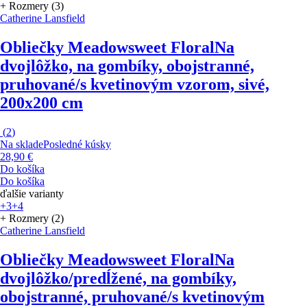
+ Rozmery (3)
Catherine Lansfield
Obliečky Meadowsweet Floral
Na
dvojlôžko, na gombíky, obojstranné,
pruhované/s kvetinovým vzorom, sivé,
200x200 cm
(
2
)
Na sklade
Posledné kúsky
28,90 €
Do košíka
Do košíka
ďalšie varianty
+3
+4
+ Rozmery (2)
Catherine Lansfield
Obliečky Meadowsweet Floral
Na
dvojlôžko/predĺžené, na gombíky,
obojstranné, pruhované/s kvetinovým