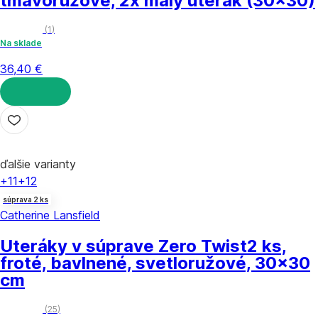
tmavoružové, 2x malý uterák (30x30)
(
1
)
Na sklade
36,40 €
DO KOŠÍKA
ďalšie varianty
+11
+12
súprava 2 ks
Catherine Lansfield
Uteráky v súprave Zero Twist
2 ks,
froté, bavlnené, svetloružové, 30x30
cm
(
25
)