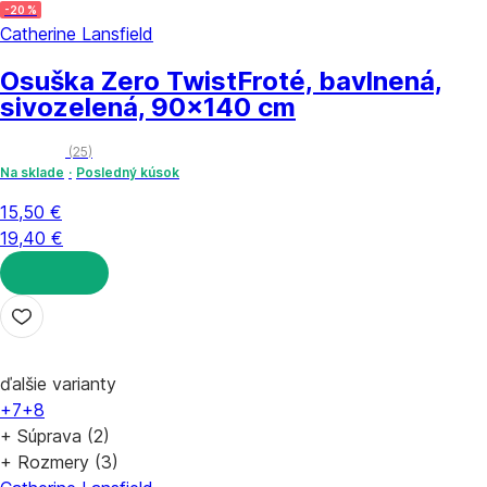
-20 %
Catherine Lansfield
Osuška Zero Twist
Froté, bavlnená,
sivozelená, 90x140 cm
(
25
)
Na sklade
Posledný kúsok
15,50 €
19,40 €
DO KOŠÍKA
ďalšie varianty
+7
+8
+ Súprava (2)
+ Rozmery (3)