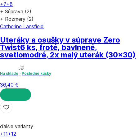
+7
+8
+ Súprava (2)
+ Rozmery (2)
Catherine Lansfield
Uteráky a osušky v súprave Zero
Twist
6 ks, froté, bavlnené,
svetlomodré, 2x malý uterák (30x30)
(
2
)
Na sklade
Posledné kúsky
36,40 €
DO KOŠÍKA
ďalšie varianty
+11
+12