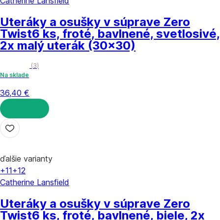
Catherine Lansfield
Uteráky a osušky v súprave Zero
Twist
6 ks, froté, bavlnené, svetlosivé,
2x malý uterák (30x30)
(
3
)
Na sklade
36,40 €
DO KOŠÍKA
ďalšie varianty
+11
+12
Catherine Lansfield
Uteráky a osušky v súprave Zero
Twist
6 ks, froté, bavlnené, biele, 2x