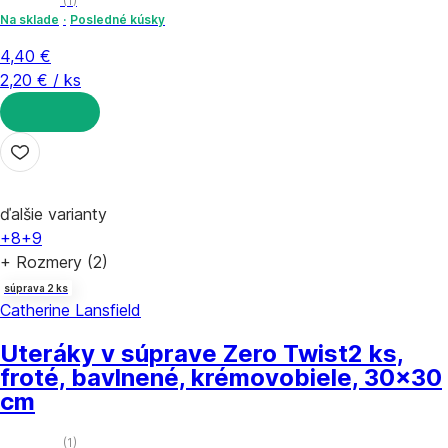
(
1
)
Na sklade
Posledné kúsky
4,40 €
2,20 € / ks
DO KOŠÍKA
ďalšie varianty
+8
+9
+ Rozmery (2)
súprava 2 ks
Catherine Lansfield
Uteráky v súprave Zero Twist
2 ks,
froté, bavlnené, krémovobiele, 30x30
cm
(
1
)