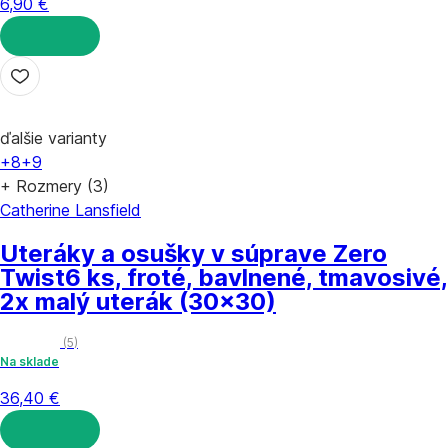
6,90 €
DO KOŠÍKA
ďalšie varianty
+8
+9
+ Rozmery (3)
Catherine Lansfield
Uteráky a osušky v súprave Zero
Twist
6 ks, froté, bavlnené, tmavosivé,
2x malý uterák (30x30)
(
5
)
Na sklade
36,40 €