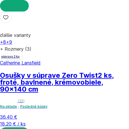
DO KOŠÍKA
ďalšie varianty
+8
+9
+ Rozmery (3)
súprava 2 ks
Catherine Lansfield
Osušky v súprave Zero Twist
2 ks,
froté, bavlnené, krémovobiele,
90x140 cm
(
25
)
Na sklade
Posledné kúsky
36,40 €
18,20 € / ks