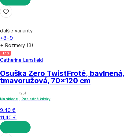
DO KOŠÍKA
ďalšie varianty
+8
+9
+ Rozmery (3)
-17 %
Catherine Lansfield
Osuška Zero Twist
Froté, bavlnená,
tmavoružová, 70x120 cm
(
25
)
Na sklade
Posledné kúsky
9,40 €
11,40 €
DO KOŠÍKA