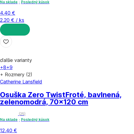
Na sklade
Posledný kúsok
4,40 €
2,20 € / ks
DO KOŠÍKA
ďalšie varianty
+8
+9
+ Rozmery (2)
Catherine Lansfield
Osuška Zero Twist
Froté, bavlnená,
zelenomodrá, 70x120 cm
(
25
)
Na sklade
Posledný kúsok
12,40 €