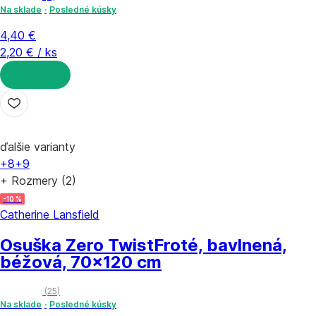
Na sklade
Posledné kúsky
4,40 €
2,20 € / ks
DO KOŠÍKA
ďalšie varianty
+8
+9
+ Rozmery (2)
-10 %
Catherine Lansfield
Osuška Zero Twist
Froté, bavlnená,
béžová, 70x120 cm
(
25
)
Na sklade
Posledné kúsky