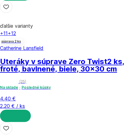
DO KOŠÍKA
ďalšie varianty
+11
+12
súprava 2 ks
Catherine Lansfield
Uteráky v súprave Zero Twist
2 ks,
froté, bavlnené, biele, 30x30 cm
(
25
)
Na sklade
Posledné kúsky
4,40 €
2,20 € / ks
DO KOŠÍKA