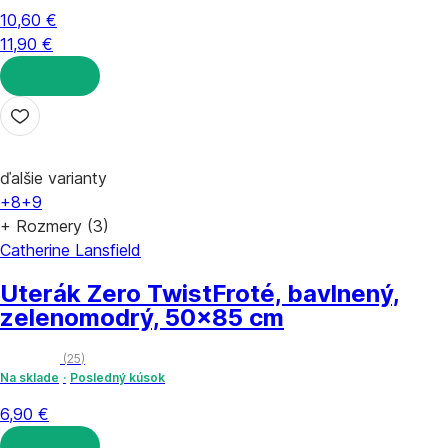
10,60 €
11,90 €
DO KOŠÍKA
ďalšie varianty
+8
+9
+ Rozmery (3)
Catherine Lansfield
Uterák Zero Twist
Froté, bavlnený,
zelenomodrý, 50x85 cm
(
25
)
Na sklade
Posledný kúsok
6,90 €