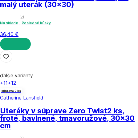
malý uterák (30x30)
(
2
)
Na sklade
Posledné kúsky
36,40 €
DO KOŠÍKA
ďalšie varianty
+11
+12
súprava 2 ks
Catherine Lansfield
Uteráky v súprave Zero Twist
2 ks,
froté, bavlnené, tmavoružové, 30x30
cm