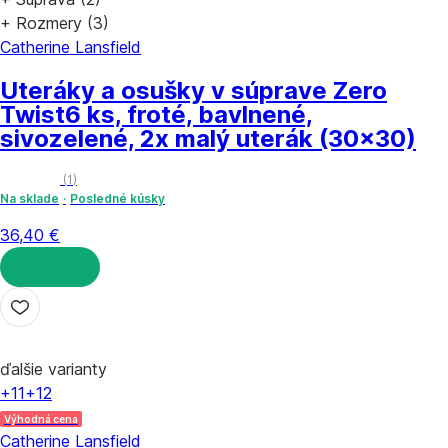
+ Rozmery (3)
Catherine Lansfield
Uteráky a osušky v súprave Zero
Twist
6 ks, froté, bavlnené,
sivozelené, 2x malý uterák (30x30)
(
1
)
Na sklade
Posledné kúsky
36,40 €
DO KOŠÍKA
ďalšie varianty
+11
+12
Výhodná cena
Catherine Lansfield