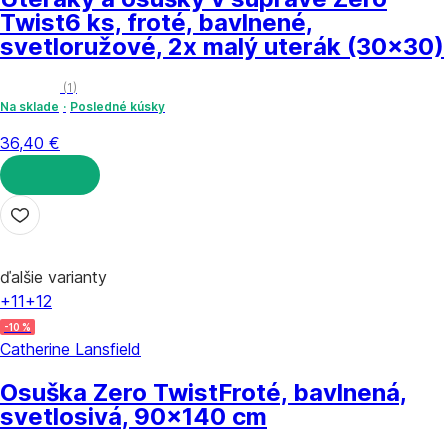
Twist
6 ks, froté, bavlnené,
svetloružové, 2x malý uterák (30x30)
(
1
)
Na sklade
Posledné kúsky
36,40 €
DO KOŠÍKA
ďalšie varianty
+11
+12
-10 %
Catherine Lansfield
Osuška Zero Twist
Froté, bavlnená,
svetlosivá, 90x140 cm