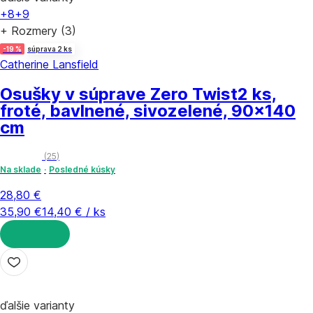
+8
+9
+ Rozmery (3)
-19 %
súprava 2 ks
Catherine Lansfield
Osušky v súprave Zero Twist
2 ks,
froté, bavlnené, sivozelené, 90x140
cm
(
25
)
Na sklade
Posledné kúsky
28,80 €
35,90 €
14,40 € / ks
DO KOŠÍKA
ďalšie varianty