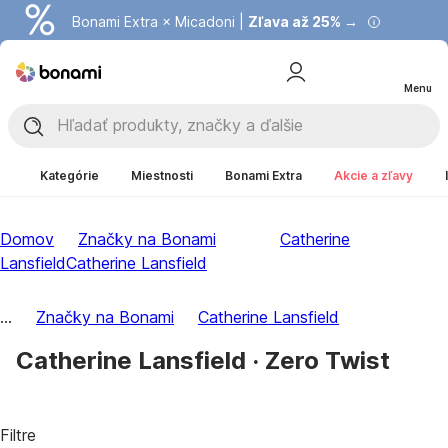
Bonami Extra × Micadoni |
Zľava až 25% →
Menu
Kategórie
Miestnosti
Bonami Extra
Akcie a zľavy
Domov
Značky na Bonami
Catherine
Lansfield
Catherine Lansfield
...
Značky na Bonami
Catherine Lansfield
Catherine Lansfield · Zero Twist
Filtre