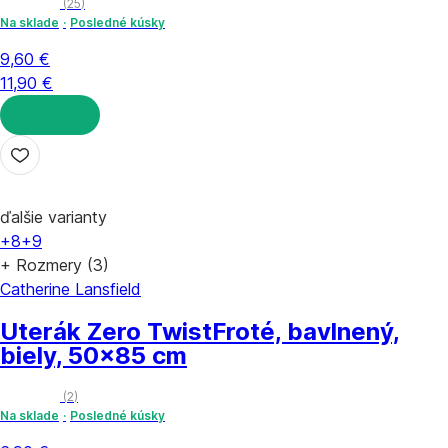
(
25
)
Na sklade
Posledné kúsky
9,60 €
11,90 €
DO KOŠÍKA
ďalšie varianty
+8
+9
+ Rozmery (3)
Catherine Lansfield
Uterák Zero Twist
Froté, bavlnený,
biely, 50x85 cm
(
2
)
Na sklade
Posledné kúsky