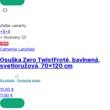
DO KOŠÍKA
ďalšie varianty
+8
+9
+ Rozmery (2)
-10 %
Catherine Lansfield
Osuška Zero Twist
Froté, bavlnená,
svetloružová, 70x120 cm
(
1
)
Na sklade
Posledné kúsky
10,60 €
11,90 €