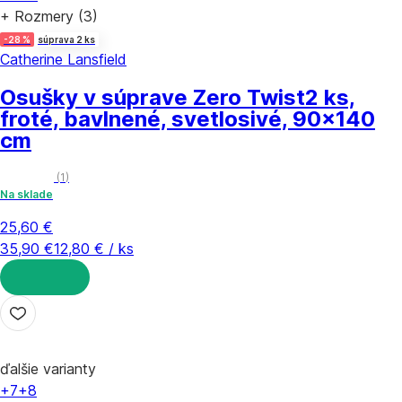
+ Rozmery (3)
-28 %
súprava 2 ks
Catherine Lansfield
Osušky v súprave Zero Twist
2 ks,
froté, bavlnené, svetlosivé, 90x140
cm
(
1
)
Na sklade
25,60 €
35,90 €
12,80 € / ks
DO KOŠÍKA
ďalšie varianty
+7
+8