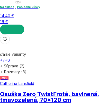
(
25
)
Na sklade
Posledné kúsky
14,40 €
16 €
DO KOŠÍKA
ďalšie varianty
+7
+8
+ Súprava (2)
+ Rozmery (3)
-19 %
Catherine Lansfield
Osuška Zero Twist
Froté, bavlnená,
tmavozelená, 70x120 cm