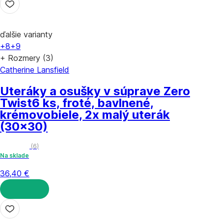
ďalšie varianty
+8
+9
+ Rozmery (3)
Catherine Lansfield
Uteráky a osušky v súprave Zero
Twist
6 ks, froté, bavlnené,
krémovobiele, 2x malý uterák
(30x30)
(
6
)
Na sklade
36,40 €
DO KOŠÍKA