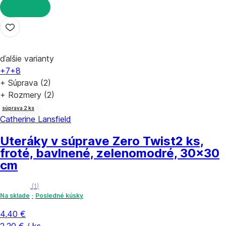
DO KOŠÍKA
ďalšie varianty
+7
+8
+ Súprava (2)
+ Rozmery (2)
súprava 2 ks
Catherine Lansfield
Uteráky v súprave Zero Twist
2 ks,
froté, bavlnené, zelenomodré, 30x30
cm
(
1
)
Na sklade
Posledné kúsky
4,40 €