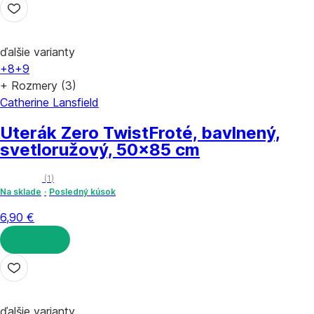
DO KOŠÍKA
ďalšie varianty
+8
+9
+ Rozmery (3)
Catherine Lansfield
Uterák Zero Twist
Froté, bavlnený,
svetloružový, 50x85 cm
(
1
)
Na sklade
Posledný kúsok
6,90 €
DO KOŠÍKA
ďalšie varianty