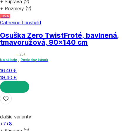
+ Súprava (2)
+ Rozmery (2)
-15 %
Catherine Lansfield
Osuška Zero Twist
Froté, bavlnená,
tmavoružová, 90x140 cm
(
25
)
Na sklade
Posledný kúsok
16,40 €
19,40 €
DO KOŠÍKA
ďalšie varianty
+7
+8
+ Súprava (2)