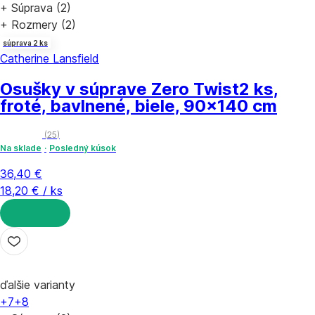
+ Súprava (2)
+ Rozmery (2)
súprava 2 ks
Catherine Lansfield
Osušky v súprave Zero Twist
2 ks,
froté, bavlnené, biele, 90x140 cm
(
25
)
Na sklade
Posledný kúsok
36,40 €
18,20 € / ks
DO KOŠÍKA
ďalšie varianty
+7
+8