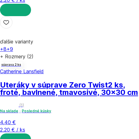
2,20 € / ks
DO KOŠÍKA
ďalšie varianty
+8
+9
+ Rozmery (2)
súprava 2 ks
Catherine Lansfield
Uteráky v súprave Zero Twist
2 ks,
froté, bavlnené, tmavosivé, 30x30 cm
(
1
)
Na sklade
Posledné kúsky
4,40 €
2,20 € / ks