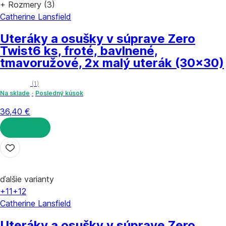
+ Rozmery (3)
Catherine Lansfield
Uteráky a osušky v súprave Zero
Twist
6 ks, froté, bavlnené,
tmavoružové, 2x malý uterák (30x30)
(
1
)
Na sklade
Posledný kúsok
36,40 €
DO KOŠÍKA
ďalšie varianty
+11
+12
Catherine Lansfield
Uteráky a osušky v súprave Zero