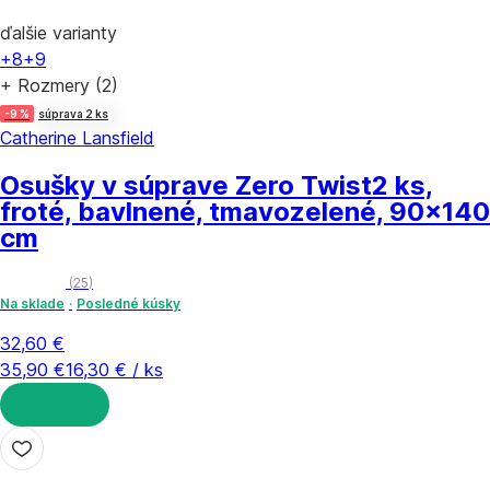
ďalšie varianty
+8
+9
+ Rozmery (2)
-9 %
súprava 2 ks
Catherine Lansfield
Osušky v súprave Zero Twist
2 ks,
froté, bavlnené, tmavozelené, 90x140
cm
(
25
)
Na sklade
Posledné kúsky
32,60 €
35,90 €
16,30 € / ks
DO KOŠÍKA