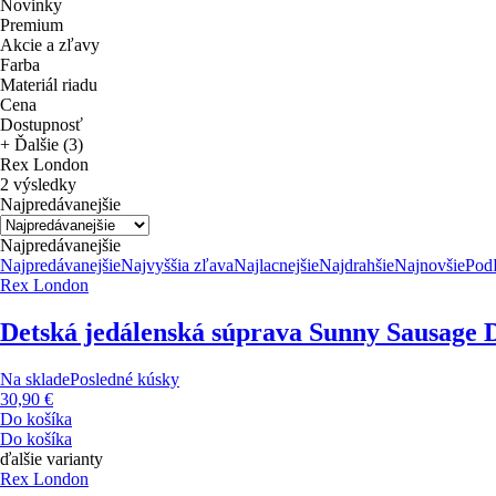
Novinky
Premium
Akcie a zľavy
Farba
Materiál riadu
Cena
Dostupnosť
+ Ďalšie (3)
Rex London
2 výsledky
Najpredávanejšie
Najpredávanejšie
Najpredávanejšie
Najvyššia zľava
Najlacnejšie
Najdrahšie
Najnovšie
Pod
Rex London
Detská jedálenská súprava Sunny Sausage 
Na sklade
Posledné kúsky
30,90 €
Do košíka
Do košíka
ďalšie varianty
Rex London