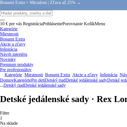
Bonami Extra × Micadoni |
Zľava až 25% →
10 € pre vás
Registrácia
Prihlásenie
Porovnanie
Košík
Menu
Kategórie
Miestnosti
Bonami Extra
Akcie a zľavy
Inšpirácia
Návrh interiéru
Novinky
Premium produkty
Pre profesionálov
Kategórie
Miestnosti
Bonami Extra
Akcie a zľavy
Inšpirácia
Návr
Domov
Kategórie
Pre deti
Detský riad
Detské jedálenské sady
Detské jed
...
Detský riad
Detské jedálenské sady
Detské jedálenské sady · Rex L
Filtre
1
Na sklade