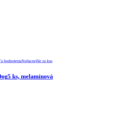
ľa hodnotenia
Najlacnejšie za kus
Dog
5 ks, melamínová