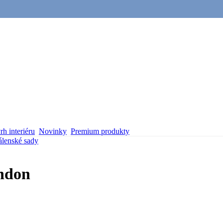
h interiéru
Novinky
Premium produkty
álenské sady
ondon