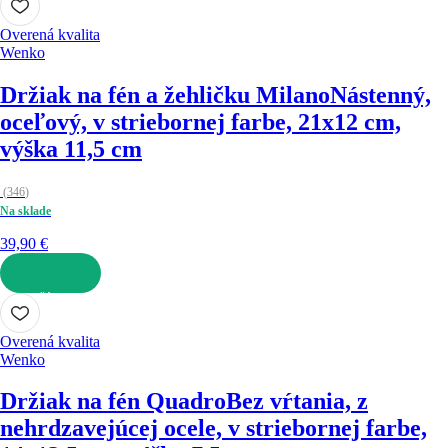
Overená kvalita
Wenko
Držiak na fén a žehličku Milano
Nástenný,
oceľový, v striebornej farbe, 21x12 cm,
výška 11,5 cm
(
346
)
Na sklade
39,90 €
DO KOŠÍKA
Overená kvalita
Wenko
Držiak na fén Quadro
Bez vŕtania, z
nehrdzavejúcej ocele, v striebornej farbe,