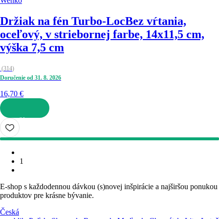
Wenko
Držiak na fén Turbo-Loc
Bez vŕtania,
oceľový, v striebornej farbe, 14x11,5 cm,
výška 7,5 cm
(
314
)
Doručenie od 31. 8. 2026
16,70 €
DO KOŠÍKA
1
E-shop s každodennou dávkou (s)novej inšpirácie a najširšou ponukou
produktov pre krásne bývanie.
Česká