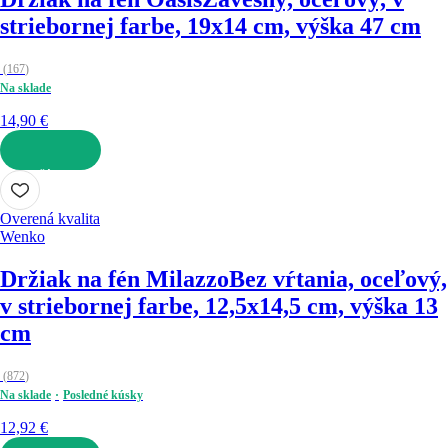
striebornej farbe, 19x14 cm, výška 47 cm
(
167
)
Na sklade
14,90 €
DO KOŠÍKA
Overená kvalita
Wenko
Držiak na fén Milazzo
Bez vŕtania, oceľový,
v striebornej farbe, 12,5x14,5 cm, výška 13
cm
(
872
)
Na sklade
Posledné kúsky
12,92 €