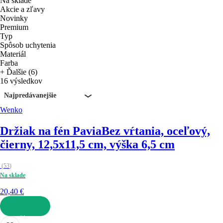
Na sklade
Akcie a zľavy
Novinky
Premium
Typ
Spôsob uchytenia
Materiál
Farba
+ Ďalšie (6)
16 výsledkov
Najpredávanejšie
Wenko
Držiak na fén Pavia
Bez vŕtania, oceľový,
čierny, 12,5x11,5 cm, výška 6,5 cm
(
53
)
Na sklade
20,40 €
DO KOŠÍKA