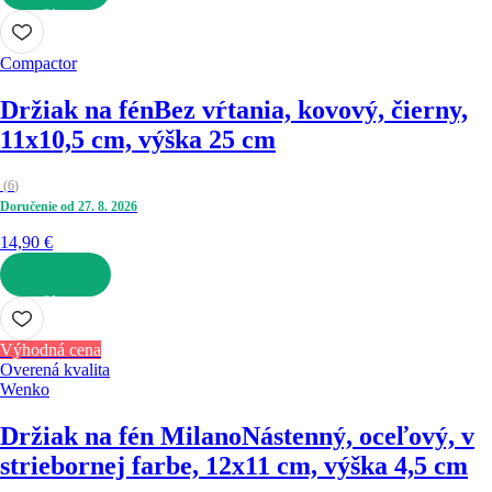
DO KOŠÍKA
Compactor
Držiak na fén
Bez vŕtania, kovový, čierny,
11x10,5 cm, výška 25 cm
(
6
)
Doručenie od 27. 8. 2026
14,90 €
DO KOŠÍKA
Výhodná cena
Overená kvalita
Wenko
Držiak na fén Milano
Nástenný, oceľový, v
striebornej farbe, 12x11 cm, výška 4,5 cm