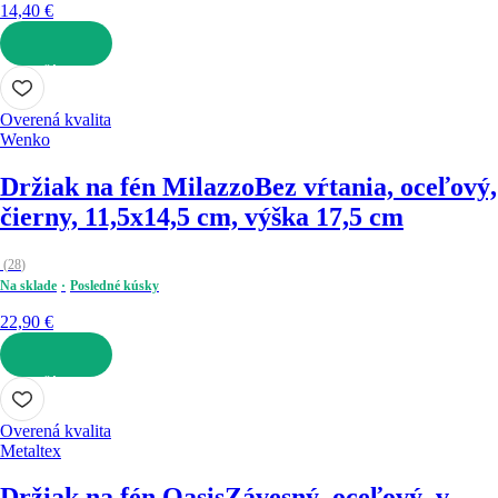
14,40 €
DO KOŠÍKA
Overená kvalita
Wenko
Držiak na fén Milazzo
Bez vŕtania, oceľový,
čierny, 11,5x14,5 cm, výška 17,5 cm
(
28
)
Na sklade
Posledné kúsky
22,90 €
DO KOŠÍKA
Overená kvalita
Metaltex
Držiak na fén Oasis
Závesný, oceľový, v