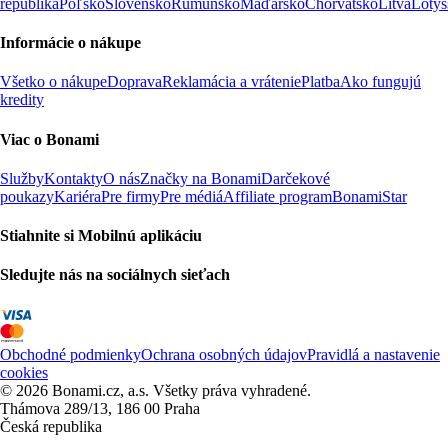
republika
Poľsko
Slovensko
Rumunsko
Maďarsko
Chorvátsko
Litva
Lotyš
Informácie o nákupe
Všetko o nákupe
Doprava
Reklamácia a vrátenie
Platba
Ako fungujú
kredity
Viac o Bonami
Služby
Kontakty
O nás
Značky na Bonami
Darčekové
poukazy
Kariéra
Pre firmy
Pre médiá
Affiliate program
BonamiStar
Stiahnite si Mobilnú aplikáciu
Sledujte nás na sociálnych sieťach
Obchodné podmienky
Ochrana osobných údajov
Pravidlá a nastavenie
cookies
© 2026 Bonami.cz, a.s. Všetky práva vyhradené.
Thámova 289/13, 186 00 Praha
Česká republika