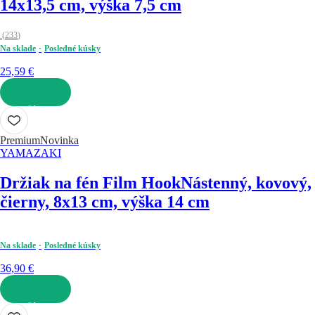
14x13,5 cm, výška 7,5 cm
(
233
)
Na sklade
Posledné kúsky
25,59 €
DO KOŠÍKA
Premium
Novinka
YAMAZAKI
Držiak na fén Film Hook
Nástenný, kovový,
čierny, 8x13 cm, výška 14 cm
Na sklade
Posledné kúsky
36,90 €
DO KOŠÍKA