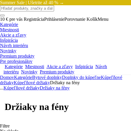
Summer Sale |
Ušetrite až 40 % →
10 € pre vás
Registrácia
Prihlásenie
Porovnanie
Košík
Menu
Kategórie
Miestnosti
Akcie a zľavy
Inšpirácia
Návrh interiéru
Novinky
Premium produkty
Pre profesionálov
Kategórie
Miestnosti
Akcie a zľavy
Inšpirácia
Návrh
interiéru
Novinky
Premium produkty
Domov
Kategórie
Bytové doplnky
Doplnky do kúpeľne
Kúpeľňové
držiaky
Kúpeľňové držiaky
Držiaky na fény
...
Kúpeľňové držiaky
Držiaky na fény
Držiaky na fény
Filtre