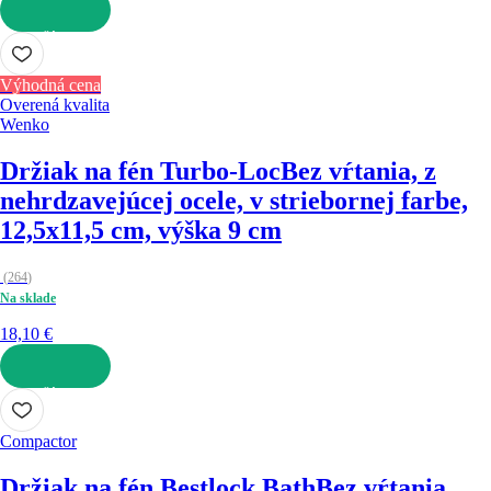
DO KOŠÍKA
Výhodná cena
Overená kvalita
Wenko
Držiak na fén Turbo-Loc
Bez vŕtania, z
nehrdzavejúcej ocele, v striebornej farbe,
12,5x11,5 cm, výška 9 cm
(
264
)
Na sklade
18,10 €
DO KOŠÍKA
Compactor
Držiak na fén Bestlock Bath
Bez vŕtania,