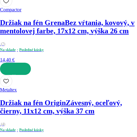
Compactor
Držiak na fén Grena
Bez vŕtania, kovový, v
mentolovej farbe, 17x12 cm, výška 26 cm
(
7
)
Na sklade
Posledné kúsky
14,40 €
DO KOŠÍKA
Metaltex
Držiak na fén Origin
Závesný, oceľový,
čierny, 11x12 cm, výška 37 cm
(
4
)
Na sklade
Posledné kúsky