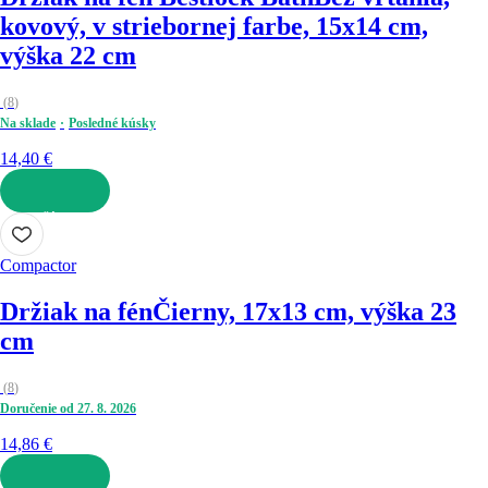
kovový, v striebornej farbe, 15x14 cm,
výška 22 cm
(
8
)
Na sklade
Posledné kúsky
14,40 €
DO KOŠÍKA
Compactor
Držiak na fén
Čierny, 17x13 cm, výška 23
cm
(
8
)
Doručenie od 27. 8. 2026
14,86 €