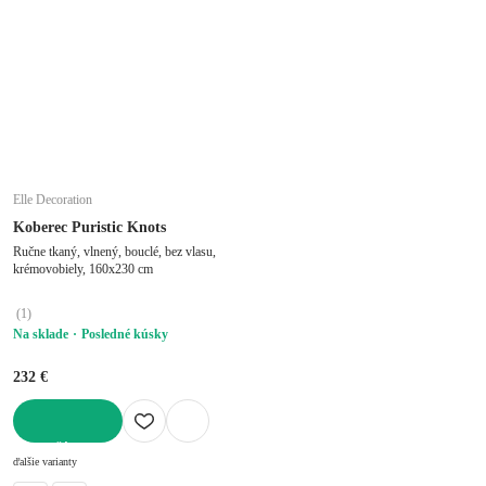
Elle Decoration
Koberec Puristic Knots
Ručne tkaný, vlnený, bouclé, bez vlasu,
krémovobiely, 160x230 cm
(
1
)
Na sklade
Posledné kúsky
232 €
DO KOŠÍKA
ďalšie varianty