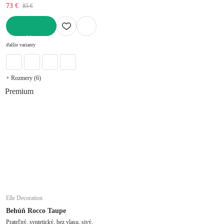
73 €
85 €
DO KOŠÍKA
ďalšie varianty
+ Rozmery (6)
Premium
Elle Decoration
Behúň Rocco Taupe
Prateľný, syntetický, bez vlasu, sivý,