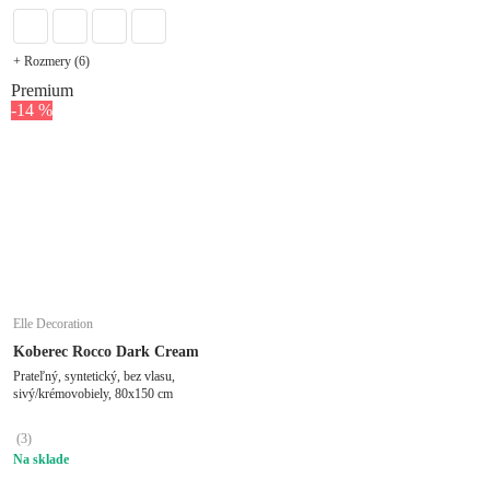
+ Rozmery (6)
Premium
-14 %
Elle Decoration
Koberec Rocco Dark Cream
Prateľný, syntetický, bez vlasu,
sivý/krémovobiely, 80x150 cm
(
3
)
Na sklade