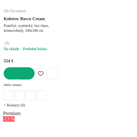
Elle Decoration
Koberec Rocco Cream
Prateľný, syntetický, bez vlasu,
krémovobiely, 240x340 cm
(
9
)
Na sklade
Posledné kúsky
554 €
DO KOŠÍKA
ďalšie varianty
+ Rozmery (6)
Premium
-13 %