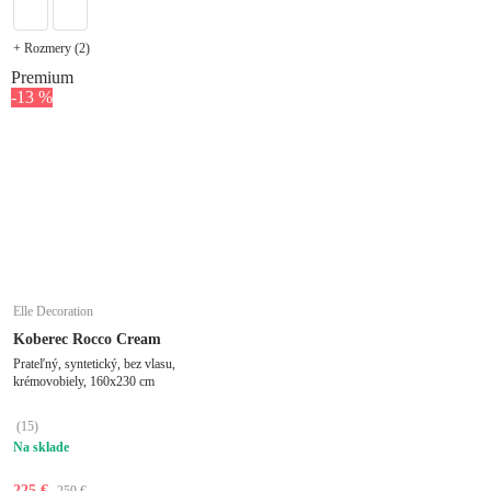
+ Rozmery (2)
Premium
-13 %
Elle Decoration
Koberec Rocco Cream
Prateľný, syntetický, bez vlasu,
krémovobiely, 160x230 cm
(
15
)
Na sklade
225 €
259 €