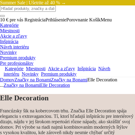
Summer Sale |
Ušetrite až 40 % →
10 € pre vás
Registrácia
Prihlásenie
Porovnanie
Košík
Menu
Kategórie
Miestnosti
Akcie a zľavy
Inšpirácia
Návrh interiéru
Novinky
Premium produkty
Pre profesionálov
Kategórie
Miestnosti
Akcie a zľavy
Inšpirácia
Návrh
interiéru
Novinky
Premium produkty
Domov
Značky na Bonami
Značky na Bonami
Elle Decoration
...
Značky na Bonami
Elle Decoration
Elle Decoration
Francúzsky šik na kobercovom trhu. Značka Elle Decoration spája
eleganciu s extravaganciou. Tí, ktorí hľadajú inšpiráciu pre interiérový
dizajn, nájdu v jej širokom repertoári rôzne nápady, ako skrášliť svoj
domov. Pri výrobe sa riadi najmä kombinovaním moderných štýlov
s vysokou kvalitou, kde zároveň nikdy nesmie chýbať určitý