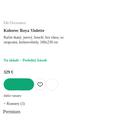
Elle Decoration
Koberec Roya Violette
Ručne tkaný, jutový, bouclé, bez vlasu, so
strapcami, krémovobiely, 160x230 cm
Na sklade
Posledný kúsok
329 €
DO KOŠÍKA
ďalšie varianty
+ Rozmery (5)
Premium