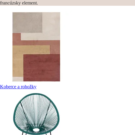
francúzsky element.
Koberce a rohožky