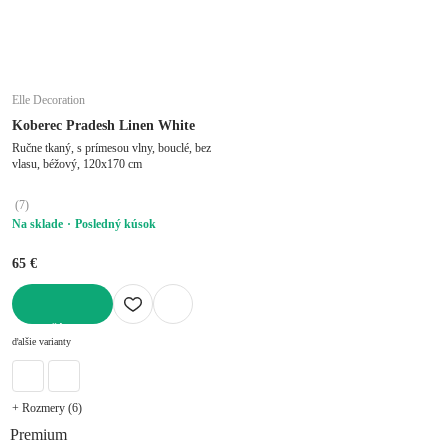
Elle Decoration
Koberec Pradesh Linen White
Ručne tkaný, s prímesou vlny, bouclé, bez
vlasu, béžový, 120x170 cm
(
7
)
Na sklade
Posledný kúsok
65 €
DO KOŠÍKA
ďalšie varianty
+ Rozmery (6)
Premium