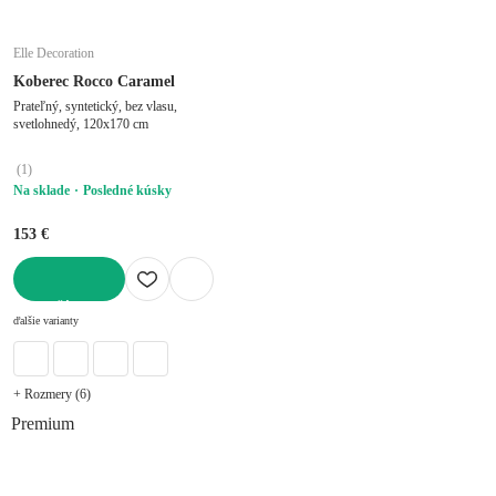
Elle Decoration
Koberec Rocco Caramel
Prateľný, syntetický, bez vlasu,
svetlohnedý, 120x170 cm
(
1
)
Na sklade
Posledné kúsky
153 €
DO KOŠÍKA
ďalšie varianty
+ Rozmery (6)
Premium