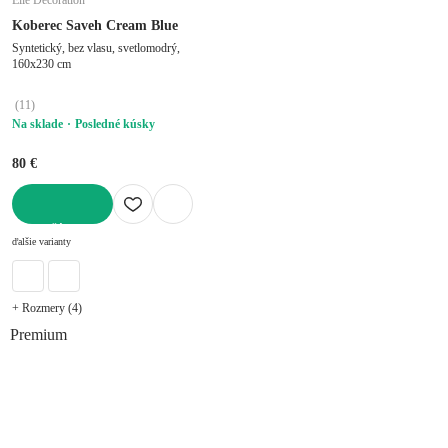
Koberec Saveh Cream Blue
Syntetický, bez vlasu, svetlomodrý,
160x230 cm
(
11
)
Na sklade
Posledné kúsky
80 €
DO KOŠÍKA
ďalšie varianty
+ Rozmery (4)
Premium