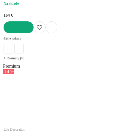
Na sklade
164 €
DO KOŠÍKA
ďalšie varianty
+ Rozmery (6)
Premium
-14 %
Elle Decoration