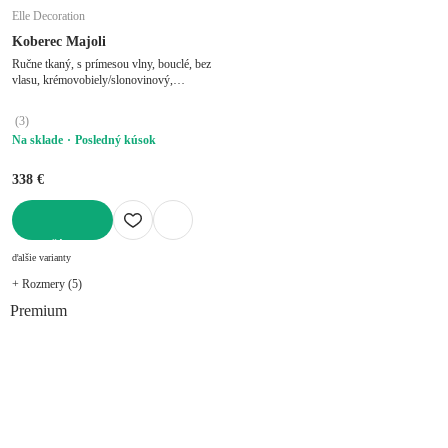
Elle Decoration
Koberec Majoli
Ručne tkaný, s prímesou vlny, bouclé, bez
vlasu, krémovobiely/slonovinový,
200x290 cm
(
3
)
Na sklade
Posledný kúsok
338 €
DO KOŠÍKA
ďalšie varianty
+ Rozmery (5)
Premium