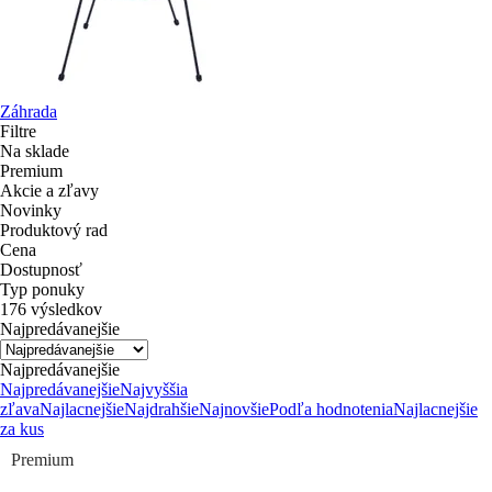
Záhrada
Filtre
Na sklade
Premium
Akcie a zľavy
Novinky
Produktový rad
Cena
Dostupnosť
Typ ponuky
176 výsledkov
Najpredávanejšie
Najpredávanejšie
Najpredávanejšie
Najvyššia
zľava
Najlacnejšie
Najdrahšie
Najnovšie
Podľa hodnotenia
Najlacnejšie
za kus
Premium