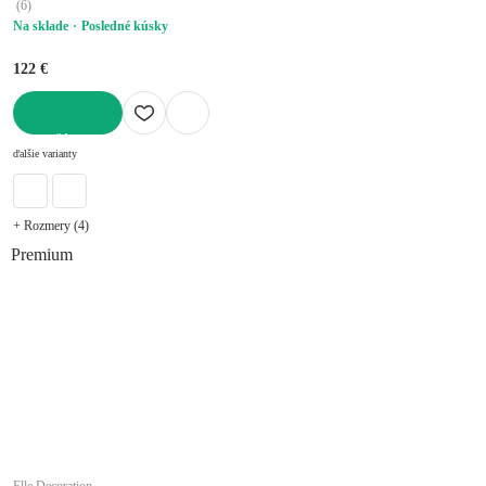
(
6
)
Na sklade
Posledné kúsky
122 €
DO KOŠÍKA
ďalšie varianty
+ Rozmery (4)
Premium
Elle Decoration