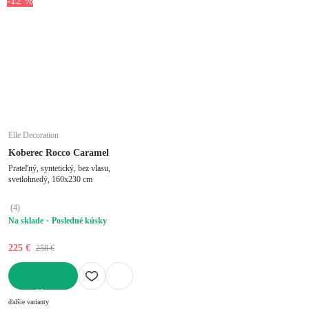
-12 %
Elle Decoration
Koberec Rocco Caramel
Prateľný, syntetický, bez vlasu,
svetlohnedý, 160x230 cm
(
4
)
Na sklade
Posledné kúsky
225 €
258 €
DO KOŠÍKA
ďalšie varianty