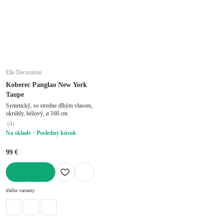
Elle Decoration
Koberec Panglao New York
Taupe
Syntetický, so stredne dlhým vlasom,
okrúhly, béžový, ø 160 cm
(
4
)
Na sklade
Posledný kúsok
99 €
DO KOŠÍKA
ďalšie varianty