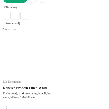
DO KOŠÍKA
ďalšie varianty
+ Rozmery (4)
Premium
Elle Decoration
Koberec Pradesh Linen White
Ručne tkaný, s prímesou vlny, bouclé, bez
vlasu, béžový, 190x280 cm
(
5
)