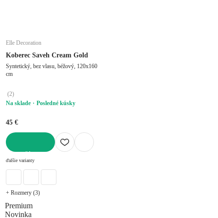
Elle Decoration
Koberec Saveh Cream Gold
Syntetický, bez vlasu, béžový, 120x160
cm
(
2
)
Na sklade
Posledné kúsky
45 €
DO KOŠÍKA
ďalšie varianty
+ Rozmery (3)
Premium
Novinka