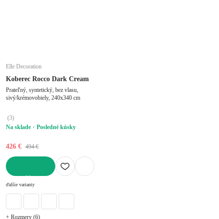
Elle Decoration
Koberec Rocco Dark Cream
Prateľný, syntetický, bez vlasu,
sivý/krémovobiely, 240x340 cm
(
3
)
Na sklade
Posledné kúsky
426 €
494 €
DO KOŠÍKA
ďalšie varianty
+ Rozmery (6)