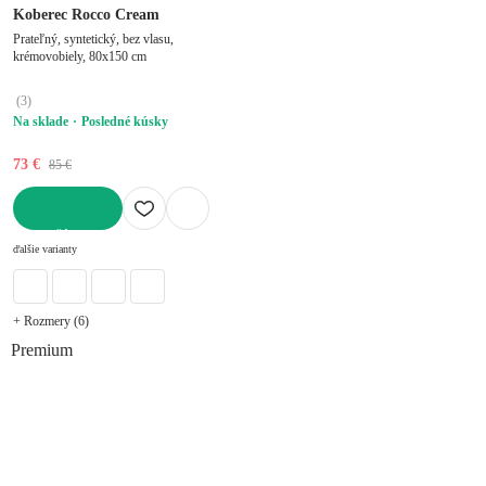
Koberec Rocco Cream
Prateľný, syntetický, bez vlasu,
krémovobiely, 80x150 cm
(
3
)
Na sklade
Posledné kúsky
73 €
85 €
DO KOŠÍKA
ďalšie varianty
+ Rozmery (6)
Premium