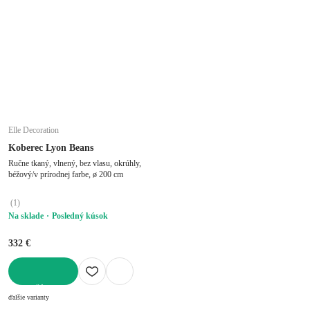
Elle Decoration
Koberec Lyon Beans
Ručne tkaný, vlnený, bez vlasu, okrúhly,
béžový/v prírodnej farbe, ø 200 cm
(
1
)
Na sklade
Posledný kúsok
332 €
DO KOŠÍKA
ďalšie varianty