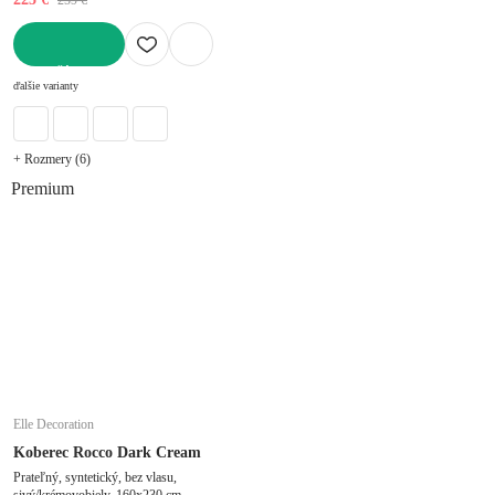
DO KOŠÍKA
ďalšie varianty
+ Rozmery (6)
Premium
Elle Decoration
Koberec Rocco Dark Cream
Prateľný, syntetický, bez vlasu,
sivý/krémovobiely, 160x230 cm