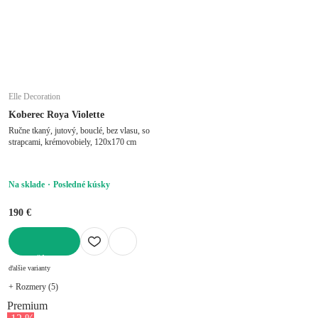
Elle Decoration
Koberec Roya Violette
Ručne tkaný, jutový, bouclé, bez vlasu, so
strapcami, krémovobiely, 120x170 cm
Na sklade
Posledné kúsky
190 €
DO KOŠÍKA
ďalšie varianty
+ Rozmery (5)
Premium