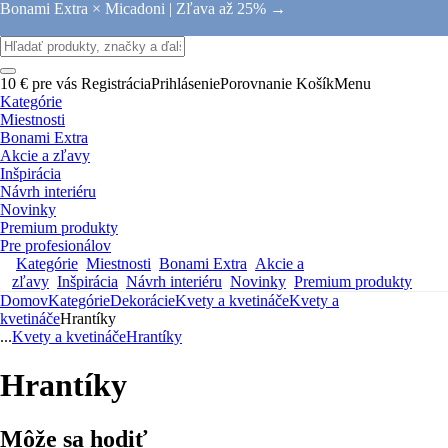
Bonami Extra × Micadoni |
Zľava až 25% →
10 € pre vás
Registrácia
Prihlásenie
Porovnanie
Košík
Menu
Kategórie
Miestnosti
Bonami Extra
Akcie a zľavy
Inšpirácia
Návrh interiéru
Novinky
Premium produkty
Pre profesionálov
Kategórie
Miestnosti
Bonami Extra
Akcie a
zľavy
Inšpirácia
Návrh interiéru
Novinky
Premium produkty
Domov
Kategórie
Dekorácie
Kvety a kvetináče
Kvety a
kvetináče
Hrantíky
...
Kvety a kvetináče
Hrantíky
Hrantíky
Môže sa hodiť