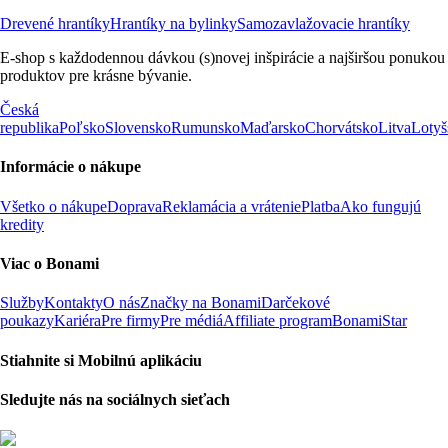
Drevené hrantíky
Hrantíky na bylinky
Samozavlažovacie hrantíky
E-shop s každodennou dávkou (s)novej inšpirácie a najširšou ponukou
produktov pre krásne bývanie.
Česká
republika
Poľsko
Slovensko
Rumunsko
Maďarsko
Chorvátsko
Litva
Lotyš
Informácie o nákupe
Všetko o nákupe
Doprava
Reklamácia a vrátenie
Platba
Ako fungujú
kredity
Viac o Bonami
Služby
Kontakty
O nás
Značky na Bonami
Darčekové
poukazy
Kariéra
Pre firmy
Pre médiá
Affiliate program
BonamiStar
Stiahnite si Mobilnú aplikáciu
Sledujte nás na sociálnych sieťach