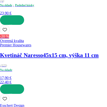
(
1
)
Na sklade
Posledné kúsky
23,90 €
DO KOŠÍKA
-20 %
Overená kvalita
Premier Housewares
Kvetináč Naresso
45x15 cm, výška 11 cm
(
121
)
Na sklade
17,90 €
22,40 €
DO KOŠÍKA
Esschert Design