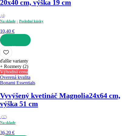
20x40 cm, výška 19 cm
(
4
)
Na sklade
Posledné kúsky
10,40 €
DO KOŠÍKA
ďalšie varianty
+ Rozmery (2)
Výhodná cena
Overená kvalita
Bonami Essentials
Vyvýšený kvetináč Magnolia
24x64 cm,
výška 51 cm
(
57
)
Na sklade
36,20 €