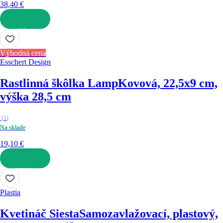
38,40 €
DO KOŠÍKA
Výhodná cena
Esschert Design
Rastlinná škôlka Lamp
Kovová, 22,5x9 cm,
výška 28,5 cm
(
1
)
Na sklade
19,10 €
DO KOŠÍKA
Plastia
Kvetináč Siesta
Samozavlažovací, plastový,