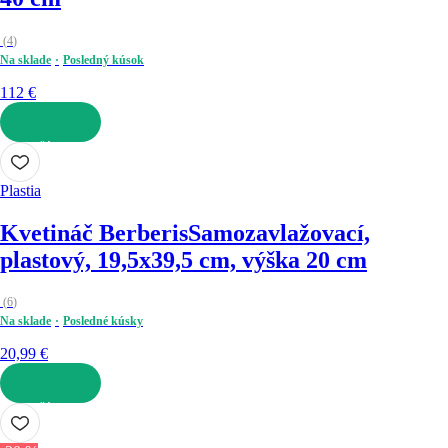
(
4
)
Na sklade
Posledný kúsok
112 €
DO KOŠÍKA
Plastia
Kvetináč Berberis
Samozavlažovací,
plastový, 19,5x39,5 cm, výška 20 cm
(
6
)
Na sklade
Posledné kúsky
20,99 €
DO KOŠÍKA