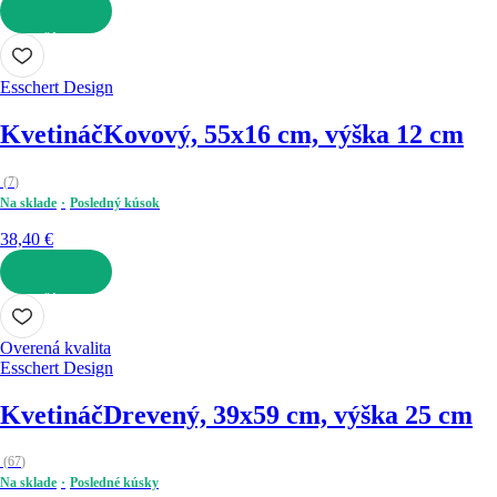
DO KOŠÍKA
Esschert Design
Kvetináč
Kovový, 55x16 cm, výška 12 cm
(
7
)
Na sklade
Posledný kúsok
38,40 €
DO KOŠÍKA
Overená kvalita
Esschert Design
Kvetináč
Drevený, 39x59 cm, výška 25 cm
(
67
)
Na sklade
Posledné kúsky