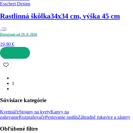
Esschert Design
Rastlinná škôlka
34x34 cm, výška 45 cm
(
59
)
Doručenie od 19. 8. 2026
19,90 €
DO KOŠÍKA
1
Súvisiace kategórie
Kvetináče
Stojany na kvety
Kanvy na
zalievanie
Rozprašovače
Pestovanie rastlín
Záhradné rukavice a zástery
Obľúbené filtre