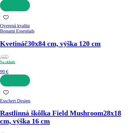
DO KOŠÍKA
Overená kvalita
Bonami Essentials
Kvetináč
30x84 cm, výška 120 cm
(
137
)
Na sklade
99 €
DO KOŠÍKA
Esschert Design
Rastlinná škôlka Field Mushroom
28x18
cm, výška 16 cm