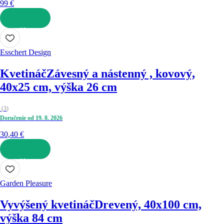
99 €
DO KOŠÍKA
Esschert Design
Kvetináč
Závesný a nástenný , kovový,
40x25 cm, výška 26 cm
(
3
)
Doručenie od 19. 8. 2026
30,40 €
DO KOŠÍKA
Garden Pleasure
Vyvýšený kvetináč
Drevený, 40x100 cm,
výška 84 cm