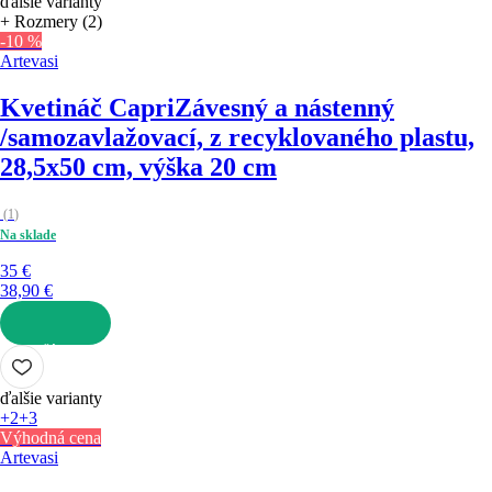
ďalšie varianty
+ Rozmery (2)
-10 %
Artevasi
Kvetináč Capri
Závesný a nástenný
/samozavlažovací, z recyklovaného plastu,
28,5x50 cm, výška 20 cm
(
1
)
Na sklade
35 €
38,90 €
DO KOŠÍKA
ďalšie varianty
+2
+3
Výhodná cena
Artevasi