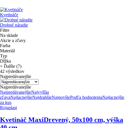
Kvetináče
Drobné náradie
Filtre
Na sklade
Akcie a zľavy
Farba
Materiál
Typ
Dĺžka
+ Ďalšie (7)
42 výsledkov
Najpredávanejšie
Najpredávanejšie
Najpredávanejšie
Najvyššia
zľava
Najlacnejšie
Najdrahšie
Najnovšie
Podľa hodnotenia
Najlacnejšie
za kus
Rojaplast
Kvetináč Maxi
Drevený, 50x100 cm, výška
40 cm