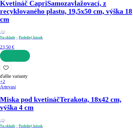
Kvetináč Capri
Samozavlažovací, z
recyklovaného plastu, 19,5x50 cm, výška 18
cm
(
1
)
Na sklade
Posledný kúsok
23,50 €
DO KOŠÍKA
ďalšie varianty
+2
Artevasi
Miska pod kvetináč
Terakota, 18x42 cm,
výška 4 cm
(
1
)
Na sklade
Posledný kúsok