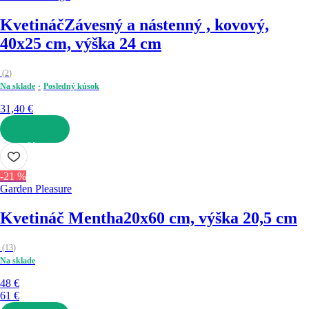
Kvetináč
Závesný a nástenný , kovový,
40x25 cm, výška 24 cm
(
2
)
Na sklade
Posledný kúsok
31,40 €
DO KOŠÍKA
-21 %
Garden Pleasure
Kvetináč Mentha
20x60 cm, výška 20,5 cm
(
13
)
Na sklade
48 €
61 €