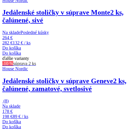
House Nordic
Jedálenské stoličky v súprave Monte
2 ks,
čalúnené, sivé
Na sklade
Posledné kúsky
264 €
282 €
132 € / ks
Do košíka
Do košíka
ďalšie varianty
-10 %
súprava 2 ks
House Nordic
Jedálenské stoličky v súprave Geneve
2 ks,
čalúnené, zamatové, svetlosivé
(
8
)
Na sklade
178 €
198 €
89 € / ks
Do košíka
Do košíka