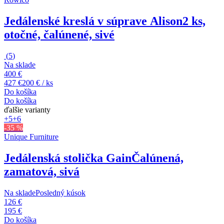
Jedálenské kreslá v súprave Alison
2 ks,
otočné, čalúnené, sivé
(
5
)
Na sklade
400 €
427 €
200 € / ks
Do košíka
Do košíka
ďalšie varianty
+5
+6
-35 %
Unique Furniture
Jedálenská stolička Gain
Čalúnená,
zamatová, sivá
Na sklade
Posledný kúsok
126 €
195 €
Do košíka