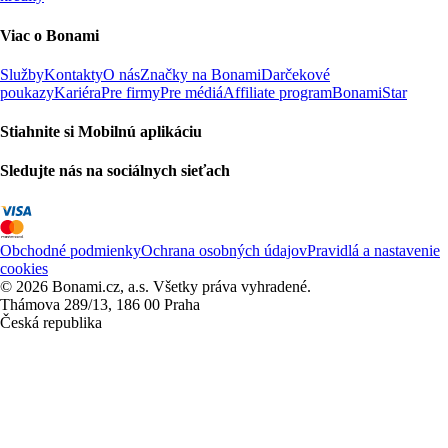
Viac o Bonami
Služby
Kontakty
O nás
Značky na Bonami
Darčekové
poukazy
Kariéra
Pre firmy
Pre médiá
Affiliate program
BonamiStar
Stiahnite si Mobilnú aplikáciu
Sledujte nás na sociálnych sieťach
Obchodné podmienky
Ochrana osobných údajov
Pravidlá a nastavenie
cookies
© 2026 Bonami.cz, a.s. Všetky práva vyhradené.
Thámova 289/13, 186 00 Praha
Česká republika