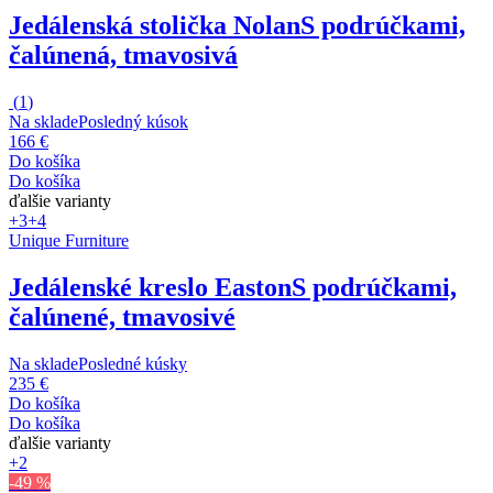
Jedálenská stolička Nolan
S podrúčkami,
čalúnená, tmavosivá
(
1
)
Na sklade
Posledný kúsok
166 €
Do košíka
Do košíka
ďalšie varianty
+3
+4
Unique Furniture
Jedálenské kreslo Easton
S podrúčkami,
čalúnené, tmavosivé
Na sklade
Posledné kúsky
235 €
Do košíka
Do košíka
ďalšie varianty
+2
-49 %