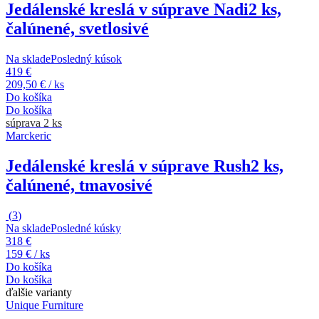
Jedálenské kreslá v súprave Nadi
2 ks,
čalúnené, svetlosivé
Na sklade
Posledný kúsok
419 €
209,50 € / ks
Do košíka
Do košíka
súprava 2 ks
Marckeric
Jedálenské kreslá v súprave Rush
2 ks,
čalúnené, tmavosivé
(
3
)
Na sklade
Posledné kúsky
318 €
159 € / ks
Do košíka
Do košíka
ďalšie varianty
Unique Furniture