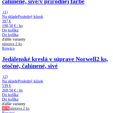
čalúnené, sivé/v prírodnej farbe
(
1
)
Na sklade
Posledný kúsok
397 €
198,50 € / ks
Do košíka
Do košíka
ďalšie varianty
súprava 2 ks
Rowico
Jedálenské kreslá v súprave Norwell
2 ks,
otočné, čalúnené, sivé
(
2
)
Na sklade
Posledný kúsok
539 €
269,50 € / ks
Do košíka
Do košíka
ďalšie varianty
-6 %
súprava 2 ks
Rowico