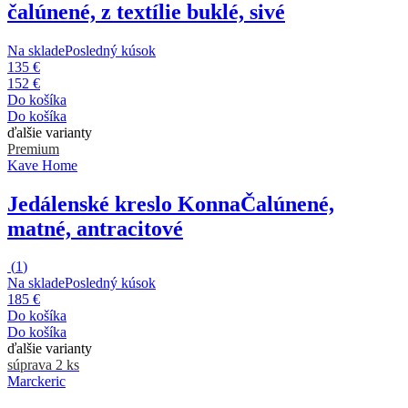
čalúnené, z textílie buklé, sivé
Na sklade
Posledný kúsok
135 €
152 €
Do košíka
Do košíka
ďalšie varianty
Premium
Kave Home
Jedálenské kreslo Konna
Čalúnené,
matné, antracitové
(
1
)
Na sklade
Posledný kúsok
185 €
Do košíka
Do košíka
ďalšie varianty
súprava 2 ks
Marckeric