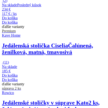
(
2
)
Na sklade
Posledný kúsok
234 €
117 € / ks
Do košíka
Do košíka
ďalšie varianty
Premium
Kave Home
Jedálenská stolička Ciselia
Čalúnená,
ženilková, matná, tmavosivá
(
11
)
Na sklade
185 €
Do košíka
Do košíka
ďalšie varianty
súprava 2 ks
Rowico
Jedálenské stoličky v súprave Kato
2 ks,