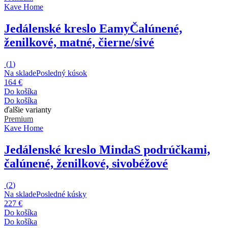
Kave Home
Jedálenské kreslo Eamy
Čalúnené,
ženilkové, matné, čierne/sivé
(
1
)
Na sklade
Posledný kúsok
164 €
Do košíka
Do košíka
ďalšie varianty
Premium
Kave Home
Jedálenské kreslo Minda
S podrúčkami,
čalúnené, ženilkové, sivobéžové
(
2
)
Na sklade
Posledné kúsky
227 €
Do košíka
Do košíka