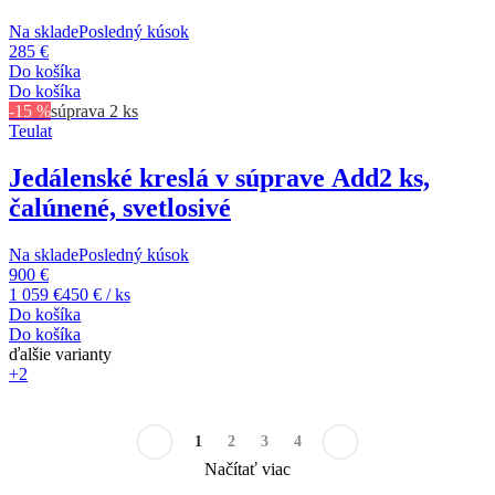
Na sklade
Posledný kúsok
285 €
Do košíka
Do košíka
-15 %
súprava 2 ks
Teulat
Jedálenské kreslá v súprave Add
2 ks,
čalúnené, svetlosivé
Na sklade
Posledný kúsok
900 €
1 059 €
450 € / ks
Do košíka
Do košíka
ďalšie varianty
+2
1
2
3
4
Načítať viac