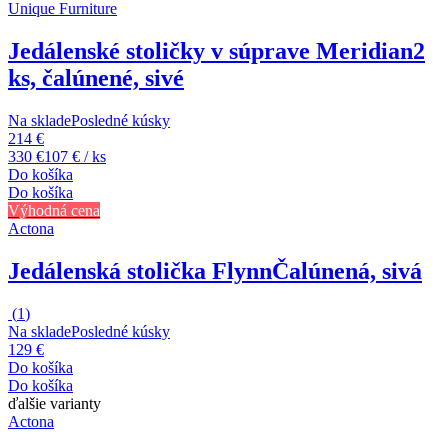
Unique Furniture
Jedálenské stoličky v súprave Meridian
2
ks, čalúnené, sivé
Na sklade
Posledné kúsky
214 €
330 €
107 € / ks
Do košíka
Do košíka
Výhodná cena
Actona
Jedálenská stolička Flynn
Čalúnená, sivá
(
1
)
Na sklade
Posledné kúsky
129 €
Do košíka
Do košíka
ďalšie varianty
Actona