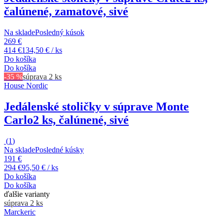
čalúnené, zamatové, sivé
Na sklade
Posledný kúsok
269 €
414 €
134,50 € / ks
Do košíka
Do košíka
-35 %
súprava 2 ks
House Nordic
Jedálenské stoličky v súprave Monte
Carlo
2 ks, čalúnené, sivé
(
1
)
Na sklade
Posledné kúsky
191 €
294 €
95,50 € / ks
Do košíka
Do košíka
ďalšie varianty
súprava 2 ks
Marckeric