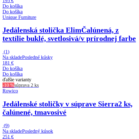
195 €
Do košíka
Do košíka
Unique Furniture
Jedálenská stolička Elim
Čalúnená, z
textílie buklé, svetlosivá/v prírodnej farbe
(
1
)
Na sklade
Posledné kúsky
181 €
Do košíka
Do košíka
ďalšie varianty
-10 %
súprava 2 ks
Rowico
Jedálenské stoličky v súprave Sierra
2 ks,
čalúnené, tmavosivé
(
9
)
Na sklade
Posledný kúsok
251 €