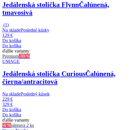
Jedálenská stolička Flynn
Čalúnená,
tmavosivá
(
1
)
Na sklade
Posledné kúsky
129 €
Do košíka
Do košíka
ďalšie varianty
Premium
-30 %
UMAGE
Jedálenská stolička Curious
Čalúnená,
čierna/antracitová
Na sklade
Posledný kúsok
229 €
329 €
Do košíka
Do košíka
ďalšie varianty
-6 %
súprava 2 ks