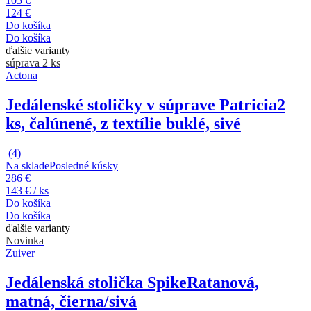
105 €
124 €
Do košíka
Do košíka
ďalšie varianty
súprava 2 ks
Actona
Jedálenské stoličky v súprave Patricia
2
ks, čalúnené, z textílie buklé, sivé
(
4
)
Na sklade
Posledné kúsky
286 €
143 € / ks
Do košíka
Do košíka
ďalšie varianty
Novinka
Zuiver
Jedálenská stolička Spike
Ratanová,
matná, čierna/sivá