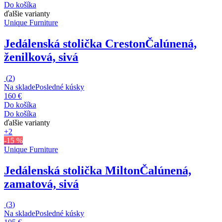
Do košíka
ďalšie varianty
Unique Furniture
Jedálenská stolička Creston
Čalúnená,
ženilková, sivá
(
2
)
Na sklade
Posledné kúsky
160 €
Do košíka
Do košíka
ďalšie varianty
+2
-15 %
Unique Furniture
Jedálenská stolička Milton
Čalúnená,
zamatová, sivá
(
3
)
Na sklade
Posledné kúsky