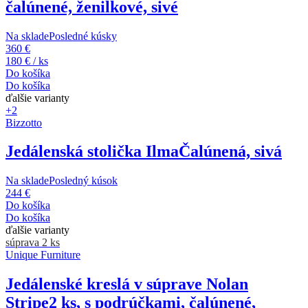
čalúnené, ženilkové, sivé
Na sklade
Posledné kúsky
360 €
180 € / ks
Do košíka
Do košíka
ďalšie varianty
+2
Bizzotto
Jedálenská stolička Ilma
Čalúnená, sivá
Na sklade
Posledný kúsok
244 €
Do košíka
Do košíka
ďalšie varianty
súprava 2 ks
Unique Furniture
Jedálenské kreslá v súprave Nolan
Stripe
2 ks, s podrúčkami, čalúnené,