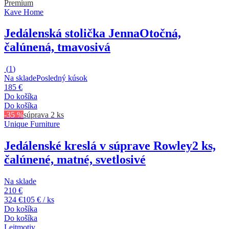
Premium
Kave Home
Jedálenská stolička Jenna
Otočná,
čalúnená, tmavosivá
(
1
)
Na sklade
Posledný kúsok
185 €
Do košíka
Do košíka
-35 %
súprava 2 ks
Unique Furniture
Jedálenské kreslá v súprave Rowley
2 ks,
čalúnené, matné, svetlosivé
Na sklade
210 €
324 €
105 € / ks
Do košíka
Do košíka
Leitmotiv