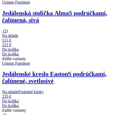
Unique Furniture
Jedálenská stolička Alma
S podrúčkami,
čalúnená, sivá
(
2
)
Na sklade
111 €
221 €
Do košíka
Do košíka
ďalšie varianty
Unique Furniture
Jedálenské kreslo Easton
S podrúčkami,
čalúnené, svetlosivé
Na sklade
Posledné kúsky
235 €
Do košíka
Do košíka
ďalšie varianty
+2