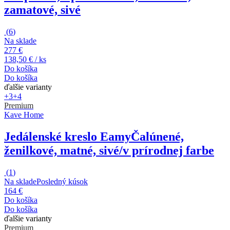
zamatové, sivé
(
6
)
Na sklade
277 €
138,50 € / ks
Do košíka
Do košíka
ďalšie varianty
+3
+4
Premium
Kave Home
Jedálenské kreslo Eamy
Čalúnené,
ženilkové, matné, sivé/v prírodnej farbe
(
1
)
Na sklade
Posledný kúsok
164 €
Do košíka
Do košíka
ďalšie varianty
Premium