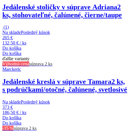
Jedálenské stoličky v súprave Adriana
2
ks, stohovateľné, čalúnené, čierne/taupe
(
1
)
Na sklade
Posledný kúsok
265 €
132,50 € / ks
Do košíka
Do košíka
ďalšie varianty
Výhodná cena
súprava 2 ks
Marckeric
Jedálenské kreslá v súprave Tamara
2 ks,
s podrúčkami/otočné, čalúnené, svetlosivé
Na sklade
Posledný kúsok
373 €
186,50 € / ks
Do košíka
Do košíka
-35 %
súprava 2 ks