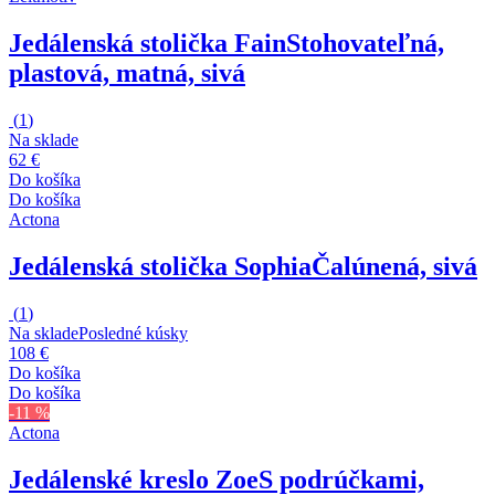
Jedálenská stolička Fain
Stohovateľná,
plastová, matná, sivá
(
1
)
Na sklade
62 €
Do košíka
Do košíka
Actona
Jedálenská stolička Sophia
Čalúnená, sivá
(
1
)
Na sklade
Posledné kúsky
108 €
Do košíka
Do košíka
-11 %
Actona
Jedálenské kreslo Zoe
S podrúčkami,