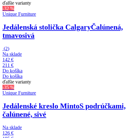
ďalšie varianty
-32 %
Unique Furniture
Jedálenská stolička Calgary
Čalúnená,
tmavosivá
(
2
)
Na sklade
142 €
211 €
Do košíka
Do košíka
ďalšie varianty
-35 %
Unique Furniture
Jedálenské kreslo Minto
S podrúčkami,
čalúnené, sivé
Na sklade
126 €