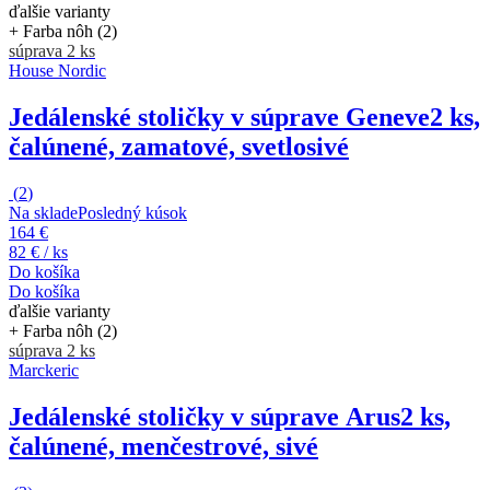
ďalšie varianty
+ Farba nôh (2)
súprava 2 ks
House Nordic
Jedálenské stoličky v súprave Geneve
2 ks,
čalúnené, zamatové, svetlosivé
(
2
)
Na sklade
Posledný kúsok
164 €
82 € / ks
Do košíka
Do košíka
ďalšie varianty
+ Farba nôh (2)
súprava 2 ks
Marckeric
Jedálenské stoličky v súprave Arus
2 ks,
čalúnené, menčestrové, sivé