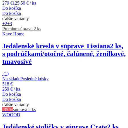
279 €
125,50 € / ks
Do košíka
Do košíka
ďalšie varianty
+2
+3
Premium
súprava 2 ks
Kave Home
Jedálenské kreslá v súprave Tissiana
2 ks,
s podrúčkami/otočné, čalúnené, ženilkové,
tmavosivé
(
1
)
Na sklade
Posledné kúsky
518 €
259 € / ks
Do košíka
Do košíka
ďalšie varianty
-35 %
súprava 2 ks
WOOOD
Jedálenské stoličky v súprave Crate
2 ks,