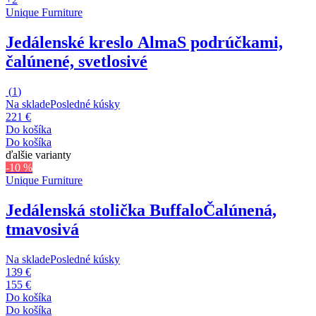
Unique Furniture
Jedálenské kreslo Alma
S podrúčkami,
čalúnené, svetlosivé
(
1
)
Na sklade
Posledné kúsky
221 €
Do košíka
Do košíka
ďalšie varianty
-10 %
Unique Furniture
Jedálenská stolička Buffalo
Čalúnená,
tmavosivá
Na sklade
Posledné kúsky
139 €
155 €
Do košíka
Do košíka