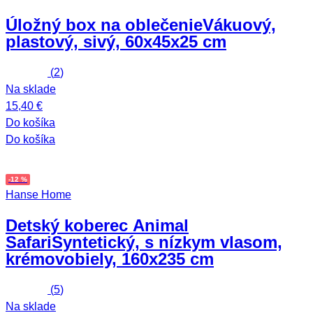
Úložný box na oblečenie
Vákuový,
plastový, sivý, 60x45x25 cm
(
2
)
Na sklade
15,40 €
Do košíka
Do košíka
-12 %
Hanse Home
Detský koberec Animal
Safari
Syntetický, s nízkym vlasom,
krémovobiely, 160x235 cm
(
5
)
Na sklade