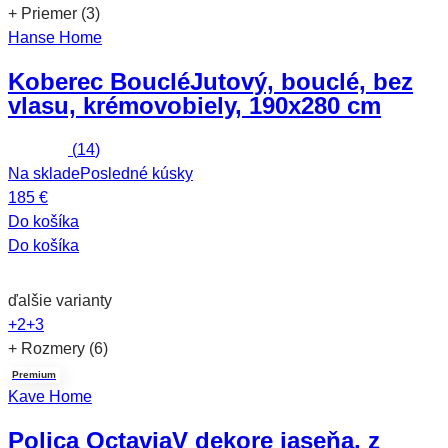
+ Priemer (3)
Hanse Home
Koberec Bouclé
Jutový, bouclé, bez
vlasu, krémovobiely, 190x280 cm
(
14
)
Na sklade
Posledné kúsky
185 €
Do košíka
Do košíka
ďalšie varianty
+2
+3
+ Rozmery (6)
Premium
Kave Home
Polica Octavia
V dekore jaseňa, z