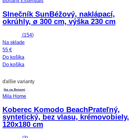
Bonami Essentials
Slnečník Sun
Béžový, naklápací,
okrúhly, ø 300 cm, výška 230 cm
(
154
)
Na sklade
55 €
Do košíka
Do košíka
ďalšie varianty
Iba na Bonami
Mila Home
Koberec Komodo Beach
Prateľný,
syntetický, bez vlasu, krémovobiely,
120x180 cm
(
3
)