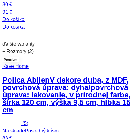
80 €
91 €
Do košíka
Do košíka
ďalšie varianty
+ Rozmery (2)
Premium
Kave Home
Polica Abilen
V dekore duba, z MDF,
povrchová úprava: dyha/povrchová
úprava: lakovanie, v prírodnej farbe,
šírka 120 cm, výška 9,5 cm, hĺbka 15
cm
(
5
)
Na sklade
Posledný kúsok
83 €