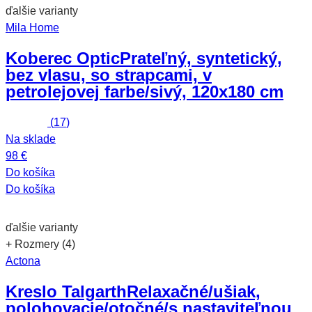
ďalšie varianty
Mila Home
Koberec Optic
Prateľný, syntetický,
bez vlasu, so strapcami, v
petrolejovej farbe/sivý, 120x180 cm
(
17
)
Na sklade
98 €
Do košíka
Do košíka
ďalšie varianty
+ Rozmery (4)
Actona
Kreslo Talgarth
Relaxačné/ušiak,
polohovacie/otočné/s nastaviteľnou