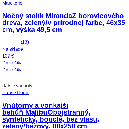
Marckeric
Nočný stolík Miranda
Z borovicového
dreva, zelený/v prírodnej farbe, 46x35
cm, výška 49,5 cm
(
13
)
Na sklade
107 €
Do košíka
Do košíka
ďalšie varianty
Hanse Home
Vnútorný a vonkajší
behúň Malibu
Obojstranný,
syntetický, bouclé, bez vlasu,
zelený/béžový, 80x250 cm