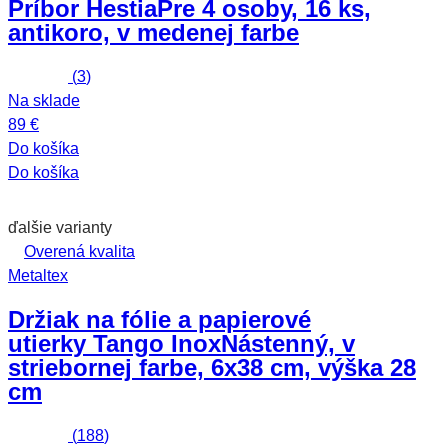
Príbor Hestia
Pre 4 osoby, 16 ks,
antikoro, v medenej farbe
(
3
)
Na sklade
89 €
Do košíka
Do košíka
ďalšie varianty
Overená kvalita
Metaltex
Držiak na fólie a papierové
utierky Tango Inox
Nástenný, v
striebornej farbe, 6x38 cm, výška 28
cm
(
188
)