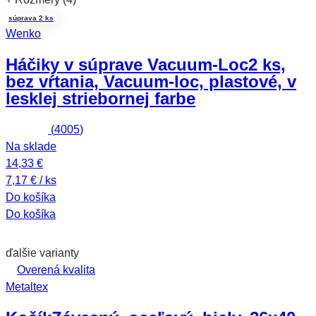
súprava 2 ks
Wenko
Háčiky v súprave Vacuum-Loc
2 ks,
bez vŕtania, Vacuum-loc, plastové, v
lesklej striebornej farbe
(
4005
)
Na sklade
14,33 €
7,17 € / ks
Do košíka
Do košíka
ďalšie varianty
Overená kvalita
Metaltex