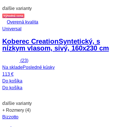
ďalšie varianty
Výhodná cena
Overená kvalita
Universal
Koberec Creation
Syntetický, s
nízkym vlasom, sivý, 160x230 cm
(
23
)
Na sklade
Posledné kúsky
113 €
Do košíka
Do košíka
ďalšie varianty
+ Rozmery (4)
Bizzotto