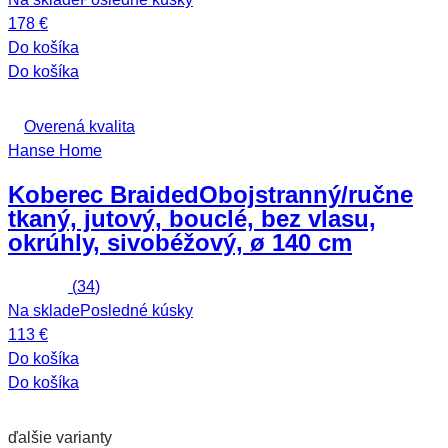
178 €
Do košíka
Do košíka
Overená kvalita
Hanse Home
Koberec Braided
Obojstranný/ručne
tkaný, jutový, bouclé, bez vlasu,
okrúhly, sivobéžový, ø 140 cm
(
34
)
Na sklade
Posledné kúsky
113 €
Do košíka
Do košíka
ďalšie varianty