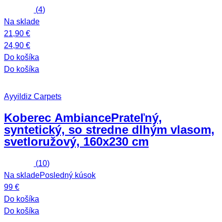
(
4
)
Na sklade
21,90 €
24,90 €
Do košíka
Do košíka
Ayyildiz Carpets
Koberec Ambiance
Prateľný,
syntetický, so stredne dlhým vlasom,
svetloružový, 160x230 cm
(
10
)
Na sklade
Posledný kúsok
99 €
Do košíka
Do košíka