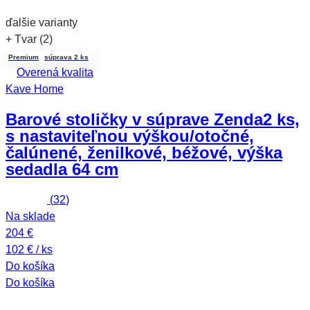
ďalšie varianty
+ Tvar (2)
Premium
súprava 2 ks
Overená kvalita
Kave Home
Barové stoličky v súprave Zenda
2 ks,
s nastaviteľnou výškou/otočné,
čalúnené, ženilkové, béžové, výška
sedadla 64 cm
(
32
)
Na sklade
204 €
102 € / ks
Do košíka
Do košíka