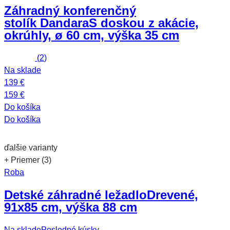
Záhradný konferenčný
stolík Dandara
S doskou z akácie,
okrúhly, ø 60 cm, výška 35 cm
(
2
)
Na sklade
139 €
159 €
Do košíka
Do košíka
ďalšie varianty
+ Priemer (3)
Roba
Detské záhradné ležadlo
Drevené,
91x85 cm, výška 88 cm
Na sklade
Posledné kúsky