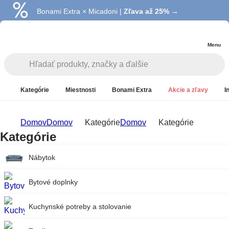
Bonami Extra × Micadoni |
Zľava až 25% →
Menu
Kategórie
Miestnosti
Bonami Extra
Akcie a zľavy
I
Domov
Domov
Kategórie
Domov
Kategórie
Kategórie
Nábytok
Bytové doplnky
Kuchynské potreby a stolovanie