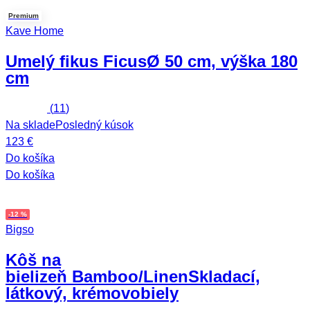
Premium
Kave Home
Umelý fikus Ficus
Ø 50 cm, výška 180
cm
(
11
)
Na sklade
Posledný kúsok
123 €
Do košíka
Do košíka
-12 %
Bigso
Kôš na
bielizeň Bamboo/Linen
Skladací,
látkový, krémovobiely