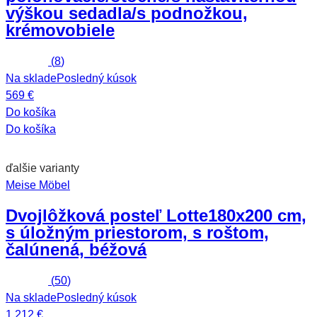
výškou sedadla/s podnožkou,
krémovobiele
(
8
)
Na sklade
Posledný kúsok
569 €
Do košíka
Do košíka
ďalšie varianty
Meise Möbel
Dvojlôžková posteľ Lotte
180x200 cm,
s úložným priestorom, s roštom,
čalúnená, béžová
(
50
)
Na sklade
Posledný kúsok
1 212 €