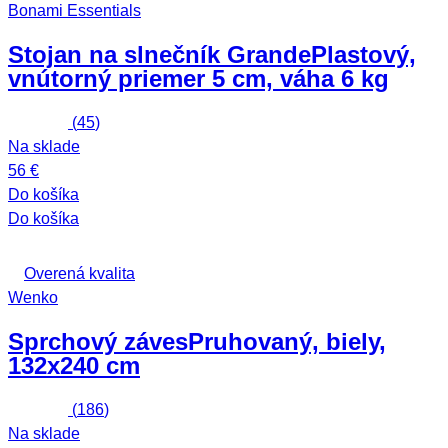
Bonami Essentials
Stojan na slnečník Grande
Plastový,
vnútorný priemer 5 cm, váha 6 kg
(
45
)
Na sklade
56 €
Do košíka
Do košíka
Overená kvalita
Wenko
Sprchový záves
Pruhovaný, biely,
132x240 cm
(
186
)
Na sklade