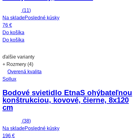
(
11
)
Na sklade
Posledné kúsky
76 €
Do košíka
Do košíka
ďalšie varianty
+ Rozmery (4)
Overená kvalita
Sollux
Bodové svietidlo Etna
S ohýbateľnou
konštrukciou, kovové, čierne, 8x120
cm
(
38
)
Na sklade
Posledné kúsky
196 €