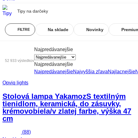
Tipy na darčeky
Na sklade
Novinky
Premiu
FILTRE
Najpredávanejšie
52 933 výsledkov
Najpredávanejšie
Najpredávanejšie
Najvyššia zľava
Najlacnejšie
N
Opviq lights
Stolová lampa Yakamoz
S textilným
tienidlom, keramická, do zásuvky,
krémovobiela/v zlatej farbe, výška 47
cm
(
88
)