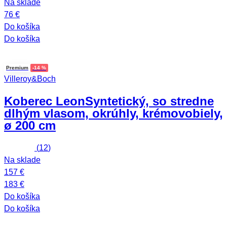
Na sklade
76 €
Do košíka
Do košíka
Premium
-14 %
Villeroy&Boch
Koberec Leon
Syntetický, so stredne
dlhým vlasom, okrúhly, krémovobiely,
ø 200 cm
(
12
)
Na sklade
157 €
183 €
Do košíka
Do košíka