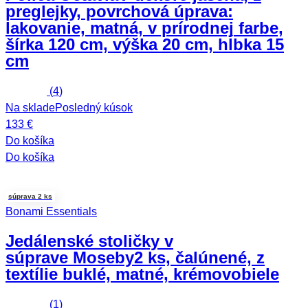
preglejky, povrchová úprava:
lakovanie, matná, v prírodnej farbe,
šírka 120 cm, výška 20 cm, hĺbka 15
cm
(
4
)
Na sklade
Posledný kúsok
133 €
Do košíka
Do košíka
súprava 2 ks
Bonami Essentials
Jedálenské stoličky v
súprave Moseby
2 ks, čalúnené, z
textílie buklé, matné, krémovobiele
(
1
)