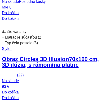
Na sklade
Posledné kúsky
694 €
Do košíka
Do košíka
ďalšie varianty
+ Matrac je súčasťou (2)
+ Typ čela postele (3)
Styler
Obraz Circles 3D Illusion
70x100 cm,
3D ilúzia, s rámom/na plátne
(
22
)
Na sklade
93 €
Do košíka
Do košíka