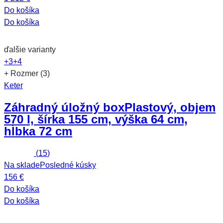
Do košíka
Do košíka
ďalšie varianty
+3
+4
+ Rozmer (3)
Keter
Záhradný úložný box
Plastový, objem
570 l, šírka 155 cm, výška 64 cm,
hĺbka 72 cm
(
15
)
Na sklade
Posledné kúsky
156 €
Do košíka
Do košíka