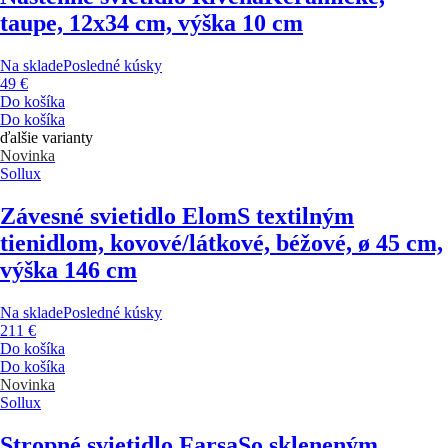
taupe, 12x34 cm, výška 10 cm
Na sklade
Posledné kúsky
49 €
Do košíka
Do košíka
ďalšie varianty
Novinka
Sollux
Závesné svietidlo Elom
S textilným
tienidlom, kovové/látkové, béžové, ø 45 cm,
výška 146 cm
Na sklade
Posledné kúsky
211 €
Do košíka
Do košíka
Novinka
Sollux
Stropné svietidlo Farsa
So skleneným