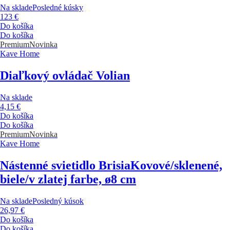
Na sklade
Posledné kúsky
123 €
Do košíka
Do košíka
Premium
Novinka
Kave Home
Diaľkový ovládač Volian
Na sklade
4,15 €
Do košíka
Do košíka
Premium
Novinka
Kave Home
Nástenné svietidlo Brisia
Kovové/sklenené,
biele/v zlatej farbe, ø8 cm
Na sklade
Posledný kúsok
26,97 €
Do košíka
Do košíka