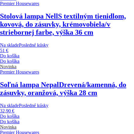
Premier Housewares
Stolová lampa Nell
S textilným tienidlom,
kovová, do zásuvky, krémovobiela/v
striebornej farbe, výška 36 cm
Na sklade
Posledné kúsky
51 €
Do košíka
Do košíka
Novinka
Premier Housewares
Soľná lampa Nepal
Drevená/kamenná, do
zásuvky, oranžová, výška 28 cm
Na sklade
Posledné kúsky
32,90 €
Do košíka
Do košíka
Novinka
Premier Housewares