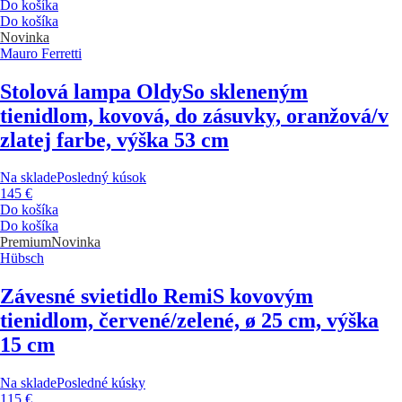
Do košíka
Do košíka
Novinka
Mauro Ferretti
Stolová lampa Oldy
So skleneným
tienidlom, kovová, do zásuvky, oranžová/v
zlatej farbe, výška 53 cm
Na sklade
Posledný kúsok
145 €
Do košíka
Do košíka
Premium
Novinka
Hübsch
Závesné svietidlo Remi
S kovovým
tienidlom, červené/zelené, ø 25 cm, výška
15 cm
Na sklade
Posledné kúsky
115 €