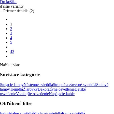
Do košíka
ďalšie varianty
+ Priemer tienidla (2)
1
2
3
4
5
...
43
Načítať viac
Súvisiace kategórie
Stojacie lampy
Nástenné svietidlá
Stropné a závesné svietidlá
Stolové
lampy
Tienidlá
Žiarovky
Dekoratívne osvetlenie
Detské
osvetlenie
Vonkajšie osvetlenie
Napájacie káble
Obľúbené filtre
Industriálne svietidlá
Moderné svietidlá
Retro svietidlá