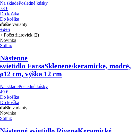
Na sklade
Posledné kúsky
78 €
Do košíka
Do košíka
ďalšie varianty
+4
+5
+ Počet žiaroviek (2)
Novinka
Sollux
Nástenné
svietidlo Farsa
Sklenené/keramické, modré,
ø12 cm, výška 12 cm
Na sklade
Posledné kúsky
49 €
Do košíka
Do košíka
ďalšie varianty
Novinka
Sollux
Nástenné svietidlo Rivena
Keramické,