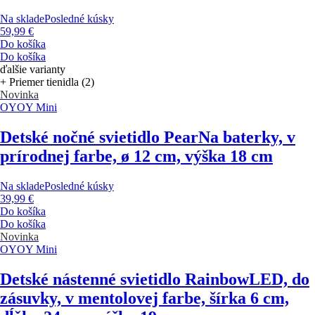
Na sklade
Posledné kúsky
59,99 €
Do košíka
Do košíka
ďalšie varianty
+ Priemer tienidla (2)
Novinka
OYOY Mini
Detské nočné svietidlo Pear
Na baterky, v
prírodnej farbe, ø 12 cm, výška 18 cm
Na sklade
Posledné kúsky
39,99 €
Do košíka
Do košíka
Novinka
OYOY Mini
Detské nástenné svietidlo Rainbow
LED, do
zásuvky, v mentolovej farbe, šírka 6 cm,