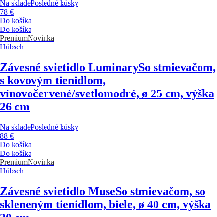
Na sklade
Posledné kúsky
78 €
Do košíka
Do košíka
Premium
Novinka
Hübsch
Závesné svietidlo Luminary
So stmievačom,
s kovovým tienidlom,
vínovočervené/svetlomodré, ø 25 cm, výška
26 cm
Na sklade
Posledné kúsky
88 €
Do košíka
Do košíka
Premium
Novinka
Hübsch
Závesné svietidlo Muse
So stmievačom, so
skleneným tienidlom, biele, ø 40 cm, výška