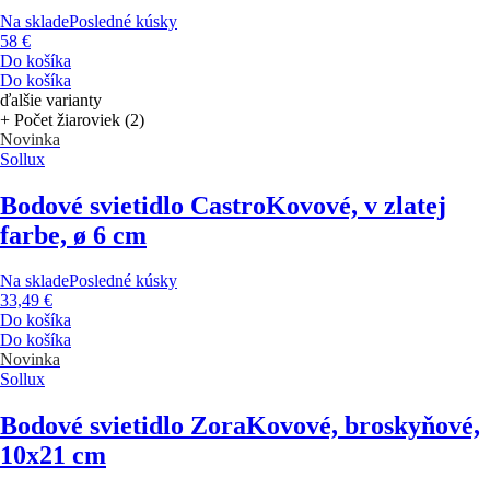
Na sklade
Posledné kúsky
58 €
Do košíka
Do košíka
ďalšie varianty
+ Počet žiaroviek (2)
Novinka
Sollux
Bodové svietidlo Castro
Kovové, v zlatej
farbe, ø 6 cm
Na sklade
Posledné kúsky
33,49 €
Do košíka
Do košíka
Novinka
Sollux
Bodové svietidlo Zora
Kovové, broskyňové,
10x21 cm