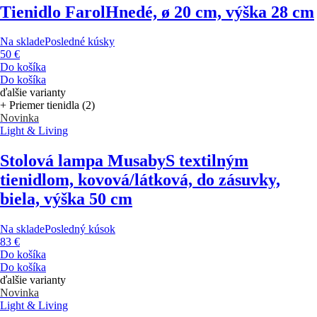
Tienidlo Farol
Hnedé, ø 20 cm, výška 28 cm
Na sklade
Posledné kúsky
50 €
Do košíka
Do košíka
ďalšie varianty
+ Priemer tienidla (2)
Novinka
Light & Living
Stolová lampa Musaby
S textilným
tienidlom, kovová/látková, do zásuvky,
biela, výška 50 cm
Na sklade
Posledný kúsok
83 €
Do košíka
Do košíka
ďalšie varianty
Novinka
Light & Living