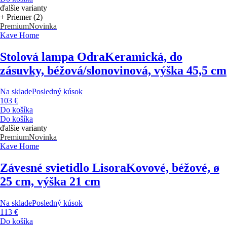
ďalšie varianty
+ Priemer (2)
Premium
Novinka
Kave Home
Stolová lampa Odra
Keramická, do
zásuvky, béžová/slonovinová, výška 45,5 cm
Na sklade
Posledný kúsok
103 €
Do košíka
Do košíka
ďalšie varianty
Premium
Novinka
Kave Home
Závesné svietidlo Lisora
Kovové, béžové, ø
25 cm, výška 21 cm
Na sklade
Posledný kúsok
113 €
Do košíka