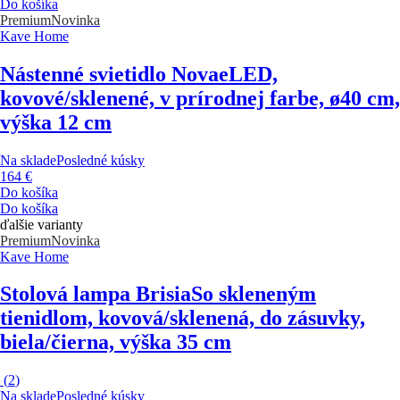
Do košíka
Premium
Novinka
Kave Home
Nástenné svietidlo Novae
LED,
kovové/sklenené, v prírodnej farbe, ø40 cm,
výška 12 cm
Na sklade
Posledné kúsky
164 €
Do košíka
Do košíka
ďalšie varianty
Premium
Novinka
Kave Home
Stolová lampa Brisia
So skleneným
tienidlom, kovová/sklenená, do zásuvky,
biela/čierna, výška 35 cm
(
2
)
Na sklade
Posledné kúsky