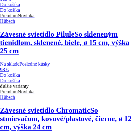
Do košíka
Do košíka
Premium
Novinka
Hübsch
Závesné svietidlo Pilule
So skleneným
tienidlom, sklenené, biele, ø 15 cm, výška
25 cm
Na sklade
Posledné kúsky
98 €
Do košíka
Do košíka
ďalšie varianty
Premium
Novinka
Hübsch
Závesné svietidlo Chromatic
So
stmievačom, kovové/plastové, čierne, ø 12
cm, výška 24 cm