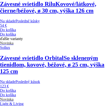
Závesné svietidlo Rilu
Kovové/látkové,
čierne/béžové, ø 30 cm, výška 126 cm
Na sklade
Posledné kúsky
54 €
Do košíka
Do košíka
ďalšie varianty
Novinka
Sollux
Závesné svietidlo Orbital
So skleneným
tienidlom, kovové, béžové, ø 25 cm, výška
125 cm
Na sklade
Posledný kúsok
123 €
Do košíka
Do košíka
Novinka
Light & Living