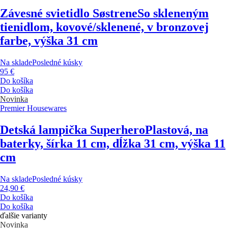
Závesné svietidlo Søstrene
So skleneným
tienidlom, kovové/sklenené, v bronzovej
farbe, výška 31 cm
Na sklade
Posledné kúsky
95 €
Do košíka
Do košíka
Novinka
Premier Housewares
Detská lampička Superhero
Plastová, na
baterky, šírka 11 cm, dĺžka 31 cm, výška 11
cm
Na sklade
Posledné kúsky
24,90 €
Do košíka
Do košíka
ďalšie varianty
Novinka