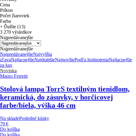
Cena
Príkon
Počet žiaroviek
Farba
+ Ďalšie (13)
3 270 výsledkov
Najpredávanejšie
Najpredávanejšie
Najpredávanejšie
Najvyššia
zľava
Najlacnejšie
Najdrahšie
Najnovšie
Podľa hodnotenia
Najlacnejšie
za kus
Novinka
Mauro Ferretti
Stolová lampa Torr
S textilným tienidlom,
keramická, do zásuvky, v horčicovej
farbe/biela, výška 46 cm
Na sklade
Posledné kúsky
79 €
Do košíka
Do košíka