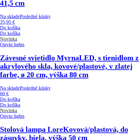
41,5 cm
Na sklade
Posledné kúsky
35,95 €
Do košíka
Do košíka
Novinka
Opviq lights
Závesné svietidlo Myrna
LED, s tienidlom z
akrylového skla, kovové/plastové, v zlatej
farbe, ø 20 cm, výška 80 cm
Na sklade
Posledné kúsky
60 €
Do košíka
Do košíka
Novinka
Opviq lights
Stolová lampa Lore
Kovová/plastová, do
zásuvky, biela, výška 50 cm