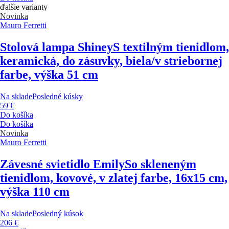
ďalšie varianty
Novinka
Mauro Ferretti
Stolová lampa Shiney
S textilným tienidlom,
keramická, do zásuvky, biela/v striebornej
farbe, výška 51 cm
Na sklade
Posledné kúsky
59 €
Do košíka
Do košíka
Novinka
Mauro Ferretti
Závesné svietidlo Emily
So skleneným
tienidlom, kovové, v zlatej farbe, 16x15 cm,
výška 110 cm
Na sklade
Posledný kúsok
206 €