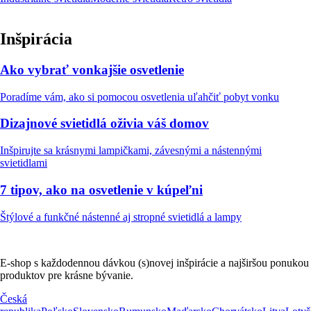
Inšpirácia
Ako vybrať vonkajšie osvetlenie
Poradíme vám, ako si pomocou osvetlenia uľahčiť pobyt vonku
Dizajnové svietidlá oživia váš domov
Inšpirujte sa krásnymi lampičkami, závesnými a nástennými
svietidlami
7 tipov, ako na osvetlenie v kúpeľni
Štýlové a funkčné nástenné aj stropné svietidlá a lampy
E-shop s každodennou dávkou (s)novej inšpirácie a najširšou ponukou
produktov pre krásne bývanie.
Česká