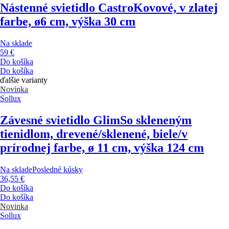
Nástenné svietidlo Castro
Kovové, v zlatej
farbe, ø6 cm, výška 30 cm
Na sklade
59 €
Do košíka
Do košíka
ďalšie varianty
Novinka
Sollux
Závesné svietidlo Glim
So skleneným
tienidlom, drevené/sklenené, biele/v
prírodnej farbe, ø 11 cm, výška 124 cm
Na sklade
Posledné kúsky
36,55 €
Do košíka
Do košíka
Novinka
Sollux