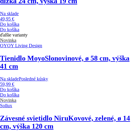
dĺžka 24 cm, výška 19 cm
Na sklade
49,95 €
Do košíka
Do košíka
ďalšie varianty
Novinka
OYOY Living Design
Tienidlo Moyo
Slonovinové, ø 58 cm, výška
41 cm
Na sklade
Posledné kúsky
59,99 €
Do košíka
Do košíka
Novinka
Sollux
Závesné svietidlo Niru
Kovové, zelené, ø 14
cm, výška 120 cm