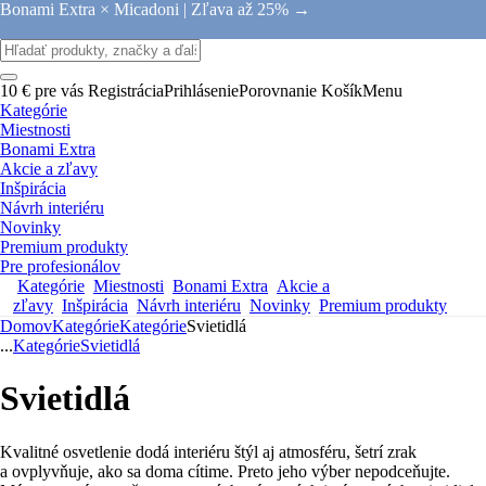
Bonami Extra × Micadoni |
Zľava až 25% →
10 € pre vás
Registrácia
Prihlásenie
Porovnanie
Košík
Menu
Kategórie
Miestnosti
Bonami Extra
Akcie a zľavy
Inšpirácia
Návrh interiéru
Novinky
Premium produkty
Pre profesionálov
Kategórie
Miestnosti
Bonami Extra
Akcie a
zľavy
Inšpirácia
Návrh interiéru
Novinky
Premium produkty
Domov
Kategórie
Kategórie
Svietidlá
...
Kategórie
Svietidlá
Svietidlá
Kvalitné osvetlenie dodá interiéru štýl aj atmosféru, šetrí zrak
a ovplyvňuje, ako sa doma cítime. Preto jeho výber nepodceňujte.