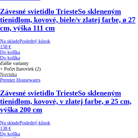
Závesné svietidlo Trieste
So skleneným
tienidlom, kovové, biele/v zlatej farbe, ø 27
cm, výška 111 cm
Na sklade
Posledný kúsok
158 €
Do košíka
Do košíka
ďalšie varianty
+ Počet žiaroviek (2)
Novinka
Premier Housewares
Závesné svietidlo Trieste
So skleneným
tienidlom, kovové, v zlatej farbe, ø 25 cm,
výška 200 cm
Na sklade
Posledný kúsok
138 €
Do košíka