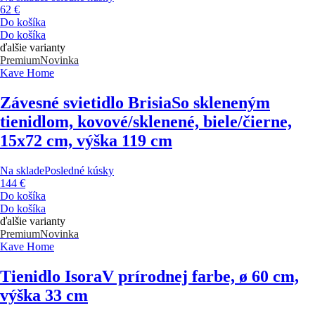
62 €
Do košíka
Do košíka
ďalšie varianty
Premium
Novinka
Kave Home
Závesné svietidlo Brisia
So skleneným
tienidlom, kovové/sklenené, biele/čierne,
15x72 cm, výška 119 cm
Na sklade
Posledné kúsky
144 €
Do košíka
Do košíka
ďalšie varianty
Premium
Novinka
Kave Home
Tienidlo Isora
V prírodnej farbe, ø 60 cm,
výška 33 cm