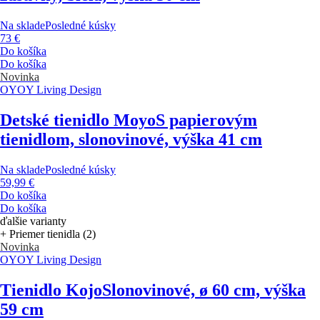
Na sklade
Posledné kúsky
73 €
Do košíka
Do košíka
Novinka
OYOY Living Design
Detské tienidlo Moyo
S papierovým
tienidlom, slonovinové, výška 41 cm
Na sklade
Posledné kúsky
59,99 €
Do košíka
Do košíka
ďalšie varianty
+ Priemer tienidla (2)
Novinka
OYOY Living Design
Tienidlo Kojo
Slonovinové, ø 60 cm, výška
59 cm