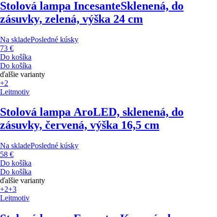
Stolová lampa Incesante
Sklenená, do
zásuvky, zelená, výška 24 cm
Na sklade
Posledné kúsky
73 €
Do košíka
Do košíka
ďalšie varianty
+2
Leitmotiv
Stolová lampa Aro
LED, sklenená, do
zásuvky, červená, výška 16,5 cm
Na sklade
Posledné kúsky
58 €
Do košíka
Do košíka
ďalšie varianty
+2
+3
Leitmotiv