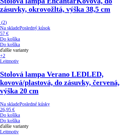
Stolová lampa Encantar
Kovová, do
zásuvky, okrovožltá, výška 38,5 cm
(
2
)
Na sklade
Posledný kúsok
57 €
Do košíka
Do košíka
ďalšie varianty
+2
Leitmotiv
Stolová lampa Verano LED
LED,
kovová/plastová, do zásuvky, červená,
výška 20 cm
Na sklade
Posledné kúsky
26,95 €
Do košíka
Do košíka
ďalšie varianty
Leitmotiv