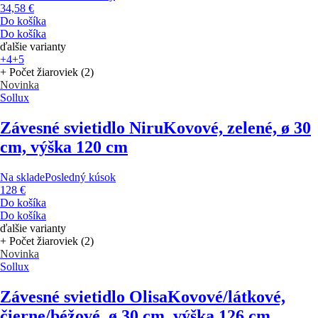
34,58 €
Do košíka
Do košíka
ďalšie varianty
+4
+5
+ Počet žiaroviek (2)
Novinka
Sollux
Závesné svietidlo Niru
Kovové, zelené, ø 30
cm, výška 120 cm
Na sklade
Posledný kúsok
128 €
Do košíka
Do košíka
ďalšie varianty
+ Počet žiaroviek (2)
Novinka
Sollux
Závesné svietidlo Olisa
Kovové/látkové,
čierne/béžové, ø 30 cm, výška 126 cm