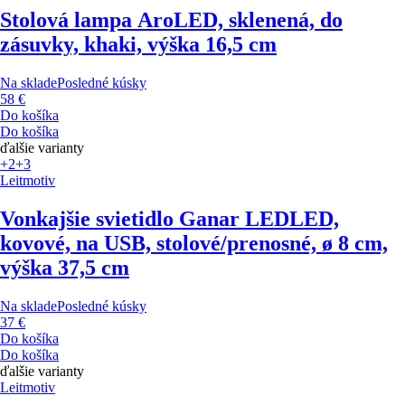
Stolová lampa Aro
LED, sklenená, do
zásuvky, khaki, výška 16,5 cm
Na sklade
Posledné kúsky
58 €
Do košíka
Do košíka
ďalšie varianty
+2
+3
Leitmotiv
Vonkajšie svietidlo Ganar LED
LED,
kovové, na USB, stolové/prenosné, ø 8 cm,
výška 37,5 cm
Na sklade
Posledné kúsky
37 €
Do košíka
Do košíka
ďalšie varianty
Leitmotiv