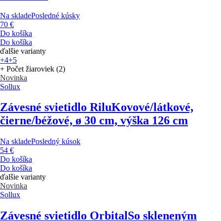
Na sklade
Posledné kúsky
70 €
Do košíka
Do košíka
ďalšie varianty
+4
+5
+ Počet žiaroviek (2)
Novinka
Sollux
Závesné svietidlo Rilu
Kovové/látkové,
čierne/béžové, ø 30 cm, výška 126 cm
Na sklade
Posledný kúsok
54 €
Do košíka
Do košíka
ďalšie varianty
Novinka
Sollux
Závesné svietidlo Orbital
So skleneným