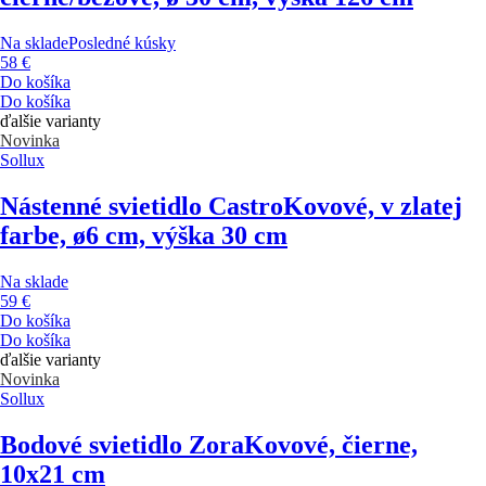
Na sklade
Posledné kúsky
58 €
Do košíka
Do košíka
ďalšie varianty
Novinka
Sollux
Nástenné svietidlo Castro
Kovové, v zlatej
farbe, ø6 cm, výška 30 cm
Na sklade
59 €
Do košíka
Do košíka
ďalšie varianty
Novinka
Sollux
Bodové svietidlo Zora
Kovové, čierne,
10x21 cm