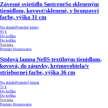
Závesné svietidlo Søstrene
So skleneným
tienidlom, kovové/sklenené, v bronzovej
farbe, výška 31 cm
Na sklade
Posledné kúsky
95 €
Do košíka
Do košíka
Novinka
Premier Housewares
Stolová lampa Nell
S textilným tienidlom,
kovová, do zásuvky, krémovobiela/v
striebornej farbe, výška 36 cm
Na sklade
Posledný kúsok
51 €
Do košíka
Do košíka
Novinka
Premier Housewares