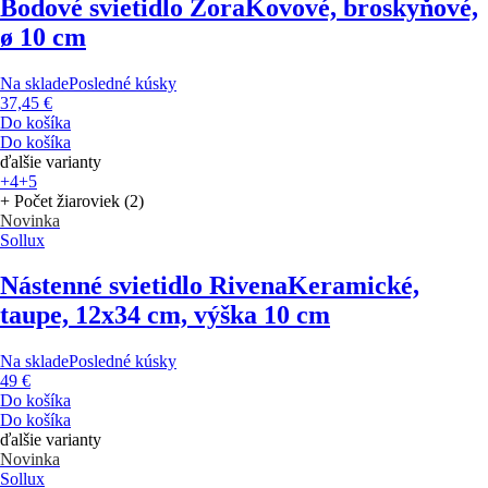
Bodové svietidlo Zora
Kovové, broskyňové,
ø 10 cm
Na sklade
Posledné kúsky
37,45 €
Do košíka
Do košíka
ďalšie varianty
+4
+5
+ Počet žiaroviek (2)
Novinka
Sollux
Nástenné svietidlo Rivena
Keramické,
taupe, 12x34 cm, výška 10 cm
Na sklade
Posledné kúsky
49 €
Do košíka
Do košíka
ďalšie varianty
Novinka
Sollux