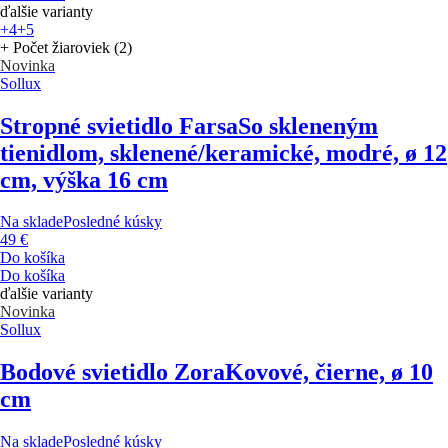
ďalšie varianty
+4
+5
+ Počet žiaroviek (2)
Novinka
Sollux
Stropné svietidlo Farsa
So skleneným
tienidlom, sklenené/keramické, modré, ø 12
cm, výška 16 cm
Na sklade
Posledné kúsky
49 €
Do košíka
Do košíka
ďalšie varianty
Novinka
Sollux
Bodové svietidlo Zora
Kovové, čierne, ø 10
cm
Na sklade
Posledné kúsky