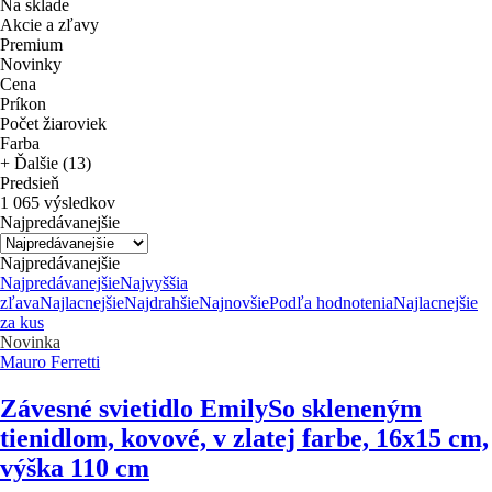
Na sklade
Akcie a zľavy
Premium
Novinky
Cena
Príkon
Počet žiaroviek
Farba
+ Ďalšie (13)
Predsieň
1 065 výsledkov
Najpredávanejšie
Najpredávanejšie
Najpredávanejšie
Najvyššia
zľava
Najlacnejšie
Najdrahšie
Najnovšie
Podľa hodnotenia
Najlacnejšie
za kus
Novinka
Mauro Ferretti
Závesné svietidlo Emily
So skleneným
tienidlom, kovové, v zlatej farbe, 16x15 cm,
výška 110 cm