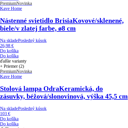
Premium
Novinka
Kave Home
Nástenné svietidlo Brisia
Kovové/sklenené,
biele/v zlatej farbe, ø8 cm
Na sklade
Posledný kúsok
26,98 €
Do košíka
Do košíka
ďalšie varianty
+ Priemer (2)
Premium
Novinka
Kave Home
Stolová lampa Odra
Keramická, do
zásuvky, béžová/slonovinová, výška 45,5 cm
Na sklade
Posledný kúsok
103 €
Do košíka
Do košíka