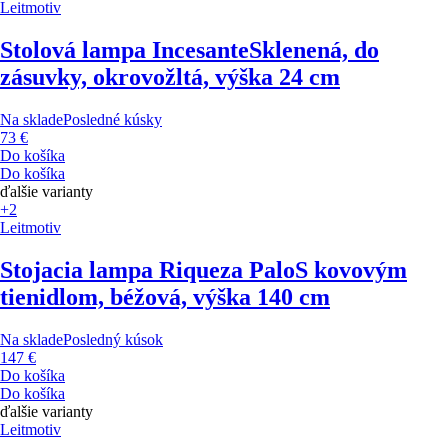
Leitmotiv
Stolová lampa Incesante
Sklenená, do
zásuvky, okrovožltá, výška 24 cm
Na sklade
Posledné kúsky
73 €
Do košíka
Do košíka
ďalšie varianty
+2
Leitmotiv
Stojacia lampa Riqueza Palo
S kovovým
tienidlom, béžová, výška 140 cm
Na sklade
Posledný kúsok
147 €
Do košíka
Do košíka
ďalšie varianty
Leitmotiv