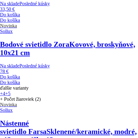
Na sklade
Posledné kúsky
33,50 €
Do košíka
Do košíka
Novinka
Sollux
Bodové svietidlo Zora
Kovové, broskyňové,
10x21 cm
Na sklade
Posledné kúsky
78 €
Do košíka
Do košíka
ďalšie varianty
+4
+5
+ Počet žiaroviek (2)
Novinka
Sollux
Nástenné
svietidlo Farsa
Sklenené/keramické, modré,