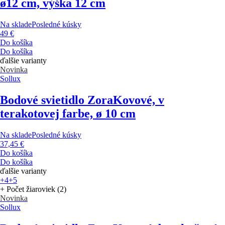
ø12 cm, výška 12 cm
Na sklade
Posledné kúsky
49 €
Do košíka
Do košíka
ďalšie varianty
Novinka
Sollux
Bodové svietidlo Zora
Kovové, v
terakotovej farbe, ø 10 cm
Na sklade
Posledné kúsky
37,45 €
Do košíka
Do košíka
ďalšie varianty
+4
+5
+ Počet žiaroviek (2)
Novinka
Sollux