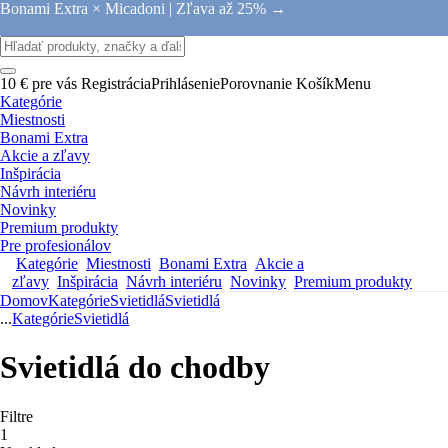
Bonami Extra × Micadoni |
Zľava až 25% →
10 € pre vás
Registrácia
Prihlásenie
Porovnanie
Košík
Menu
Kategórie
Miestnosti
Bonami Extra
Akcie a zľavy
Inšpirácia
Návrh interiéru
Novinky
Premium produkty
Pre profesionálov
Kategórie
Miestnosti
Bonami Extra
Akcie a
zľavy
Inšpirácia
Návrh interiéru
Novinky
Premium produkty
Domov
Kategórie
Svietidlá
Svietidlá
...
Kategórie
Svietidlá
Svietidlá do chodby
Filtre
1