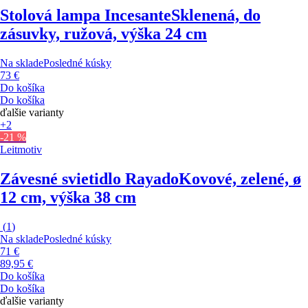
Stolová lampa Incesante
Sklenená, do
zásuvky, ružová, výška 24 cm
Na sklade
Posledné kúsky
73 €
Do košíka
Do košíka
ďalšie varianty
+2
-21 %
Leitmotiv
Závesné svietidlo Rayado
Kovové, zelené, ø
12 cm, výška 38 cm
(
1
)
Na sklade
Posledné kúsky
71 €
89,95 €
Do košíka
Do košíka
ďalšie varianty