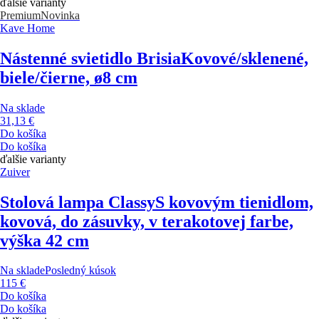
ďalšie varianty
Premium
Novinka
Kave Home
Nástenné svietidlo Brisia
Kovové/sklenené,
biele/čierne, ø8 cm
Na sklade
31,13 €
Do košíka
Do košíka
ďalšie varianty
Zuiver
Stolová lampa Classy
S kovovým tienidlom,
kovová, do zásuvky, v terakotovej farbe,
výška 42 cm
Na sklade
Posledný kúsok
115 €
Do košíka
Do košíka