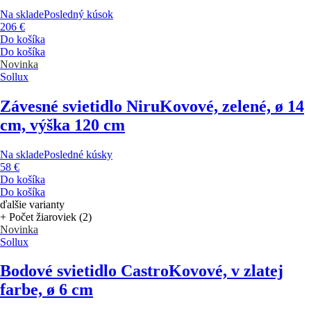
Na sklade
Posledný kúsok
206 €
Do košíka
Do košíka
Novinka
Sollux
Závesné svietidlo Niru
Kovové, zelené, ø 14
cm, výška 120 cm
Na sklade
Posledné kúsky
58 €
Do košíka
Do košíka
ďalšie varianty
+ Počet žiaroviek (2)
Novinka
Sollux
Bodové svietidlo Castro
Kovové, v zlatej
farbe, ø 6 cm