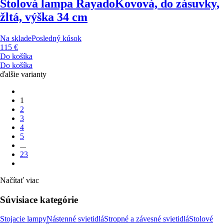
Stolová lampa Rayado
Kovová, do zásuvky,
žltá, výška 34 cm
Na sklade
Posledný kúsok
115 €
Do košíka
Do košíka
ďalšie varianty
1
2
3
4
5
...
23
Načítať viac
Súvisiace kategórie
Stojacie lampy
Nástenné svietidlá
Stropné a závesné svietidlá
Stolové