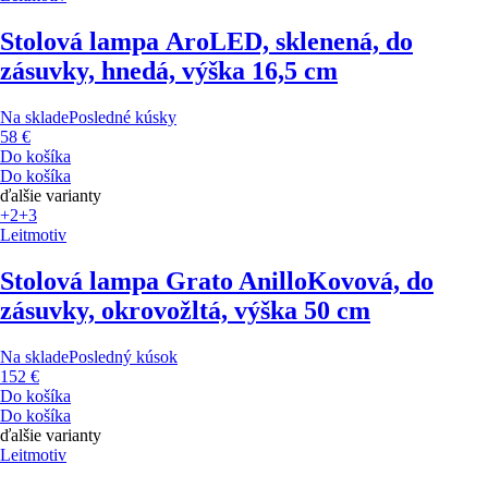
Stolová lampa Aro
LED, sklenená, do
zásuvky, hnedá, výška 16,5 cm
Na sklade
Posledné kúsky
58 €
Do košíka
Do košíka
ďalšie varianty
+2
+3
Leitmotiv
Stolová lampa Grato Anillo
Kovová, do
zásuvky, okrovožltá, výška 50 cm
Na sklade
Posledný kúsok
152 €
Do košíka
Do košíka
ďalšie varianty
Leitmotiv