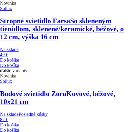
Novinka
Sollux
Stropné svietidlo Farsa
So skleneným
tienidlom, sklenené/keramické, béžové, ø
12 cm, výška 16 cm
Na sklade
49 €
Do košíka
Do košíka
ďalšie varianty
Novinka
Sollux
Bodové svietidlo Zora
Kovové, béžové,
10x21 cm
Na sklade
Posledné kúsky
82 €
Do košíka
Do košíka