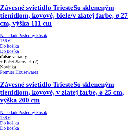
Závesné svietidlo Trieste
So skleneným
tienidlom, kovové, biele/v zlatej farbe, ø 27
cm, výška 111 cm
Na sklade
Posledný kúsok
158 €
Do košíka
Do košíka
ďalšie varianty
+ Počet žiaroviek (2)
Novinka
Premier Housewares
Závesné svietidlo Trieste
So skleneným
tienidlom, kovové, v zlatej farbe, ø 25 cm,
výška 200 cm
Na sklade
Posledný kúsok
138 €
Do košíka
Do košíka