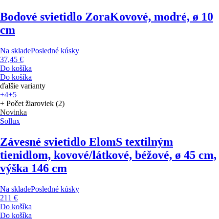
Bodové svietidlo Zora
Kovové, modré, ø 10
cm
Na sklade
Posledné kúsky
37,45 €
Do košíka
Do košíka
ďalšie varianty
+4
+5
+ Počet žiaroviek (2)
Novinka
Sollux
Závesné svietidlo Elom
S textilným
tienidlom, kovové/látkové, béžové, ø 45 cm,
výška 146 cm
Na sklade
Posledné kúsky
211 €
Do košíka
Do košíka