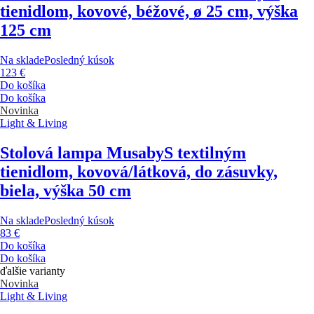
tienidlom, kovové, béžové, ø 25 cm, výška
125 cm
Na sklade
Posledný kúsok
123 €
Do košíka
Do košíka
Novinka
Light & Living
Stolová lampa Musaby
S textilným
tienidlom, kovová/látková, do zásuvky,
biela, výška 50 cm
Na sklade
Posledný kúsok
83 €
Do košíka
Do košíka
ďalšie varianty
Novinka
Light & Living