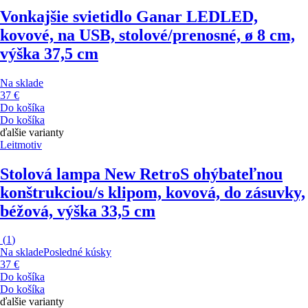
Vonkajšie svietidlo Ganar LED
LED,
kovové, na USB, stolové/prenosné, ø 8 cm,
výška 37,5 cm
Na sklade
37 €
Do košíka
Do košíka
ďalšie varianty
Leitmotiv
Stolová lampa New Retro
S ohýbateľnou
konštrukciou/s klipom, kovová, do zásuvky,
béžová, výška 33,5 cm
(
1
)
Na sklade
Posledné kúsky
37 €
Do košíka
Do košíka
ďalšie varianty