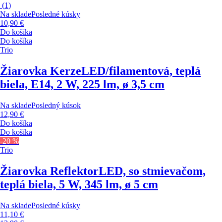
(
1
)
Na sklade
Posledné kúsky
10,90 €
Do košíka
Do košíka
Trio
Žiarovka Kerze
LED/filamentová, teplá
biela, E14, 2 W, 225 lm, ø 3,5 cm
Na sklade
Posledný kúsok
12,90 €
Do košíka
Do košíka
-20 %
Trio
Žiarovka Reflektor
LED, so stmievačom,
teplá biela, 5 W, 345 lm, ø 5 cm
Na sklade
Posledné kúsky
11,10 €