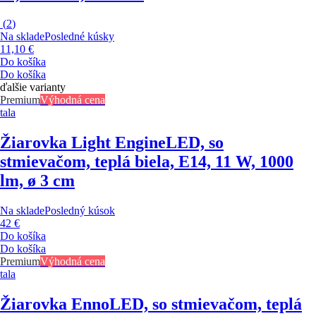
(
2
)
Na sklade
Posledné kúsky
11,10 €
Do košíka
Do košíka
ďalšie varianty
Premium
Výhodná cena
tala
Žiarovka Light Engine
LED, so
stmievačom, teplá biela, E14, 11 W, 1000
lm, ø 3 cm
Na sklade
Posledný kúsok
42 €
Do košíka
Do košíka
Premium
Výhodná cena
tala
Žiarovka Enno
LED, so stmievačom, teplá