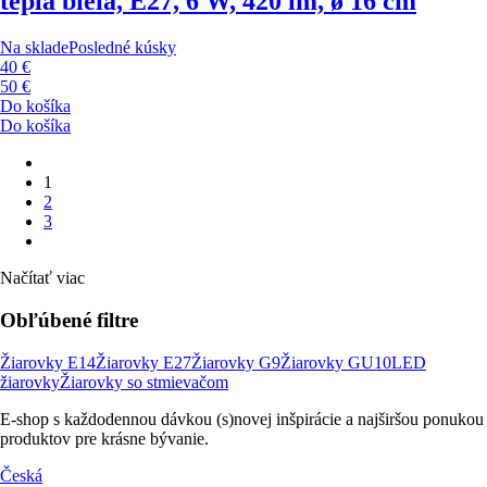
teplá biela, E27, 6 W, 420 lm, ø 16 cm
Na sklade
Posledné kúsky
40 €
50 €
Do košíka
Do košíka
1
2
3
Načítať viac
Obľúbené filtre
Žiarovky E14
Žiarovky E27
Žiarovky G9
Žiarovky GU10
LED
žiarovky
Žiarovky so stmievačom
E-shop s každodennou dávkou (s)novej inšpirácie a najširšou ponukou
produktov pre krásne bývanie.
Česká