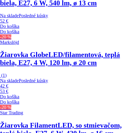
biela, E27, 6 W, 540 lm, ø 13 cm
Na sklade
Posledné kúsky
52 €
Do košíka
Do košíka
-20 %
Markslöjd
Žiarovka Globe
LED/filamentová, teplá
biela, E27, 4 W, 120 lm, ø 20 cm
(
1
)
Na sklade
Posledné kúsky
42 €
53 €
Do košíka
Do košíka
-20 %
Star Trading
Žiarovka Filament
LED, so stmievačom,