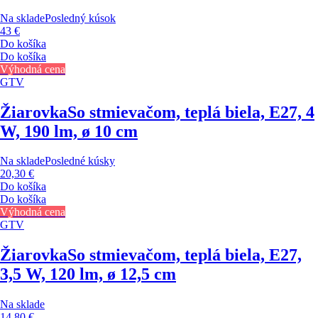
Na sklade
Posledný kúsok
43 €
Do košíka
Do košíka
Výhodná cena
GTV
Žiarovka
So stmievačom, teplá biela, E27, 4
W, 190 lm, ø 10 cm
Na sklade
Posledné kúsky
20,30 €
Do košíka
Do košíka
Výhodná cena
GTV
Žiarovka
So stmievačom, teplá biela, E27,
3,5 W, 120 lm, ø 12,5 cm
Na sklade
14,80 €