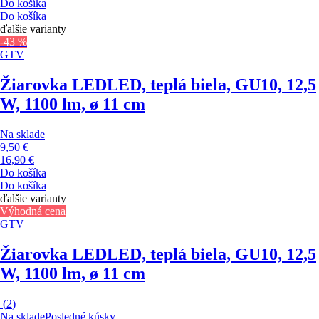
Do košíka
Do košíka
ďalšie varianty
-43 %
GTV
Žiarovka LED
LED, teplá biela, GU10, 12,5
W, 1100 lm, ø 11 cm
Na sklade
9,50 €
16,90 €
Do košíka
Do košíka
ďalšie varianty
Výhodná cena
GTV
Žiarovka LED
LED, teplá biela, GU10, 12,5
W, 1100 lm, ø 11 cm
(
2
)
Na sklade
Posledné kúsky