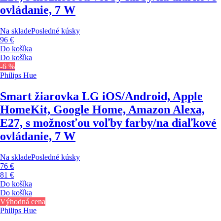
ovládanie, 7 W
Na sklade
Posledné kúsky
96 €
Do košíka
Do košíka
-6 %
Philips Hue
Smart žiarovka LG
iOS/Android, Apple
HomeKit, Google Home, Amazon Alexa,
E27, s možnosťou voľby farby/na diaľkové
ovládanie, 7 W
Na sklade
Posledné kúsky
76 €
81 €
Do košíka
Do košíka
Výhodná cena
Philips Hue