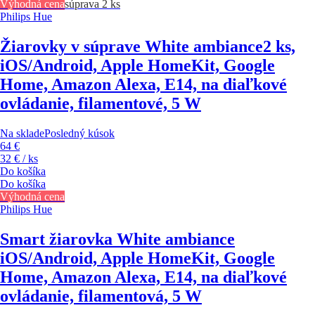
Výhodná cena
súprava 2 ks
Philips Hue
Žiarovky v súprave White ambiance
2 ks,
iOS/Android, Apple HomeKit, Google
Home, Amazon Alexa, E14, na diaľkové
ovládanie, filamentové, 5 W
Na sklade
Posledný kúsok
64 €
32 € / ks
Do košíka
Do košíka
Výhodná cena
Philips Hue
Smart žiarovka White ambiance
iOS/Android, Apple HomeKit, Google
Home, Amazon Alexa, E14, na diaľkové
ovládanie, filamentová, 5 W