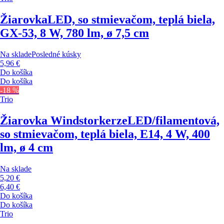
Žiarovka
LED, so stmievačom, teplá biela,
GX-53, 8 W, 780 lm, ø 7,5 cm
Na sklade
Posledné kúsky
5,96 €
Do košíka
Do košíka
-18 %
Trio
Žiarovka Windstorkerze
LED/filamentová,
so stmievačom, teplá biela, E14, 4 W, 400
lm, ø 4 cm
Na sklade
5,20 €
6,40 €
Do košíka
Do košíka
Trio