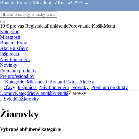
Bonami Extra × Micadoni |
Zľava až 25% →
10 € pre vás
Registrácia
Prihlásenie
Porovnanie
Košík
Menu
Kategórie
Miestnosti
Bonami Extra
Akcie a zľavy
Inšpirácia
Návrh interiéru
Novinky
Premium produkty
Pre profesionálov
Kategórie
Miestnosti
Bonami Extra
Akcie a
zľavy
Inšpirácia
Návrh interiéru
Novinky
Premium produkty
Domov
Kategórie
Svietidlá
Svietidlá
Žiarovky
...
Svietidlá
Žiarovky
Žiarovky
Vybrané obľúbené kategórie