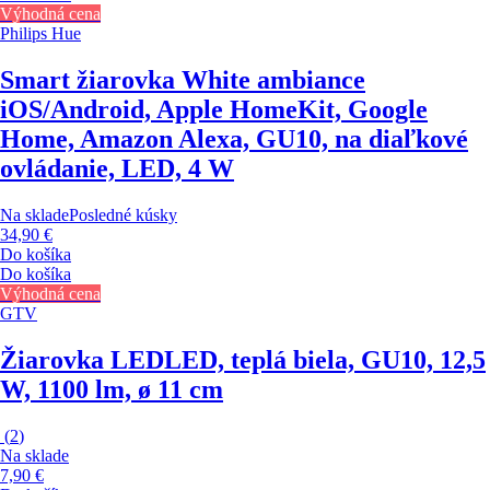
Výhodná cena
Philips Hue
Smart žiarovka White ambiance
iOS/Android, Apple HomeKit, Google
Home, Amazon Alexa, GU10, na diaľkové
ovládanie, LED, 4 W
Na sklade
Posledné kúsky
34,90 €
Do košíka
Do košíka
Výhodná cena
GTV
Žiarovka LED
LED, teplá biela, GU10, 12,5
W, 1100 lm, ø 11 cm
(
2
)
Na sklade
7,90 €