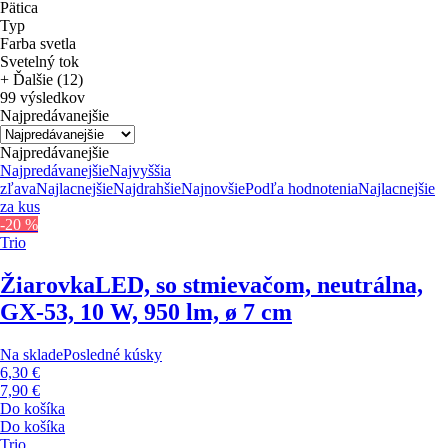
Pätica
Typ
Farba svetla
Svetelný tok
+ Ďalšie (12)
99 výsledkov
Najpredávanejšie
Najpredávanejšie
Najpredávanejšie
Najvyššia
zľava
Najlacnejšie
Najdrahšie
Najnovšie
Podľa hodnotenia
Najlacnejšie
za kus
-20 %
Trio
Žiarovka
LED, so stmievačom, neutrálna,
GX-53, 10 W, 950 lm, ø 7 cm
Na sklade
Posledné kúsky
6,30 €
7,90 €
Do košíka
Do košíka
Trio