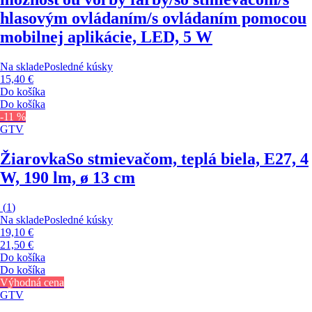
hlasovým ovládaním/s ovládaním pomocou
mobilnej aplikácie, LED, 5 W
Na sklade
Posledné kúsky
15,40 €
Do košíka
Do košíka
-11 %
GTV
Žiarovka
So stmievačom, teplá biela, E27, 4
W, 190 lm, ø 13 cm
(
1
)
Na sklade
Posledné kúsky
19,10 €
21,50 €
Do košíka
Do košíka
Výhodná cena
GTV