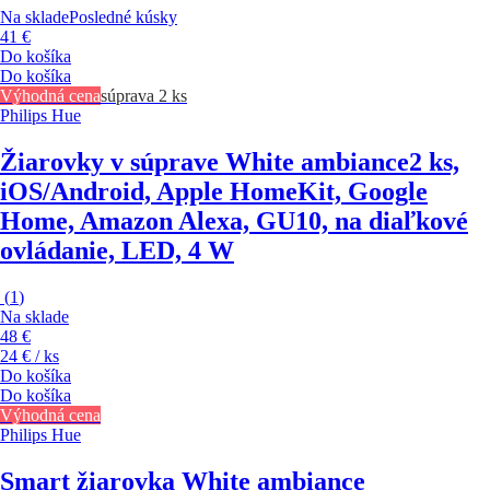
Na sklade
Posledné kúsky
41 €
Do košíka
Do košíka
Výhodná cena
súprava 2 ks
Philips Hue
Žiarovky v súprave White ambiance
2 ks,
iOS/Android, Apple HomeKit, Google
Home, Amazon Alexa, GU10, na diaľkové
ovládanie, LED, 4 W
(
1
)
Na sklade
48 €
24 € / ks
Do košíka
Do košíka
Výhodná cena
Philips Hue
Smart žiarovka White ambiance