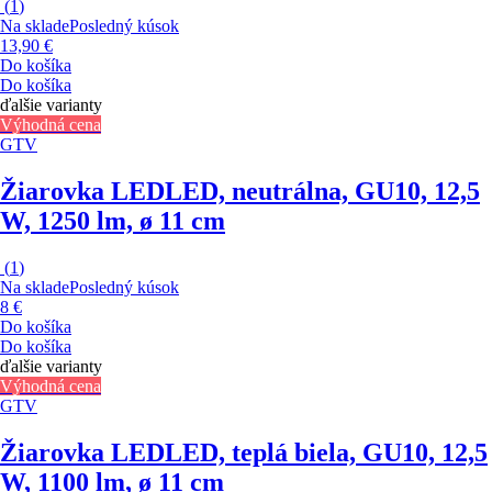
(
1
)
Na sklade
Posledný kúsok
13,90 €
Do košíka
Do košíka
ďalšie varianty
Výhodná cena
GTV
Žiarovka LED
LED, neutrálna, GU10, 12,5
W, 1250 lm, ø 11 cm
(
1
)
Na sklade
Posledný kúsok
8 €
Do košíka
Do košíka
ďalšie varianty
Výhodná cena
GTV
Žiarovka LED
LED, teplá biela, GU10, 12,5
W, 1100 lm, ø 11 cm