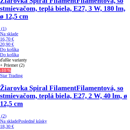
Žiarovka Spiral Filament
Filamentová, so
stmievačom, teplá biela, E27, 3 W, 180 lm,
ø 12,5 cm
(
1
)
Na sklade
16,70 €
20,90 €
Do košíka
Do košíka
ďalšie varianty
+ Priemer (2)
-10 %
Star Trading
Žiarovka Spiral Filament
Filamentová, so
stmievačom, teplá biela, E27, 2 W, 40 lm, ø
12,5 cm
(
2
)
Na sklade
Posledné kúsky
18,30 €