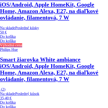
iOS/Android, Apple HomeKit, Google
Home, Amazon Alexa, E27, na diaľkové
ovládanie, filamentová, 7 W
Na sklade
Posledné kúsky
50 €
Do košíka
Do košíka
Výhodná cena
Philips Hue
Smart žiarovka White ambiance
iOS/Android, Apple HomeKit, Google
Home, Amazon Alexa, E27, na diaľkové
ovládanie, filamentová, 7 W
(
2
)
Na sklade
Posledný kúsok
35,40 €
Do košíka
Do košíka