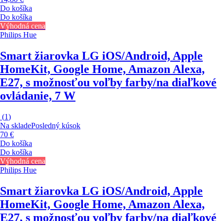
Do košíka
Do košíka
Výhodná cena
Philips Hue
Smart žiarovka LG
iOS/Android, Apple
HomeKit, Google Home, Amazon Alexa,
E27, s možnosťou voľby farby/na diaľkové
ovládanie, 7 W
(
1
)
Na sklade
Posledný kúsok
70 €
Do košíka
Do košíka
Výhodná cena
Philips Hue
Smart žiarovka LG
iOS/Android, Apple
HomeKit, Google Home, Amazon Alexa,
E27, s možnosťou voľby farby/na diaľkové