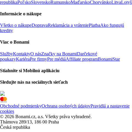
republika
Poľsko
Slovensko
Rumunsko
Maďarsko
Chorvátsko
Litva
Lotyš
Informácie o nákupe
Všetko o nákupe
Doprava
Reklamácia a vrátenie
Platba
Ako fungujú
kredity
Viac o Bonami
Služby
Kontakty
O nás
Značky na Bonami
Darčekové
poukazy
Kariéra
Pre firmy
Pre médiá
Affiliate program
BonamiStar
Stiahnite si Mobilnú aplikáciu
Sledujte nás na sociálnych sieťach
Obchodné podmienky
Ochrana osobných údajov
Pravidlá a nastavenie
cookies
© 2026 Bonami.cz, a.s. Všetky práva vyhradené.
Thámova 289/13, 186 00 Praha
Česká republika