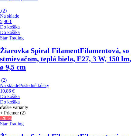
(
2
)
Na sklade
5,90 €
Do košíka
Do košíka
Star Trading
Žiarovka Spiral Filament
Filamentová, so
stmievačom, teplá biela, E27, 3 W, 150 lm,
ø 9,5 cm
(
2
)
Na sklade
Posledné kúsky
10,86 €
Do košíka
Do košíka
ďalšie varianty
+ Priemer (2)
-20 %
Star Trading