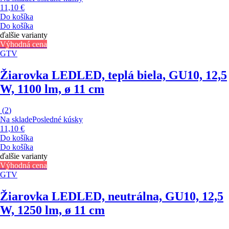
11,10 €
Do košíka
Do košíka
ďalšie varianty
Výhodná cena
GTV
Žiarovka LED
LED, teplá biela, GU10, 12,5
W, 1100 lm, ø 11 cm
(
2
)
Na sklade
Posledné kúsky
11,10 €
Do košíka
Do košíka
ďalšie varianty
Výhodná cena
GTV
Žiarovka LED
LED, neutrálna, GU10, 12,5
W, 1250 lm, ø 11 cm