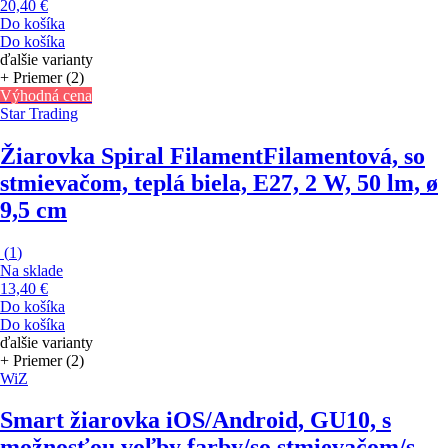
20,40 €
Do košíka
Do košíka
ďalšie varianty
+ Priemer (2)
Výhodná cena
Star Trading
Žiarovka Spiral Filament
Filamentová, so
stmievačom, teplá biela, E27, 2 W, 50 lm, ø
9,5 cm
(
1
)
Na sklade
13,40 €
Do košíka
Do košíka
ďalšie varianty
+ Priemer (2)
WiZ
Smart žiarovka
iOS/Android, GU10, s
možnosťou voľby farby/so stmievačom/s