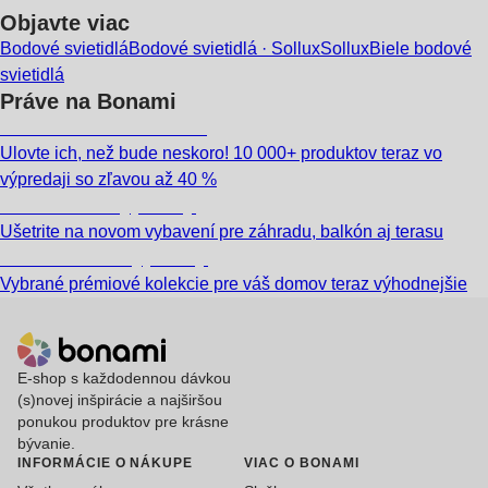
Objavte viac
Bodové svietidlá
Bodové svietidlá · Sollux
Sollux
Biele bodové
svietidlá
Práve na Bonami
Summer Sale až -40 %
Ulovte ich, než bude neskoro! 10 000+ produktov teraz vo
výpredaji so zľavou až 40 %
Záhrada vo výpredaji
Ušetrite na novom vybavení pre záhradu, balkón aj terasu
Prémiové vo výpredaji
Vybrané prémiové kolekcie pre váš domov teraz výhodnejšie
E-shop s každodennou dávkou
(s)novej inšpirácie a najširšou
ponukou produktov pre krásne
bývanie.
INFORMÁCIE O NÁKUPE
VIAC O BONAMI