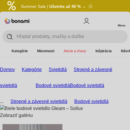
Summer Sale |
Ušetrite až 40 % →
Menu
Kategórie
Miestnosti
Akcie a zľavy
Inšpirácia
Návrh
Domov
Kategórie
Svietidlá
Stropné a závesné
svietidlá
Bodové svietidlá
Bodové svietidlá
...
Stropné a závesné svietidlá
Bodové svietidlá
Zobraziť galériu