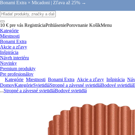
Bonami Extra × Micadoni |
Zľava až 25% →
10 € pre vás
Registrácia
Prihlásenie
Porovnanie
Košík
Menu
Kategórie
Miestnosti
Bonami Extra
Akcie a zľavy
Inšpirácia
Návrh interiéru
Novinky
Premium produkty
Pre profesionálov
Kategórie
Miestnosti
Bonami Extra
Akcie a zľavy
Inšpirácia
Návr
Domov
Kategórie
Svietidlá
Stropné a závesné svietidlá
Bodové svietidlá
B
...
Stropné a závesné svietidlá
Bodové svietidlá