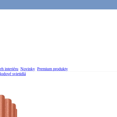
h interiéru
Novinky
Premium produkty
odové svietidlá