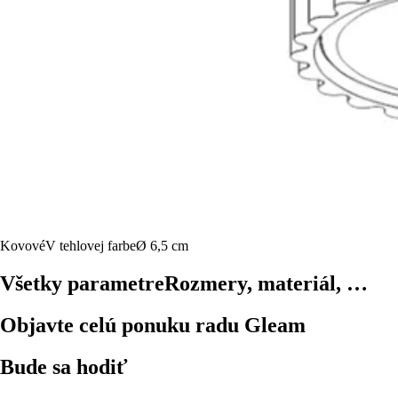
Kovové
V tehlovej farbe
Ø 6,5 cm
Všetky parametre
Rozmery, materiál, …
Objavte celú ponuku radu Gleam
Bude sa hodiť