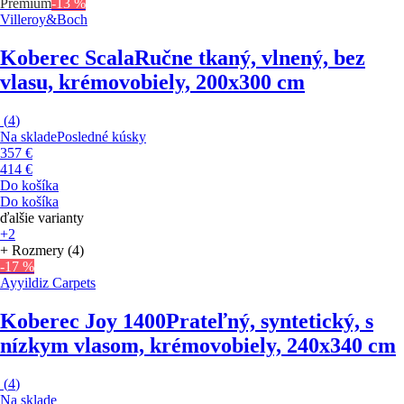
Premium
-13 %
Villeroy&Boch
Koberec Scala
Ručne tkaný, vlnený, bez
vlasu, krémovobiely, 200x300 cm
(
4
)
Na sklade
Posledné kúsky
357 €
414 €
Do košíka
Do košíka
ďalšie varianty
+2
+ Rozmery (4)
-17 %
Ayyildiz Carpets
Koberec Joy 1400
Prateľný, syntetický, s
nízkym vlasom, krémovobiely, 240x340 cm
(
4
)
Na sklade