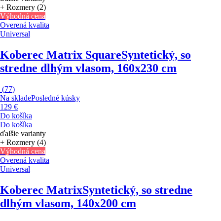
+ Rozmery (2)
Výhodná cena
Overená kvalita
Universal
Koberec Matrix Square
Syntetický, so
stredne dlhým vlasom, 160x230 cm
(
77
)
Na sklade
Posledné kúsky
129 €
Do košíka
Do košíka
ďalšie varianty
+ Rozmery (4)
Výhodná cena
Overená kvalita
Universal
Koberec Matrix
Syntetický, so stredne
dlhým vlasom, 140x200 cm