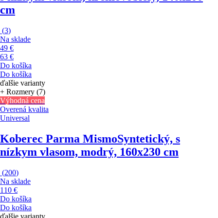
cm
(
3
)
Na sklade
49 €
63 €
Do košíka
Do košíka
ďalšie varianty
+ Rozmery (7)
Výhodná cena
Overená kvalita
Universal
Koberec Parma Mismo
Syntetický, s
nízkym vlasom, modrý, 160x230 cm
(
200
)
Na sklade
110 €
Do košíka
Do košíka
ďalšie varianty