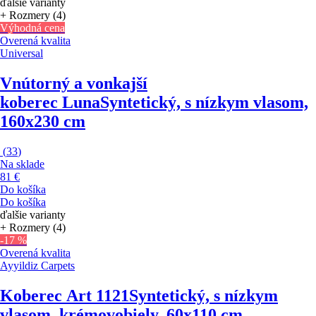
ďalšie varianty
+ Rozmery (4)
Výhodná cena
Overená kvalita
Universal
Vnútorný a vonkajší
koberec Luna
Syntetický, s nízkym vlasom,
160x230 cm
(
33
)
Na sklade
81 €
Do košíka
Do košíka
ďalšie varianty
+ Rozmery (4)
-17 %
Overená kvalita
Ayyildiz Carpets
Koberec Art 1121
Syntetický, s nízkym
vlasom, krémovobiely, 60x110 cm