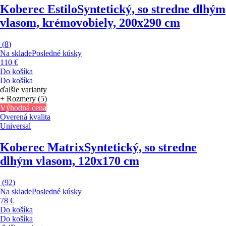
Koberec Estilo
Syntetický, so stredne dlhým
vlasom, krémovobiely, 200x290 cm
(
8
)
Na sklade
Posledné kúsky
110 €
Do košíka
Do košíka
ďalšie varianty
+ Rozmery (5)
Výhodná cena
Overená kvalita
Universal
Koberec Matrix
Syntetický, so stredne
dlhým vlasom, 120x170 cm
(
92
)
Na sklade
Posledné kúsky
78 €
Do košíka
Do košíka