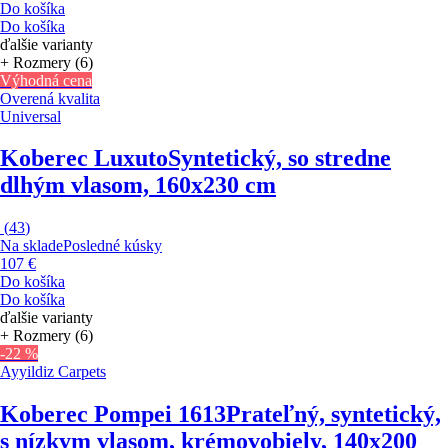
Do košíka
Do košíka
ďalšie varianty
+ Rozmery (6)
Výhodná cena
Overená kvalita
Universal
Koberec Luxuto
Syntetický, so stredne
dlhým vlasom, 160x230 cm
(
43
)
Na sklade
Posledné kúsky
107 €
Do košíka
Do košíka
ďalšie varianty
+ Rozmery (6)
-22 %
Ayyildiz Carpets
Koberec Pompei 1613
Prateľný, syntetický,
s nízkym vlasom, krémovobiely, 140x200