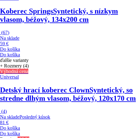
Koberec Springs
Syntetický, s nízkym
vlasom, béžový, 134x200 cm
(
67
)
Na sklade
59 €
Do košíka
Do košíka
ďalšie varianty
+ Rozmery (4)
Výhodná cena
Universal
Detský hrací koberec Clown
Syntetický, so
stredne dlhým vlasom, béžový, 120x170 cm
(
4
)
Na sklade
Posledný kúsok
81 €
Do košíka
Do košíka