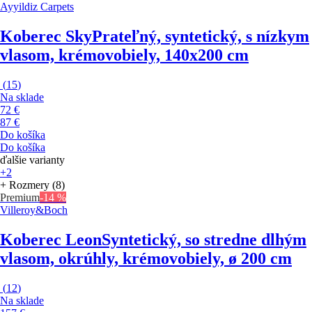
Ayyildiz Carpets
Koberec Sky
Prateľný, syntetický, s nízkym
vlasom, krémovobiely, 140x200 cm
(
15
)
Na sklade
72 €
87 €
Do košíka
Do košíka
ďalšie varianty
+2
+ Rozmery (8)
Premium
-14 %
Villeroy&Boch
Koberec Leon
Syntetický, so stredne dlhým
vlasom, okrúhly, krémovobiely, ø 200 cm
(
12
)
Na sklade