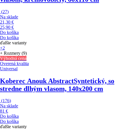
(
27
)
Na sklade
21,30 €
25,90 €
Do košíka
Do košíka
ďalšie varianty
+2
+ Rozmery (9)
Výhodná cena
Overená kvalita
Universal
Koberec Anouk Abstract
Syntetický, so
stredne dlhým vlasom, 140x200 cm
(
176
)
Na sklade
81 €
Do košíka
Do košíka
ďalšie varianty