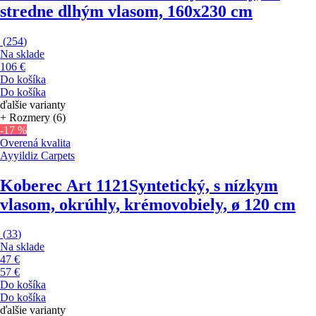
stredne dlhým vlasom, 160x230 cm
(
254
)
Na sklade
106 €
Do košíka
Do košíka
ďalšie varianty
+ Rozmery (6)
-17 %
Overená kvalita
Ayyildiz Carpets
Koberec Art 1121
Syntetický, s nízkym
vlasom, okrúhly, krémovobiely, ø 120 cm
(
33
)
Na sklade
47 €
57 €
Do košíka
Do košíka
ďalšie varianty