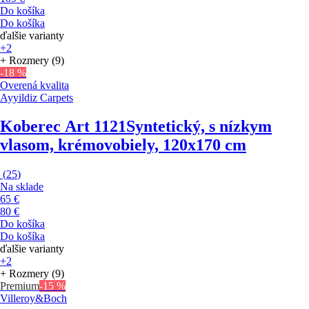
Do košíka
Do košíka
ďalšie varianty
+2
+ Rozmery (9)
-18 %
Overená kvalita
Ayyildiz Carpets
Koberec Art 1121
Syntetický, s nízkym
vlasom, krémovobiely, 120x170 cm
(
25
)
Na sklade
65 €
80 €
Do košíka
Do košíka
ďalšie varianty
+2
+ Rozmery (9)
Premium
-15 %
Villeroy&Boch