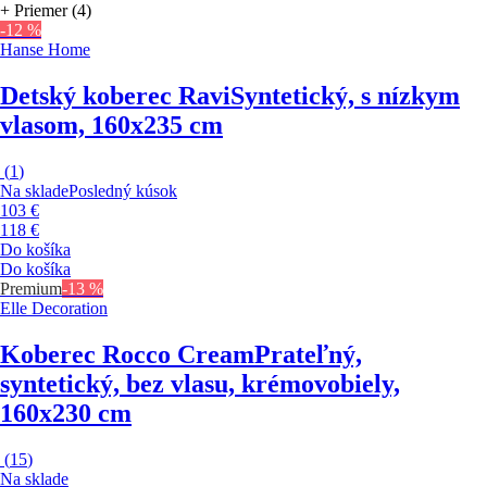
+ Priemer (4)
-12 %
Hanse Home
Detský koberec Ravi
Syntetický, s nízkym
vlasom, 160x235 cm
(
1
)
Na sklade
Posledný kúsok
103 €
118 €
Do košíka
Do košíka
Premium
-13 %
Elle Decoration
Koberec Rocco Cream
Prateľný,
syntetický, bez vlasu, krémovobiely,
160x230 cm
(
15
)
Na sklade