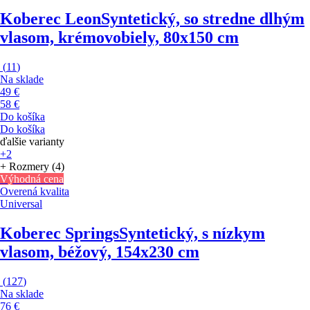
Koberec Leon
Syntetický, so stredne dlhým
vlasom, krémovobiely, 80x150 cm
(
11
)
Na sklade
49 €
58 €
Do košíka
Do košíka
ďalšie varianty
+2
+ Rozmery (4)
Výhodná cena
Overená kvalita
Universal
Koberec Springs
Syntetický, s nízkym
vlasom, béžový, 154x230 cm
(
127
)
Na sklade
76 €