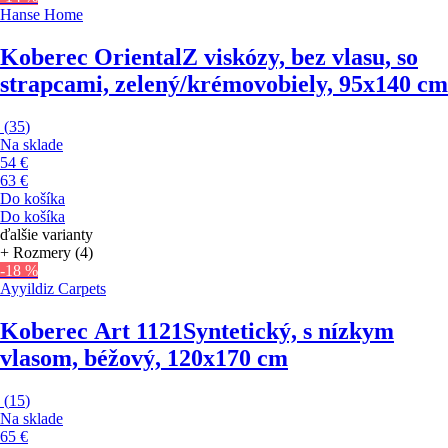
Hanse Home
Koberec Oriental
Z viskózy, bez vlasu, so
strapcami, zelený/krémovobiely, 95x140 cm
(
35
)
Na sklade
54 €
63 €
Do košíka
Do košíka
ďalšie varianty
+ Rozmery (4)
-18 %
Ayyildiz Carpets
Koberec Art 1121
Syntetický, s nízkym
vlasom, béžový, 120x170 cm
(
15
)
Na sklade
65 €