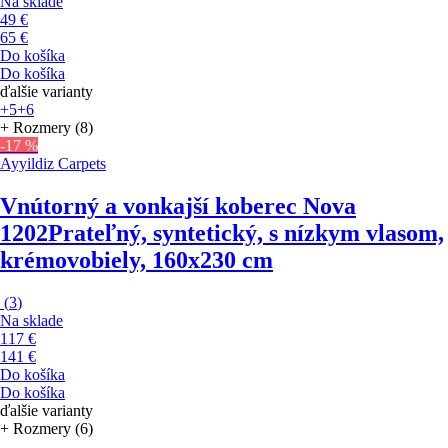
Na sklade
49 €
65 €
Do košíka
Do košíka
ďalšie varianty
+5
+6
+ Rozmery (8)
-17 %
Ayyildiz Carpets
Vnútorný a vonkajší koberec Nova
1202
Prateľný, syntetický, s nízkym vlasom,
krémovobiely, 160x230 cm
(
3
)
Na sklade
117 €
141 €
Do košíka
Do košíka
ďalšie varianty
+ Rozmery (6)