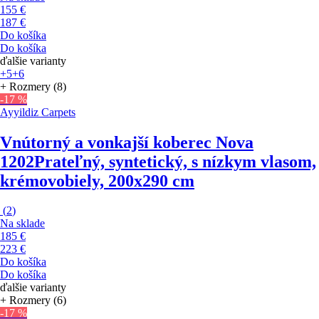
155 €
187 €
Do košíka
Do košíka
ďalšie varianty
+5
+6
+ Rozmery (8)
-17 %
Ayyildiz Carpets
Vnútorný a vonkajší koberec Nova
1202
Prateľný, syntetický, s nízkym vlasom,
krémovobiely, 200x290 cm
(
2
)
Na sklade
185 €
223 €
Do košíka
Do košíka
ďalšie varianty
+ Rozmery (6)
-17 %