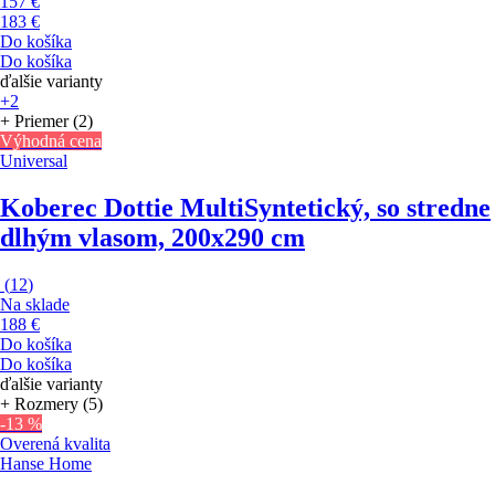
157 €
183 €
Do košíka
Do košíka
ďalšie varianty
+2
+ Priemer (2)
Výhodná cena
Universal
Koberec Dottie Multi
Syntetický, so stredne
dlhým vlasom, 200x290 cm
(
12
)
Na sklade
188 €
Do košíka
Do košíka
ďalšie varianty
+ Rozmery (5)
-13 %
Overená kvalita
Hanse Home