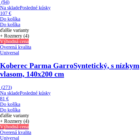
(
94
)
Na sklade
Posledné kúsky
107 €
Do košíka
Do košíka
ďalšie varianty
+ Rozmery (4)
Výhodná cena
Overená kvalita
Universal
Koberec Parma Garro
Syntetický, s nízkym
vlasom, 140x200 cm
(
273
)
Na sklade
Posledné kúsky
81 €
Do košíka
Do košíka
ďalšie varianty
+ Rozmery (4)
Výhodná cena
Overená kvalita
Universal