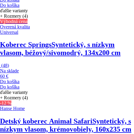
Do košíka
ďalšie varianty
+ Rozmery (4)
Výhodná cena
Overená kvalita
Universal
Koberec Springs
Syntetický, s nízkym
vlasom, béžový/sivomodrý, 134x200 cm
(
48
)
Na sklade
60 €
Do košíka
Do košíka
ďalšie varianty
+ Rozmery (4)
-12 %
Hanse Home
Detský koberec Animal Safari
Syntetický, s
nízkym vlasom, krémovobiely, 160x235 cm