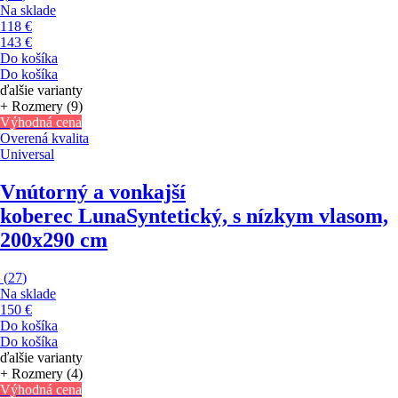
Na sklade
118 €
143 €
Do košíka
Do košíka
ďalšie varianty
+ Rozmery (9)
Výhodná cena
Overená kvalita
Universal
Vnútorný a vonkajší
koberec Luna
Syntetický, s nízkym vlasom,
200x290 cm
(
27
)
Na sklade
150 €
Do košíka
Do košíka
ďalšie varianty
+ Rozmery (4)
Výhodná cena