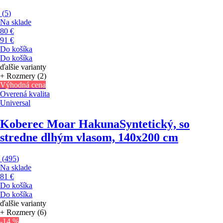
(
5
)
Na sklade
80 €
91 €
Do košíka
Do košíka
ďalšie varianty
+ Rozmery (2)
Výhodná cena
Overená kvalita
Universal
Koberec Moar Hakuna
Syntetický, so
stredne dlhým vlasom, 140x200 cm
(
495
)
Na sklade
81 €
Do košíka
Do košíka
ďalšie varianty
+ Rozmery (6)
-14 %