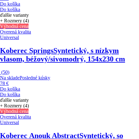
Do košíka
Do košíka
ďalšie varianty
+ Rozmery (4)
Výhodná cena
Overená kvalita
Universal
Koberec Springs
Syntetický, s nízkym
vlasom, béžový/sivomodrý, 154x230 cm
(
50
)
Na sklade
Posledné kúsky
78 €
Do košíka
Do košíka
ďalšie varianty
+ Rozmery (4)
Výhodná cena
Overená kvalita
Universal
Koberec Anouk Abstract
Syntetický, so