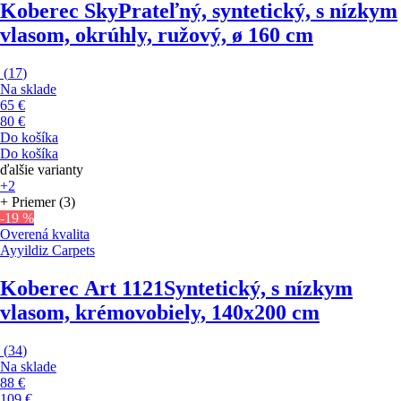
Koberec Sky
Prateľný, syntetický, s nízkym
vlasom, okrúhly, ružový, ø 160 cm
(
17
)
Na sklade
65 €
80 €
Do košíka
Do košíka
ďalšie varianty
+2
+ Priemer (3)
-19 %
Overená kvalita
Ayyildiz Carpets
Koberec Art 1121
Syntetický, s nízkym
vlasom, krémovobiely, 140x200 cm
(
34
)
Na sklade
88 €
109 €