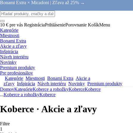
Bonami Extra × Micadoni |
Zľava až 25% →
10 € pre vás
Registrácia
Prihlásenie
Porovnanie
Košík
Menu
Kategórie
Miestnosti
Bonami Extra
Akcie a zľavy
Inšpirácia
Návrh interiéru
Novinky
Premium produkty
Pre profesionálov
Kategórie
Miestnosti
Bonami Extra
Akcie a
zľavy
Inšpirácia
Návrh interiéru
Novinky
Premium produkty
Domov
Kategórie
Koberce a rohožky
Koberce
Koberce
...
Koberce a rohožky
Koberce
Koberce · Akcie a zľavy
Filtre
1