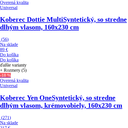
Overená kvalita
Universal
Koberec Dottie Multi
Syntetický, so stredne
dlhým vlasom, 160x230 cm
(
56
)
Na sklade
89 €
Do košíka
Do košíka
ďalšie varianty
+ Rozmery (5)
-18 %
Overená kvalita
Universal
Koberec Yen One
Syntetický, so stredne
dlhým vlasom, krémovobiely, 160x230 cm
(
271
)
Na sklade
217 €