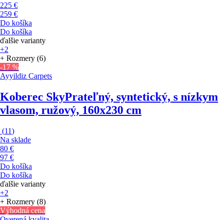
225 €
259 €
Do košíka
Do košíka
ďalšie varianty
+2
+ Rozmery (6)
-17 %
Ayyildiz Carpets
Koberec Sky
Prateľný, syntetický, s nízkym
vlasom, ružový, 160x230 cm
(
11
)
Na sklade
80 €
97 €
Do košíka
Do košíka
ďalšie varianty
+2
+ Rozmery (8)
Výhodná cena
Overená kvalita