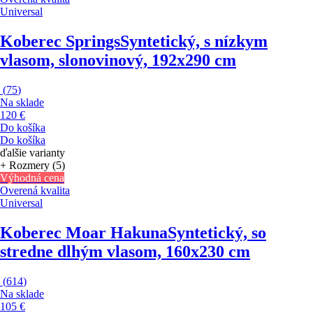
Universal
Koberec Springs
Syntetický, s nízkym
vlasom, slonovinový, 192x290 cm
(
75
)
Na sklade
120 €
Do košíka
Do košíka
ďalšie varianty
+ Rozmery (5)
Výhodná cena
Overená kvalita
Universal
Koberec Moar Hakuna
Syntetický, so
stredne dlhým vlasom, 160x230 cm
(
614
)
Na sklade
105 €