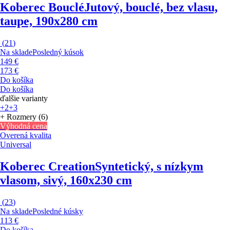
Koberec Bouclé
Jutový, bouclé, bez vlasu,
taupe, 190x280 cm
(
21
)
Na sklade
Posledný kúsok
149 €
173 €
Do košíka
Do košíka
ďalšie varianty
+2
+3
+ Rozmery (6)
Výhodná cena
Overená kvalita
Universal
Koberec Creation
Syntetický, s nízkym
vlasom, sivý, 160x230 cm
(
23
)
Na sklade
Posledné kúsky
113 €
Do košíka