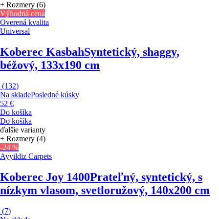
+ Rozmery (6)
Výhodná cena
Overená kvalita
Universal
Koberec Kasbah
Syntetický, shaggy,
béžový, 133x190 cm
(
132
)
Na sklade
Posledné kúsky
52 €
Do košíka
Do košíka
ďalšie varianty
+ Rozmery (4)
-24 %
Ayyildiz Carpets
Koberec Joy 1400
Prateľný, syntetický, s
nízkym vlasom, svetloružový, 140x200 cm
(
7
)