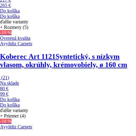
265 €
Do košíka
Do košíka
ďalšie varianty
+ Rozmery (5)
-19 %
Overená kvalita
Ayyildiz Carpets
Koberec Art 1121
Syntetický, s nízkym
vlasom, okrúhly, krémovobiely, ø 160 cm
(
21
)
Na sklade
80 €
99 €
Do košíka
Do košíka
ďalšie varianty
+ Priemer (4)
-18 %
Ayyildiz Carpets