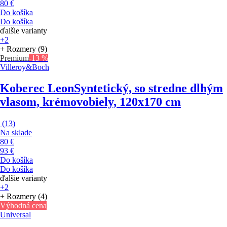
80 €
Do košíka
Do košíka
ďalšie varianty
+2
+ Rozmery (9)
Premium
-13 %
Villeroy&Boch
Koberec Leon
Syntetický, so stredne dlhým
vlasom, krémovobiely, 120x170 cm
(
13
)
Na sklade
80 €
93 €
Do košíka
Do košíka
ďalšie varianty
+2
+ Rozmery (4)
Výhodná cena
Universal