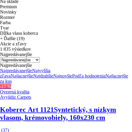
Na sklade
Premium
Novinky
Rozmer
Farba
Tvar
Dĺžka vlasu koberca
+ Ďalšie (19)
Akcie a zľavy
1 835 výsledkov
Najpredávanejšie
Najpredávanejšie
Najpredávanejšie
Najvyššia
zľava
Najlacnejšie
Najdrahšie
Najnovšie
Podľa hodnotenia
Najlacnejšie
za kus
-17 %
Overená kvalita
Ayyildiz Carpets
Koberec Art 1121
Syntetický, s nízkym
vlasom, krémovobiely, 160x230 cm
(
37
)