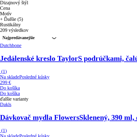
Dizajnový štýl
Cena
Motív
+ Ďalšie (5)
Rustikálny
209 výsledkov
Najpredávanejšie
Dutchbone
Jedálenské kreslo Taylor
S podrúčkami, čal
(
1
)
Na sklade
Posledné kúsky
299 €
Do košíka
Do košíka
ďalšie varianty
Dakls
Dávkovač mydla Flowers
Sklenený, 390 ml, 
(
1
)
Na sklade
Posledné kúsky