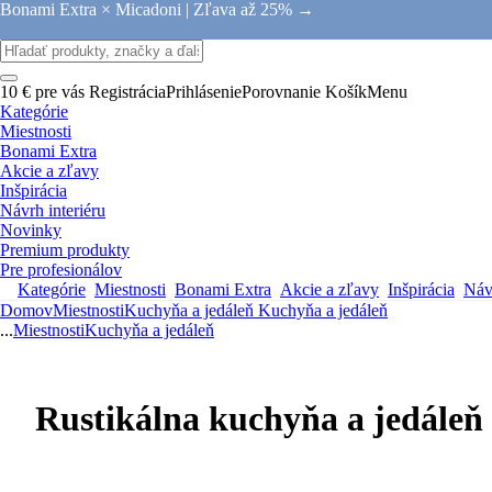
Bonami Extra × Micadoni |
Zľava až 25% →
10 € pre vás
Registrácia
Prihlásenie
Porovnanie
Košík
Menu
Kategórie
Miestnosti
Bonami Extra
Akcie a zľavy
Inšpirácia
Návrh interiéru
Novinky
Premium produkty
Pre profesionálov
Kategórie
Miestnosti
Bonami Extra
Akcie a zľavy
Inšpirácia
Návr
Domov
Miestnosti
Kuchyňa a jedáleň
Kuchyňa a jedáleň
...
Miestnosti
Kuchyňa a jedáleň
Rustikálna kuchyňa a jedáleň