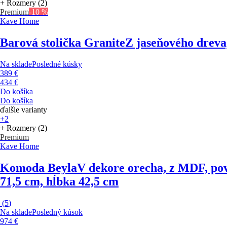
+ Rozmery (2)
Premium
-10 %
Kave Home
Barová stolička Granite
Z jaseňového dreva,
Na sklade
Posledné kúsky
389 €
434 €
Do košíka
Do košíka
ďalšie varianty
+2
+ Rozmery (2)
Premium
Kave Home
Komoda Beyla
V dekore orecha, z MDF, pov
71,5 cm, hĺbka 42,5 cm
(
5
)
Na sklade
Posledný kúsok
974 €