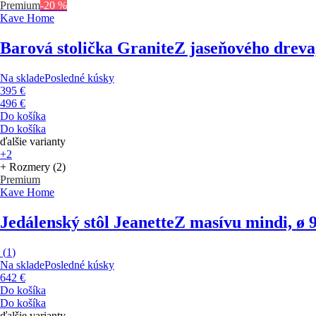
Premium
-20 %
Kave Home
Barová stolička Granite
Z jaseňového dreva,
Na sklade
Posledné kúsky
395 €
496 €
Do košíka
Do košíka
ďalšie varianty
+2
+ Rozmery (2)
Premium
Kave Home
Jedálenský stôl Jeanette
Z masívu mindi, ø 
(
1
)
Na sklade
Posledné kúsky
642 €
Do košíka
Do košíka
ďalšie varianty