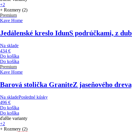
+2
+ Rozmery (2)
Premium
Kave Home
Jedálenské kreslo Idun
S podrúčkami, z dub
Na sklade
434 €
Do košíka
Do košíka
Premium
Kave Home
Barová stolička Granite
Z jaseňového dreva,
Na sklade
Posledné kúsky
496 €
Do košíka
Do košíka
ďalšie varianty
+2
+ Rozmery (2)