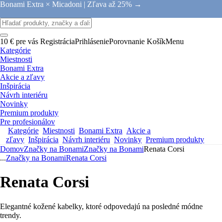
Bonami Extra × Micadoni |
Zľava až 25% →
10 € pre vás
Registrácia
Prihlásenie
Porovnanie
Košík
Menu
Kategórie
Miestnosti
Bonami Extra
Akcie a zľavy
Inšpirácia
Návrh interiéru
Novinky
Premium produkty
Pre profesionálov
Kategórie
Miestnosti
Bonami Extra
Akcie a
zľavy
Inšpirácia
Návrh interiéru
Novinky
Premium produkty
Domov
Značky na Bonami
Značky na Bonami
Renata Corsi
...
Značky na Bonami
Renata Corsi
Renata Corsi
Elegantné kožené kabelky, ktoré odpovedajú na posledné módne
trendy.