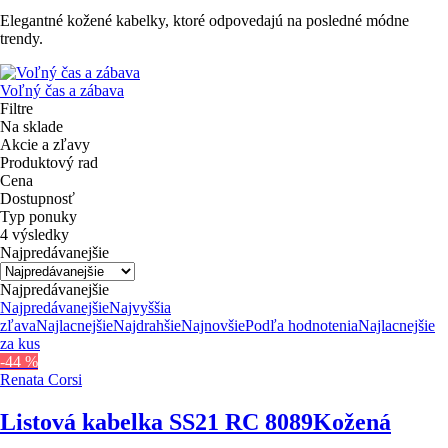
Elegantné kožené kabelky, ktoré odpovedajú na posledné módne
trendy.
Voľný čas a zábava
Filtre
Na sklade
Akcie a zľavy
Produktový rad
Cena
Dostupnosť
Typ ponuky
4 výsledky
Najpredávanejšie
Najpredávanejšie
Najpredávanejšie
Najvyššia
zľava
Najlacnejšie
Najdrahšie
Najnovšie
Podľa hodnotenia
Najlacnejšie
za kus
-44 %
Renata Corsi
Listová kabelka SS21 RC 8089
Kožená