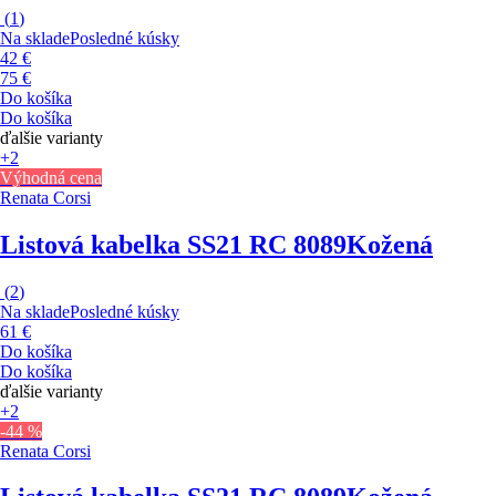
(
1
)
Na sklade
Posledné kúsky
42 €
75 €
Do košíka
Do košíka
ďalšie varianty
+2
Výhodná cena
Renata Corsi
Listová kabelka SS21 RC 8089
Kožená
(
2
)
Na sklade
Posledné kúsky
61 €
Do košíka
Do košíka
ďalšie varianty
+2
-44 %
Renata Corsi