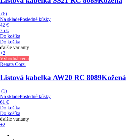
Listová kabelka SS21 RC 8089
Kožená
(
6
)
Na sklade
Posledné kúsky
42 €
75 €
Do košíka
Do košíka
ďalšie varianty
+2
Výhodná cena
Renata Corsi
Listová kabelka AW20 RC 8089
Kožená
(
1
)
Na sklade
Posledné kúsky
61 €
Do košíka
Do košíka
ďalšie varianty
+2