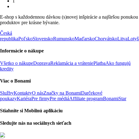
1
E-shop s každodennou dávkou (s)novej inšpirácie a najširšou ponukou
produktov pre krásne bývanie.
Česká
republika
Poľsko
Slovensko
Rumunsko
Maďarsko
Chorvátsko
Litva
Lotyš
Informácie o nákupe
Všetko o nákupe
Doprava
Reklamácia a vrátenie
Platba
Ako fungujú
kredity
Viac o Bonami
Služby
Kontakty
O nás
Značky na Bonami
Darčekové
poukazy
Kariéra
Pre firmy
Pre médiá
Affiliate program
BonamiStar
Stiahnite si Mobilnú aplikáciu
Sledujte nás na sociálnych sieťach