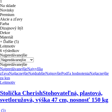
1
Na sklade
Novinky
Premium
Akcie a zľavy
Farba
Dizajnový štýl
Dekor
Materiál
+ Ďalšie (5)
Leitmotiv
6 výsledkov
Najpredávanejšie
Najpredávanejšie
Najpredávanejšie
Najvyššia
zľava
Najlacnejšie
Najdrahšie
Najnovšie
Podľa hodnotenia
Najlacnejšie
za kus
Leitmotiv
Stolička Cherish
Stohovateľná, plastová,
svetloružová, výška 47 cm, nosnosť 150 kg
(
5
)