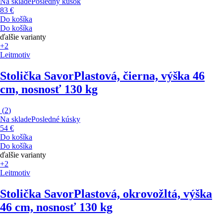
Na sklade
Posledný kúsok
83 €
Do košíka
Do košíka
ďalšie varianty
+2
Leitmotiv
Stolička Savor
Plastová, čierna, výška 46
cm, nosnosť 130 kg
(
2
)
Na sklade
Posledné kúsky
54 €
Do košíka
Do košíka
ďalšie varianty
+2
Leitmotiv
Stolička Savor
Plastová, okrovožltá, výška
46 cm, nosnosť 130 kg