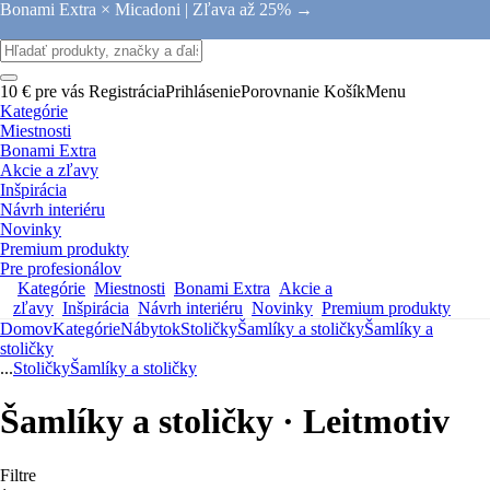
Bonami Extra × Micadoni |
Zľava až 25% →
10 € pre vás
Registrácia
Prihlásenie
Porovnanie
Košík
Menu
Kategórie
Miestnosti
Bonami Extra
Akcie a zľavy
Inšpirácia
Návrh interiéru
Novinky
Premium produkty
Pre profesionálov
Kategórie
Miestnosti
Bonami Extra
Akcie a
zľavy
Inšpirácia
Návrh interiéru
Novinky
Premium produkty
Domov
Kategórie
Nábytok
Stoličky
Šamlíky a stoličky
Šamlíky a
stoličky
...
Stoličky
Šamlíky a stoličky
Šamlíky a stoličky · Leitmotiv
Filtre