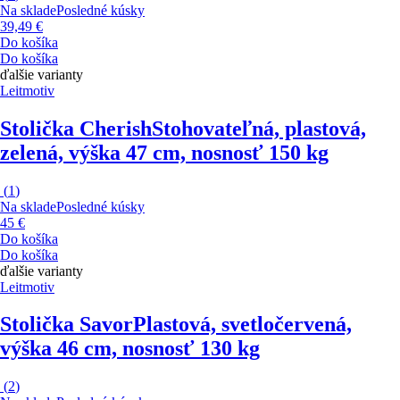
Na sklade
Posledné kúsky
39,49 €
Do košíka
Do košíka
ďalšie varianty
Leitmotiv
Stolička Cherish
Stohovateľná, plastová,
zelená, výška 47 cm, nosnosť 150 kg
(
1
)
Na sklade
Posledné kúsky
45 €
Do košíka
Do košíka
ďalšie varianty
Leitmotiv
Stolička Savor
Plastová, svetločervená,
výška 46 cm, nosnosť 130 kg
(
2
)