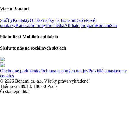
Viac o Bonami
Služby
Kontakty
O nás
Značky na Bonami
Darčekové
poukazy
Kariéra
Pre firmy
Pre médiá
Affiliate program
BonamiStar
Stiahnite si Mobilnú aplikáciu
Sledujte nás na sociálnych sieťach
Obchodné podmienky
Ochrana osobných údajov
Pravidlá a nastavenie
cookies
© 2026 Bonami.cz, a.s. Všetky práva vyhradené.
Thámova 289/13, 186 00 Praha
Česká republika