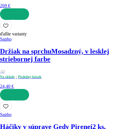
269 €
DO KOŠÍKA
ďalšie varianty
Sapho
Držiak na sprchu
Mosadzný, v lesklej
striebornej farbe
(
1
)
Na sklade
Posledný kúsok
24,40 €
DO KOŠÍKA
Sapho
Háčiky v súprave Gedy Pirenei
2 ks,