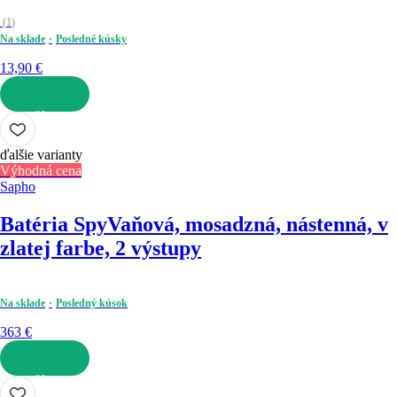
(
1
)
Na sklade
Posledné kúsky
13,90 €
DO KOŠÍKA
ďalšie varianty
Výhodná cena
Sapho
Batéria Spy
Vaňová, mosadzná, nástenná, v
zlatej farbe, 2 výstupy
Na sklade
Posledný kúsok
363 €
DO KOŠÍKA