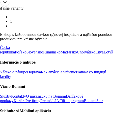
ďalšie varianty
1
E-shop s každodennou dávkou (s)novej inšpirácie a najširšou ponukou
produktov pre krásne bývanie.
Česká
republika
Poľsko
Slovensko
Rumunsko
Maďarsko
Chorvátsko
Litva
Lotyš
Informácie o nákupe
Všetko o nákupe
Doprava
Reklamácia a vrátenie
Platba
Ako fungujú
kredity
Viac o Bonami
Služby
Kontakty
O nás
Značky na Bonami
Darčekové
poukazy
Kariéra
Pre firmy
Pre médiá
Affiliate program
BonamiStar
Stiahnite si Mobilnú aplikáciu