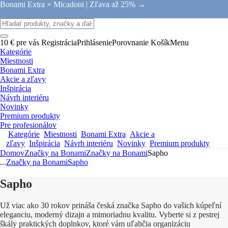
Bonami Extra × Micadoni |
Zľava až 25% →
10 € pre vás
Registrácia
Prihlásenie
Porovnanie
Košík
Menu
Kategórie
Miestnosti
Bonami Extra
Akcie a zľavy
Inšpirácia
Návrh interiéru
Novinky
Premium produkty
Pre profesionálov
Kategórie
Miestnosti
Bonami Extra
Akcie a
zľavy
Inšpirácia
Návrh interiéru
Novinky
Premium produkty
Domov
Značky na Bonami
Značky na Bonami
Sapho
...
Značky na Bonami
Sapho
Sapho
Už viac ako 30 rokov prináša česká značka Sapho do vašich kúpeľní
eleganciu, moderný dizajn a mimoriadnu kvalitu. Vyberte si z pestrej
škály praktických doplnkov, ktoré vám uľahčia organizáciu