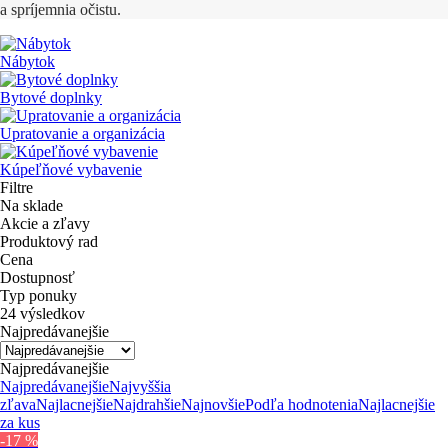
a spríjemnia očistu.
Nábytok
Bytové doplnky
Upratovanie a organizácia
Kúpeľňové vybavenie
Filtre
Na sklade
Akcie a zľavy
Produktový rad
Cena
Dostupnosť
Typ ponuky
24 výsledkov
Najpredávanejšie
Najpredávanejšie
Najpredávanejšie
Najvyššia
zľava
Najlacnejšie
Najdrahšie
Najnovšie
Podľa hodnotenia
Najlacnejšie
za kus
-17 %