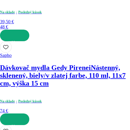
Na sklade
Posledný kúsok
39,50 €
48 €
DO KOŠÍKA
Sapho
Dávkovač mydla Gedy Pirenei
Nástenný,
sklenený, biely/v zlatej farbe, 110 ml, 11x7
cm, výška 15 cm
Na sklade
Posledný kúsok
74 €
DO KOŠÍKA