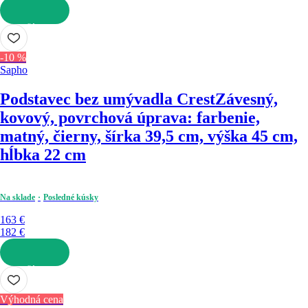
DO KOŠÍKA
-10 %
Sapho
Podstavec bez umývadla Crest
Závesný,
kovový, povrchová úprava: farbenie,
matný, čierny, šírka 39,5 cm, výška 45 cm,
hĺbka 22 cm
Na sklade
Posledné kúsky
163 €
182 €
DO KOŠÍKA
Výhodná cena