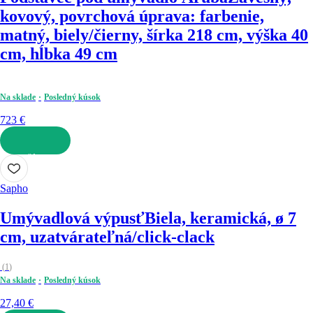
kovový, povrchová úprava: farbenie,
matný, biely/čierny, šírka 218 cm, výška 40
cm, hĺbka 49 cm
Na sklade
Posledný kúsok
723 €
DO KOŠÍKA
Sapho
Umývadlová výpusť
Biela, keramická, ø 7
cm, uzatvárateľná/click-clack
(
1
)
Na sklade
Posledný kúsok
27,40 €