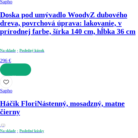
Sapho
Doska pod umývadlo Woody
Z dubového
dreva, povrchová úprava: lakovanie, v
prírodnej farbe, šírka 140 cm, hĺbka 36 cm
Na sklade
Posledný kúsok
296 €
DO KOŠÍKA
Sapho
Háčik Flori
Nástenný, mosadzný, matne
čierny
(
1
)
Na sklade
Posledné kúsky