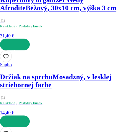
Afrodite
Béžový, 30x10 cm, výška 3 cm
(
1
)
Na sklade
Posledný kúsok
31,40 €
DO KOŠÍKA
Sapho
Držiak na sprchu
Mosadzný, v lesklej
striebornej farbe
(
1
)
Na sklade
Posledný kúsok
14,40 €
DO KOŠÍKA