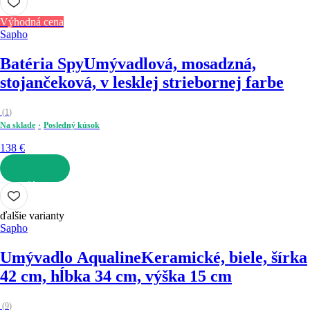
Výhodná cena
Sapho
Batéria Spy
Umývadlová, mosadzná,
stojančeková, v lesklej striebornej farbe
(
1
)
Na sklade
Posledný kúsok
138 €
DO KOŠÍKA
ďalšie varianty
Sapho
Umývadlo Aqualine
Keramické, biele, šírka
42 cm, hĺbka 34 cm, výška 15 cm
(
9
)