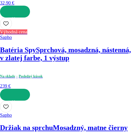
32,90 €
DO KOŠÍKA
Výhodná cena
Sapho
Batéria Spy
Sprchová, mosadzná, nástenná,
v zlatej farbe, 1 výstup
Na sklade
Posledný kúsok
239 €
DO KOŠÍKA
Sapho
Držiak na sprchu
Mosadzný, matne čierny