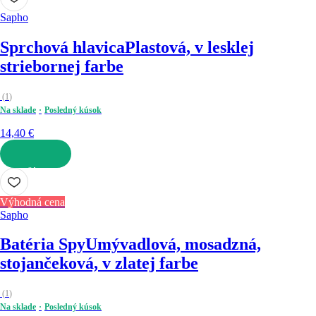
Sapho
Sprchová hlavica
Plastová, v lesklej
striebornej farbe
(
1
)
Na sklade
Posledný kúsok
14,40 €
DO KOŠÍKA
Výhodná cena
Sapho
Batéria Spy
Umývadlová, mosadzná,
stojančeková, v zlatej farbe
(
1
)
Na sklade
Posledný kúsok