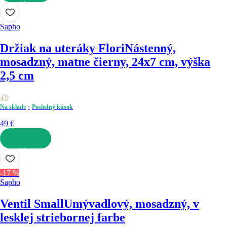
DO KOŠÍKA
Sapho
Držiak na uteráky Flori
Nástenný,
mosadzný, matne čierny, 24x7 cm, výška
2,5 cm
(
2
)
Na sklade
Posledný kúsok
49 €
DO KOŠÍKA
-17 %
Sapho
Ventil Small
Umývadlový, mosadzný, v
lesklej striebornej farbe