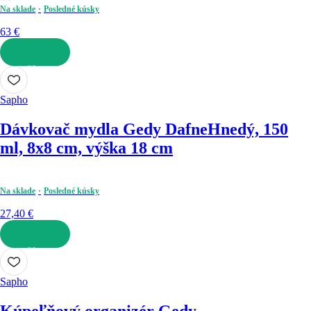
Na sklade
Posledné kúsky
63 €
DO KOŠÍKA
Sapho
Dávkovač mydla Gedy Dafne
Hnedý, 150
ml, 8x8 cm, výška 18 cm
Na sklade
Posledné kúsky
27,40 €
DO KOŠÍKA
Sapho
Kúpeľňový organizér Gedy