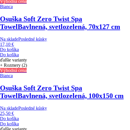
Výhodná cena
Bianca
Osuška Soft Zero Twist Spa
Towel
Bavlnená, svetlozelená, 70x127 cm
Na sklade
Posledné kúsky
17,10 €
Do košíka
Do košíka
ďalšie varianty
+ Rozmery (2)
Výhodná cena
Bianca
Osuška Soft Zero Twist Spa
Towel
Bavlnená, svetlozelená, 100x150 cm
Na sklade
Posledné kúsky
25,50 €
Do košíka
Do košíka
ďalšie varianty