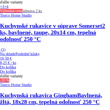
ďalšie varianty
+3
+4
Výhodná cena
súprava 2 ks
Tiseco Home Studio
Kuchynské rukavice v súprave Somerset
2
ks, bavlnené, taupe, 20x14 cm, tepelná
odolnosť 250 °C
(
1
)
Na sklade
Posledné kúsky
16,50 €
8,25 € / ks
Do košíka
Do košíka
ďalšie varianty
-20 %
Tiseco Home Studio
Kuchynská rukavica Gingham
Bavlnená,
žltá, 18x28 cm, tepelná odolnosť 250 °C