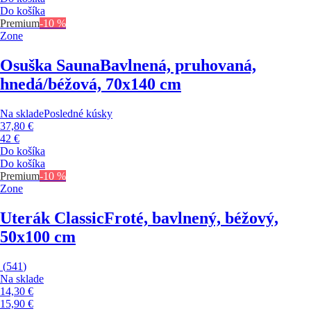
Do košíka
Premium
-10 %
Zone
Osuška Sauna
Bavlnená, pruhovaná,
hnedá/béžová, 70x140 cm
Na sklade
Posledné kúsky
37,80 €
42 €
Do košíka
Do košíka
Premium
-10 %
Zone
Uterák Classic
Froté, bavlnený, béžový,
50x100 cm
(
541
)
Na sklade
14,30 €
15,90 €