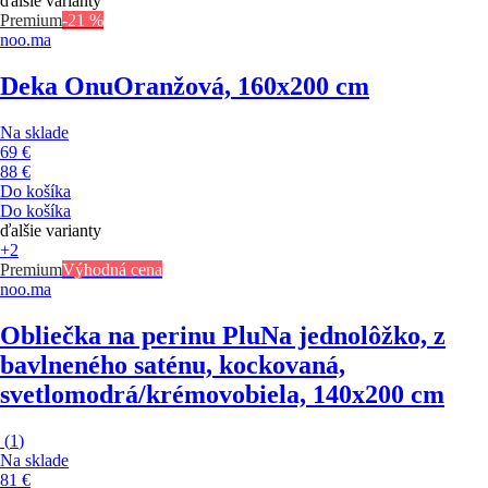
ďalšie varianty
Premium
-21 %
noo.ma
Deka Onu
Oranžová, 160x200 cm
Na sklade
69 €
88 €
Do košíka
Do košíka
ďalšie varianty
+2
Premium
Výhodná cena
noo.ma
Obliečka na perinu Plu
Na jednolôžko, z
bavlneného saténu, kockovaná,
svetlomodrá/krémovobiela, 140x200 cm
(
1
)
Na sklade
81 €