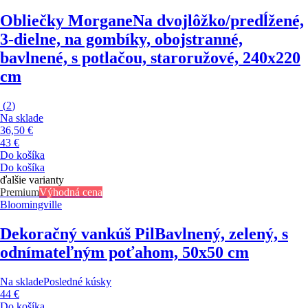
Obliečky Morgane
Na dvojlôžko/predĺžené,
3-dielne, na gombíky, obojstranné,
bavlnené, s potlačou, staroružové, 240x220
cm
(
2
)
Na sklade
36,50 €
43 €
Do košíka
Do košíka
ďalšie varianty
Premium
Výhodná cena
Bloomingville
Dekoračný vankúš Pil
Bavlnený, zelený, s
odnímateľným poťahom, 50x50 cm
Na sklade
Posledné kúsky
44 €
Do košíka