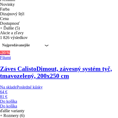
Novinky
Farba
Dizajnový štýl
Cena
Dostupnosť
+ Ďalšie (5)
Akcie a zľavy
1 826 výsledkov
Najpredávanejšie
-20 %
Filumi
Záves Calisto
Dimout, závesný systém tyč,
tmavozelený, 200x250 cm
Na sklade
Posledné kúsky
64 €
81 €
Do košíka
Do košíka
ďalšie varianty
+ Rozmery (6)