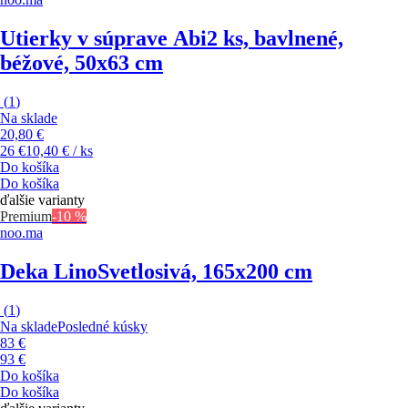
Utierky v súprave Abi
2 ks, bavlnené,
béžové, 50x63 cm
(
1
)
Na sklade
20,80 €
26 €
10,40 € / ks
Do košíka
Do košíka
ďalšie varianty
Premium
-10 %
noo.ma
Deka Lino
Svetlosivá, 165x200 cm
(
1
)
Na sklade
Posledné kúsky
83 €
93 €
Do košíka
Do košíka