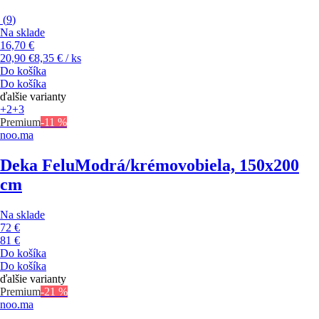
(
9
)
Na sklade
16,70 €
20,90 €
8,35 € / ks
Do košíka
Do košíka
ďalšie varianty
+2
+3
Premium
-11 %
noo.ma
Deka Felu
Modrá/krémovobiela, 150x200
cm
Na sklade
72 €
81 €
Do košíka
Do košíka
ďalšie varianty
Premium
-21 %
noo.ma