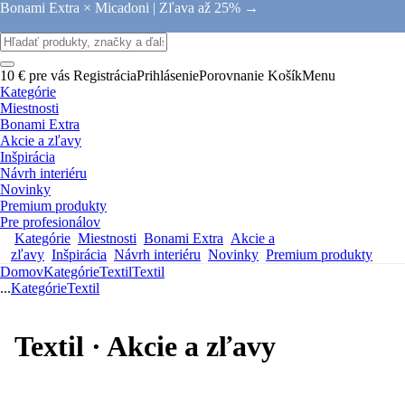
Bonami Extra × Micadoni |
Zľava až 25% →
10 € pre vás
Registrácia
Prihlásenie
Porovnanie
Košík
Menu
Kategórie
Miestnosti
Bonami Extra
Akcie a zľavy
Inšpirácia
Návrh interiéru
Novinky
Premium produkty
Pre profesionálov
Kategórie
Miestnosti
Bonami Extra
Akcie a
zľavy
Inšpirácia
Návrh interiéru
Novinky
Premium produkty
Domov
Kategórie
Textil
Textil
...
Kategórie
Textil
Textil · Akcie a zľavy