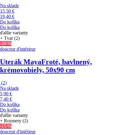
Na sklade
15,50 €
19,40 €
Do košíka
Do košíka
ďalšie varianty
+ Tvar (2)
-20 %
douceur d'intérieur
Uterák Maya
Froté, bavlnený,
krémovobiely, 50x90 cm
(
2
)
Na sklade
5,90 €
7,40 €
Do košíka
Do košíka
ďalšie varianty
+ Rozmery (2)
-15 %
douceur d'intérieur