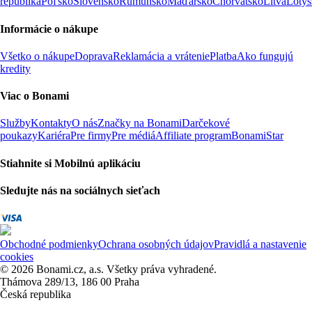
republika
Poľsko
Slovensko
Rumunsko
Maďarsko
Chorvátsko
Litva
Lotyš
Informácie o nákupe
Všetko o nákupe
Doprava
Reklamácia a vrátenie
Platba
Ako fungujú
kredity
Viac o Bonami
Služby
Kontakty
O nás
Značky na Bonami
Darčekové
poukazy
Kariéra
Pre firmy
Pre médiá
Affiliate program
BonamiStar
Stiahnite si Mobilnú aplikáciu
Sledujte nás na sociálnych sieťach
Obchodné podmienky
Ochrana osobných údajov
Pravidlá a nastavenie
cookies
© 2026 Bonami.cz, a.s. Všetky práva vyhradené.
Thámova 289/13, 186 00 Praha
Česká republika