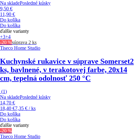
Na sklade
Posledné kúsky
9,50 €
11,90 €
Do košíka
Do košíka
ďalšie varianty
+3
+4
-20 %
súprava 2 ks
Tiseco Home Studio
Kuchynské rukavice v súprave Somerset
2
ks, bavlnené, v terakotovej farbe, 20x14
cm, tepelná odolnosť 250 °C
(
1
)
Na sklade
Posledné kúsky
14,70 €
18,40 €
7,35 € / ks
Do košíka
Do košíka
ďalšie varianty
-20 %
Tiseco Home Studio