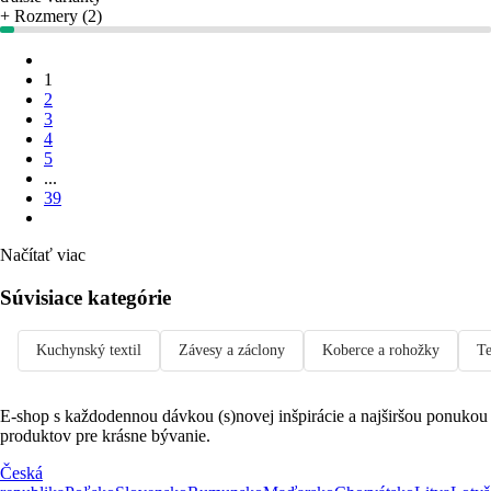
+ Rozmery (2)
1
2
3
4
5
...
39
Načítať viac
Súvisiace kategórie
Kuchynský textil
Závesy a záclony
Koberce a rohožky
Te
E-shop s každodennou dávkou (s)novej inšpirácie a najširšou ponukou
produktov pre krásne bývanie.
Česká