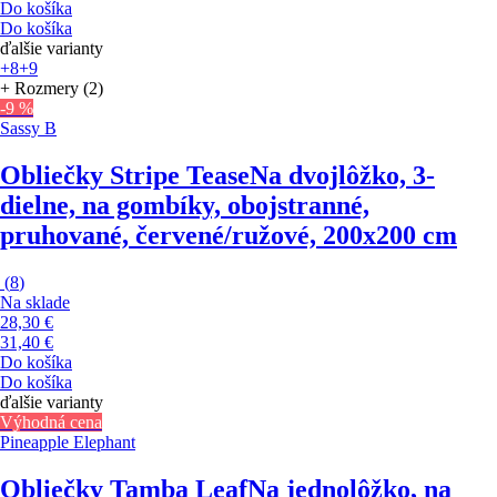
Do košíka
Do košíka
ďalšie varianty
+8
+9
+ Rozmery (2)
-9 %
Sassy B
Obliečky Stripe Tease
Na dvojlôžko, 3-
dielne, na gombíky, obojstranné,
pruhované, červené/ružové, 200x200 cm
(
8
)
Na sklade
28,30 €
31,40 €
Do košíka
Do košíka
ďalšie varianty
Výhodná cena
Pineapple Elephant
Obliečky Tamba Leaf
Na jednolôžko, na