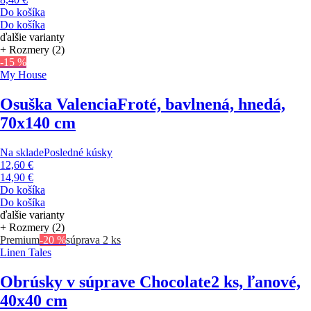
Do košíka
Do košíka
ďalšie varianty
+ Rozmery (2)
-15 %
My House
Osuška Valencia
Froté, bavlnená, hnedá,
70x140 cm
Na sklade
Posledné kúsky
12,60 €
14,90 €
Do košíka
Do košíka
ďalšie varianty
+ Rozmery (2)
Premium
-20 %
súprava 2 ks
Linen Tales
Obrúsky v súprave Chocolate
2 ks, ľanové,
40x40 cm