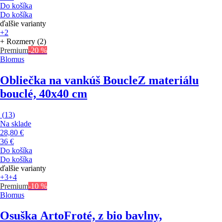
Do košíka
Do košíka
ďalšie varianty
+2
+ Rozmery (2)
Premium
-20 %
Blomus
Obliečka na vankúš Boucle
Z materiálu
bouclé, 40x40 cm
(
13
)
Na sklade
28,80 €
36 €
Do košíka
Do košíka
ďalšie varianty
+3
+4
Premium
-10 %
Blomus
Osuška Arto
Froté, z bio bavlny,