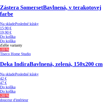
Zástera Somerset
Bavlnená, v terakotovej
farbe
Na sklade
Posledné kúsky
15,90 €
19,90 €
Do košíka
Do košíka
ďalšie varianty
-10 %
Tiseco Home Studio
Deka Indira
Bavlnená, zelená, 150x200 cm
Na sklade
Posledné kúsky
42 €
47 €
Do košíka
Do košíka
-20 %
douceur d'intérieur