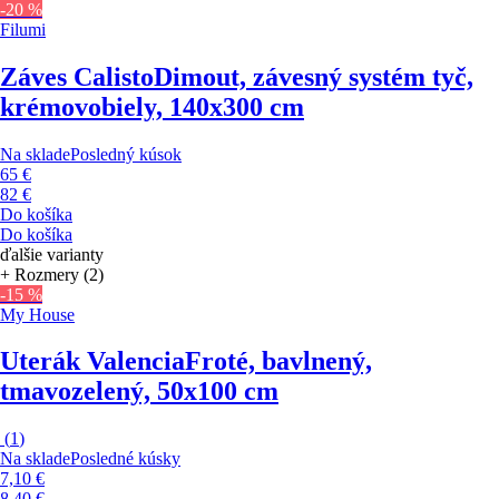
-20 %
Filumi
Záves Calisto
Dimout, závesný systém tyč,
krémovobiely, 140x300 cm
Na sklade
Posledný kúsok
65 €
82 €
Do košíka
Do košíka
ďalšie varianty
+ Rozmery (2)
-15 %
My House
Uterák Valencia
Froté, bavlnený,
tmavozelený, 50x100 cm
(
1
)
Na sklade
Posledné kúsky
7,10 €
8,40 €