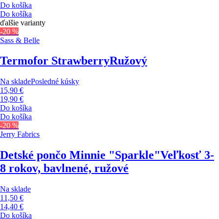
Do košíka
Do košíka
ďalšie varianty
-20 %
Sass & Belle
Termofor Strawberry
Ružový
Na sklade
Posledné kúsky
15,90 €
19,90 €
Do košíka
Do košíka
-20 %
Jerry Fabrics
Detské pončo Minnie "Sparkle"
Veľkosť 3-
8 rokov, bavlnené, ružové
Na sklade
11,50 €
14,40 €
Do košíka