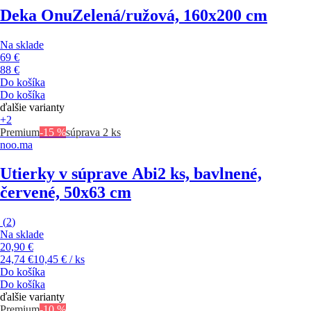
Deka Onu
Zelená/ružová, 160x200 cm
Na sklade
69 €
88 €
Do košíka
Do košíka
ďalšie varianty
+2
Premium
-15 %
súprava 2 ks
noo.ma
Utierky v súprave Abi
2 ks, bavlnené,
červené, 50x63 cm
(
2
)
Na sklade
20,90 €
24,74 €
10,45 € / ks
Do košíka
Do košíka
ďalšie varianty
Premium
-10 %