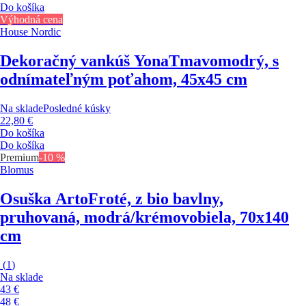
Do košíka
Výhodná cena
House Nordic
Dekoračný vankúš Yona
Tmavomodrý, s
odnímateľným poťahom, 45x45 cm
Na sklade
Posledné kúsky
22,80 €
Do košíka
Do košíka
Premium
-10 %
Blomus
Osuška Arto
Froté, z bio bavlny,
pruhovaná, modrá/krémovobiela, 70x140
cm
(
1
)
Na sklade
43 €
48 €