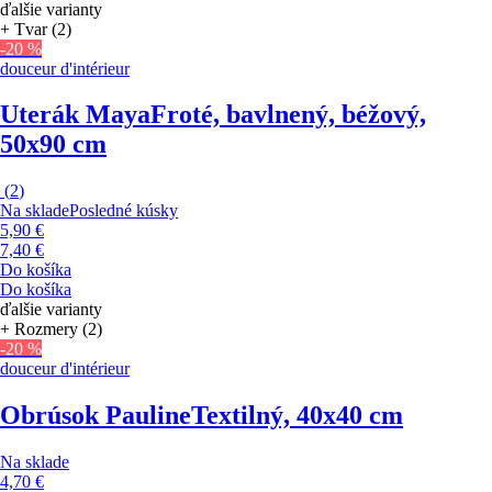
ďalšie varianty
+ Tvar (2)
-20 %
douceur d'intérieur
Uterák Maya
Froté, bavlnený, béžový,
50x90 cm
(
2
)
Na sklade
Posledné kúsky
5,90 €
7,40 €
Do košíka
Do košíka
ďalšie varianty
+ Rozmery (2)
-20 %
douceur d'intérieur
Obrúsok Pauline
Textilný, 40x40 cm
Na sklade
4,70 €