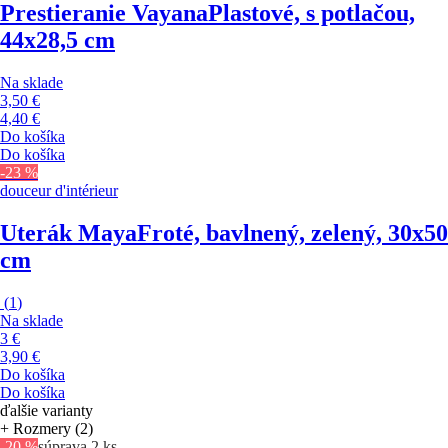
Prestieranie Vayana
Plastové, s potlačou,
44x28,5 cm
Na sklade
3,50 €
4,40 €
Do košíka
Do košíka
-23 %
douceur d'intérieur
Uterák Maya
Froté, bavlnený, zelený, 30x50
cm
(
1
)
Na sklade
3 €
3,90 €
Do košíka
Do košíka
ďalšie varianty
+ Rozmery (2)
-20 %
súprava 2 ks