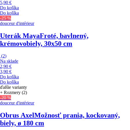
5,90 €
Do košíka
Do košíka
-25 %
douceur d'intérieur
Uterák Maya
Froté, bavlnený,
krémovobiely, 30x50 cm
(
2
)
Na sklade
2,90 €
3,90 €
Do košíka
Do košíka
ďalšie varianty
+ Rozmery (2)
-20 %
douceur d'intérieur
Obrus Axel
Možnosť prania, kockovaný,
biely, ø 180 cm