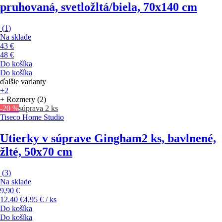
pruhovaná, svetložltá/biela, 70x140 cm
(
1
)
Na sklade
43 €
48 €
Do košíka
Do košíka
ďalšie varianty
+2
+ Rozmery (2)
-20 %
súprava 2 ks
Tiseco Home Studio
Utierky v súprave Gingham
2 ks, bavlnené,
žlté, 50x70 cm
(
3
)
Na sklade
9,90 €
12,40 €
4,95 € / ks
Do košíka
Do košíka