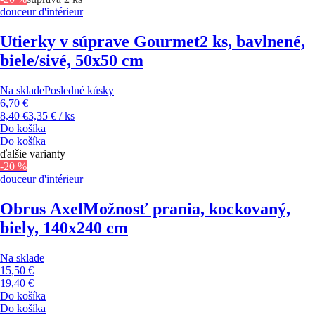
douceur d'intérieur
Utierky v súprave Gourmet
2 ks, bavlnené,
biele/sivé, 50x50 cm
Na sklade
Posledné kúsky
6,70 €
8,40 €
3,35 € / ks
Do košíka
Do košíka
ďalšie varianty
-20 %
douceur d'intérieur
Obrus Axel
Možnosť prania, kockovaný,
biely, 140x240 cm
Na sklade
15,50 €
19,40 €
Do košíka
Do košíka