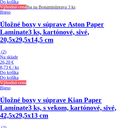
Do košíka
Výhodná cena
Iba na Bonami
súprava 3 ks
Bigso
Úložné boxy v súprave Aston Paper
Laminate
3 ks, kartónové, sivé,
20,5x29,5x14,5 cm
(
2
)
Na sklade
26,20 €
8,73 € / ks
Do košíka
Do košíka
Výhodná cena
Bigso
Úložné boxy v súprave Kian Paper
Laminate
3 ks, s vekom, kartónové, sivé,
42,5x29,5x13 cm
(
2
)