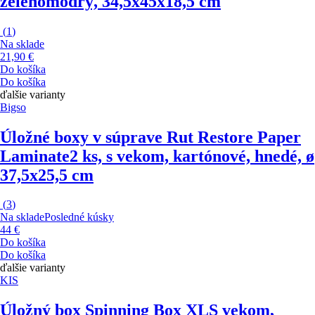
zelenomodrý, 34,5x45x18,5 cm
(
1
)
Na sklade
21,90 €
Do košíka
Do košíka
ďalšie varianty
Bigso
Úložné boxy v súprave Rut Restore Paper
Laminate
2 ks, s vekom, kartónové, hnedé, ø
37,5x25,5 cm
(
3
)
Na sklade
Posledné kúsky
44 €
Do košíka
Do košíka
ďalšie varianty
KIS
Úložný box Spinning Box XL
S vekom,