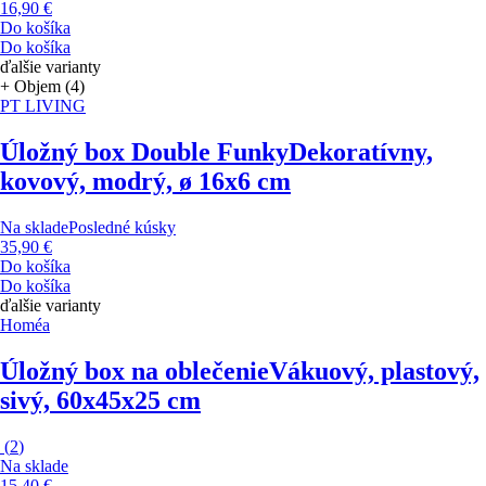
16,90 €
Do košíka
Do košíka
ďalšie varianty
+ Objem (4)
PT LIVING
Úložný box Double Funky
Dekoratívny,
kovový, modrý, ø 16x6 cm
Na sklade
Posledné kúsky
35,90 €
Do košíka
Do košíka
ďalšie varianty
Homéa
Úložný box na oblečenie
Vákuový, plastový,
sivý, 60x45x25 cm
(
2
)
Na sklade
15,40 €