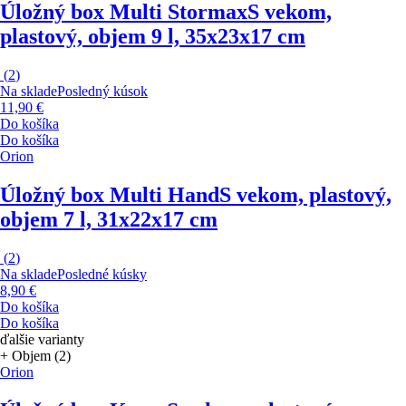
Úložný box Multi Stormax
S vekom,
plastový, objem 9 l, 35x23x17 cm
(
2
)
Na sklade
Posledný kúsok
11,90 €
Do košíka
Do košíka
Orion
Úložný box Multi Hand
S vekom, plastový,
objem 7 l, 31x22x17 cm
(
2
)
Na sklade
Posledné kúsky
8,90 €
Do košíka
Do košíka
ďalšie varianty
+ Objem (2)
Orion