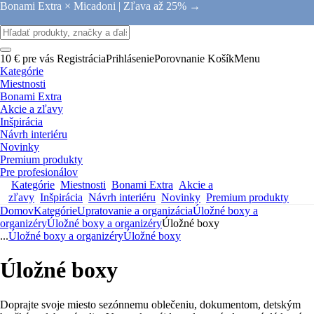
Bonami Extra × Micadoni |
Zľava až 25% →
10 € pre vás
Registrácia
Prihlásenie
Porovnanie
Košík
Menu
Kategórie
Miestnosti
Bonami Extra
Akcie a zľavy
Inšpirácia
Návrh interiéru
Novinky
Premium produkty
Pre profesionálov
Kategórie
Miestnosti
Bonami Extra
Akcie a
zľavy
Inšpirácia
Návrh interiéru
Novinky
Premium produkty
Domov
Kategórie
Upratovanie a organizácia
Úložné boxy a
organizéry
Úložné boxy a organizéry
Úložné boxy
...
Úložné boxy a organizéry
Úložné boxy
Úložné boxy
Doprajte svoje miesto sezónnemu oblečeniu, dokumentom, detským