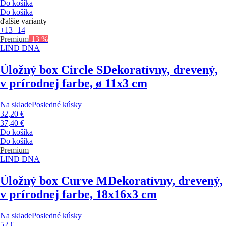
Do košíka
Do košíka
ďalšie varianty
+13
+14
Premium
-13 %
LIND DNA
Úložný box Circle S
Dekoratívny, drevený,
v prírodnej farbe, ø 11x3 cm
Na sklade
Posledné kúsky
32,20 €
37,40 €
Do košíka
Do košíka
Premium
LIND DNA
Úložný box Curve M
Dekoratívny, drevený,
v prírodnej farbe, 18x16x3 cm
Na sklade
Posledné kúsky
52 €