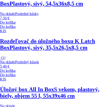
Box
Plastový, sivý, 54,5x36x8,5 cm
Na sklade
Posledné kúsky
7,50 €
Do košíka
Do košíka
KIS
Rozdeľovač do úložného boxu K Latch
Box
Plastový, sivý, 35,5x26,5x8,5 cm
(
1
)
Na sklade
Posledný kúsok
5,40 €
Do košíka
Do košíka
KIS
Úložný box All In Box
S vekom, plastový,
biely, objem 55 l, 55x39x46 cm
Na sklade