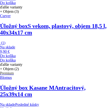
Do košíka
ďalšie varianty
+ Objem (3)
Curver
Úložný box
S vekom, plastový, objem 18,5 l,
40x34x17 cm
(
1
)
Na sklade
9,90 €
Do košíka
Do košíka
ďalšie varianty
+ Objem (2)
Premium
Blomus
Úložný box Kasane M
Antracitový,
25x39x14 cm
Na sklade
Posledné kúsky