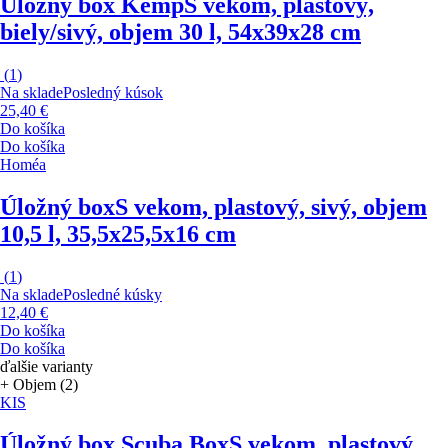
Úložný box Kemp
S vekom, plastový,
biely/sivý, objem 30 l, 54x39x28 cm
(
1
)
Na sklade
Posledný kúsok
25,40 €
Do košíka
Do košíka
Homéa
Úložný box
S vekom, plastový, sivý, objem
10,5 l, 35,5x25,5x16 cm
(
1
)
Na sklade
Posledné kúsky
12,40 €
Do košíka
Do košíka
ďalšie varianty
+ Objem (2)
KIS
Úložný box Scuba Box
S vekom, plastový,