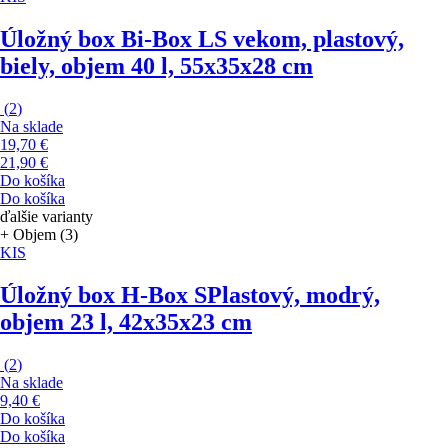
Úložný box Bi-Box L
S vekom, plastový,
biely, objem 40 l, 55x35x28 cm
(
2
)
Na sklade
19,70 €
21,90 €
Do košíka
Do košíka
ďalšie varianty
+ Objem (3)
KIS
Úložný box H-Box S
Plastový, modrý,
objem 23 l, 42x35x23 cm
(
2
)
Na sklade
9,40 €
Do košíka
Do košíka