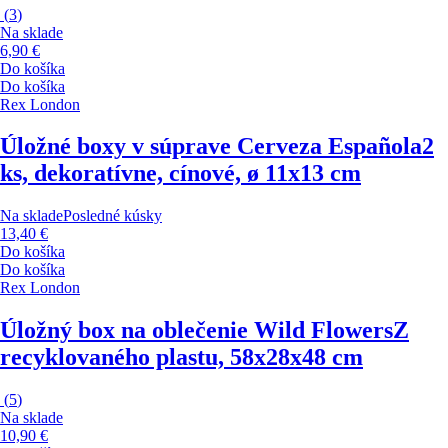
(
3
)
Na sklade
6,90 €
Do košíka
Do košíka
Rex London
Úložné boxy v súprave Cerveza Española
2
ks, dekoratívne, cínové, ø 11x13 cm
Na sklade
Posledné kúsky
13,40 €
Do košíka
Do košíka
Rex London
Úložný box na oblečenie Wild Flowers
Z
recyklovaného plastu, 58x28x48 cm
(
5
)
Na sklade
10,90 €