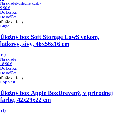
Na sklade
Posledné kúsky
9,90 €
Do košíka
Do košíka
ďalšie varianty
Bigso
Úložný box Soft Storage Low
S vekom,
látkový, sivý, 46x56x16 cm
(
6
)
Na sklade
18,90 €
Do košíka
Do košíka
ďalšie varianty
Rojaplast
Úložný box Apple Box
Drevený, v prírodnej
farbe, 42x29x22 cm
(
1
)