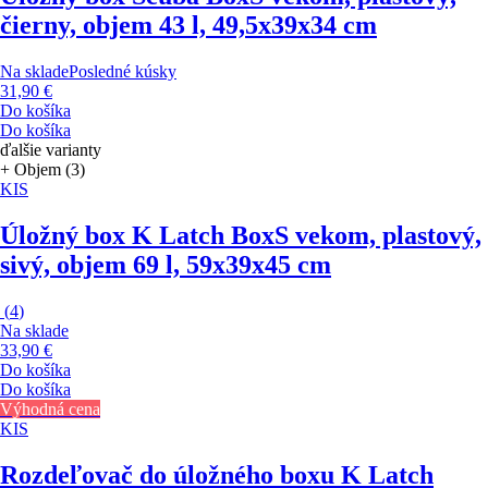
čierny, objem 43 l, 49,5x39x34 cm
Na sklade
Posledné kúsky
31,90 €
Do košíka
Do košíka
ďalšie varianty
+ Objem (3)
KIS
Úložný box K Latch Box
S vekom, plastový,
sivý, objem 69 l, 59x39x45 cm
(
4
)
Na sklade
33,90 €
Do košíka
Do košíka
Výhodná cena
KIS
Rozdeľovač do úložného boxu K Latch