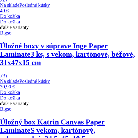
Na sklade
Posledné kúsky
49 €
Do košíka
Do košíka
ďalšie varianty
Bigso
Úložné boxy v súprave Inge Paper
Laminate
3 ks, s vekom, kartónové, béžové,
31x47x15 cm
(
3
)
Na sklade
Posledné kúsky
39,90 €
Do košíka
Do košíka
ďalšie varianty
Bigso
Úložný box Katrin Canvas Paper
Laminate
S vekom, kartónový,