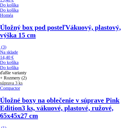
Do košíka
Do košíka
Homéa
Úložný box pod posteľ
Vákuový, plastový,
výška 15 cm
(
3
)
Na sklade
14,40 €
Do košíka
Do košíka
ďalšie varianty
+ Rozmery (2)
súprava 3 ks
Compactor
Úložné boxy na oblečenie v súprave Pink
Edition
3 ks, vákuové, plastové, ružové,
65x45x27 cm
(
1
)