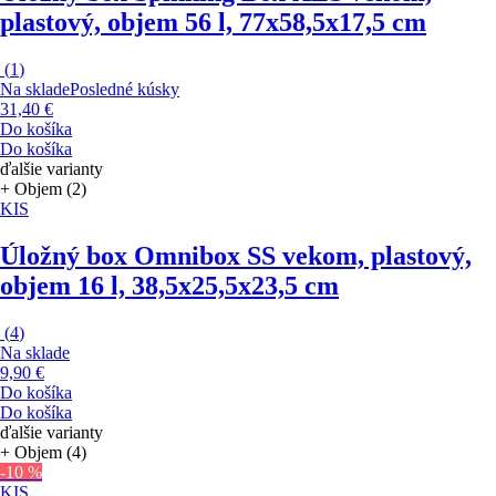
plastový, objem 56 l, 77x58,5x17,5 cm
(
1
)
Na sklade
Posledné kúsky
31,40 €
Do košíka
Do košíka
ďalšie varianty
+ Objem (2)
KIS
Úložný box Omnibox S
S vekom, plastový,
objem 16 l, 38,5x25,5x23,5 cm
(
4
)
Na sklade
9,90 €
Do košíka
Do košíka
ďalšie varianty
+ Objem (4)
-10 %
KIS