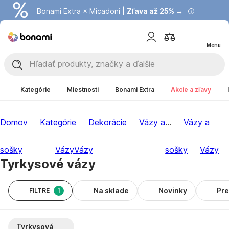
Bonami Extra × Micadoni |
Zľava až 25% →
Menu
Kategórie
Miestnosti
Bonami Extra
Akcie a zľavy
Domov
Kategórie
Dekorácie
Vázy a
...
Vázy a
sošky
Vázy
Vázy
sošky
Vázy
Tyrkysové vázy
Na sklade
Novinky
Pr
FILTRE
1
Tyrkysová