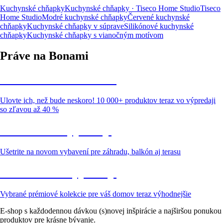
Kuchynské chňapky
Kuchynské chňapky · Tiseco Home Studio
Tiseco
Home Studio
Modré kuchynské chňapky
Červené kuchynské
chňapky
Kuchynské chňapky v súprave
Silikónové kuchynské
chňapky
Kuchynské chňapky s vianočným motívom
Práve na Bonami
Summer Sale až -40 %
Ulovte ich, než bude neskoro! 10 000+ produktov teraz vo výpredaji
so zľavou až 40 %
Záhrada vo výpredaji
Ušetrite na novom vybavení pre záhradu, balkón aj terasu
Prémiové vo výpredaji
Vybrané prémiové kolekcie pre váš domov teraz výhodnejšie
E-shop s každodennou dávkou (s)novej inšpirácie a najširšou ponukou
produktov pre krásne bývanie.