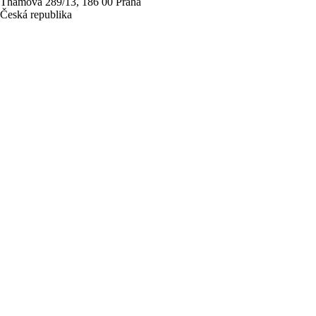
Thámova 289/13, 186 00 Praha
Česká republika