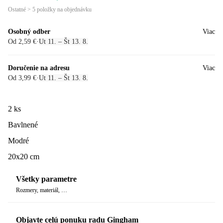
Ostatné > 5 položky na objednávku
Osobný odber
Viac
Od 2,59 €
·
Ut 11. – Št 13. 8.
Doručenie na adresu
Viac
Od 3,99 €
·
Ut 11. – Št 13. 8.
2 ks
Bavlnené
Modré
20x20 cm
Všetky parametre
Rozmery, materiál, …
Objavte celú ponuku radu Gingham