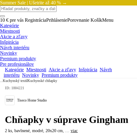
Summer Sale |
Ušetrite až 40 % →
10 € pre vás
Registrácia
Prihlásenie
Porovnanie
Košík
Menu
Kategórie
Miestnosti
Akcie a zľavy
Inšpirácia
Návrh interiéru
Novinky
Premium produkty
Pre profesionálov
Kategórie
Miestnosti
Akcie a zľavy
Inšpirácia
Návrh
interiéru
Novinky
Premium produkty
...
Kuchynský textil
Kuchynské chňapky
ID: 1804221
Tiseco Home Studio
Chňapky v súprave Gingham
2 ks, bavlnené, modré, 20x20 cm
, …
viac