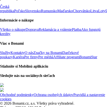
Česká
republika
Poľsko
Slovensko
Rumunsko
Maďarsko
Chorvátsko
Litva
Lotyš
Informácie o nákupe
Všetko o nákupe
Doprava
Reklamácia a vrátenie
Platba
Ako fungujú
kredity
Viac o Bonami
Služby
Kontakty
O nás
Značky na Bonami
Darčekové
poukazy
Kariéra
Pre firmy
Pre médiá
Affiliate program
BonamiStar
Stiahnite si Mobilnú aplikáciu
Sledujte nás na sociálnych sieťach
Obchodné podmienky
Ochrana osobných údajov
Pravidlá a nastavenie
cookies
© 2026 Bonami.cz, a.s. Všetky práva vyhradené.