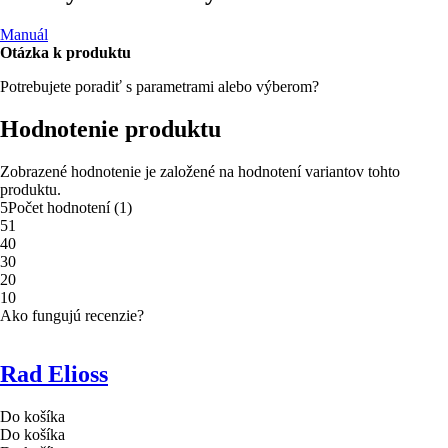
Manuál
Otázka k produktu
Potrebujete poradiť s parametrami alebo výberom?
Hodnotenie produktu
Zobrazené hodnotenie je založené na hodnotení variantov tohto
produktu.
5
Počet hodnotení
(
1
)
5
1
4
0
3
0
2
0
1
0
Ako fungujú recenzie?
Rad Elioss
Do košíka
Do košíka