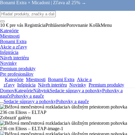
Bonami Extra × Micadoni |
Zľava až 25% →
10 € pre vás
Registrácia
Prihlásenie
Porovnanie
Košík
Menu
Kategórie
Miestnosti
Bonami Extra
Akcie a zľavy
Inšpirácia
Návrh interiéru
Novinky
Premium produkty
Pre profesionálov
Kategórie
Miestnosti
Bonami Extra
Akcie a
zľavy
Inšpirácia
Návrh interiéru
Novinky
Premium produkty
Domov
Kategórie
Nábytok
Sedacie súpravy a pohovky
Pohovky a
gauče
Pohovky a gauče
...
Sedacie súpravy a pohovky
Pohovky a gauče
Zobraziť galériu