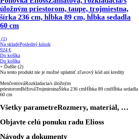
Pohovka Elioss
Zamatová, rozkladacia/s
úložným priestorom, taupe, trojmiestna,
šírka 236 cm, hĺbka 89 cm, hĺbka sedadla
60 cm
(
1
)
Na sklade
Posledný kúsok
924 €
Do košíka
Do košíka
+
Ďalšie (2)
Na tento produkt nie je možné uplatniť zľavový kód ani kredity
Menčestrová
Rozkladacia/s úložným
priestorom
Béžová
Trojmiestna
Šírka 236 cm
Hĺbka 89 cm
Hĺbka sedadla
60 cm
Všetky parametre
Rozmery, materiál, …
Objavte celú ponuku radu Elioss
Návody a dokumenty