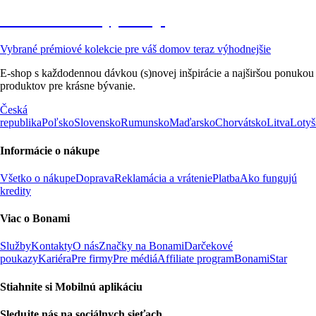
Prémiové vo výpredaji
Vybrané prémiové kolekcie pre váš domov teraz výhodnejšie
E-shop s každodennou dávkou (s)novej inšpirácie a najširšou ponukou
produktov pre krásne bývanie.
Česká
republika
Poľsko
Slovensko
Rumunsko
Maďarsko
Chorvátsko
Litva
Lotyš
Informácie o nákupe
Všetko o nákupe
Doprava
Reklamácia a vrátenie
Platba
Ako fungujú
kredity
Viac o Bonami
Služby
Kontakty
O nás
Značky na Bonami
Darčekové
poukazy
Kariéra
Pre firmy
Pre médiá
Affiliate program
BonamiStar
Stiahnite si Mobilnú aplikáciu
Sledujte nás na sociálnych sieťach