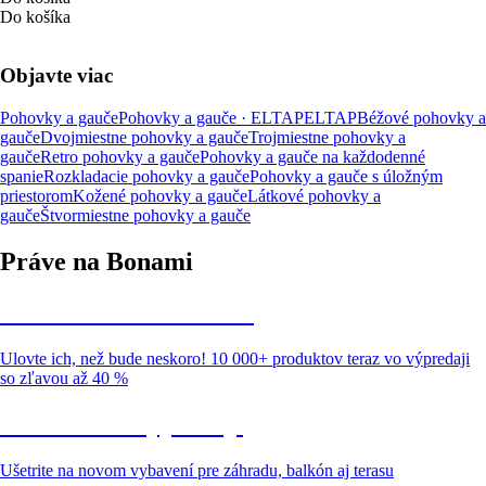
Do košíka
Objavte viac
Pohovky a gauče
Pohovky a gauče · ELTAP
ELTAP
Béžové pohovky a
gauče
Dvojmiestne pohovky a gauče
Trojmiestne pohovky a
gauče
Retro pohovky a gauče
Pohovky a gauče na každodenné
spanie
Rozkladacie pohovky a gauče
Pohovky a gauče s úložným
priestorom
Kožené pohovky a gauče
Látkové pohovky a
gauče
Štvormiestne pohovky a gauče
Práve na Bonami
Summer Sale až -40 %
Ulovte ich, než bude neskoro! 10 000+ produktov teraz vo výpredaji
so zľavou až 40 %
Záhrada vo výpredaji
Ušetrite na novom vybavení pre záhradu, balkón aj terasu