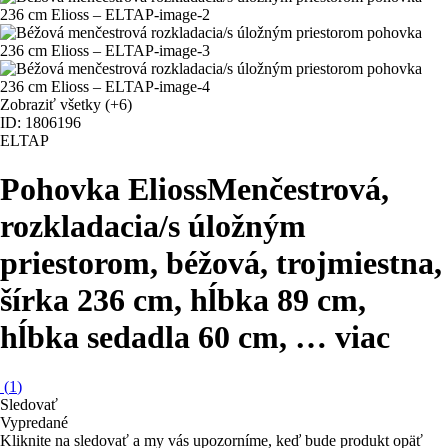
Zobraziť všetky
(+6)
ID: 1806196
ELTAP
Pohovka Elioss
Menčestrová,
rozkladacia/s úložným
priestorom, béžová, trojmiestna,
šírka 236 cm, hĺbka 89 cm,
hĺbka sedadla 60 cm
, …
viac
(
1
)
Sledovať
Vypredané
Kliknite na sledovať a my vás upozorníme, keď bude produkt opäť