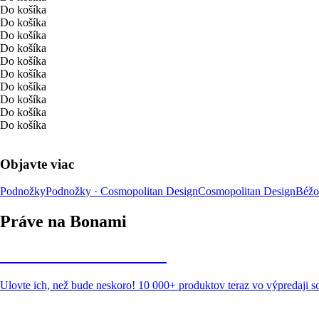
Do košíka
Do košíka
Do košíka
Do košíka
Do košíka
Do košíka
Do košíka
Do košíka
Do košíka
Do košíka
Objavte viac
Podnožky
Podnožky · Cosmopolitan Design
Cosmopolitan Design
Béžo
Práve na Bonami
Summer Sale až -40 %
Ulovte ich, než bude neskoro! 10 000+ produktov teraz vo výpredaji 
Záhrada vo výpredaji