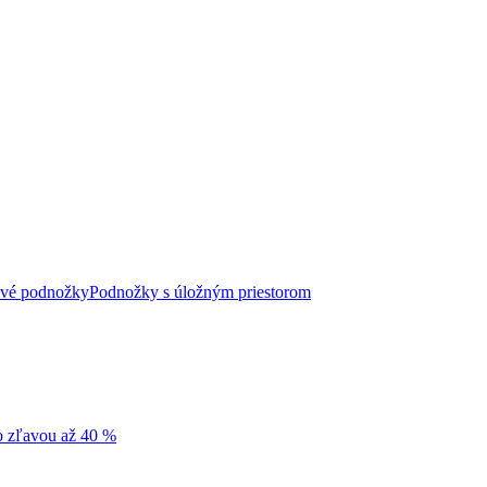
vé podnožky
Podnožky s úložným priestorom
so zľavou až 40 %