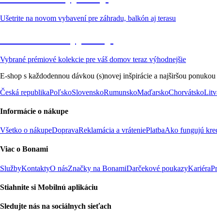
Ušetrite na novom vybavení pre záhradu, balkón aj terasu
Prémiové vo výpredaji
Vybrané prémiové kolekcie pre váš domov teraz výhodnejšie
E-shop s každodennou dávkou (s)novej inšpirácie a najširšou ponukou
Česká republika
Poľsko
Slovensko
Rumunsko
Maďarsko
Chorvátsko
Litv
Informácie o nákupe
Všetko o nákupe
Doprava
Reklamácia a vrátenie
Platba
Ako fungujú kre
Viac o Bonami
Služby
Kontakty
O nás
Značky na Bonami
Darčekové poukazy
Kariéra
P
Stiahnite si Mobilnú aplikáciu
Sledujte nás na sociálnych sieťach