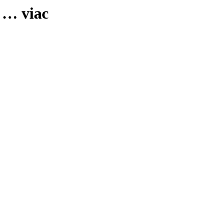
, …
viac