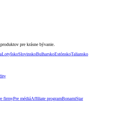
 produktov pre krásne bývanie.
a
Lotyšsko
Slovinsko
Bulharsko
Estónsko
Taliansko
dity
re firmy
Pre médiá
Affiliate program
BonamiStar