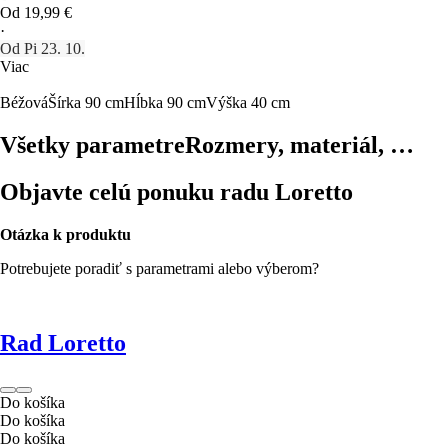
Od 19,99 €
·
Od Pi 23. 10.
Viac
Béžová
Šírka 90 cm
Hĺbka 90 cm
Výška 40 cm
Všetky parametre
Rozmery, materiál, …
Objavte celú ponuku radu Loretto
Otázka k produktu
Potrebujete poradiť s parametrami alebo výberom?
Rad Loretto
Do košíka
Do košíka
Do košíka