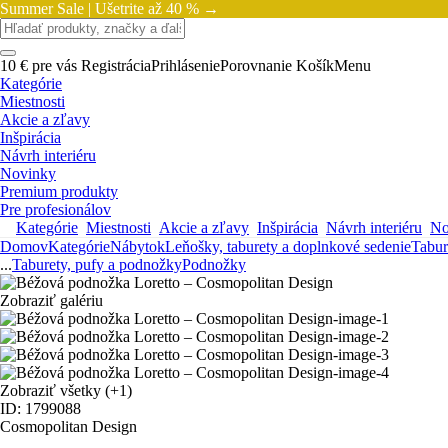
Summer Sale |
Ušetrite až 40 % →
10 € pre vás
Registrácia
Prihlásenie
Porovnanie
Košík
Menu
Kategórie
Miestnosti
Akcie a zľavy
Inšpirácia
Návrh interiéru
Novinky
Premium produkty
Pre profesionálov
Kategórie
Miestnosti
Akcie a zľavy
Inšpirácia
Návrh interiéru
No
Domov
Kategórie
Nábytok
Leňošky, taburety a doplnkové sedenie
Tabur
...
Taburety, pufy a podnožky
Podnožky
Zobraziť galériu
Zobraziť všetky
(+1)
ID: 1799088
Cosmopolitan Design