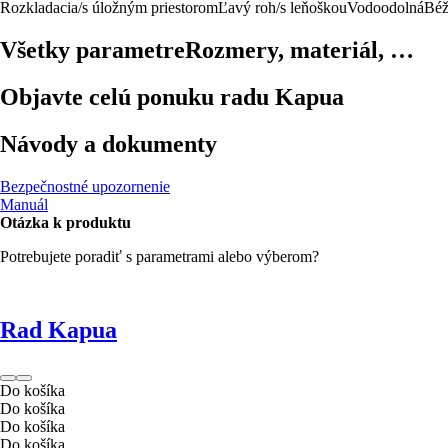
Rozkladacia/s úložným priestorom
Ľavý roh/s leňoškou
Vodoodolná
Béž
Všetky parametre
Rozmery, materiál, …
Objavte celú ponuku radu Kapua
Návody a dokumenty
Bezpečnostné upozornenie
Manuál
Otázka k produktu
Potrebujete poradiť s parametrami alebo výberom?
Rad Kapua
Do košíka
Do košíka
Do košíka
Do košíka