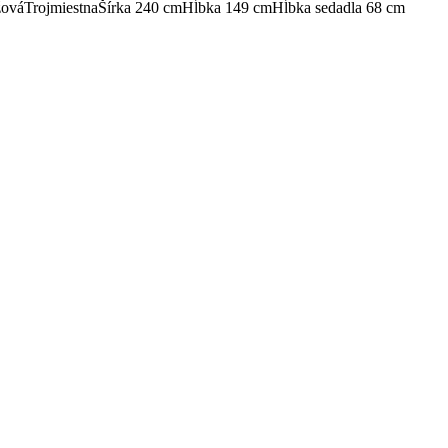
ová
Trojmiestna
Šírka 240 cm
Hĺbka 149 cm
Hĺbka sedadla 68 cm