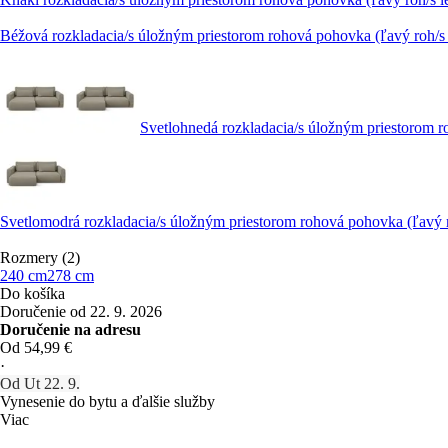
Béžová rozkladacia/s úložným priestorom rohová pohovka (ľavý roh/
Svetlohnedá rozkladacia/s úložným priestorom 
Svetlomodrá rozkladacia/s úložným priestorom rohová pohovka (ľavý
Rozmery (2)
240 cm
278 cm
Do košíka
Doručenie od 22. 9. 2026
Doručenie na adresu
Od 54,99 €
·
Od Ut 22. 9.
Vynesenie do bytu a ďalšie služby
Viac