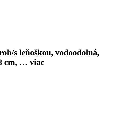
roh/s leňoškou, vodoodolná,
68 cm
, …
viac