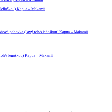
s leňoškou) Kapua – Makamii
rohová pohovka (ľavý roh/s leňoškou) Kapua – Makamii
 roh/s leňoškou) Kapua – Makamii