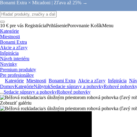
Bonami Extra × Micadoni |
Zľava až 25% →
10 € pre vás
Registrácia
Prihlásenie
Porovnanie
Košík
Menu
Kategórie
Miestnosti
Bonami Extra
Akcie a zľavy
Inšpirácia
Návrh interiéru
Novinky
Premium produkty
Pre profesionálov
Kategórie
Miestnosti
Bonami Extra
Akcie a zľavy
Inšpirácia
Návr
Domov
Kategórie
Nábytok
Sedacie súpravy a pohovky
Rohové pohovk
...
Sedacie súpravy a pohovky
Rohové pohovky
Zobraziť galériu