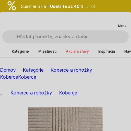
Summer Sale |
Ušetrite až 40 % →
Menu
Kategórie
Miestnosti
Akcie a zľavy
Inšpirácia
Náv
Domov
Kategórie
Koberce a rohožky
Koberce
Koberce
...
Koberce a rohožky
Koberce