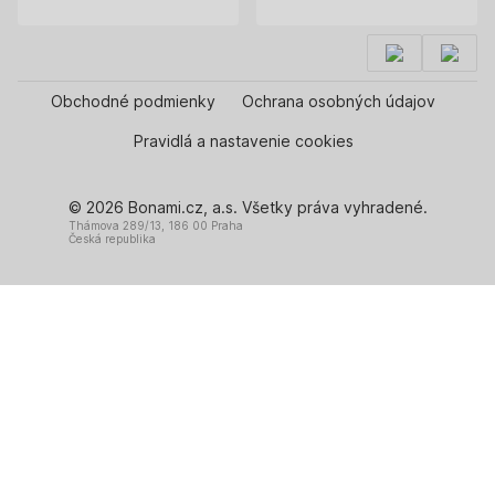
Obchodné podmienky
Ochrana osobných údajov
Pravidlá a nastavenie cookies
© 2026 Bonami.cz, a.s. Všetky práva vyhradené.
Thámova 289/13, 186 00 Praha
Česká republika