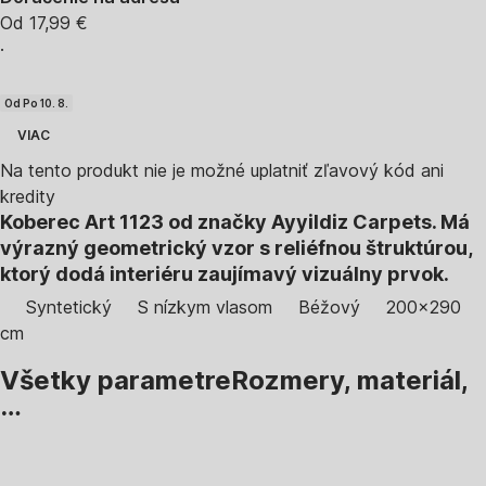
Od 17,99 €
·
Od Po 10. 8.
VIAC
Na tento produkt nie je možné uplatniť zľavový kód ani
kredity
Koberec Art 1123 od značky Ayyildiz Carpets. Má
výrazný geometrický vzor s reliéfnou štruktúrou,
ktorý dodá interiéru zaujímavý vizuálny prvok.
Syntetický
S nízkym vlasom
Béžový
200x290
cm
Všetky parametre
Rozmery, materiál,
…