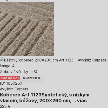
Zobraziť všetky
(+3)
Výhodná cena
Posledný kúsok
ID: 1830250
Ayyildiz Carpets
Koberec Art 1123
Syntetický, s nízkym
vlasom, béžový, 200x290 cm
, …
viac
223 €