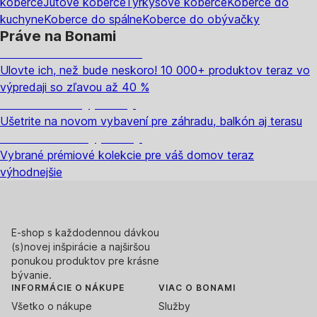
koberce
Jutové koberce
Tyrkysové koberce
Koberce do
kuchyne
Koberce do spálne
Koberce do obývačky
Práve na Bonami
Summer Sale až -40 %
Ulovte ich, než bude neskoro! 10 000+ produktov teraz vo
výpredaji so zľavou až 40 %
Záhrada vo výpredaji
Ušetrite na novom vybavení pre záhradu, balkón aj terasu
Prémiové vo výpredaji
Vybrané prémiové kolekcie pre váš domov teraz
výhodnejšie
E-shop s každodennou dávkou
(s)novej inšpirácie a najširšou
ponukou produktov pre krásne
bývanie.
INFORMÁCIE O NÁKUPE
VIAC O BONAMI
Všetko o nákupe
Služby