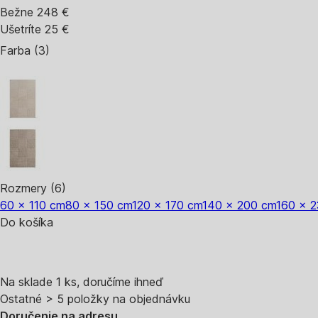
Bežne 248 €
Ušetríte 25 €
Farba (3)
Rozmery (6)
60 x 110 cm
80 x 150 cm
120 x 170 cm
140 x 200 cm
160 x 
Do košíka
Na sklade 1 ks, doručíme ihneď
Ostatné > 5 položky na objednávku
Doručenie na adresu