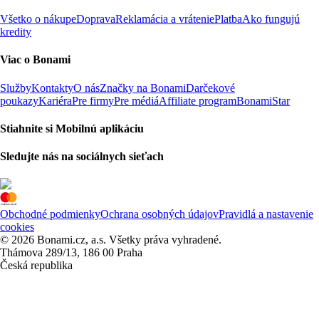
Všetko o nákupe
Doprava
Reklamácia a vrátenie
Platba
Ako fungujú
kredity
Viac o Bonami
Služby
Kontakty
O nás
Značky na Bonami
Darčekové
poukazy
Kariéra
Pre firmy
Pre médiá
Affiliate program
BonamiStar
Stiahnite si Mobilnú aplikáciu
Sledujte nás na sociálnych sieťach
Obchodné podmienky
Ochrana osobných údajov
Pravidlá a nastavenie
cookies
© 2026 Bonami.cz, a.s. Všetky práva vyhradené.
Thámova 289/13, 186 00 Praha
Česká republika