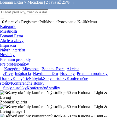
Bonami Extra × Micadoni |
Zľava až 25% →
10 € pre vás
Registrácia
Prihlásenie
Porovnanie
Košík
Menu
Kategórie
Miestnosti
Bonami Extra
Akcie a zľavy
Inšpirácia
Návrh interiéru
Novinky
Premium produkty
Pre profesionálov
Kategórie
Miestnosti
Bonami Extra
Akcie a
zľavy
Inšpirácia
Návrh interiéru
Novinky
Premium produkty
Domov
Kategórie
Nábytok
Stoly a stolíky
Konferenčné
stolíky
Konferenčné stolíky
...
Stoly a stolíky
Konferenčné stolíky
Zobraziť galériu