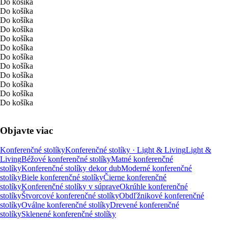
Do košíka
Do košíka
Do košíka
Do košíka
Do košíka
Do košíka
Do košíka
Do košíka
Do košíka
Do košíka
Do košíka
Do košíka
Objavte viac
Konferenčné stolíky
Konferenčné stolíky · Light & Living
Light &
Living
Béžové konferenčné stolíky
Matné konferenčné
stolíky
Konferenčné stolíky dekor dub
Moderné konferenčné
stolíky
Biele konferenčné stolíky
Čierne konferenčné
stolíky
Konferenčné stolíky v súprave
Okrúhle konferenčné
stolíky
Štvorcové konferenčné stolíky
Obdľžnikové konferenčné
stolíky
Oválne konferenčné stolíky
Drevené konferenčné
stolíky
Sklenené konferenčné stolíky