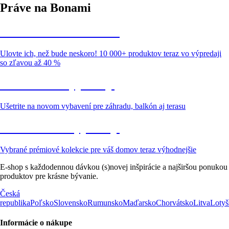
Práve na Bonami
Summer Sale až -40 %
Ulovte ich, než bude neskoro! 10 000+ produktov teraz vo výpredaji
so zľavou až 40 %
Záhrada vo výpredaji
Ušetrite na novom vybavení pre záhradu, balkón aj terasu
Prémiové vo výpredaji
Vybrané prémiové kolekcie pre váš domov teraz výhodnejšie
E-shop s každodennou dávkou (s)novej inšpirácie a najširšou ponukou
produktov pre krásne bývanie.
Česká
republika
Poľsko
Slovensko
Rumunsko
Maďarsko
Chorvátsko
Litva
Lotyš
Informácie o nákupe