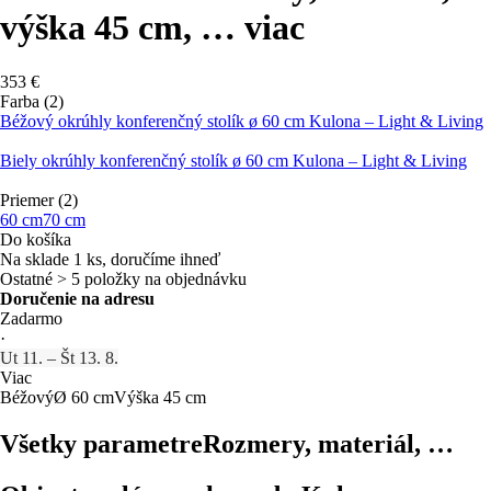
výška 45 cm
, …
viac
353 €
Farba (2)
Béžový okrúhly konferenčný stolík ø 60 cm Kulona – Light & Living
Biely okrúhly konferenčný stolík ø 60 cm Kulona – Light & Living
Priemer (2)
60 cm
70 cm
Do košíka
Na sklade 1 ks, doručíme ihneď
Ostatné > 5 položky na objednávku
Doručenie na adresu
Zadarmo
·
Ut 11. – Št 13. 8.
Viac
Béžový
Ø 60 cm
Výška 45 cm
Všetky parametre
Rozmery, materiál, …