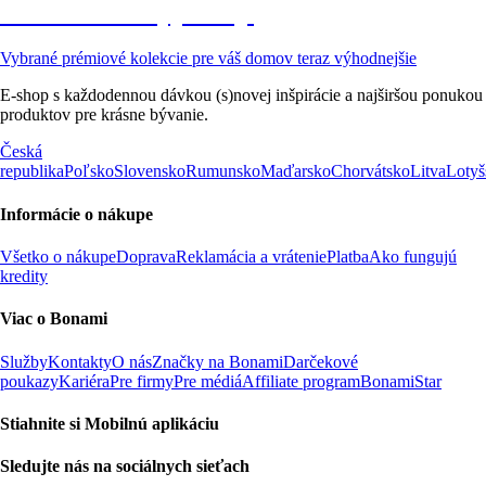
Prémiové vo výpredaji
Vybrané prémiové kolekcie pre váš domov teraz výhodnejšie
E-shop s každodennou dávkou (s)novej inšpirácie a najširšou ponukou
produktov pre krásne bývanie.
Česká
republika
Poľsko
Slovensko
Rumunsko
Maďarsko
Chorvátsko
Litva
Lotyš
Informácie o nákupe
Všetko o nákupe
Doprava
Reklamácia a vrátenie
Platba
Ako fungujú
kredity
Viac o Bonami
Služby
Kontakty
O nás
Značky na Bonami
Darčekové
poukazy
Kariéra
Pre firmy
Pre médiá
Affiliate program
BonamiStar
Stiahnite si Mobilnú aplikáciu
Sledujte nás na sociálnych sieťach