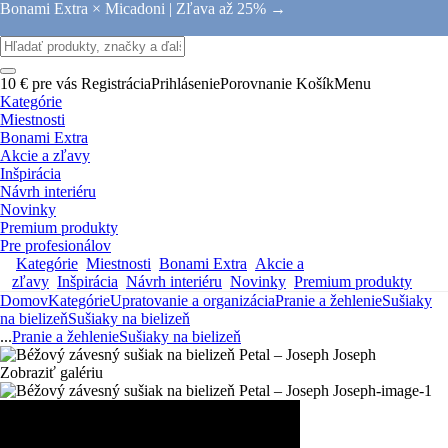
Bonami Extra × Micadoni |
Zľava až 25% →
10 € pre vás
Registrácia
Prihlásenie
Porovnanie
Košík
Menu
Kategórie
Miestnosti
Bonami Extra
Akcie a zľavy
Inšpirácia
Návrh interiéru
Novinky
Premium produkty
Pre profesionálov
Kategórie
Miestnosti
Bonami Extra
Akcie a
zľavy
Inšpirácia
Návrh interiéru
Novinky
Premium produkty
Domov
Kategórie
Upratovanie a organizácia
Pranie a žehlenie
Sušiaky
na bielizeň
Sušiaky na bielizeň
...
Pranie a žehlenie
Sušiaky na bielizeň
Zobraziť galériu