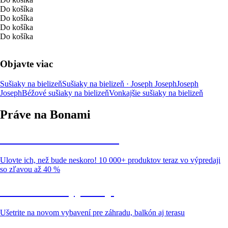
Do košíka
Do košíka
Do košíka
Do košíka
Objavte viac
Sušiaky na bielizeň
Sušiaky na bielizeň · Joseph Joseph
Joseph
Joseph
Béžové sušiaky na bielizeň
Vonkajšie sušiaky na bielizeň
Práve na Bonami
Summer Sale až -40 %
Ulovte ich, než bude neskoro! 10 000+ produktov teraz vo výpredaji
so zľavou až 40 %
Záhrada vo výpredaji
Ušetrite na novom vybavení pre záhradu, balkón aj terasu