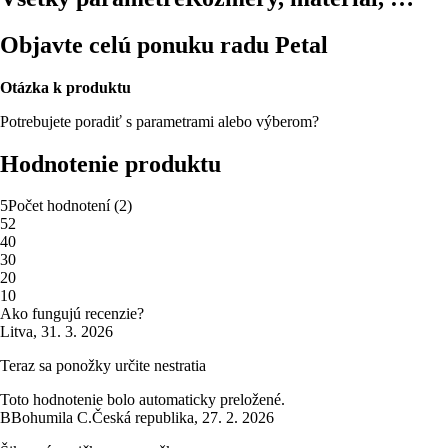
Objavte celú ponuku radu Petal
Otázka k produktu
Potrebujete poradiť s parametrami alebo výberom?
Hodnotenie produktu
5
Počet hodnotení
(
2
)
5
2
4
0
3
0
2
0
1
0
Ako fungujú recenzie?
Litva
,
31. 3. 2026
Teraz sa ponožky určite nestratia
Toto hodnotenie bolo automaticky preložené.
B
Bohumila C.
Česká republika
,
27. 2. 2026