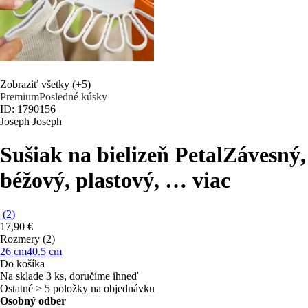
Zobraziť všetky
(+5)
Premium
Posledné kúsky
ID: 1790156
Joseph Joseph
Sušiak na bielizeň Petal
Závesný,
béžový, plastový
, …
viac
(
2
)
17,90 €
Rozmery (2)
26 cm
40.5 cm
Do košíka
Na sklade 3 ks, doručíme ihneď
Ostatné > 5 položky na objednávku
Osobný odber