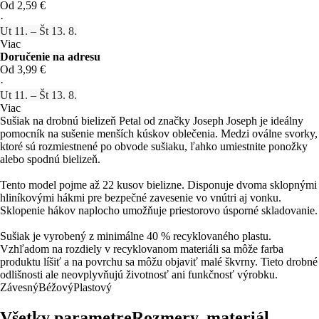
Od 2,59 €
·
Ut 11. – Št 13. 8.
Viac
Doručenie na adresu
Od 3,99 €
·
Ut 11. – Št 13. 8.
Viac
Sušiak na drobnú bielizeň Petal od značky Joseph Joseph je ideálny
pomocník na sušenie menších kúskov oblečenia. Medzi oválne svorky,
ktoré sú rozmiestnené po obvode sušiaku, ľahko umiestnite ponožky
alebo spodnú bielizeň.
Tento model pojme až 22 kusov bielizne. Disponuje dvoma sklopnými
hliníkovými hákmi pre bezpečné zavesenie vo vnútri aj vonku.
Sklopenie hákov naplocho umožňuje priestorovo úsporné skladovanie.
Sušiak je vyrobený z minimálne 40 % recyklovaného plastu.
Vzhľadom na rozdiely v recyklovanom materiáli sa môže farba
produktu líšiť a na povrchu sa môžu objaviť malé škvrny. Tieto drobné
odlišnosti ale neovplyvňujú životnosť ani funkčnosť výrobku.
Závesný
Béžový
Plastový
Všetky parametre
Rozmery, materiál, …