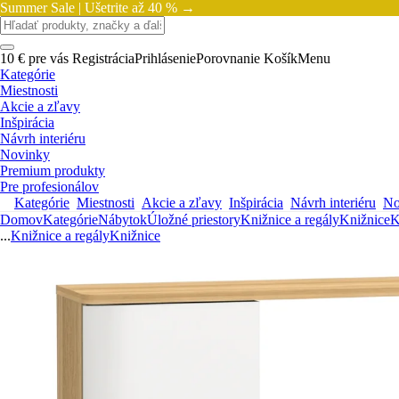
Summer Sale |
Ušetrite až 40 % →
10 € pre vás
Registrácia
Prihlásenie
Porovnanie
Košík
Menu
Kategórie
Miestnosti
Akcie a zľavy
Inšpirácia
Návrh interiéru
Novinky
Premium produkty
Pre profesionálov
Kategórie
Miestnosti
Akcie a zľavy
Inšpirácia
Návrh interiéru
No
Domov
Kategórie
Nábytok
Úložné priestory
Knižnice a regály
Knižnice
K
...
Knižnice a regály
Knižnice