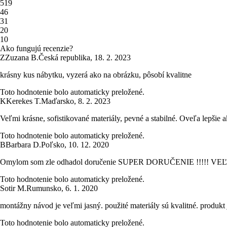
5
19
4
6
3
1
2
0
1
0
Ako fungujú recenzie?
Z
Zuzana B.
Česká republika
,
18. 2. 2023
krásny kus nábytku, vyzerá ako na obrázku, pôsobí kvalitne
Toto hodnotenie bolo automaticky preložené.
K
Kerekes T.
Maďarsko
,
8. 2. 2023
Veľmi krásne, sofistikované materiály, pevné a stabilné. Oveľa lepšie
Toto hodnotenie bolo automaticky preložené.
B
Barbara D.
Poľsko
,
10. 12. 2020
Omylom som zle odhadol doručenie SUPER DORUČENIE !!!!
Toto hodnotenie bolo automaticky preložené.
Sotir M.
Rumunsko
,
6. 1. 2020
montážny návod je veľmi jasný. použité materiály sú kvalitné. produkt 
Toto hodnotenie bolo automaticky preložené.