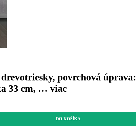
drevotriesky, povrchová úprava: f
ka 33 cm
, …
viac
DO KOŠÍKA