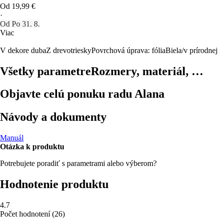
Od 19,99 €
·
Od Po 31. 8.
Viac
V dekore duba
Z drevotriesky
Povrchová úprava: fólia
Biela/v prírodnej
Všetky parametre
Rozmery, materiál, …
Objavte celú ponuku radu Alana
Návody a dokumenty
Manuál
Otázka k produktu
Potrebujete poradiť s parametrami alebo výberom?
Hodnotenie produktu
4.7
Počet hodnotení
(
26
)