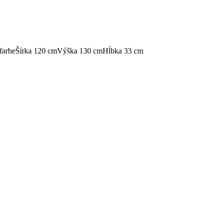
 farbe
Šírka 120 cm
Výška 130 cm
Hĺbka 33 cm