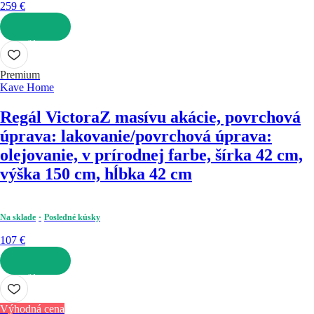
259 €
DO KOŠÍKA
Premium
Kave Home
Regál Victora
Z masívu akácie, povrchová
úprava: lakovanie/povrchová úprava:
olejovanie, v prírodnej farbe, šírka 42 cm,
výška 150 cm, hĺbka 42 cm
Na sklade
Posledné kúsky
107 €
DO KOŠÍKA
Výhodná cena