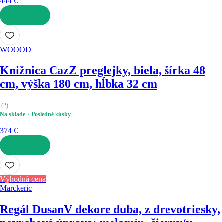
444 €
DO KOŠÍKA
WOOOD
Knižnica Caz
Z preglejky, biela, šírka 48
cm, výška 180 cm, hĺbka 32 cm
(
2
)
Na sklade
Posledné kúsky
374 €
DO KOŠÍKA
Výhodná cena
Marckeric
Regál Dusan
V dekore duba, z drevotriesky,