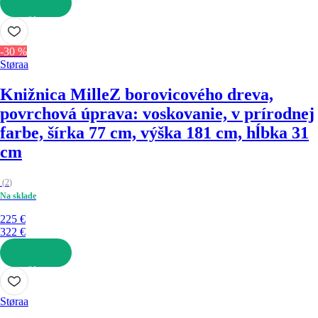
DO KOŠÍKA
-30 %
Støraa
Knižnica Mille
Z borovicového dreva,
povrchová úprava: voskovanie, v prírodnej
farbe, šírka 77 cm, výška 181 cm, hĺbka 31
cm
(
2
)
Na sklade
225 €
322 €
DO KOŠÍKA
Støraa