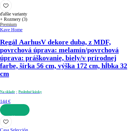
DO KOŠÍKA
ďalšie varianty
+ Rozmery (3)
Premium
Kave Home
Regál Aarhus
V dekore duba, z MDF,
povrchová úprava: melamín/povrchová
úprava: práškovanie, biely/v prírodnej
farbe, šírka 56 cm, výška 172 cm, hĺbka 32
cm
Na sklade
Posledné kúsky
144 €
DO KOŠÍKA
Casa Selección