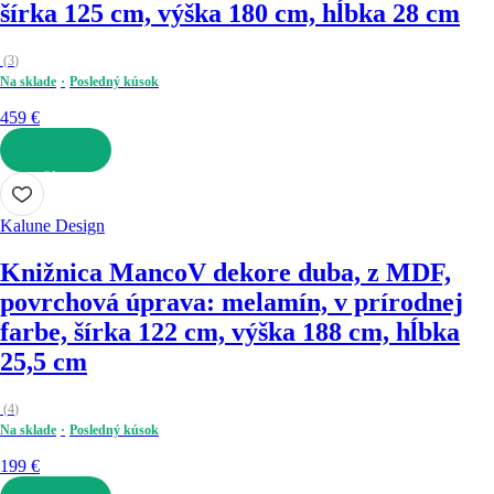
šírka 125 cm, výška 180 cm, hĺbka 28 cm
(
3
)
Na sklade
Posledný kúsok
459 €
DO KOŠÍKA
Kalune Design
Knižnica Manco
V dekore duba, z MDF,
povrchová úprava: melamín, v prírodnej
farbe, šírka 122 cm, výška 188 cm, hĺbka
25,5 cm
(
4
)
Na sklade
Posledný kúsok
199 €