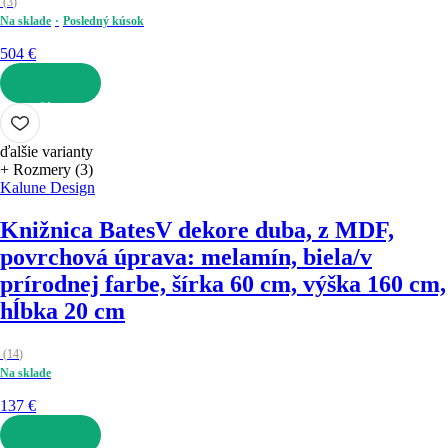
(
3
)
Na sklade
Posledný kúsok
504 €
DO KOŠÍKA
ďalšie varianty
+ Rozmery (3)
Kalune Design
Knižnica Bates
V dekore duba, z MDF,
povrchová úprava: melamín, biela/v
prírodnej farbe, šírka 60 cm, výška 160 cm,
hĺbka 20 cm
(
14
)
Na sklade
137 €