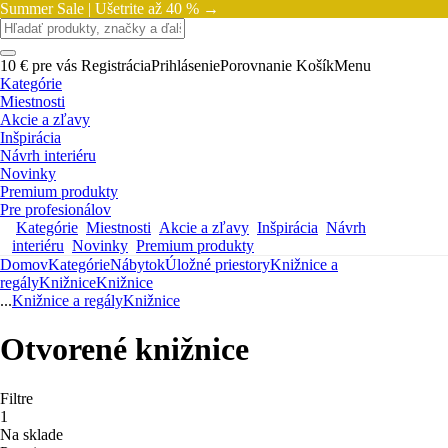
Summer Sale |
Ušetrite až 40 % →
10 € pre vás
Registrácia
Prihlásenie
Porovnanie
Košík
Menu
Kategórie
Miestnosti
Akcie a zľavy
Inšpirácia
Návrh interiéru
Novinky
Premium produkty
Pre profesionálov
Kategórie
Miestnosti
Akcie a zľavy
Inšpirácia
Návrh
interiéru
Novinky
Premium produkty
Domov
Kategórie
Nábytok
Úložné priestory
Knižnice a
regály
Knižnice
Knižnice
...
Knižnice a regály
Knižnice
Otvorené knižnice
Filtre
1
Na sklade