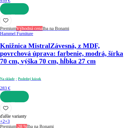
939 €
DO KOŠÍKA
Premium
Výhodná cena
Iba na Bonami
Hammel Furniture
Knižnica Mistral
Závesná, z MDF,
povrchová úprava: farbenie, modrá, šírka
70 cm, výška 70 cm, hĺbka 27 cm
Na sklade
Posledný kúsok
283 €
DO KOŠÍKA
ďalšie varianty
+2
+3
Premium
-28 %
Iba na Bonami