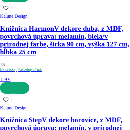
DO KOŠÍKA
Kalune Design
Knižnica Harmon
V dekore duba, z MDF,
povrchová úprava: melamín, biela/v
prírodnej farbe, šírka 90 cm, výška 127 cm,
hĺbka 25 cm
(
5
)
Na sklade
Posledný kúsok
159 €
DO KOŠÍKA
Kalune Design
Knižnica Step
V dekore borovice, z MDF,
povrchová úprava: melamín, v prírodnej