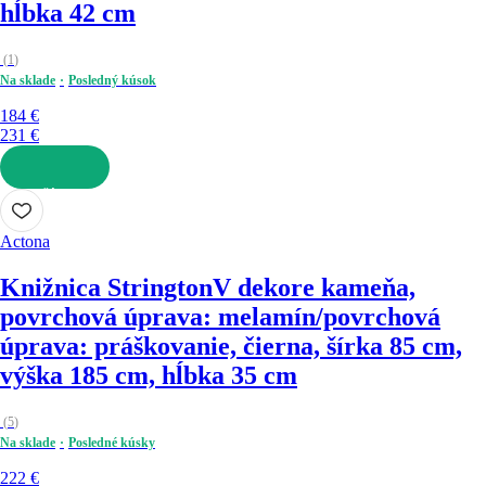
hĺbka 42 cm
(
1
)
Na sklade
Posledný kúsok
184 €
231 €
DO KOŠÍKA
Actona
Knižnica Strington
V dekore kameňa,
povrchová úprava: melamín/povrchová
úprava: práškovanie, čierna, šírka 85 cm,
výška 185 cm, hĺbka 35 cm
(
5
)
Na sklade
Posledné kúsky
222 €