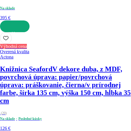
Na sklade
395 €
DO KOŠÍKA
Výhodná cena
Overená kvalita
Actona
Knižnica Seaford
V dekore duba, z MDF,
povrchová úprava: papier/povrchová
úprava: práškovanie, čierna/v prírodnej
farbe, šírka 135 cm, výška 150 cm, hĺbka 35
cm
(
20
)
Na sklade
Posledné kúsky
126 €