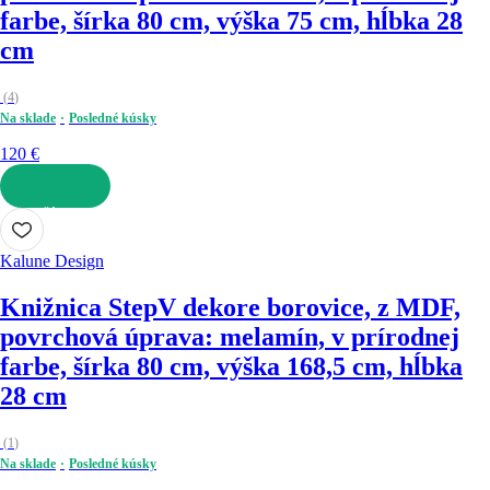
farbe, šírka 80 cm, výška 75 cm, hĺbka 28
cm
(
4
)
Na sklade
Posledné kúsky
120 €
DO KOŠÍKA
Kalune Design
Knižnica Step
V dekore borovice, z MDF,
povrchová úprava: melamín, v prírodnej
farbe, šírka 80 cm, výška 168,5 cm, hĺbka
28 cm
(
1
)
Na sklade
Posledné kúsky