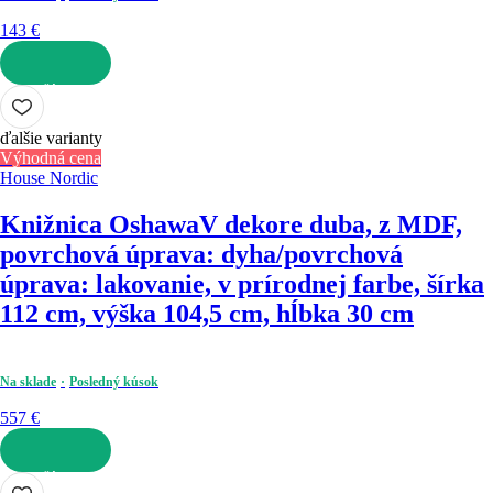
143 €
DO KOŠÍKA
ďalšie varianty
Výhodná cena
House Nordic
Knižnica Oshawa
V dekore duba, z MDF,
povrchová úprava: dyha/povrchová
úprava: lakovanie, v prírodnej farbe, šírka
112 cm, výška 104,5 cm, hĺbka 30 cm
Na sklade
Posledný kúsok
557 €
DO KOŠÍKA