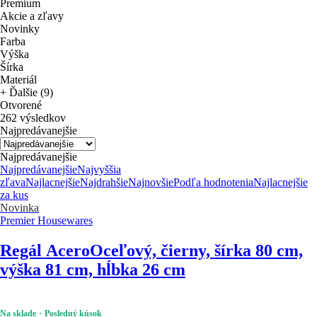
Premium
Akcie a zľavy
Novinky
Farba
Výška
Šírka
Materiál
+ Ďalšie (9)
Otvorené
262 výsledkov
Najpredávanejšie
Najpredávanejšie
Najpredávanejšie
Najvyššia
zľava
Najlacnejšie
Najdrahšie
Najnovšie
Podľa hodnotenia
Najlacnejšie
za kus
Novinka
Premier Housewares
Regál Acero
Oceľový, čierny, šírka 80 cm,
výška 81 cm, hĺbka 26 cm
Na sklade
Posledný kúsok