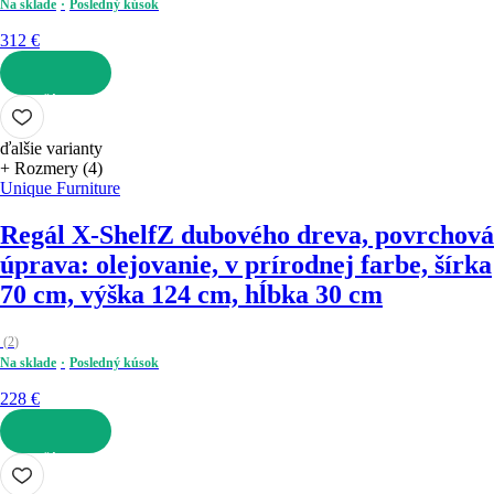
Na sklade
Posledný kúsok
312 €
DO KOŠÍKA
ďalšie varianty
+ Rozmery (4)
Unique Furniture
Regál X-Shelf
Z dubového dreva, povrchová
úprava: olejovanie, v prírodnej farbe, šírka
70 cm, výška 124 cm, hĺbka 30 cm
(
2
)
Na sklade
Posledný kúsok
228 €
DO KOŠÍKA