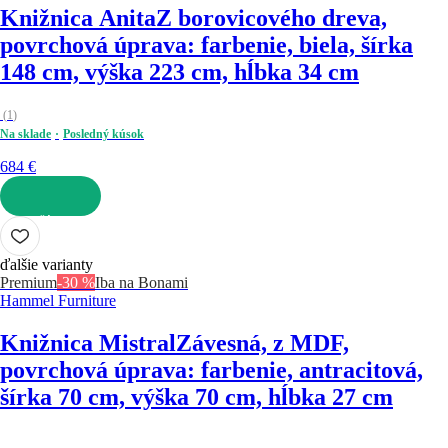
Knižnica Anita
Z borovicového dreva,
povrchová úprava: farbenie, biela, šírka
148 cm, výška 223 cm, hĺbka 34 cm
(
1
)
Na sklade
Posledný kúsok
684 €
DO KOŠÍKA
ďalšie varianty
Premium
-30 %
Iba na Bonami
Hammel Furniture
Knižnica Mistral
Závesná, z MDF,
povrchová úprava: farbenie, antracitová,
šírka 70 cm, výška 70 cm, hĺbka 27 cm