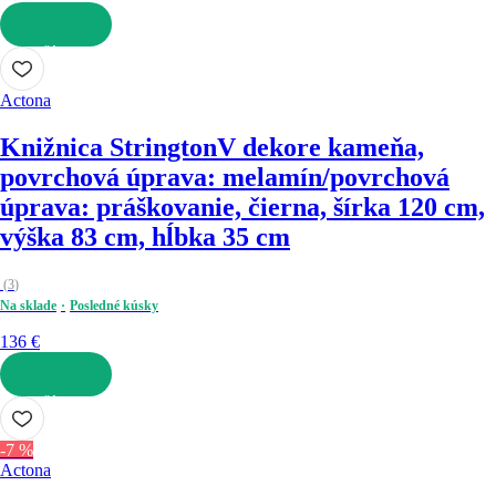
DO KOŠÍKA
Actona
Knižnica Strington
V dekore kameňa,
povrchová úprava: melamín/povrchová
úprava: práškovanie, čierna, šírka 120 cm,
výška 83 cm, hĺbka 35 cm
(
3
)
Na sklade
Posledné kúsky
136 €
DO KOŠÍKA
-7 %
Actona