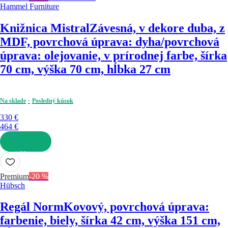
Hammel Furniture
Knižnica Mistral
Závesná, v dekore duba, z
MDF, povrchová úprava: dyha/povrchová
úprava: olejovanie, v prírodnej farbe, šírka
70 cm, výška 70 cm, hĺbka 27 cm
Na sklade
Posledný kúsok
330 €
464 €
DO KOŠÍKA
Premium
-20 %
Hübsch
Regál Norm
Kovový, povrchová úprava:
farbenie, biely, šírka 42 cm, výška 151 cm,