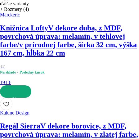
ďalšie varianty
+ Rozmery (4)
Marckeric
Knižnica Lofty
V dekore duba, z MDF,
povrchová úprava: melamín, v tehlovej
farbe/v prírodnej farbe, šírka 32 cm, výška
167 cm, hĺbka 22 cm
(
1
)
Na sklade
Posledný kúsok
191 €
DO KOŠÍKA
Kalune Design
Regál Sierra
V dekore borovice, z MDF,
povrchová úprava: melamín, v zlatej farbe,