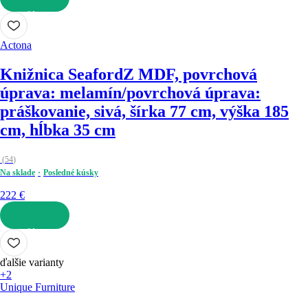
DO KOŠÍKA
Actona
Knižnica Seaford
Z MDF, povrchová
úprava: melamín/povrchová úprava:
práškovanie, sivá, šírka 77 cm, výška 185
cm, hĺbka 35 cm
(
54
)
Na sklade
Posledné kúsky
222 €
DO KOŠÍKA
ďalšie varianty
+2
Unique Furniture