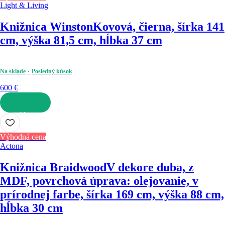
Light & Living
Knižnica Winston
Kovová, čierna, šírka 141
cm, výška 81,5 cm, hĺbka 37 cm
Na sklade
Posledný kúsok
600 €
DO KOŠÍKA
Výhodná cena
Actona
Knižnica Braidwood
V dekore duba, z
MDF, povrchová úprava: olejovanie, v
prírodnej farbe, šírka 169 cm, výška 88 cm,
hĺbka 30 cm