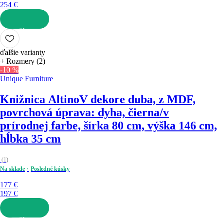
254 €
DO KOŠÍKA
ďalšie varianty
+ Rozmery (2)
-10 %
Unique Furniture
Knižnica Altino
V dekore duba, z MDF,
povrchová úprava: dyha, čierna/v
prírodnej farbe, šírka 80 cm, výška 146 cm,
hĺbka 35 cm
(
1
)
Na sklade
Posledné kúsky
177 €
197 €