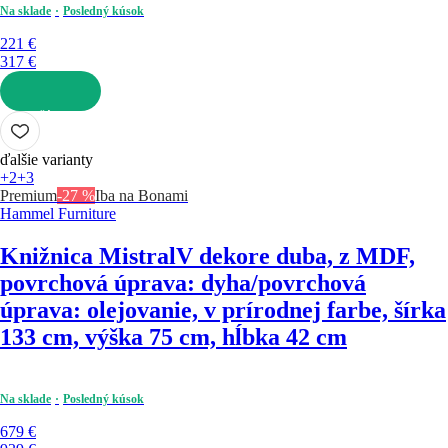
Na sklade
Posledný kúsok
221 €
317 €
DO KOŠÍKA
ďalšie varianty
+2
+3
Premium
-27 %
Iba na Bonami
Hammel Furniture
Knižnica Mistral
V dekore duba, z MDF,
povrchová úprava: dyha/povrchová
úprava: olejovanie, v prírodnej farbe, šírka
133 cm, výška 75 cm, hĺbka 42 cm
Na sklade
Posledný kúsok
679 €