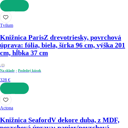
DO KOŠÍKA
Tvilum
Knižnica Paris
Z drevotriesky, povrchová
úprava: fólia, biela, šírka 96 cm, výška 201
cm, hĺbka 37 cm
(
8
)
Na sklade
Posledný kúsok
328 €
DO KOŠÍKA
Actona
Knižnica Seaford
V dekore duba, z MDF,
povrchová úprava: papier/povrchová