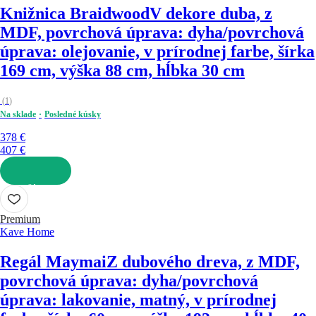
Knižnica Braidwood
V dekore duba, z
MDF, povrchová úprava: dyha/povrchová
úprava: olejovanie, v prírodnej farbe, šírka
169 cm, výška 88 cm, hĺbka 30 cm
(
1
)
Na sklade
Posledné kúsky
378 €
407 €
DO KOŠÍKA
Premium
Kave Home
Regál Maymai
Z dubového dreva, z MDF,
povrchová úprava: dyha/povrchová
úprava: lakovanie, matný, v prírodnej