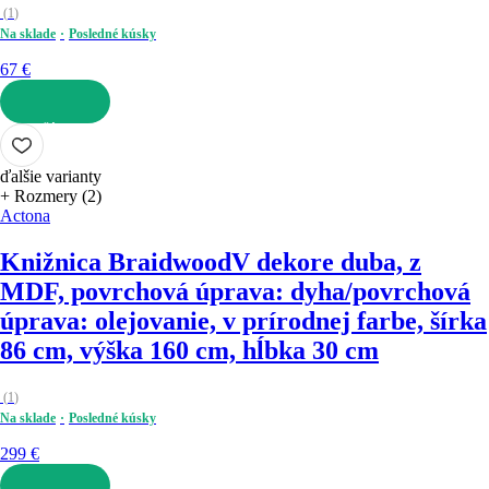
(
1
)
Na sklade
Posledné kúsky
67 €
DO KOŠÍKA
ďalšie varianty
+ Rozmery (2)
Actona
Knižnica Braidwood
V dekore duba, z
MDF, povrchová úprava: dyha/povrchová
úprava: olejovanie, v prírodnej farbe, šírka
86 cm, výška 160 cm, hĺbka 30 cm
(
1
)
Na sklade
Posledné kúsky
299 €