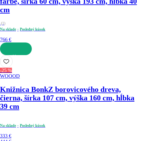
farbe, šírka 60 cm, výška 193 cm, hĺbka 40
cm
(
1
)
Na sklade
Posledný kúsok
766 €
DO KOŠÍKA
-25 %
WOOOD
Knižnica Bonk
Z borovicového dreva,
čierna, šírka 107 cm, výška 160 cm, hĺbka
39 cm
Na sklade
Posledný kúsok
333 €