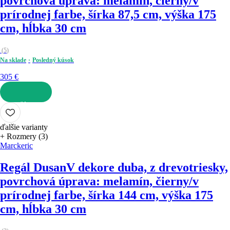
povrchová úprava: melamín, čierny/v
prírodnej farbe, šírka 87,5 cm, výška 175
cm, hĺbka 30 cm
(
5
)
Na sklade
Posledný kúsok
305 €
DO KOŠÍKA
ďalšie varianty
+ Rozmery (3)
Marckeric
Regál Dusan
V dekore duba, z drevotriesky,
povrchová úprava: melamín, čierny/v
prírodnej farbe, šírka 144 cm, výška 175
cm, hĺbka 30 cm