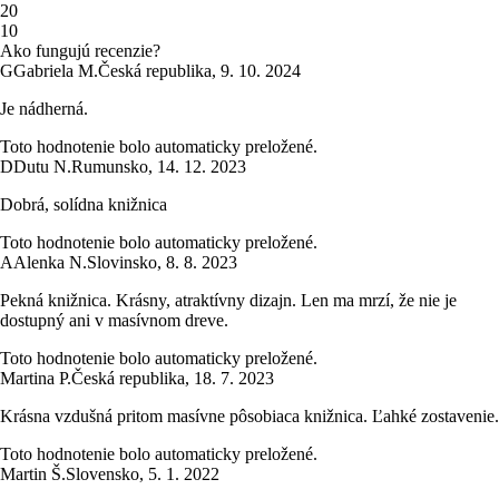
2
0
1
0
Ako fungujú recenzie?
G
Gabriela M.
Česká republika
,
9. 10. 2024
Je nádherná.
Toto hodnotenie bolo automaticky preložené.
D
Dutu N.
Rumunsko
,
14. 12. 2023
Dobrá, solídna knižnica
Toto hodnotenie bolo automaticky preložené.
A
Alenka N.
Slovinsko
,
8. 8. 2023
Pekná knižnica. Krásny, atraktívny dizajn. Len ma mrzí, že nie je
dostupný ani v masívnom dreve.
Toto hodnotenie bolo automaticky preložené.
Martina P.
Česká republika
,
18. 7. 2023
Krásna vzdušná pritom masívne pôsobiaca knižnica. Ľahké zostavenie.
Toto hodnotenie bolo automaticky preložené.
Martin Š.
Slovensko
,
5. 1. 2022