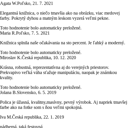
Agata W.
Poľsko
,
21. 7. 2021
Elegantná knižnica, o niečo tmavšia ako na obrázku, viac medovej
farby. Pokrytý dyhou a matným leskom vyzerá veľmi pekne.
Toto hodnotenie bolo automaticky preložené.
Maria R.
Poľsko
,
7. 5. 2021
Knižnica splnila naše očakávania na sto percent. Je ľahký a moderný.
Toto hodnotenie bolo automaticky preložené.
Miroslav K.
Česká republika
,
10. 12. 2020
Krásna, robustná, reprezentatívna aj do verejných priestorov.
Prekvapivo veľká váha sťažuje manipuláciu, naopak je známkou
kvality.
Toto hodnotenie bolo automaticky preložené.
Jolana B.
Slovensko
,
6. 5. 2019
Polica je úžasná, kvalitny,masívny, pevný výrobok. Aj napriek tmavšej
farbe ako na fotke som s ňou veľmi spokojná.
Iva M.
Česká republika
,
22. 1. 2019
nádherná, taká festovná