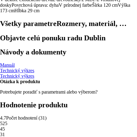
dosky
Povrchová úprava: dyha
V prírodnej farbe
Šírka 120 cm
Výška
173 cm
Hĺbka 29 cm
Všetky parametre
Rozmery, materiál, …
Objavte celú ponuku radu Dublin
Návody a dokumenty
Manuál
Technický výkres
Technický výkres
Otázka k produktu
Potrebujete poradiť s parametrami alebo výberom?
Hodnotenie produktu
4.7
Počet hodnotení
(
31
)
5
25
4
5
3
1