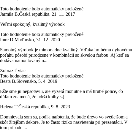
Toto hodnotenie bolo automaticky preložené.
Jarmila B.
Česká republika
,
21. 11. 2017
Veľmi spokojný, kvalitný výrobok
Toto hodnotenie bolo automaticky preložené.
Imre D.
Maďarsko
,
31. 12. 2020
Samotný výrobok je mimoriadne kvalitný. Vďaka hrubému dyhovému
poťahu pôsobí prirodzene v kombinácii so skvelou farbou. Aj keď sa
dodáva namontovaný n...
Zobraziť viac
Toto hodnotenie bolo automaticky preložené.
Beata B.
Slovensko
,
5. 4. 2019
Ešte sme ju nepsotavili, ale vyzerá mohutne a má hrubé police, čo
dúfam znamená, že udrží knihy :-)
Helena T.
Česká republika
,
9. 8. 2023
Domnievala som sa, podľa nafotenia, že bude drevo vo svetlejšom a
skôr žltejšom dekore. Je to často riziko nasvietenia pri prezentácii. V
tom prípade ...