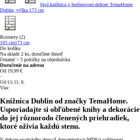
Sivá knižnica v betónovom dekore TemaHome
Dublin, výška 173 cm
Rozmery (2)
105 cm
173 cm
Do košíka
Na sklade 2 ks, doručíme ihneď
Ostatné > 5 položky na objednávku
Doručenie na adresu
Od 19,99 €
·
Od Ut 11. 8.
Viac
Knižnica Dublin od značky TemaHome.
Usporiadajte si obľúbené knihy a dekorácie
do jej rôznorodo členených priehradiek,
ktoré oživia každú stenu.
V dekore exotického dreva
Z drevotriesky/z MDF/z voštinovej