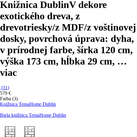
Knižnica Dublin
V dekore
exotického dreva, z
drevotriesky/z MDF/z voštinovej
dosky, povrchová úprava: dyha,
v prírodnej farbe, šírka 120 cm,
výška 173 cm, hĺbka 29 cm
, …
viac
(
31
)
579 €
Farba (3)
Knižnica TemaHome Dublin
Biela knižnica TemaHome Dublin