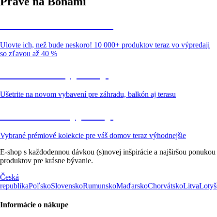
Práve na Bonami
Summer Sale až -40 %
Ulovte ich, než bude neskoro! 10 000+ produktov teraz vo výpredaji
so zľavou až 40 %
Záhrada vo výpredaji
Ušetrite na novom vybavení pre záhradu, balkón aj terasu
Prémiové vo výpredaji
Vybrané prémiové kolekcie pre váš domov teraz výhodnejšie
E-shop s každodennou dávkou (s)novej inšpirácie a najširšou ponukou
produktov pre krásne bývanie.
Česká
republika
Poľsko
Slovensko
Rumunsko
Maďarsko
Chorvátsko
Litva
Lotyš
Informácie o nákupe