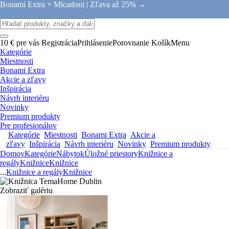
Bonami Extra × Micadoni |
Zľava až 25% →
10 € pre vás
Registrácia
Prihlásenie
Porovnanie
Košík
Menu
Kategórie
Miestnosti
Bonami Extra
Akcie a zľavy
Inšpirácia
Návrh interiéru
Novinky
Premium produkty
Pre profesionálov
Kategórie
Miestnosti
Bonami Extra
Akcie a
zľavy
Inšpirácia
Návrh interiéru
Novinky
Premium produkty
Domov
Kategórie
Nábytok
Úložné priestory
Knižnice a
regály
Knižnice
Knižnice
...
Knižnice a regály
Knižnice
Zobraziť galériu