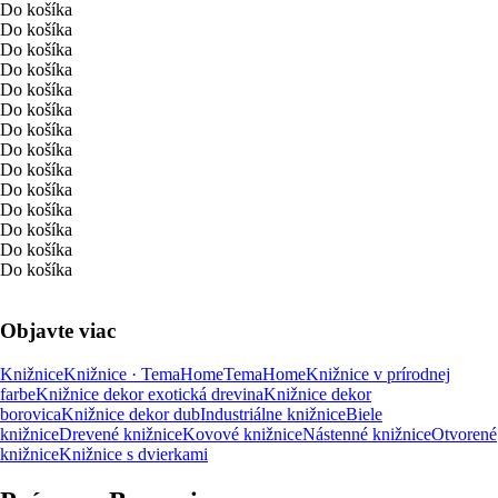
Do košíka
Do košíka
Do košíka
Do košíka
Do košíka
Do košíka
Do košíka
Do košíka
Do košíka
Do košíka
Do košíka
Do košíka
Do košíka
Do košíka
Objavte viac
Knižnice
Knižnice · TemaHome
TemaHome
Knižnice v prírodnej
farbe
Knižnice dekor exotická drevina
Knižnice dekor
borovica
Knižnice dekor dub
Industriálne knižnice
Biele
knižnice
Drevené knižnice
Kovové knižnice
Nástenné knižnice
Otvorené
knižnice
Knižnice s dvierkami