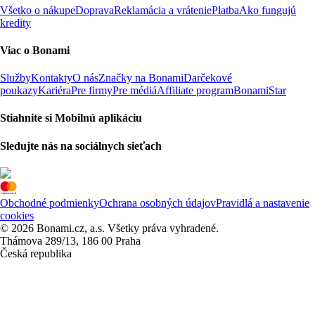
Všetko o nákupe
Doprava
Reklamácia a vrátenie
Platba
Ako fungujú
kredity
Viac o Bonami
Služby
Kontakty
O nás
Značky na Bonami
Darčekové
poukazy
Kariéra
Pre firmy
Pre médiá
Affiliate program
BonamiStar
Stiahnite si Mobilnú aplikáciu
Sledujte nás na sociálnych sieťach
Obchodné podmienky
Ochrana osobných údajov
Pravidlá a nastavenie
cookies
© 2026 Bonami.cz, a.s. Všetky práva vyhradené.
Thámova 289/13, 186 00 Praha
Česká republika