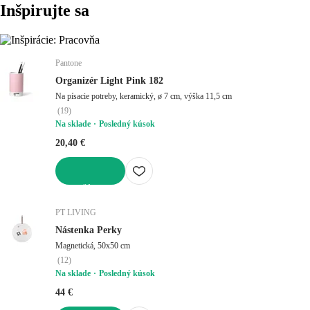
Inšpirujte sa
Pantone
Organizér Light Pink 182
Na písacie potreby, keramický, ø 7 cm, výška 11,5 cm
(
19
)
Na sklade
Posledný kúsok
20,40 €
DO KOŠÍKA
PT LIVING
Nástenka Perky
Magnetická, 50x50 cm
(
12
)
Na sklade
Posledný kúsok
44 €