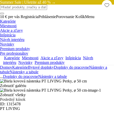
Summer Sale |
Ušetrite až 40 % →
10 € pre vás
Registrácia
Prihlásenie
Porovnanie
Košík
Menu
Kategórie
Miestnosti
Akcie a zľavy
Inšpirácia
Návrh interiéru
Novinky
Premium produkty
Pre profesionálov
Kategórie
Miestnosti
Akcie a zľavy
Inšpirácia
Návrh
interiéru
Novinky
Premium produkty
Domov
Kategórie
Bytové doplnky
Doplnky do pracovne
Nástenky a
tabule
Nástenky a tabule
...
Doplnky do pracovne
Nástenky a tabule
Zobraziť galériu
Zobraziť všetky
Posledný kúsok
ID: 1315478
PT LIVING