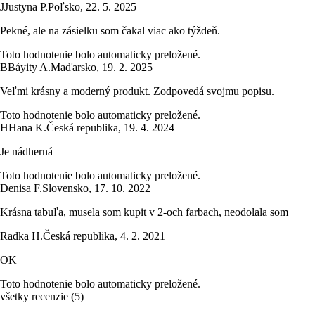
J
Justyna P.
Poľsko
,
22. 5. 2025
Pekné, ale na zásielku som čakal viac ako týždeň.
Toto hodnotenie bolo automaticky preložené.
B
Báyity A.
Maďarsko
,
19. 2. 2025
Veľmi krásny a moderný produkt. Zodpovedá svojmu popisu.
Toto hodnotenie bolo automaticky preložené.
H
Hana K.
Česká republika
,
19. 4. 2024
Je nádherná
Toto hodnotenie bolo automaticky preložené.
Denisa F.
Slovensko
,
17. 10. 2022
Krásna tabuľa, musela som kupit v 2-och farbach, neodolala som
Radka H.
Česká republika
,
4. 2. 2021
OK
Toto hodnotenie bolo automaticky preložené.
všetky recenzie
(
5
)