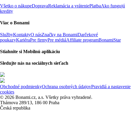
Všetko o nákupe
Doprava
Reklamácia a vrátenie
Platba
Ako fungujú
kredity
Viac o Bonami
Služby
Kontakty
O nás
Značky na Bonami
Darčekové
poukazy
Kariéra
Pre firmy
Pre médiá
Affiliate program
BonamiStar
Stiahnite si Mobilnú aplikáciu
Sledujte nás na sociálnych sieťach
Obchodné podmienky
Ochrana osobných údajov
Pravidlá a nastavenie
cookies
© 2026 Bonami.cz, a.s. Všetky práva vyhradené.
Thámova 289/13, 186 00 Praha
Česká republika