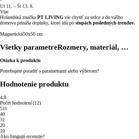
·
Ut 11. – Št 13. 8.
Viac
Holandská značka
PT LIVING
vie chytiť za srdce a do vášho
domova prináša doplnky, ktoré idú po
stopách posledných trendov.
Magnetická
50x50 cm
Všetky parametre
Rozmery, materiál, …
Otázka k produktu
Potrebujete poradiť s parametrami alebo výberom?
Hodnotenie produktu
4.8
Počet hodnotení
(
12
)
5
11
4
0
3
1
2
0
1
0
Ako fungujú recenzie?