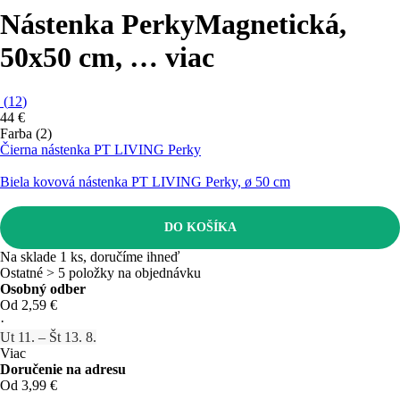
Nástenka Perky
Magnetická,
50x50 cm
, …
viac
(
12
)
44 €
Farba (2)
Čierna nástenka PT LIVING Perky
Biela kovová nástenka PT LIVING Perky, ø 50 cm
DO KOŠÍKA
Na sklade 1 ks, doručíme ihneď
Ostatné > 5 položky na objednávku
Osobný odber
Od 2,59 €
·
Ut 11. – Št 13. 8.
Viac
Doručenie na adresu
Od 3,99 €