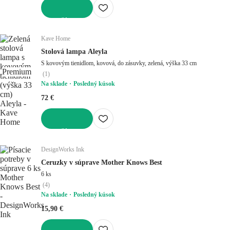
DO KOŠÍKA
Kave Home
Stolová lampa Aleyla
S kovovým tienidlom, kovová, do zásuvky, zelená, výška 33 cm
Premium
(
1
)
Na sklade
Posledný kúsok
72 €
DO KOŠÍKA
DesignWorks Ink
Ceruzky v súprave Mother Knows Best
6 ks
(
4
)
Na sklade
Posledný kúsok
15,90 €